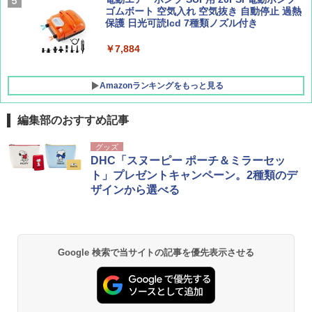
ッシュ 4人用 簡単設置 ポップアップテント P
ゴムボート 空気入れ 空気抜き 自動停止 過熱
ATCW-150B エクルベージュ
保護 日光可読lcd 7種類ノズル付き
￥-
￥7,884
Amazonランキングをもっと見る
編集部のおすすめ記事
グッズ
DHC「スヌーピー ポーチ＆ミラーセッ
ト」プレゼントキャンペーン。2種類のデ
ザインから選べる
Google 検索で当サイトの記事を優先表示させる