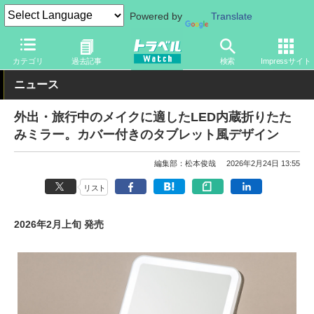
Powered by
Translate
トラベル Watch
旅のアイテム
旅行グッズ
生活雑貨
カテゴリ
過去記事
検索
Impressサイト
ニュース
外出・旅行中のメイクに適したLED内蔵折りたた
みミラー。カバー付きのタブレット風デザイン
編集部：松本俊哉
2026年2月24日 13:55
リスト
2026年2月上旬 発売