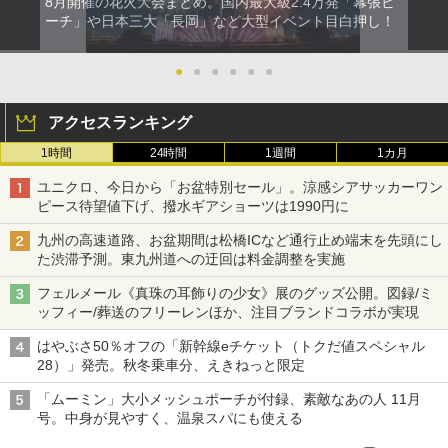
8月開催の花火大会まとめ。国内最大級2.4万発「幕張ビ
ーチ」や日本三大「長岡」など大型イベント目白押し！
●
●
●
●
●
●
アクセスランキング
1時間
24時間
1週間
1カ月
ユニクロ、今日から「お盆特別セール」。涼感シアサッカーワン
ピース待望値下げ、撥水ギアショーツは1990円に
九州の高速道路、お盆期間は松橋ICなど通行止め端末を先頭にし
た渋滞予測。東九州道への迂回は料金調整を実施
フェルメール《真珠の耳飾りの少女》展のグッズ公開。図録/ミ
ッフィー/葬送のフリーレンほか、注目ブランドコラボが実現
はやぶさ50％オフの「新幹線eチケット（トクだ値スペシャル
28）」発売。秋冬乗車分、えきねっと限定
「ムーミン」大小メッシュポーチが付録、素敵なあの人 11月
号。中身が見やすく、温泉スパにも使える