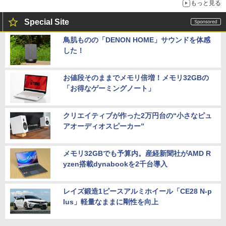
もっと見る
Special Site
鳥肌ものの「DENON HOME」サウンドを体感
した！
お値段そのままでメモリ倍増！メモリ32GBの
「お得なゲーミングノート」
クリエイティブが作った2万円台の“小さなピュ
アオーディオスピーカー”
メモリ32GBでも予算内。産経新聞社がAMD R
yzen搭載dynabookを2千台導入
レイズ鍛造1ピースアルミホイール「CE28 N-p
lus」軽量なままに剛性を向上