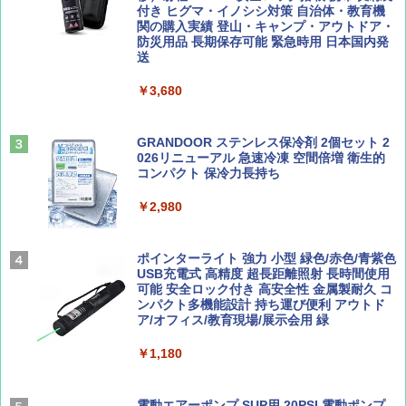
ーチ ピクニック ポップアップテント 携帯 簡
付き ヒグマ・イノシシ対策 自治体・教育機
易 トイレテント (グレー)
関の購入実績 登山・キャンプ・アウトドア・
防災用品 長期保存可能 緊急時用 日本国内発
山と溪谷 2026年8月号「南アルプス大全」
D40 地球の歩き方 チェンマイ タイ北部の魅
送
￥4,980
力的な町 2026～2027 地球の歩き方D アジア
￥1,540
￥3,680
￥2,079
ENDLESS BASE 《めざましテレビで紹介》
テント ワンタッチ RENEW 幅200 2-3人用 43
500002(88859)
GRANDOOR ステンレス保冷剤 2個セット 2
026リニューアル 急速冷凍 空間倍増 衛生的
Coyote No.89 特集 星野道夫 夢見る旅
A26 地球の歩き方 チェコ ポーランド スロヴ
コンパクト 保冷力長持ち
ァキア 2026～2027 地球の歩き方A ヨーロッ
￥5,999
パ
￥1,540
￥2,980
￥2,277
[キャンパーズコレクション 山善] 傘みたいに
広げるだけ パッとサッとテント ブラックコ
ーティング フルクローズ メッシュ 3-4人用
ポインターライト 強力 小型 緑色/赤色/青紫色
簡単設置 ポップアップテント エクルベージ
USB充電式 高精度 超長距離照射 長時間使用
AIRLINE（エアライン）2026年9月号【特
新しい日本地理 地図・統計・移動から読み
ュ(BC仕様) PATC-150B(EB)
可能 安全ロック付き 高安全性 金属製耐久 コ
集】ボーイング110周年を祝して！
解く (講談社現代新書)
ンパクト多機能設計 持ち運び便利 アウトド
ア/オフィス/教育現場/展示会用 緑
￥9,990
￥1,760
￥1,540
￥1,180
[キャンパーズコレクション 山善] 傘みたいに
広げるだけ パッとサッとテント キューブワ
イド ブラックコーティング フルクローズ メ
電動エアーポンプ SUP用 20PSI 電動ポンプ