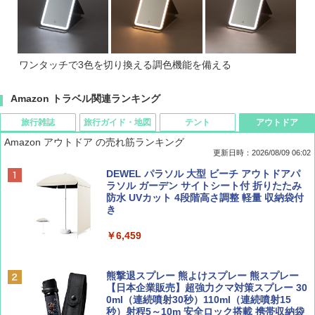
ワンタッチで3色を切り換える調色機能を備える
Amazon トラベル関連ランキング
旅行雑誌
旅行ガイド・地図
テント
アウトドア
Amazon アウトドア の売れ筋ランキング
更新日時：2026/08/09 06:02
BE-PAL(ビ-パル) 2026年 9 月号【特別付録:
地球の歩き方 スター・ウォーズ
[キャンパーズコレクション 山善] ポップアッ
DEWEL パラソル 大型 ビーチ アウトドアパ
SOTO ミニマル"旅"財布 ランダム2種】
プテント 傘みたいに広げて畳める パッとサ
ラソル ガーデン サイトシート付 折りたたみ
ッとサンシェード キューブ フルクローズ メ
防水 UVカット 4段階高さ調整 軽量 収納袋付
￥2,695
ッシュ 簡単設置 ワンタッチテント キャンプ
き
￥1,500
&ハイキング カーキ PATC-150(KH)
￥6,459
￥6,830
ディズニーファン ２０２６年 ９月号 [雑
A09 地球の歩き方 イタリア 2026～2027 地
誌] (ＤＩＳＮＥＹ ＦＡＮ)
球の歩き方A ヨーロッパ
熊撃退スプレー 熊よけスプレー 熊スプレー
PYKES PEAK (パイクスピーク) 着替えテン
【日本企業販売】超強力クマ対策スプレー 30
ト プライバシー テント 【中が透けない】 1
0ml（連続噴射30秒）110ml（連続噴射15
￥713
￥2,479
人用 折りたたみ 防災グッズ 災害用トイレ ビ
秒）射程5～10m 安全ロック搭載 携帯収納袋