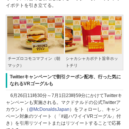
イポテトを引き立てる。
チーズロコモコマフィン（朝
シャカシャカポテト旨辛ホッ
マック）
トチリ
Twitterキャンペーンで割引クーポン配布、行った気に
なれるVRゴーグルも
6月26日11時30分～7月1日23時59分にかけてTwitterキ
ャンペーンも実施される。マクドナルドの公式Twitterア
カウント（
@McDonaldsJapan
）をフォローし、キャン
ペーン対象のツイート（「#超ハワイイVRゴーグル」付
き）を引用リツイートまたはリツイートすることで応募