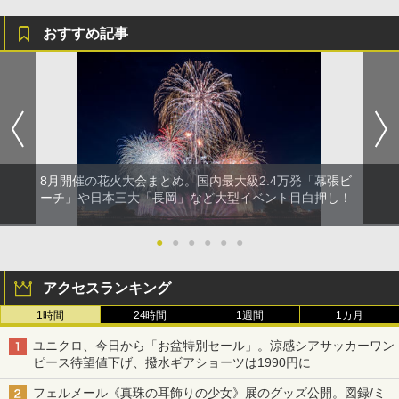
おすすめ記事
8月開催の花火大会まとめ。国内最大級2.4万発「幕張ビ
ーチ」や日本三大「長岡」など大型イベント目白押し！
●
●
●
●
●
●
アクセスランキング
1時間
24時間
1週間
1カ月
ユニクロ、今日から「お盆特別セール」。涼感シアサッカーワン
ピース待望値下げ、撥水ギアショーツは1990円に
フェルメール《真珠の耳飾りの少女》展のグッズ公開。図録/ミ