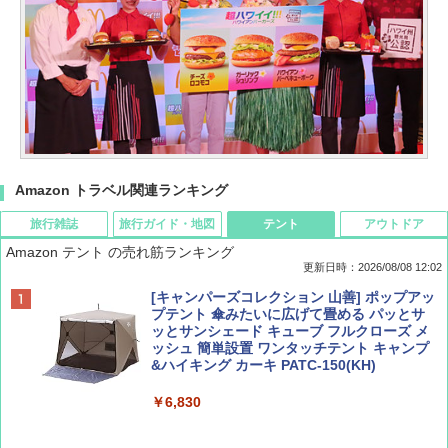
Amazon トラベル関連ランキング
旅行雑誌
旅行ガイド・地図
テント
アウトドア
Amazon テント の売れ筋ランキング
更新日時：2026/08/08 12:02
BE-PAL(ビ-パル) 2026年 9 月号【特別付録:
D40 地球の歩き方 チェンマイ タイ北部の魅
[キャンパーズコレクション 山善] ポップアッ
SOTO ミニマル"旅"財布 ランダム2種】
力的な町 2026～2027 地球の歩き方D アジア
プテント 傘みたいに広げて畳める パッとサ
ッとサンシェード キューブ フルクローズ メ
ッシュ 簡単設置 ワンタッチテント キャンプ
￥1,500
￥2,079
&ハイキング カーキ PATC-150(KH)
￥6,830
ディズニーファン ２０２６年 ９月号 [雑
地球の歩き方 スター・ウォーズ
誌] (ＤＩＳＮＥＹ ＦＡＮ)