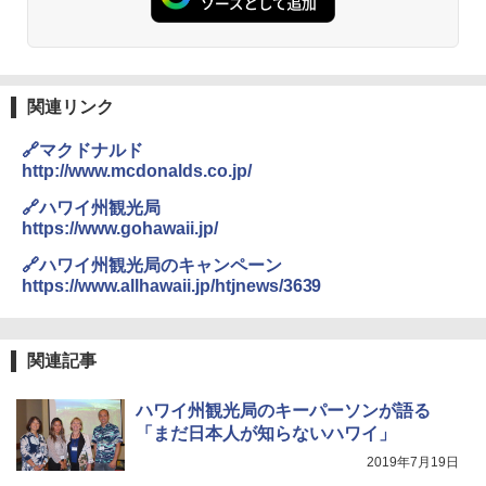
￥14,800
DEWEL パラソル 大型 ビーチ アウトドアパ
ラソル ガーデン サイトシート付 折りたたみ
防水 UVカット 4段階高さ調整 軽量 収納袋付
関連リンク
き
🔗マクドナルド
￥6,459
http://www.mcdonalds.co.jp/
🔗ハワイ州観光局
ポインターライト 強力 小型 緑色/赤色/青紫色
https://www.gohawaii.jp/
USB充電式 高精度 超長距離照射 長時間使用
可能 安全ロック付き 高安全性 金属製耐久 コ
🔗ハワイ州観光局のキャンペーン
ンパクト多機能設計 持ち運び便利 アウトド
https://www.allhawaii.jp/htjnews/3639
ア/オフィス/教育現場/展示会用 緑
￥1,180
関連記事
熊撃退スプレー 熊よけスプレー 熊スプレー
ハワイ州観光局のキーパーソンが語る
【日本企業販売】超強力クマ対策スプレー 30
「まだ日本人が知らないハワイ」
0ml（連続噴射30秒）110ml（連続噴射15
秒）射程5～10m 安全ロック搭載 携帯収納袋
2019年7月19日
付き ヒグマ・イノシシ対策 自治体・教育機