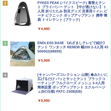
PYKES PEAK (パイクスピーク) 着替えテン
￥2,695
ト プライバシー テント 【中が透けない】 1
￥713
人用 折りたたみ 防災グッズ 災害用トイレ ビ
ーチ ピクニック ポップアップテント 携帯 簡
易 トイレテント (ブラック)
山と溪谷 2026年8月号「南アルプス大全」
僕が見た未来【完全版】
￥4,980
￥1,540
￥0
ENDLESS BASE 《めざましテレビで紹介》
テント ワンタッチ RENEW 幅200 2-3人用 43
500002(88859)
Coyote No.89 特集 星野道夫 夢見る旅
A09 地球の歩き方 イタリア 2026～2027 地
球の歩き方A ヨーロッパ
￥5,999
￥1,540
￥2,479
[キャンパーズコレクション 山善] 傘みたいに
広げるだけ パッとサッとテント ブラックコ
ーティング フルクローズ メッシュ 3-4人用
簡単設置 ポップアップテント エクルベージ
AIRLINE（エアライン）2026年9月号【特
A26 地球の歩き方 チェコ ポーランド スロヴ
ュ(BC仕様) PATC-150B(EB)
集】ボーイング110周年を祝して！
ァキア 2026～2027 地球の歩き方A ヨーロッ
パ
￥9,990
￥1,760
￥2,277