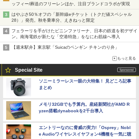
ッフィー/葬送のフリーレンほか、注目ブランドコラボが実現
はやぶさ50％オフの「新幹線eチケット（トクだ値スペシャル
28）」発売。秋冬乗車分、えきねっと限定
フェラーリを手がけたピニンファリーナ、日本の鉄道を初デザイ
ン。南海電鉄が新たな「空港特急」をなにわ筋線へ導入
【週末駅弁】東京駅「Suicaのペンギン チキンのり弁」
もっと見る
Special Site
ソニーミラーレス一眼の大特集！ 見どころ記事
まとめ
メモリ32GBでも予算内。産経新聞社がAMD R
yzen搭載dynabookを2千台導入
エントリーなのに脅威の実力!「Osprey」Nobl
e Audioワイヤレスイヤフォン4機種を一気に聴