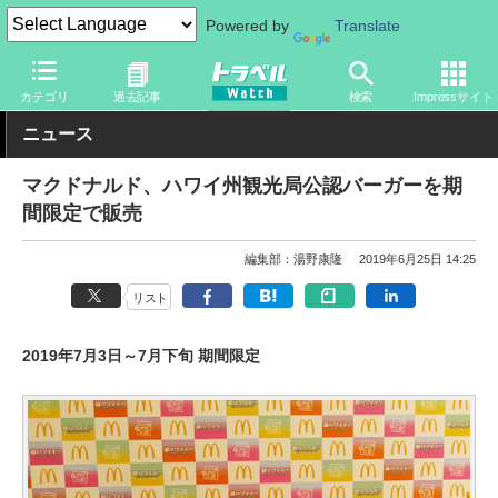
Powered by
Translate
トラベル Watch
地域
海外旅行
ハワイ
カテゴリ
過去記事
検索
Impressサイト
ニュース
マクドナルド、ハワイ州観光局公認バーガーを期
間限定で販売
編集部：湯野康隆
2019年6月25日 14:25
リスト
2019年7月3日～7月下旬 期間限定