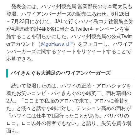
発表会には、ハワイ州観光局 営業部長の寺本竜太氏も
登場。ハワイアンバーガーズの販売にあわせ、6月26日
～7月23日にかけて、JALで行くハワイ島コナ往復航空券
が4週連続で計4組8名に当たるTwitterキャンペーンを実
施することを明らかにした。ハワイ州観光局の公式Twitt
erアカウント（
@goHawaiiJP
）をフォローし、ハワイア
ンバーガーズに関するツイートをリツイートすることで
応募できる。
バイきんぐも大満足のハワイアンバーガーズ
続いて登場したのは、ハワイの正装・アロハシャツを
着たお笑いコンビ・バイきんぐの小峠英二、西村瑞樹の
2人。「ここまで私服のアロハで来て、アロハに着替え
た」と淡々と話す小峠に対し、テンション高めの西村が
「ハワイには仕事で1回行ったことがある。バリバリの
ロコ。ロコ以外の何者でもない」と語り、失笑を買う場
面も。