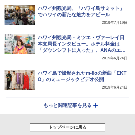
関の購入実績 登山・キャンプ・アウトドア・
防災用品 長期保存可能 緊急時用 日本国内発
ハワイ州観光局、「ハワイ島サミット」
送
でハワイの新たな魅力をアピール
2019年7月19日
￥3,680
ハワイ州観光局・ミツエ・ヴァーレイ日
本支局長インタビュー。ホテル料金は
「ダウンシフトに入った」、ANAのエア
バス A380型機導入は「よい相乗効果が
2019年6月24日
起きている」
ハワイ島で撮影されたm-floの新曲「EKT
O」のミュージックビデオ公開
2019年6月24日
もっと関連記事を見る
トップページに戻る