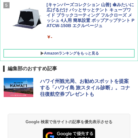
[キャンパーズコレクション 山善] 傘みたいに
広げるだけ パッとサッとテント キューブワ
イド ブラックコーティング フルクローズ メ
ッシュ 4人用 簡単設置 ポップアップテント P
ATCW-150B エクルベージュ
￥-
Amazonランキングをもっと見る
編集部のおすすめ記事
GRANDOOR ステンレス保冷剤 2個セット 2
ハワイ州観光局、お勧めスポットを提案
026リニューアル 急速冷凍 空間倍増 衛生的
する「ハワイ島 旅スタイル診断」。コナ
コンパクト 保冷力長持ち
往復航空券プレゼントも
￥2,980
BUNDOK(バンドック)ソロ ドーム 1 EX BDK
Google 検索で当サイトの記事を優先表示させる
-08EX カーキ ソロキャンプ ポリエステル フ
レーム ドーム型 テント