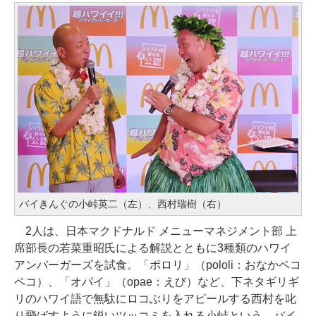
バイきんぐの小峠英二（左）、西村瑞樹（右）
2人は、日本マクドナルド メニューマネジメント部 上
席部長の若菜重昭氏による解説とともに3種類のハワイ
アンバーガーズを試食。「ポロリ」（pololi：おなかペコ
ペコ）、「オパイ」（opae：えび）など、下ネタギリギ
リのハワイ語で無駄にロコぶりをアピールする西村を叱
り飛ばすように鋭いツッコミを入れる小峠という、バイ