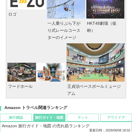
ロゴ
一人乗りぶら下が
HKT48劇場（仮
り式レールコース
称）
ターのイメージ
フードホール
王貞治ベースボールミュージ
アム
Amazon トラベル関連ランキング
旅行雑誌
旅行ガイド・地図
テント
アウトドア
Amazon 旅行ガイド・地図 の売れ筋ランキング
更新日時：2026/08/08 18:02