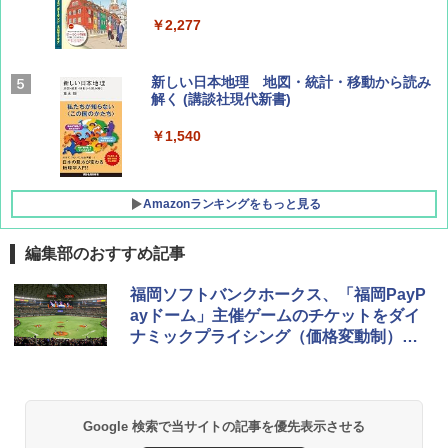
￥2,277
AIRLINE（エアライン）2026年9月号【特
新しい日本地理 地図・統計・移動から読み
集】ボーイング110周年を祝して！
解く (講談社現代新書)
￥1,760
￥1,540
Amazonランキングをもっと見る
編集部のおすすめ記事
[キャンパーズコレクション 山善] ポップアッ
熊撃退スプレー 熊よけスプレー 熊スプレー
福岡ソフトバンクホークス、「福岡PayP
プテント 傘みたいに広げて畳める パッとサ
【日本企業販売】超強力クマ対策スプレー 30
ayドーム」主催ゲームのチケットをダイ
ッとサンシェード キューブ フルクローズ メ
0ml（連続噴射30秒）110ml（連続噴射15
ナミックプライシング（価格変動制）
ッシュ 簡単設置 ワンタッチテント キャンプ
秒）射程5～10m 安全ロック搭載 携帯収納袋
&ハイキング カーキ PATC-150(KH)
付き ヒグマ・イノシシ対策 自治体・教育機
に。2020年シーズンから
関の購入実績 登山・キャンプ・アウトドア・
防災用品 長期保存可能 緊急時用 日本国内発
￥6,830
送
Google 検索で当サイトの記事を優先表示させる
￥3,680
PYKES PEAK (パイクスピーク) 着替えテン