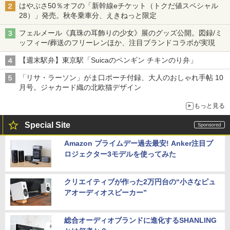
はやぶさ50％オフの「新幹線eチケット（トクだ値スペシャル
28）」発売。秋冬乗車分、えきねっと限定
フェルメール《真珠の耳飾りの少女》展のグッズ公開。図録/ミ
ッフィー/葬送のフリーレンほか、注目ブランドコラボが実現
【週末駅弁】東京駅「Suicaのペンギン チキンのり弁」
「リサ・ラーソン」がま口ポーチ付録、大人のおしゃれ手帖 10
月号。ジャカード織の北欧猫デザイン
もっと見る
Special Site
Amazon プライムデー過去最安! Anker注目プ
ロジェクター3モデルを使ってみた
クリエイティブが作った2万円台の“小さなピュ
アオーディオスピーカー”
総合オーディオブランドに進化するSHANLING