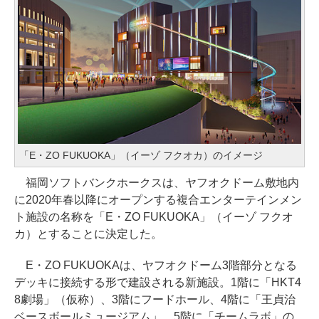
「E・ZO FUKUOKA」（イーゾ フクオカ）のイメージ
福岡ソフトバンクホークスは、ヤフオクドーム敷地内
に2020年春以降にオープンする複合エンターテインメン
ト施設の名称を「E・ZO FUKUOKA」（イーゾ フクオ
カ）とすることに決定した。
E・ZO FUKUOKAは、ヤフオクドーム3階部分となる
デッキに接続する形で建設される新施設。1階に「HKT4
8劇場」（仮称）、3階にフードホール、4階に「王貞治
ベースボールミュージアム」、5階に「チームラボ」の