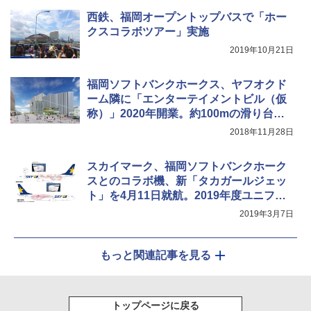
[キャンパーズコレクション 山善] 傘みたいに
ポインターライト 強力 小型 緑色/赤色/青紫色
広げるだけ パッとサッとテント キューブワ
USB充電式 高精度 超長距離照射 長時間使用
西鉄、福岡オープントップバスで「ホー
イド ブラックコーティング フルクローズ メ
可能 安全ロック付き 高安全性 金属製耐久 コ
クスコラボツアー」実施
ッシュ 4人用 簡単設置 ポップアップテント P
ンパクト多機能設計 持ち運び便利 アウトド
ATCW-150B エクルベージュ
ア/オフィス/教育現場/展示会用 緑
2019年10月21日
￥-
￥1,180
福岡ソフトバンクホークス、ヤフオクド
ーム隣に「エンターテイメントビル（仮
称）」2020年開業。約100mの滑り台や
「HKT48劇場」「王貞治ベースボールミ
2018年11月28日
ュージアム」など
スカイマーク、福岡ソフトバンクホーク
スとのコラボ機、新「タカガールジェッ
ト」を4月11日就航。2019年度ユニフォ
ームをモチーフに
2019年3月7日
もっと関連記事を見る
トップページに戻る