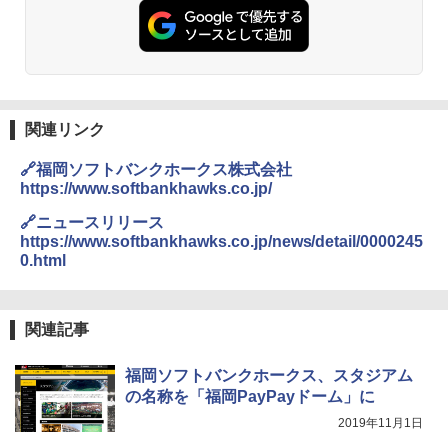
ト プライバシー テント 【中が透けない】 1
人用 折りたたみ 防災グッズ 災害用トイレ ビ
ーチ ピクニック ポップアップテント 携帯 簡
GRANDOOR ステンレス保冷剤 2個セット 2
易 トイレテント (グレー)
026リニューアル 急速冷凍 空間倍増 衛生的
コンパクト 保冷力長持ち
￥4,980
￥2,980
関連リンク
ENDLESS BASE 《めざましテレビで紹介》
🔗福岡ソフトバンクホークス株式会社
テント ワンタッチ RENEW 幅200 2-3人用 43
BUNDOK(バンドック)ソロ ドーム 1 EX BDK
https://www.softbankhawks.co.jp/
500002(88859)
-08EX カーキ ソロキャンプ ポリエステル フ
レーム ドーム型 テント
🔗ニュースリリース
￥5,999
https://www.softbankhawks.co.jp/news/detail/0000245
￥-
0.html
[キャンパーズコレクション 山善] 傘みたいに
広げるだけ パッとサッとテント ブラックコ
DEWEL パラソル 大型 ビーチ アウトドアパ
ーティング フルクローズ メッシュ 3-4人用
ラソル ガーデン サイトシート付 折りたたみ
関連記事
簡単設置 ポップアップテント エクルベージ
防水 UVカット 4段階高さ調整 軽量 収納袋付
ュ(BC仕様) PATC-150B(EB)
き
福岡ソフトバンクホークス、スタジアム
￥9,990
￥6,459
の名称を「福岡PayPayドーム」に
2019年11月1日