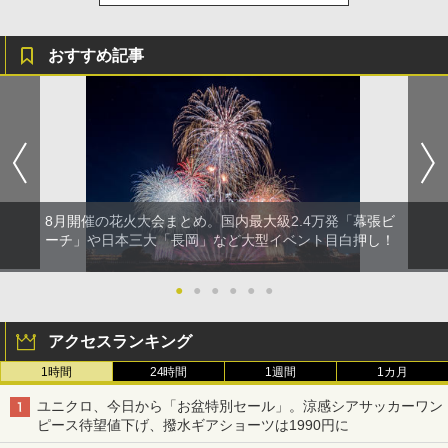
おすすめ記事
8月開催の花火大会まとめ。国内最大級2.4万発「幕張ビ
ーチ」や日本三大「長岡」など大型イベント目白押し！
●
●
●
●
●
●
アクセスランキング
1時間
24時間
1週間
1カ月
ユニクロ、今日から「お盆特別セール」。涼感シアサッカーワン
ピース待望値下げ、撥水ギアショーツは1990円に