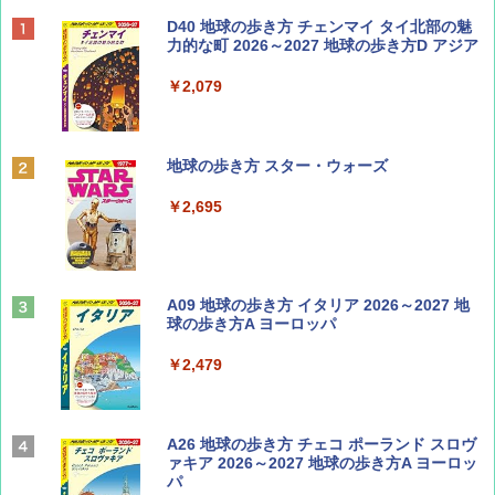
BE-PAL(ビ-パル) 2026年 9 月号【特別付録:
D40 地球の歩き方 チェンマイ タイ北部の魅
SOTO ミニマル"旅"財布 ランダム2種】
力的な町 2026～2027 地球の歩き方D アジア
￥1,500
￥2,079
ディズニーファン ２０２６年 ９月号 [雑
地球の歩き方 スター・ウォーズ
誌] (ＤＩＳＮＥＹ ＦＡＮ)
￥2,695
￥713
山と溪谷 2026年8月号「南アルプス大全」
A09 地球の歩き方 イタリア 2026～2027 地
球の歩き方A ヨーロッパ
￥1,540
￥2,479
Coyote No.89 特集 星野道夫 夢見る旅
A26 地球の歩き方 チェコ ポーランド スロヴ
ァキア 2026～2027 地球の歩き方A ヨーロッ
パ
￥1,540