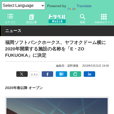
Powered by
Translate
トラベル Watch
地域
国内旅行
九州
カテゴリ
過去記事
検索
Impressサイト
ニュース
福岡ソフトバンクホークス、ヤフオクドーム横に
2020年開業する施設の名称を「E・ZO
FUKUOKA」に決定
編集部：湯野康隆
2019年5月21日 19:00
リスト
2020年春以降 オープン