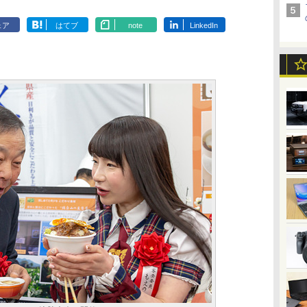
ェア
はてブ
note
LinkedIn