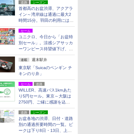
道路
シーズン
首都高のお盆渋滞、アクアラ
イン～湾岸線は通過に最大2
時間15分。羽田の利用には
「空港西出口」の利用検討を
セール
ユニクロ、今日から「お盆特
別セール」。涼感シアサッカ
ーワンピース待望値下げ、撥
水ギアショーツは1990円に
週末駅弁
連載
東京駅「Suicaのペンギン チ
キンのり弁」
セール
道路
WILLER、高速バス1kmあた
り5円セール。東京～大阪は
2750円、ご縁に感謝を込め
た20周年記念キャンペーン
道路
シーズン
お盆各地の渋滞、日付・道路
別の通過所要時間の一覧。ピ
ークは下り8日・13日、上り