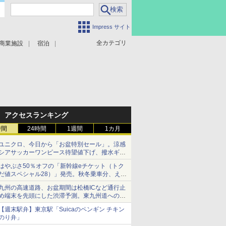
Impress サイト
全カテゴリ
商業施設
宿泊
アクセスランキング
時間
24時間
1週間
1カ月
ユニクロ、今日から「お盆特別セール」。涼感
シアサッカーワンピース待望値下げ、撥水ギア
ショーツは1990円に
はやぶさ50％オフの「新幹線eチケット（トク
だ値スペシャル28）」発売。秋冬乗車分、えき
ねっと限定
九州の高速道路、お盆期間は松橋ICなど通行止
め端末を先頭にした渋滞予測。東九州道への迂
回は料金調整を実施
【週末駅弁】東京駅「Suicaのペンギン チキン
のり弁」