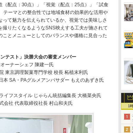
（配点：30点）」「視覚（配点：25点）」「試食
り、テーマとの整合性では地域食材の効果的な活用や
なって魅力を伝えられているか、視覚では美味しさ
を撮りたくなるようなSNS映えする工夫が施されて
のことメニューとしてのバランスや価格に見合った
。
ーコンテスト」決勝大会の審査メンバー
 オーナーシェフ 陳建一氏
院 東京調理製菓専門学校 校長 柘植末利氏
東日本 SA・PAグルメアンバサダー もえのあずき氏
氏
ライフスタイル じゃらん統括編集長 大橋菜央氏
式会社 代表取締役社長 村山和夫氏
1