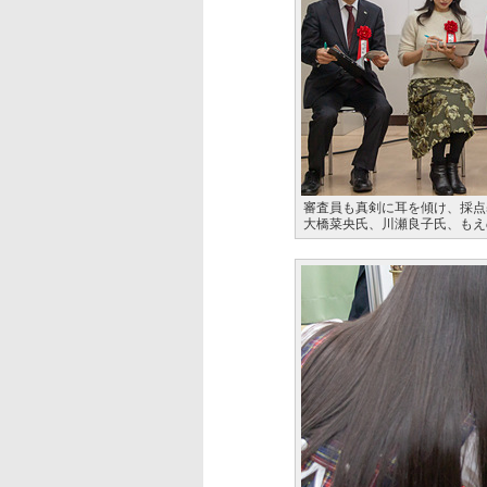
審査員も真剣に耳を傾け、採点
大橋菜央氏、川瀬良子氏、もえ