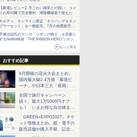
【家電レビュー】手ごわい雑草との戦い、コメ
リの草刈機で完全勝利 掃除機感覚で使えた
カルディ、オンライン限定「ネコバッグ＆タン
ブラーセット」を一般販売。7月の抽選販売の
当選無効分
手塚治虫氏のマンガ「リボンの騎士」を原案と
するNetflix映画「THE RIBBON HERO リボンヒ
ーロー」本日配信開始
もっと見る
おすすめ記事
8月開催の花火大会まとめ。
国内最大級2.4万発「幕張ビ
ーチ」や日本三大「長岡」な
ど大型イベント目白押し！
全国で旅行キャンペーン
続々、最大1万5000円オフ
も！ いまお得な自治体まと
め
「GREEN×EXPO2027」チケ
ット情報まとめ。紙・電子の
販売店舗や購入手順、記念チ
ケットも解説