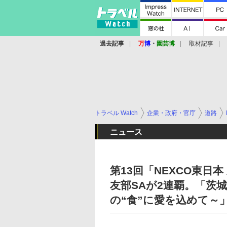
過去記事
万
博
・
園芸博
取材記事
トラベル Watch
企業・政府・官庁
道路
ニュース
第13回「NEXCO東日
友部SAが2連覇。「茨
の“食”に愛を込めて～