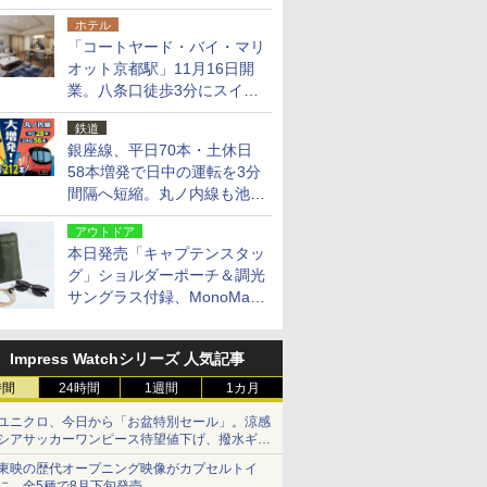
14日・15日
ホテル
「コートヤード・バイ・マリ
オット京都駅」11月16日開
業。八条口徒歩3分にスイー
ト含む全270室、ダイニング
鉄道
も併設
銀座線、平日70本・土休日
58本増発で日中の運転を3分
間隔へ短縮。丸ノ内線も池袋
～中野坂上を4分間隔に
アウトドア
本日発売「キャプテンスタッ
グ」ショルダーポーチ＆調光
サングラス付録、MonoMax
9月号増刊
Impress Watchシリーズ 人気記事
時間
24時間
1週間
1カ月
ユニクロ、今日から「お盆特別セール」。涼感
シアサッカーワンピース待望値下げ、撥水ギア
ショーツは1990円に
東映の歴代オープニング映像がカプセルトイ
に。全5種で8月下旬発売