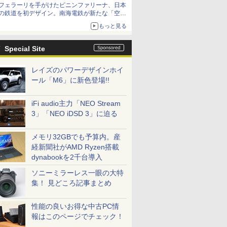
フェラーリを手がけたピニンファリーナ、日本
の鉄道を初デザイン。南海電鉄が新たな「空港
特急」をなにわ筋線へ導入
もっと見る
Special Site
レイズのパワーデザインホイ
ール「M6」に新色登場!!
iFi audio主力「NEO Stream
3」「NEO iDSD 3」に迫る
メモリ32GBでも予算内。産
経新聞社がAMD Ryzen搭載
dynabookを2千台導入
ソニーミラーレス一眼の大特
集！ 見どころ記事まとめ
性能の良いお得な中古PC情
報はこのページでチェック！