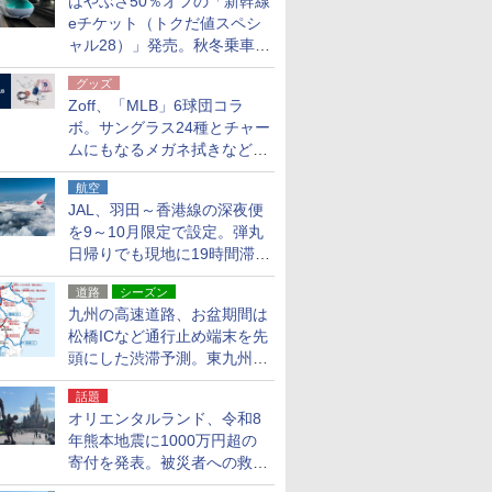
はやぶさ50％オフの「新幹線
eチケット（トクだ値スペシ
ャル28）」発売。秋冬乗車
分、えきねっと限定
グッズ
Zoff、「MLB」6球団コラ
ボ。サングラス24種とチャー
ムにもなるメガネ拭きなど雑
貨24種
航空
JAL、羽田～香港線の深夜便
を9～10月限定で設定。弾丸
日帰りでも現地に19時間滞在
できる
道路
シーズン
九州の高速道路、お盆期間は
松橋ICなど通行止め端末を先
頭にした渋滞予測。東九州道
への迂回は料金調整を実施
話題
オリエンタルランド、令和8
年熊本地震に1000万円超の
寄付を発表。被災者への救援
活動・復旧支援