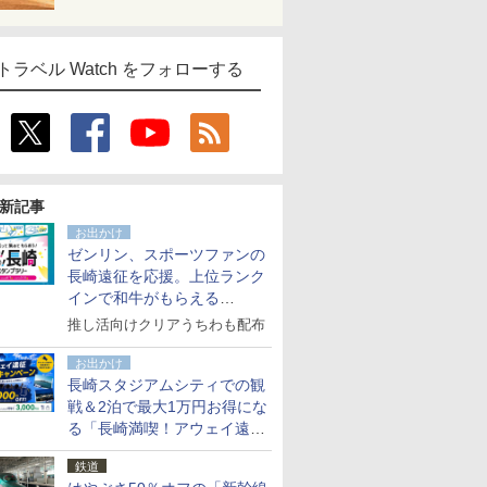
トラベル Watch をフォローする
新記事
お出かけ
ゼンリン、スポーツファンの
長崎遠征を応援。上位ランク
インで和牛がもらえる
「GO！GO！長崎スタンプラ
推し活向けクリアうちわも配布
リー」
お出かけ
長崎スタジアムシティでの観
戦＆2泊で最大1万円お得にな
る「長崎満喫！アウェイ遠征
応援キャンペーン」
鉄道