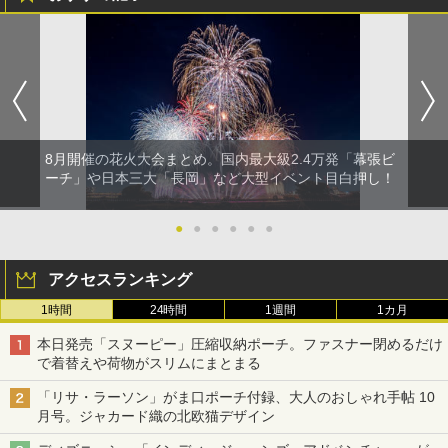
8月開催の花火大会まとめ。国内最大級2.4万発「幕張ビ
ーチ」や日本三大「長岡」など大型イベント目白押し！
●
●
●
●
●
●
アクセスランキング
1時間
24時間
1週間
1カ月
本日発売「スヌーピー」圧縮収納ポーチ。ファスナー閉めるだけ
で着替えや荷物がスリムにまとまる
「リサ・ラーソン」がま口ポーチ付録、大人のおしゃれ手帖 10
月号。ジャカード織の北欧猫デザイン