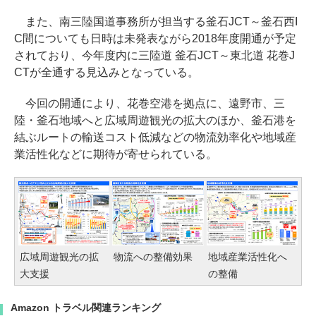
また、南三陸国道事務所が担当する釜石JCT～釜石西I
C間についても日時は未発表ながら2018年度開通が予定
されており、今年度内に三陸道 釜石JCT～東北道 花巻J
CTが全通する見込みとなっている。
今回の開通により、花巻空港を拠点に、遠野市、三
陸・釜石地域へと広域周遊観光の拡大のほか、釜石港を
結ぶルートの輸送コスト低減などの物流効率化や地域産
業活性化などに期待が寄せられている。
広域周遊観光の拡
物流への整備効果
地域産業活性化へ
大支援
の整備
Amazon トラベル関連ランキング