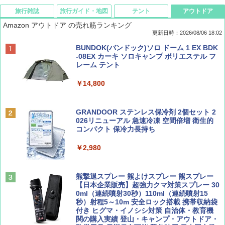
旅行雑誌
旅行ガイド・地図
テント
アウトドア
Amazon アウトドア の売れ筋ランキング
更新日時：2026/08/06 18:02
ディズニーファン ２０２６年 ９月号 [雑
D40 地球の歩き方 チェンマイ タイ北部の魅
[キャンパーズコレクション 山善] ポップアッ
BUNDOK(バンドック)ソロ ドーム 1 EX BDK
誌] (ＤＩＳＮＥＹ ＦＡＮ)
力的な町 2026～2027 地球の歩き方D アジア
プテント 傘みたいに広げて畳める パッとサ
-08EX カーキ ソロキャンプ ポリエステル フ
ッとサンシェード キューブ フルクローズ メ
レーム テント
ッシュ 簡単設置 ワンタッチテント キャンプ
￥713
￥2,079
&ハイキング カーキ PATC-150(KH)
￥14,800
￥6,832
Coyote No.89 特集 星野道夫 夢見る旅
A09 地球の歩き方 イタリア 2026～2027 地
GRANDOOR ステンレス保冷剤 2個セット 2
球の歩き方A ヨーロッパ
026リニューアル 急速冷凍 空間倍増 衛生的
PYKES PEAK (パイクスピーク) 着替えテン
コンパクト 保冷力長持ち
￥1,540
ト プライバシー テント 【中が透けない】 1
￥2,479
人用 折りたたみ 防災グッズ 災害用トイレ ビ
￥2,980
ーチ ピクニック ポップアップテント 携帯 簡
易 トイレテント (ブラック)
山と溪谷 2026年8月号「南アルプス大全」
A26 地球の歩き方 チェコ ポーランド スロヴ
熊撃退スプレー 熊よけスプレー 熊スプレー
￥4,980
ァキア 2026～2027 地球の歩き方A ヨーロッ
【日本企業販売】超強力クマ対策スプレー 30
パ
￥1,540
0ml（連続噴射30秒）110ml（連続噴射15
秒）射程5～10m 安全ロック搭載 携帯収納袋
￥2,277
ENDLESS BASE 《めざましテレビで紹介》
付き ヒグマ・イノシシ対策 自治体・教育機
テント ワンタッチ RENEW 幅200 2-3人用 43
関の購入実績 登山・キャンプ・アウトドア・