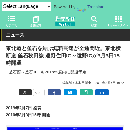
Powered by
Translate
トラベル Watch
地域
国内旅行
東北
カテゴリ
過去記事
検索
Impressサイト
ニュース
東北道と釜石を結ぶ無料高速が全通間近。東北横
断道 釜石秋田線 遠野住田IC～遠野ICが3月3日15
時開通
釜石西～釜石JCTも2018年度内に開通予定
編集部：多和田新也
2019年2月7日 15:48
リスト
2019年2月7日 発表
2019年3月3日15時 開通