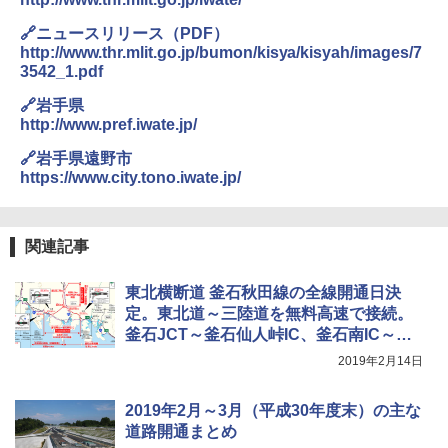
🔗ニュースリリース（PDF）
http://www.thr.mlit.go.jp/bumon/kisya/kisyah/images/7
3542_1.pdf
🔗岩手県
http://www.pref.iwate.jp/
🔗岩手県遠野市
https://www.city.tono.iwate.jp/
関連記事
東北横断道 釜石秋田線の全線開通日決
定。東北道～三陸道を無料高速で接続。
釜石JCT～釜石仙人峠IC、釜石南IC～釜
石両石ICが3月9日開通
2019年2月14日
2019年2月～3月（平成30年度末）の主な
道路開通まとめ