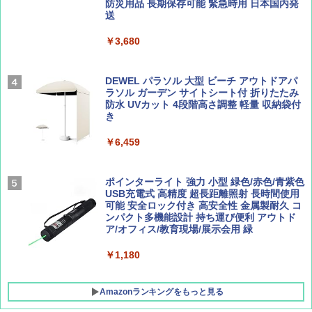
500002(88859)
防災用品 長期保存可能 緊急時用 日本国内発
送
AIRLINE（エアライン）2026年9月号【特
地球の歩き方 スター・ウォーズ
集】ボーイング110周年を祝して！
￥5,499
￥3,680
￥2,695
￥1,760
[キャンパーズコレクション 山善] 傘みたいに
広げるだけ パッとサッとテント ブラックコ
DEWEL パラソル 大型 ビーチ アウトドアパ
ーティング フルクローズ メッシュ 3-4人用
ラソル ガーデン サイトシート付 折りたたみ
簡単設置 ポップアップテント エクルベージ
防水 UVカット 4段階高さ調整 軽量 収納袋付
BE-PAL(ビ-パル) 2026年 9 月号【特別付録:
新しい日本地理 地図・統計・移動から読み
ュ(BC仕様) PATC-150B(EB)
き
SOTO ミニマル"旅"財布 ランダム2種】
解く (講談社現代新書)
￥8,991
￥6,459
￥1,500
￥1,540
Coleman(コールマン) ツーリングドーム/LD
ポインターライト 強力 小型 緑色/赤色/青紫色
X 2人用 3人用 キャンプ アウトドア フェス
USB充電式 高精度 超長距離照射 長時間使用
収納 コンパクト 簡単設営 カンガルーテント
可能 安全ロック付き 高安全性 金属製耐久 コ
ソロキャンプ ソロテント
ンパクト多機能設計 持ち運び便利 アウトド
ア/オフィス/教育現場/展示会用 緑
￥20,718
￥1,180
Amazonランキングをもっと見る