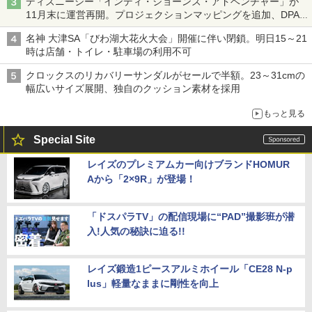
ディズニーシー「インディ・ジョーンズ・アドベンチャー」が
11月末に運営再開。プロジェクションマッピングを追加、DPA
は1500円
名神 大津SA「びわ湖大花火大会」開催に伴い閉鎖。明日15～21
時は店舗・トイレ・駐車場の利用不可
クロックスのリカバリーサンダルがセールで半額。23～31cmの
幅広いサイズ展開、独自のクッション素材を採用
もっと見る
Special Site
レイズのプレミアムカー向けブランドHOMUR
Aから「2×9R」が登場！
「ドスパラTV」の配信現場に“PAD”撮影班が潜
入!人気の秘訣に迫る!!
レイズ鍛造1ピースアルミホイール「CE28 N-p
lus」軽量なままに剛性を向上