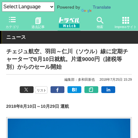
Powered by
Translate
トラベル Watch
地域
海外旅行
東アジア
カテゴリ
過去記事
検索
Impressサイト
ニュース
チェジュ航空、羽田～仁川（ソウル）線に定期チ
ャーターで8月10日就航。片道9000円（諸税等
別）からのセール開始
編集部：多和田新也
2018年7月25日 15:29
リスト
2018年8月10日～10月29日 運航