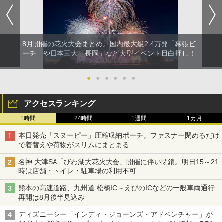
8月開催の花火大会まとめ。国内最大級2.4万発「幕張ビ
ーチ」や日本三大「長岡」など大型イベント目白押し！
●
●
●
●
●
●
アクセスランキング
1時間
24時間
1週間
1カ月
本日発売「スヌーピー」圧縮収納ポーチ。ファスナー閉めるだけ
で着替えや荷物がスリムにまとまる
名神 大津SA「びわ湖大花火大会」開催に伴い閉鎖。明日15～21
時は店舗・トイレ・駐車場の利用不可
熊本の高速道路、九州道 松橋IC～えびのICなどの一般車両通行
再開は8月後半見込み
ディズニーシー「インディ・ジョーンズ・アドベンチャー」が