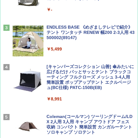
山と溪谷 2026年8月号「南アルプス大全」
A26 地球の歩き方 チェコ ポーランド スロヴ
￥-
ァキア 2026～2027 地球の歩き方A ヨーロッ
パ
￥1,540
￥2,277
ENDLESS BASE 《めざましテレビで紹介》
テント ワンタッチ RENEW 幅200 2-3人用 43
500002(89147)
AIRLINE（エアライン）2026年9月号【特
地球の歩き方 スター・ウォーズ
集】ボーイング110周年を祝して！
￥5,499
￥2,695
￥1,760
[キャンパーズコレクション 山善] 傘みたいに
広げるだけ パッとサッとテント ブラックコ
ーティング フルクローズ メッシュ 3-4人用
簡単設置 ポップアップテント エクルベージ
BE-PAL(ビ-パル) 2026年 9 月号【特別付録:
新しい日本地理 地図・統計・移動から読み
ュ(BC仕様) PATC-150B(EB)
SOTO ミニマル"旅"財布 ランダム2種】
解く (講談社現代新書)
￥8,991
￥1,500
￥1,540
Coleman(コールマン) ツーリングドーム/LD
X 2人用 3人用 キャンプ アウトドア フェス
収納 コンパクト 簡単設営 カンガルーテント
ソロキャンプ ソロテント