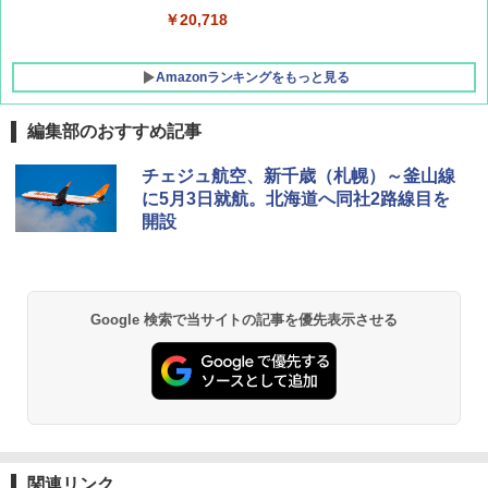
￥20,718
Amazonランキングをもっと見る
編集部のおすすめ記事
BUNDOK(バンドック)ソロ ドーム 1 EX BDK
チェジュ航空、新千歳（札幌）～釜山線
-08EX カーキ ソロキャンプ ポリエステル フ
に5月3日就航。北海道へ同社2路線目を
レーム テント
開設
￥14,800
GRANDOOR ステンレス保冷剤 2個セット 2
Google 検索で当サイトの記事を優先表示させる
026リニューアル 急速冷凍 空間倍増 衛生的
コンパクト 保冷力長持ち
￥2,980
DEWEL パラソル 大型 ビーチ アウトドアパ
ラソル ガーデン サイトシート付 折りたたみ
防水 UVカット 4段階高さ調整 軽量 収納袋付
関連リンク