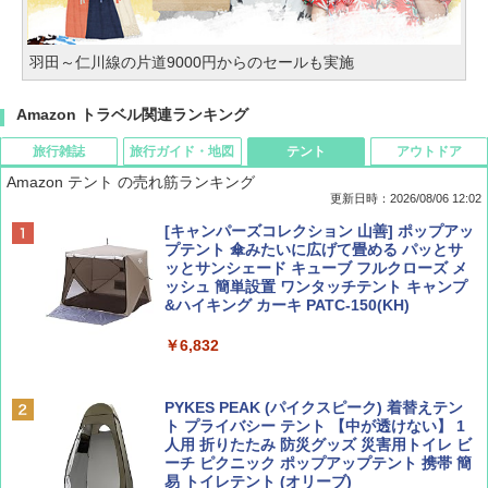
羽田～仁川線の片道9000円からのセールも実施
Amazon トラベル関連ランキング
旅行雑誌
旅行ガイド・地図
テント
アウトドア
Amazon テント の売れ筋ランキング
更新日時：2026/08/06 12:02
ディズニーファン ２０２６年 ９月号 [雑
D40 地球の歩き方 チェンマイ タイ北部の魅
[キャンパーズコレクション 山善] ポップアッ
誌] (ＤＩＳＮＥＹ ＦＡＮ)
力的な町 2026～2027 地球の歩き方D アジア
プテント 傘みたいに広げて畳める パッとサ
ッとサンシェード キューブ フルクローズ メ
ッシュ 簡単設置 ワンタッチテント キャンプ
￥713
￥2,079
&ハイキング カーキ PATC-150(KH)
￥6,832
Coyote No.89 特集 星野道夫 夢見る旅
A09 地球の歩き方 イタリア 2026～2027 地
球の歩き方A ヨーロッパ
PYKES PEAK (パイクスピーク) 着替えテン
￥1,540
ト プライバシー テント 【中が透けない】 1
￥2,479
人用 折りたたみ 防災グッズ 災害用トイレ ビ
ーチ ピクニック ポップアップテント 携帯 簡
易 トイレテント (オリーブ)