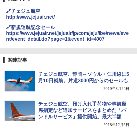
き
🔗チェジュ航空
￥6,459
http://www.jejuair.net/
🔗新規運航記念セール
ポインターライト 強力 小型 緑色/赤色/青紫色
https://www.jejuair.net/jejuair/jp/com/jeju/ibe/news/eve
USB充電式 高精度 超長距離照射 長時間使用
nt/event_detail.do?page=1&event_id=4007
可能 安全ロック付き 高安全性 金属製耐久 コ
ンパクト多機能設計 持ち運び便利 アウトド
ア/オフィス/教育現場/展示会用 緑
関連記事
￥1,180
チェジュ航空、静岡～ソウル・仁川線に5
月10日就航。片道3000円からのセールも
電動エアーポンプ SUP用 20PSI 電動ポンプ
ゴムボート 空気入れ 空気抜き 自動停止 過熱
2019年3月29日
保護 日光可読lcd 7種類ノズル付き
￥7,299
チェジュ航空、預け入れ手荷物や事前座
席指定など追加サービスをまとめた「バ
ンドルサービス」提供開始。最大半額以
下に
2018年12月6日