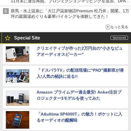
11月末に運営再開。プロジェクションマッピングを追加、DPA
は1500円
群馬・水上温泉に「大江戸温泉物語Premium 松乃井」開業。1万
坪の庭園湯めぐり＆豪華バイキングを体験してきた！
もっと見る
Special Site
クリエイティブが作った2万円台の“小さなピュ
アオーディオスピーカー”
「ドスパラTV」の配信現場に“PAD”撮影班が潜
入!人気の秘訣に迫る!!
Amazon プライムデー過去最安! Anker注目プ
ロジェクター3モデルを使ってみた
「A&ultima SP4000T」の魅力！ポケットに入
るオーディオの醍醐味