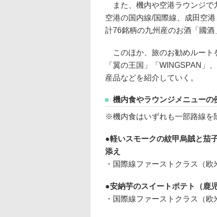
また、機内や空港ラウンジで九
空港の国内線/国際線、成田空
計76銘柄の九州産のお酒「國酒
このほか、旅のお勧めルートを紹
「翼の王国」「WINGSPAN
産品などを紹介していく。
機内食やラウンジメニューの
※機内食はいずれも一部路線を
軽いスモークの紋甲烏賊と茄子の
添え
・国際線ファーストクラス（欧米
安納芋のスイートポテト（鹿
・国際線ファーストクラス（欧米