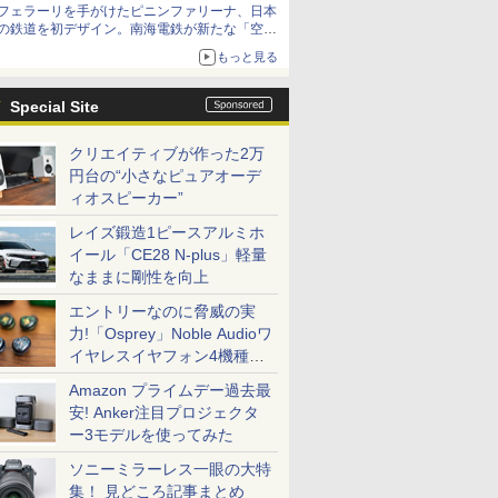
フェラーリを手がけたピニンファリーナ、日本
の鉄道を初デザイン。南海電鉄が新たな「空港
特急」をなにわ筋線へ導入
もっと見る
Special Site
クリエイティブが作った2万
円台の“小さなピュアオーデ
ィオスピーカー”
レイズ鍛造1ピースアルミホ
イール「CE28 N-plus」軽量
なままに剛性を向上
エントリーなのに脅威の実
力!「Osprey」Noble Audioワ
イヤレスイヤフォン4機種を
一気に聴く
Amazon プライムデー過去最
安! Anker注目プロジェクタ
ー3モデルを使ってみた
ソニーミラーレス一眼の大特
集！ 見どころ記事まとめ