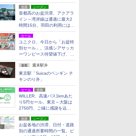
活動・復旧支援
道路
シーズン
首都高のお盆渋滞、アクアラ
イン～湾岸線は通過に最大2
時間15分。羽田の利用には
「空港西出口」の利用検討を
セール
ユニクロ、今日から「お盆特
別セール」。涼感シアサッカ
ーワンピース待望値下げ、撥
水ギアショーツは1990円に
週末駅弁
連載
東京駅「Suicaのペンギン チ
キンのり弁」
セール
道路
WILLER、高速バス1kmあた
り5円セール。東京～大阪は
2750円、ご縁に感謝を込め
た20周年記念キャンペーン
道路
シーズン
お盆各地の渋滞、日付・道路
別の通過所要時間の一覧。ピ