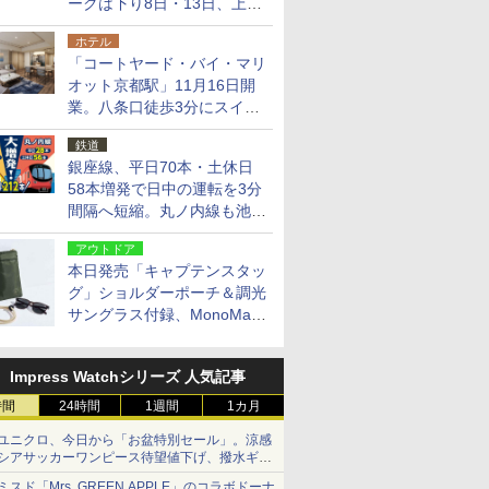
ークは下り8日・13日、上り
14日・15日
ホテル
「コートヤード・バイ・マリ
オット京都駅」11月16日開
業。八条口徒歩3分にスイー
ト含む全270室、ダイニング
鉄道
も併設
銀座線、平日70本・土休日
58本増発で日中の運転を3分
間隔へ短縮。丸ノ内線も池袋
～中野坂上を4分間隔に
アウトドア
本日発売「キャプテンスタッ
グ」ショルダーポーチ＆調光
サングラス付録、MonoMax
9月号増刊
Impress Watchシリーズ 人気記事
時間
24時間
1週間
1カ月
ユニクロ、今日から「お盆特別セール」。涼感
シアサッカーワンピース待望値下げ、撥水ギア
ショーツは1990円に
ミスド「Mrs. GREEN APPLE」のコラボドーナ