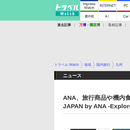
過去記事
万
博
・
園芸博
取材記事
トラベル Watch
地域
国内旅行
九州
ニュース
ANA、旅行商品や機内食で
JAPAN by ANA -Expl