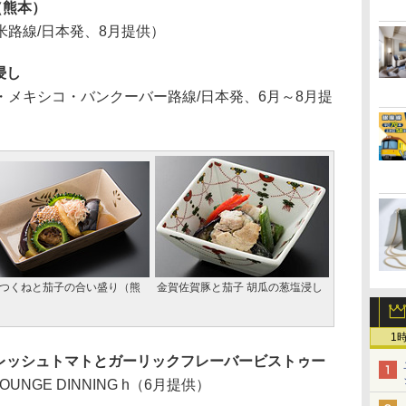
（熊本）
路線/日本発、8月提供）
浸し
メキシコ・バンクーバー路線/日本発、6月～8月提
つくねと茄子の合い盛り（熊
金賀佐賀豚と茄子 胡瓜の葱塩浸し
1
レッシュトマトとガーリックフレーバービストゥー
OUNGE DINNING h（6月提供）