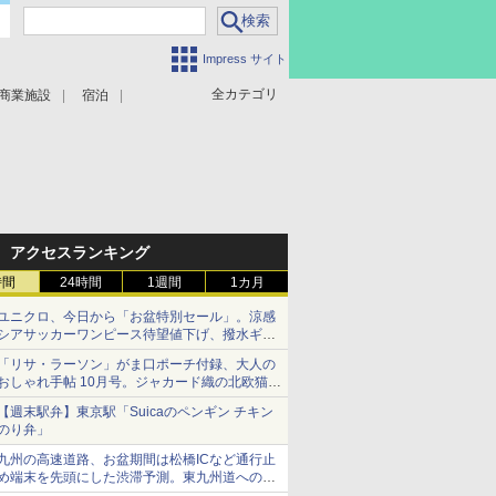
Impress サイト
全カテゴリ
商業施設
宿泊
アクセスランキング
時間
24時間
1週間
1カ月
ユニクロ、今日から「お盆特別セール」。涼感
シアサッカーワンピース待望値下げ、撥水ギア
ショーツは1990円に
「リサ・ラーソン」がま口ポーチ付録、大人の
おしゃれ手帖 10月号。ジャカード織の北欧猫デ
ザイン
【週末駅弁】東京駅「Suicaのペンギン チキン
のり弁」
九州の高速道路、お盆期間は松橋ICなど通行止
め端末を先頭にした渋滞予測。東九州道への迂
回は料金調整を実施