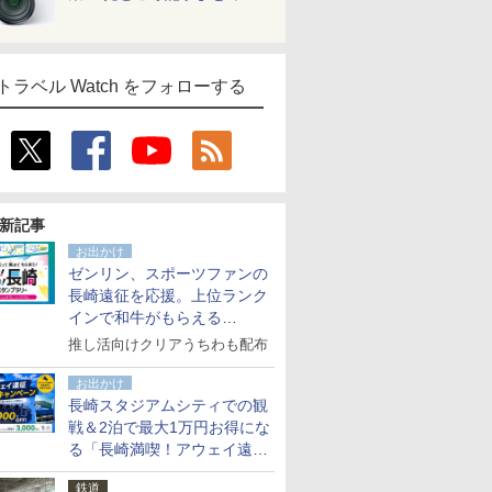
トラベル Watch をフォローする
新記事
お出かけ
ゼンリン、スポーツファンの
長崎遠征を応援。上位ランク
インで和牛がもらえる
「GO！GO！長崎スタンプラ
推し活向けクリアうちわも配布
リー」
お出かけ
長崎スタジアムシティでの観
戦＆2泊で最大1万円お得にな
る「長崎満喫！アウェイ遠征
応援キャンペーン」
鉄道