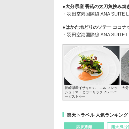
大分県産 香菇の太刀魚挟み焼
・羽田空港国際線 ANA SUITE L
はかた地どりのソテー ココナ
・羽田空港国際線 ANA SUITE L
長崎県産イサキのムニエル フレッ
大分
シュトマトとガーリックフレーバ
ービストゥー
楽天トラベル 人気ランキング
温泉旅館
露天風呂