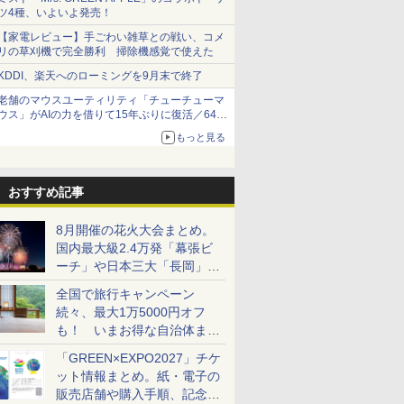
ツ4種、いよいよ発売！
【家電レビュー】手ごわい雑草との戦い、コメ
リの草刈機で完全勝利 掃除機感覚で使えた
KDDI、楽天へのローミングを9月末で終了
老舗のマウスユーティリティ「チューチューマ
ウス」がAIの力を借りて15年ぶりに復活／64bit
化、Windows 10/11、「Chrome」も走り回
もっと見る
る。復活記念で2026年末まで500円
おすすめ記事
8月開催の花火大会まとめ。
国内最大級2.4万発「幕張ビ
ーチ」や日本三大「長岡」な
ど大型イベント目白押し！
全国で旅行キャンペーン
続々、最大1万5000円オフ
も！ いまお得な自治体まと
め
「GREEN×EXPO2027」チケ
ット情報まとめ。紙・電子の
販売店舗や購入手順、記念チ