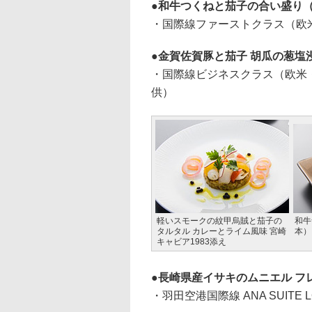
和牛つくねと茄子の合い盛り
・国際線ファーストクラス（欧米
金賀佐賀豚と茄子 胡瓜の葱塩
・国際線ビジネスクラス（欧米・
供）
軽いスモークの紋甲烏賊と茄子の
和牛
タルタル カレーとライム風味 宮崎
本）
キャビア1983添え
長崎県産イサキのムニエル フ
・羽田空港国際線 ANA SUITE L