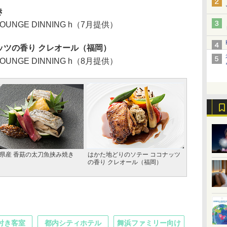
き
OUNGE DINNING h（7月提供）
ッツの香り クレオール（福岡）
OUNGE DINNING h（8月提供）
県産 香菇の太刀魚挟み焼き
はかた地どりのソテー ココナッツ
の香り クレオール（福岡）
付き客室
都内シティホテル
舞浜ファミリー向け