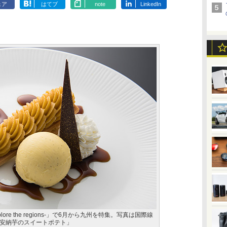
ェア
はてブ
note
LinkedIn
A -Explore the regions-」で6月から九州を特集。写真は国際線
安納芋のスイートポテト」