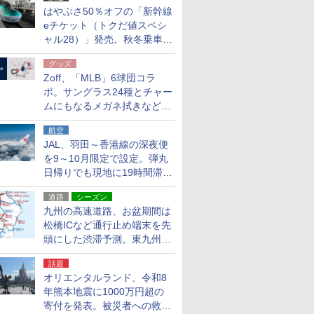
はやぶさ50％オフの「新幹線
eチケット（トクだ値スペシ
ャル28）」発売。秋冬乗車
分、えきねっと限定
グッズ
Zoff、「MLB」6球団コラ
ボ。サングラス24種とチャー
ムにもなるメガネ拭きなど雑
貨24種
航空
JAL、羽田～香港線の深夜便
を9～10月限定で設定。弾丸
日帰りでも現地に19時間滞在
できる
道路
シーズン
九州の高速道路、お盆期間は
松橋ICなど通行止め端末を先
頭にした渋滞予測。東九州道
への迂回は料金調整を実施
話題
オリエンタルランド、令和8
年熊本地震に1000万円超の
寄付を発表。被災者への救援