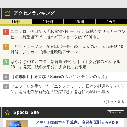
アクセスランキング
1時間
24時間
1週間
1カ月
ユニクロ、今日から「お盆特別セール」。涼感シアサッカーワン
ピース待望値下げ、撥水ギアショーツは1990円に
「リサ・ラーソン」がま口ポーチ付録、大人のおしゃれ手帖 10
月号。ジャカード織の北欧猫デザイン
はやぶさ50％オフの「新幹線eチケット（トクだ値スペシャル
28）」発売。秋冬乗車分、えきねっと限定
【週末駅弁】東京駅「Suicaのペンギン チキンのり弁」
フェラーリを手がけたピニンファリーナ、日本の鉄道を初デザイ
ン。南海電鉄が新たな「空港特急」をなにわ筋線へ導入
もっと見る
Special Site
メモリ32GBでも予算内。産経新聞社がAMD R