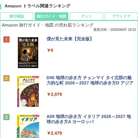
Amazon トラベル関連ランキング
旅行雑誌
旅行ガイド・地図
テント
アウトドア
Amazon 旅行ガイド・地図 の売れ筋ランキング
更新日時：2026/08/07 18:02
ディズニーファン ２０２６年 ９月号 [雑
僕が見た未来【完全版】
誌] (ＤＩＳＮＥＹ ＦＡＮ)
￥0
￥713
BE-PAL(ビ-パル) 2026年 9 月号【特別付録:
D40 地球の歩き方 チェンマイ タイ北部の魅
SOTO ミニマル"旅"財布 ランダム2種】
力的な町 2026～2027 地球の歩き方D アジア
￥1,500
￥2,079
山と溪谷 2026年8月号「南アルプス大全」
A09 地球の歩き方 イタリア 2026～2027 地
球の歩き方A ヨーロッパ
￥1,540
￥2,479