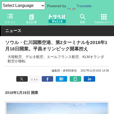
Powered by
Translate
トラベル Watch
地域
海外旅行
東アジア
カテゴリ
過去記事
検索
Impressサイト
ニュース
ソウル・仁川国際空港、第2ターミナルを2018年1
月18日開業。平昌オリンピック開幕控え
大韓航空、デルタ航空、エールフランス航空、KLMオランダ
航空が移転
編集部：多和田新也
2017年11月14日 14:38
リスト
2018年1月18日 開業