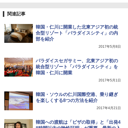
ュ(BC仕様) PATC-150B(EB)
レーム ドーム型 テント
関連記事
￥9,990
￥14,800
韓国・仁川に開業した北東アジア初の統
[キャンパーズコレクション 山善] 傘みたいに
着替えテント トイレテント 透けない【換気
合型リゾート「パラダイスシティ」の内
広げるだけ パッとサッとテント キューブワ
通気窓付き】収納袋付き UVカット 防水 防災
部を紹介
イド ブラックコーティング フルクローズ メ
コンパクト iimono117 (ブルー)
ッシュ 4人用 簡単設置 ポップアップテント P
2017年5月8日
ATCW-150B エクルベージュ
￥3,080
￥-
パラダイスセガサミー、北東アジア初の
統合型リゾート「パラダイスシティ」を
韓国・仁川に開業
2017年5月1日
韓国・ソウルの仁川国際空港、乗り継ぎ
を楽しくする8つの方法を紹介
2017年4月21日
韓国への渡航は「ビザの取得」と「出発4