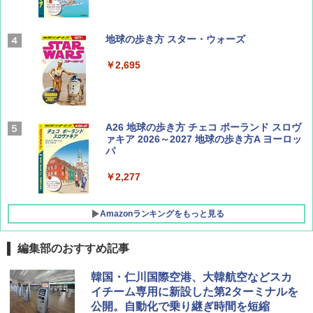
Coyote No.89 特集 星野道夫 夢見る旅
地球の歩き方 スター・ウォーズ
￥1,540
￥2,695
AIRLINE（エアライン）2026年9月号【特
A26 地球の歩き方 チェコ ポーランド スロヴ
集】ボーイング110周年を祝して！
ァキア 2026～2027 地球の歩き方A ヨーロッ
パ
￥1,760
￥2,277
Amazonランキングをもっと見る
編集部のおすすめ記事
[キャンパーズコレクション 山善] ポップアッ
DEWEL パラソル 大型 ビーチ アウトドアパ
韓国・仁川国際空港、大韓航空などスカ
プテント 傘みたいに広げて畳める パッとサ
ラソル ガーデン サイトシート付 折りたたみ
イチーム専用に新設した第2ターミナルを
ッとサンシェード キューブ フルクローズ メ
防水 UVカット 4段階高さ調整 軽量 収納袋付
公開。自動化で乗り継ぎ時間を短縮
ッシュ 簡単設置 ワンタッチテント キャンプ
き