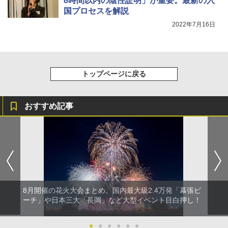
8時間以内の陰性証明」が重要。最新の入
国プロセスを解説
2022年7月16日
トップページに戻る
おすすめ記事
8月開催の花火大会まとめ。国内最大級2.4万発「幕張ビ
ーチ」や日本三大「長岡」など大型イベント目白押し！
●
●
●
●
●
●