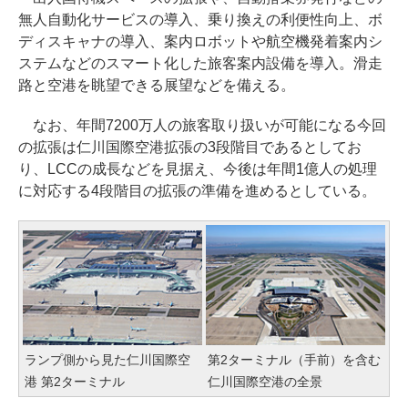
無人自動化サービスの導入、乗り換えの利便性向上、ボ
ディスキャナの導入、案内ロボットや航空機発着案内シ
ステムなどのスマート化した旅客案内設備を導入。滑走
路と空港を眺望できる展望などを備える。
なお、年間7200万人の旅客取り扱いが可能になる今回
の拡張は仁川国際空港拡張の3段階目であるとしてお
り、LCCの成長などを見据え、今後は年間1億人の処理
に対応する4段階目の拡張の準備を進めるとしている。
ランプ側から見た仁川国際空
第2ターミナル（手前）を含む
港 第2ターミナル
仁川国際空港の全景