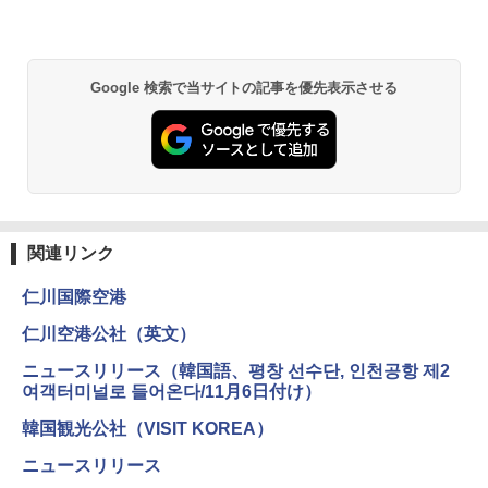
&ハイキング カーキ PATC-150(KH)
￥6,459
￥6,831
Google 検索で当サイトの記事を優先表示させる
GRANDOOR ステンレス保冷剤 2個セット 2
PYKES PEAK (パイクスピーク) 着替えテン
026リニューアル 急速冷凍 空間倍増 衛生的
ト プライバシー テント 【中が透けない】 1
コンパクト 保冷力長持ち
人用 折りたたみ 防災グッズ 災害用トイレ ビ
ーチ ピクニック ポップアップテント 携帯 簡
￥2,980
易 トイレテント (グレー)
￥4,980
熊撃退スプレー 熊よけスプレー 熊スプレー
【日本企業販売】超強力クマ対策スプレー 30
関連リンク
0ml（連続噴射30秒）110ml（連続噴射15
ENDLESS BASE 《めざましテレビで紹介》
秒）射程5～10m 安全ロック搭載 携帯収納袋
仁川国際空港
テント ワンタッチ RENEW 幅200 2-3人用 43
付き ヒグマ・イノシシ対策 自治体・教育機
500002(88859)
関の購入実績 登山・キャンプ・アウトドア・
仁川空港公社（英文）
防災用品 長期保存可能 緊急時用 日本国内発
送
￥5,999
ニュースリリース（韓国語、평창 선수단, 인천공항 제2
여객터미널로 들어온다/11月6日付け）
￥3,680
[キャンパーズコレクション 山善] 傘みたいに
韓国観光公社（VISIT KOREA）
広げるだけ パッとサッとテント ブラックコ
ーティング フルクローズ メッシュ 3-4人用
BUNDOK(バンドック)ソロ ドーム 1 EX BDK
ニュースリリース
簡単設置 ポップアップテント エクルベージ
-08EX カーキ ソロキャンプ ポリエステル フ