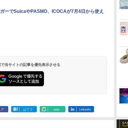
ガーでSuicaやPASMO、ICOCAが7月4日から使え
北陸 福井 あわら
品川プリンスホテ
舞浜ビューホテル
箱根湯本温泉 ホテ
ホテルトラスティ東
オリエンタルホテル
下呂温泉 水明館
住友不動産ホテル ヴ
東京ベイ舞浜ホテル
温泉 清風荘（北陸
ル イーストタワー
ｂｙ ＨＵＬＩＣ
ル おかだ
京ベイサイド
東京ベイ
ィラフォンテーヌグラ
ファーストリゾート
8,250円～
最大級の庭園露天風
（旧：東京ベイ舞浜
ンド東京有明
9,958円～
11,200円～
5,450円～
5,200円～
4,290円～
呂の宿 清風荘）
ホテル）
19,541円～
5,758円～
6,070円～
 検索で当サイトの記事を優先表示させる
ェア
はてブ
note
LinkedIn