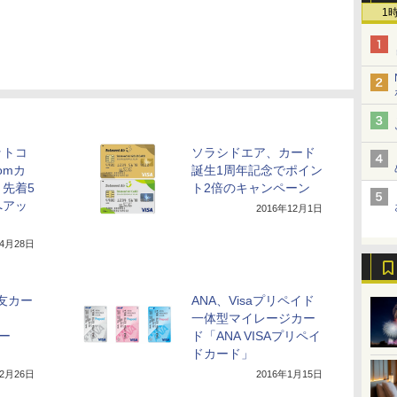
1
ットコ
ソラシドエア、カード
comカ
誕生1周年記念でポイン
先着5
ト2倍のキャンペーン
へアッ
2016年12月1日
年4月28日
住友カー
ANA、Visaプリペイド
一体型マイレージカー
カー
ド「ANA VISAプリペイ
ドカード」
年2月26日
2016年1月15日