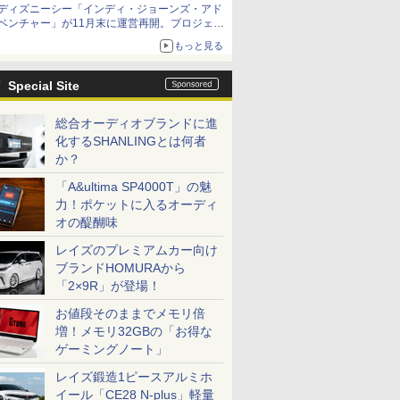
ディズニーシー「インディ・ジョーンズ・アド
ベンチャー」が11月末に運営再開。プロジェク
ションマッピングを追加、DPAは1500円
もっと見る
Special Site
総合オーディオブランドに進
化するSHANLINGとは何者
か？
「A&ultima SP4000T」の魅
力！ポケットに入るオーディ
オの醍醐味
レイズのプレミアムカー向け
ブランドHOMURAから
「2×9R」が登場！
お値段そのままでメモリ倍
増！メモリ32GBの「お得な
ゲーミングノート」
レイズ鍛造1ピースアルミホ
イール「CE28 N-plus」軽量