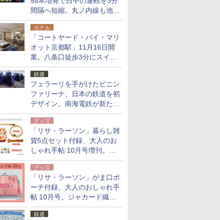
58本増発で日中の運転を3分
間隔へ短縮。丸ノ内線も池袋
～中野坂上を4分間隔に
ホテル
「コートヤード・バイ・マリ
オット京都駅」11月16日開
業。八条口徒歩3分にスイー
ト含む全270室、ダイニング
鉄道
も併設
フェラーリを手がけたピニン
ファリーナ、日本の鉄道を初
デザイン。南海電鉄が新たな
「空港特急」をなにわ筋線へ
グッズ
導入
「リサ・ラーソン」暮らし雑
貨5点セット付録、大人のお
しゃれ手帖 10月号増刊。
USBケーブルや缶ケースなど
グッズ
「リサ・ラーソン」がま口ポ
ーチ付録、大人のおしゃれ手
帖 10月号。ジャカード織の
北欧猫デザイン
鉄道