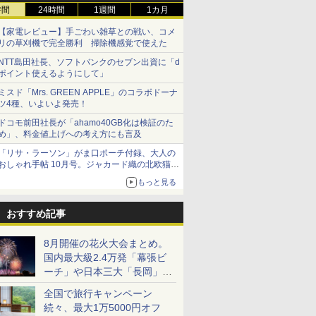
時間
24時間
1週間
1カ月
【家電レビュー】手ごわい雑草との戦い、コメ
リの草刈機で完全勝利 掃除機感覚で使えた
NTT島田社長、ソフトバンクのセブン出資に「d
ポイント使えるようにして」
ミスド「Mrs. GREEN APPLE」のコラボドーナ
ツ4種、いよいよ発売！
ドコモ前田社長が「ahamo40GB化は検証のた
め」、料金値上げへの考え方にも言及
「リサ・ラーソン」がま口ポーチ付録、大人の
おしゃれ手帖 10月号。ジャカード織の北欧猫デ
ザイン
もっと見る
おすすめ記事
8月開催の花火大会まとめ。
国内最大級2.4万発「幕張ビ
ーチ」や日本三大「長岡」な
ど大型イベント目白押し！
全国で旅行キャンペーン
続々、最大1万5000円オフ