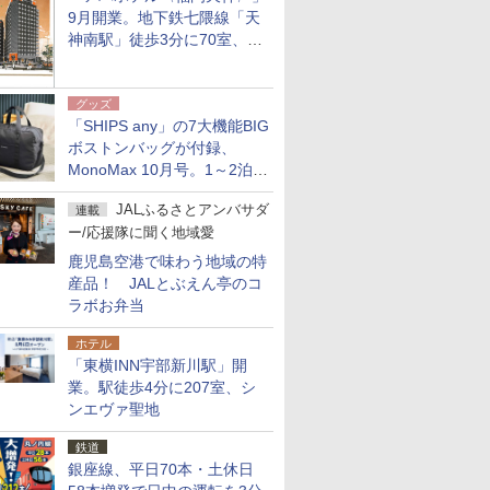
9月開業。地下鉄七隈線「天
神南駅」徒歩3分に70室、エ
リア初の直営店
グッズ
「SHIPS any」の7大機能BIG
ボストンバッグが付録、
MonoMax 10月号。1～2泊の
荷物、キャリーオンも可能
JALふるさとアンバサダ
連載
ー/応援隊に聞く地域愛
鹿児島空港で味わう地域の特
産品！ JALとぶえん亭のコ
ラボお弁当
ホテル
「東横INN宇部新川駅」開
業。駅徒歩4分に207室、シ
ンエヴァ聖地
鉄道
銀座線、平日70本・土休日