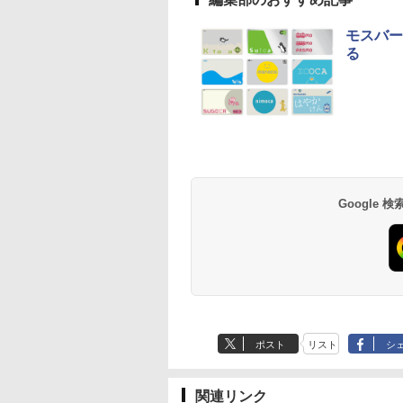
モスバー
る
草津温泉 ホテル櫻
品川プリンスホテル
グランドニッコー東
海のサウナ＆スパ
東京ドームホテル
シェラトン・グラン
井
京ベイ 舞浜
オールインクルーシ
デ・トーキョーベ
7,037円～
7,980円～
ブ 島原温泉ホテル
イ・ホテル
14,300円～
6,800円～
南風楼
10,450円～
7,950円～
Google
ポスト
リスト
シ
関連リンク