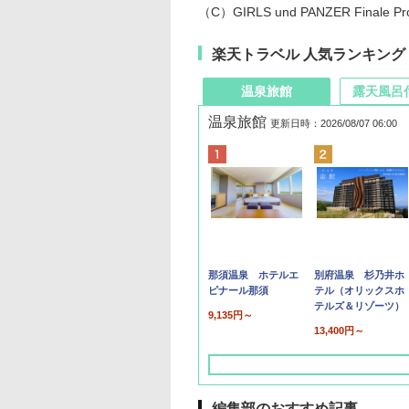
（C）GIRLS und PANZER Finale Pro
楽天トラベル 人気ランキング
温泉旅館
露天風呂
温泉旅館
更新日時：2026/08/07 06:00
那須温泉 ホテルエ
別府温泉 杉乃井ホ
ピナール那須
テル（オリックスホ
テルズ＆リゾーツ）
9,135円～
13,400円～
編集部のおすすめ記事