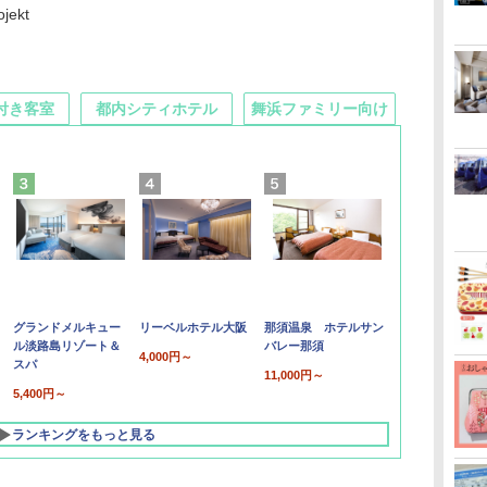
jekt
付き客室
都内シティホテル
舞浜ファミリー向け
グランドメルキュー
リーベルホテル大阪
那須温泉 ホテルサン
ル淡路島リゾート＆
バレー那須
4,000円～
スパ
11,000円～
5,400円～
ランキングをもっと見る