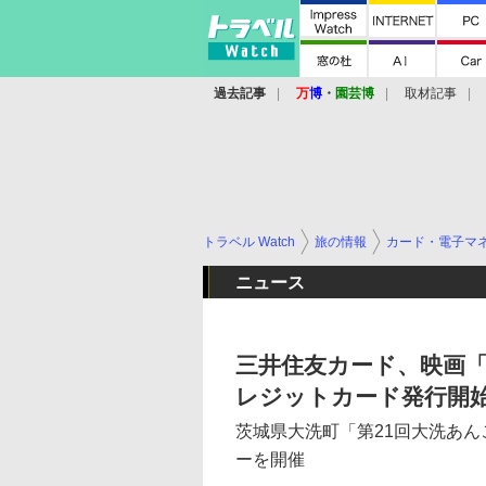
過去記事
万
博
・
園芸博
取材記事
トラベル Watch
旅の情報
カード・電子マ
ニュース
三井住友カード、映画「
レジットカード発行開
茨城県大洗町「第21回大洗あ
ーを開催