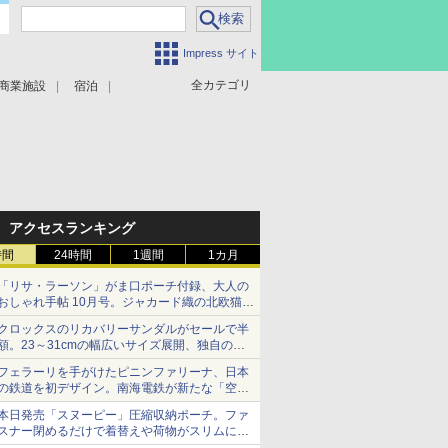
Impress サイト
全カテゴリ
商業施設
宿泊
アクセスランキング
時間
24時間
1週間
1カ月
「リサ・ラーソン」がま口ポーチ付録、大人の
おしゃれ手帖 10月号。ジャカード織の北欧猫デ
ザイン
クロックスのリカバリーサンダルがセールで半
額。23～31cmの幅広いサイズ展開、独自のク
ッション素材を採用
フェラーリを手がけたピニンファリーナ、日本
の鉄道を初デザイン。南海電鉄が新たな「空港
特急」をなにわ筋線へ導入
本日発売「スヌーピー」圧縮収納ポーチ。ファ
スナー閉めるだけで着替えや荷物がスリムにま
とまる