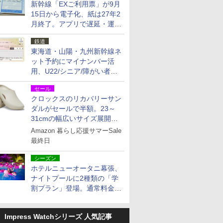
新幹線「EXご利用票」が9月
15日から電子化、紙は27年2
月終了。アプリで遅延・運休
も確認可能に
鉄道
東海道・山陽・九州新幹線ネ
ット予約にマイナンバー活
用、U22/シニア/障がい者割
を9月15日から発売
セール
クロックスのリカバリーサン
ダルがセールで半額。23～
31cmの幅広いサイズ展開、
独自のクッション素材を採用
Amazon 暮らし応援サマーSale
最終日
シーズン
ホテルニューオータニ幕張、
ナイトプールに2種類の「学
割プラン」登場。通常料金の
およそ半額でお得に夜活
Impress Watchシリーズ 人気記事