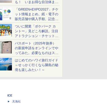
も！ いまお得な自治体まと
め
「GREEN×EXPO2027」チケ
ット情報まとめ。紙・電子の
販売店舗や購入手順、記念チ
ケットも解説
ついに開業「ポケパーク カ
ントー」見どころ解説。注目
アトラクション・チケット手
配・来場前に必要な準備は？
パスポート（2025年旅券）
の新規申請をオンラインでや
ってみた。必要なものはスマ
ホとマイナカードのみ
はじめてのハワイ旅行ガイド
～せっかく行くなら隣島の秘
境も楽しみたい！～
ICE
天海社