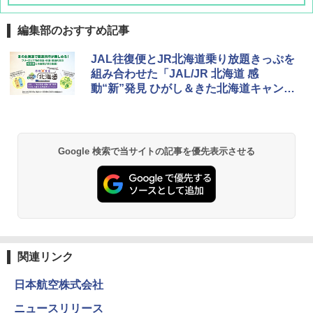
編集部のおすすめ記事
地球の歩き方 スター・ウォーズ
[キャンパーズコレクション 山善] ポップアッ
DEWEL パラソル 大型 ビーチ アウトドアパ
JAL往復便とJR北海道乗り放題きっぷを
プテント 傘みたいに広げて畳める パッとサ
ラソル ガーデン サイトシート付 折りたたみ
組み合わせた「JAL/JR 北海道 感
ッとサンシェード キューブ フルクローズ メ
防水 UVカット 4段階高さ調整 軽量 収納袋付
￥2,695
動“新”発見 ひがし＆きた北海道キャンペ
ッシュ 簡単設置 ワンタッチテント キャンプ
き
&ハイキング カーキ PATC-150(KH)
ーン」
￥6,459
￥6,829
D40 地球の歩き方 チェンマイ タイ北部の魅
Google 検索で当サイトの記事を優先表示させる
力的な町 2026～2027 地球の歩き方D アジア
GRANDOOR ステンレス保冷剤 2個セット 2
PYKES PEAK (パイクスピーク) 着替えテン
026リニューアル 急速冷凍 空間倍増 衛生的
ト プライバシー テント 【中が透けない】 1
コンパクト 保冷力長持ち
￥2,079
人用 折りたたみ 防災グッズ 災害用トイレ ビ
ーチ ピクニック ポップアップテント 携帯 簡
￥2,980
易 トイレテント (オリーブ)
A09 地球の歩き方 イタリア 2026～2027 地
￥4,836
球の歩き方A ヨーロッパ
熊撃退スプレー 熊よけスプレー 熊スプレー
【日本企業販売】超強力クマ対策スプレー 30
関連リンク
￥2,479
0ml（連続噴射30秒）110ml（連続噴射15
ENDLESS BASE 《めざましテレビで紹介》
秒）射程5～10m 安全ロック搭載 携帯収納袋
日本航空株式会社
テント ワンタッチ RENEW 幅200 2-3人用 43
付き ヒグマ・イノシシ対策 自治体・教育機
500002(88859)
関の購入実績 登山・キャンプ・アウトドア・
ニュースリリース