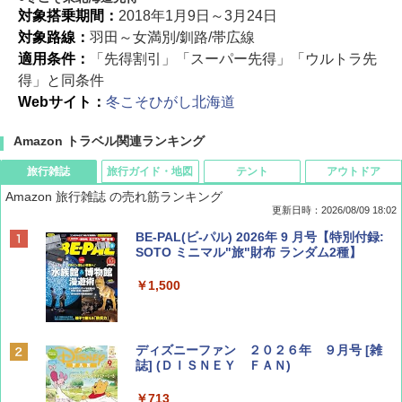
対象搭乗期間：
2018年1月9日～3月24日
対象路線：
羽田～女満別/釧路/帯広線
適用条件：
「先得割引」「スーパー先得」「ウルトラ先
得」と同条件
Webサイト：
冬こそひがし北海道
Amazon トラベル関連ランキング
旅行雑誌
旅行ガイド・地図
テント
アウトドア
Amazon 旅行雑誌 の売れ筋ランキング
更新日時：2026/08/09 18:02
BE-PAL(ビ-パル) 2026年 9 月号【特別付録:
SOTO ミニマル"旅"財布 ランダム2種】
￥1,500
ディズニーファン ２０２６年 ９月号 [雑
誌] (ＤＩＳＮＥＹ ＦＡＮ)
￥713