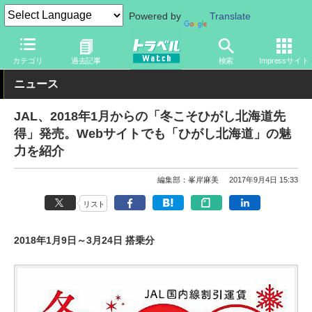
Powered by
Translate
トラベル Watch
地域
国内旅行
北海道
カテゴリ
過去記事
検索
Impressサイト
ニュース
JAL、2018年1月からの「冬こそひがし北海道先
得」発売。Webサイトでも「ひがし北海道」の魅
力を紹介
編集部：峯岸麻美
2017年9月4日 15:33
リスト
2018年1月9日～3月24日 搭乗分