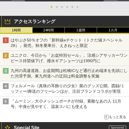
●
●
●
●
●
●
アクセスランキング
1時間
24時間
1週間
1カ月
はやぶさ50％オフの「新幹線eチケット（トクだ値スペシャル
28）」発売。秋冬乗車分、えきねっと限定
ユニクロ、今日から「お盆特別セール」。涼感シアサッカーワン
ピース待望値下げ、撥水ギアショーツは1990円に
九州の高速道路、お盆期間は松橋ICなど通行止め端末を先頭にし
た渋滞予測。東九州道への迂回は料金調整を実施
フェルメール《真珠の耳飾りの少女》展のグッズ公開。図録/ミ
ッフィー/葬送のフリーレンほか、注目ブランドコラボが実現
「ムーミン」大小メッシュポーチが付録、素敵なあの人 11月
号。中身が見やすく、温泉スパにも使える
もっと見る
Special Site