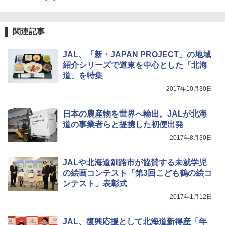
防災用品 長期保存可能 緊急時用 日本国内発
A26 地球の歩き方 チェコ ポーランド スロヴ
送
ァキア 2026～2027 地球の歩き方A ヨーロッ
￥5,999
パ
￥3,680
関連記事
￥2,277
[キャンパーズコレクション 山善] 傘みたいに
広げるだけ パッとサッとテント ブラックコ
JAL、「新・JAPAN PROJECT」の地域
ーティング フルクローズ メッシュ 3-4人用
Across やわらか保冷剤 日本製 固まらない 1
紹介シリーズで道東を中心とした「北海
簡単設置 ポップアップテント エクルベージ
1cm ソフト 2個セット (2個セット)
新しい日本地理 地図・統計・移動から読み
ュ(BC仕様) PATC-150B(EB)
道」を特集
解く (講談社現代新書)
￥680
2017年10月30日
￥9,990
￥1,540
日本の農産物を世界へ輸出。JALが北海
着替えテント トイレテント 透けない【換気
[キャンパーズコレクション 山善] 傘みたいに
道の事業者らと提携した初便出発
通気窓付き】収納袋付き UVカット 防水 防災
広げるだけ パッとサッとテント キューブワ
コンパクト iimono117 (ブルー)
2017年8月30日
イドプラス ブラックコーティング フルクロ
ーズ メッシュ 5人用 簡単設置 ポップアップ
テント PATCW-200B エクルベージュ
￥3,180
JALや北海道釧路市が協賛する未就学児
の絵画コンテスト「第3回こども鶴の絵コ
￥15,990
ンテスト」表彰式
2017年1月12日
JAL、復興応援として北海道新得産「年