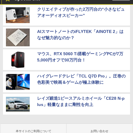
クリエイティブが作った2万円台の“小さなピュ
アオーディオスピーカー”
AIスマートノートのiFLYTEK「AINOTE 2」は
なぜ魅力的なのか？
マウス、RTX 5060 Ti搭載ゲーミングPCが7万
5,000円オフで30万円台！
ハイグレードテレビ「TCL Q7D Pro」。圧巻の
色彩美で映画＆ゲームが極上体験に
レイズ鍛造1ピースアルミホイール「CE28 N-p
lus」軽量なままに剛性を向上
本サイトのご利用について
お問い合わせ