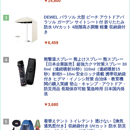
￥14,800
ーチ ピクニック ポップアップテント 携帯 簡
易 トイレテント (ブラック)
山と溪谷 2026年8月号「南アルプス大全」
僕が見た未来【完全版】
DEWEL パラソル 大型 ビーチ アウトドアパ
￥4,980
ラソル ガーデン サイトシート付 折りたたみ
￥1,540
￥0
防水 UVカット 4段階高さ調整 軽量 収納袋付
き
ENDLESS BASE 《めざましテレビで紹介》
テント ワンタッチ RENEW 幅200 2-3人用 43
￥6,459
500002(88859)
Coyote No.89 特集 星野道夫 夢見る旅
A09 地球の歩き方 イタリア 2026～2027 地
球の歩き方A ヨーロッパ
￥5,999
熊撃退スプレー 熊よけスプレー 熊スプレー
￥1,540
【日本企業販売】超強力クマ対策スプレー 30
￥2,479
0ml（連続噴射30秒）110ml（連続噴射15
[キャンパーズコレクション 山善] 傘みたいに
秒）射程5～10m 安全ロック搭載 携帯収納袋
広げるだけ パッとサッとテント ブラックコ
付き ヒグマ・イノシシ対策 自治体・教育機
ーティング フルクローズ メッシュ 3-4人用
関の購入実績 登山・キャンプ・アウトドア・
簡単設置 ポップアップテント エクルベージ
防災用品 長期保存可能 緊急時用 日本国内発
AIRLINE（エアライン）2026年9月号【特
A26 地球の歩き方 チェコ ポーランド スロヴ
ュ(BC仕様) PATC-150B(EB)
送
集】ボーイング110周年を祝して！
ァキア 2026～2027 地球の歩き方A ヨーロッ
パ
￥9,990
￥3,680
￥1,760
￥2,277
[キャンパーズコレクション 山善] 傘みたいに
着替えテント トイレテント 透けない【換気
広げるだけ パッとサッとテント キューブワ
通気窓付き】収納袋付き UVカット 防水 防災