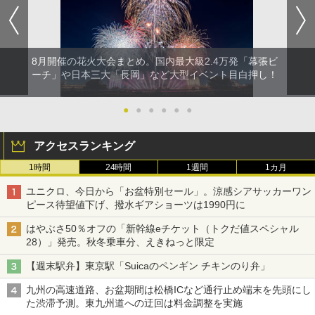
8月開催の花火大会まとめ。国内最大級2.4万発「幕張ビ
ーチ」や日本三大「長岡」など大型イベント目白押し！
●
●
●
●
●
●
アクセスランキング
1時間
24時間
1週間
1カ月
ユニクロ、今日から「お盆特別セール」。涼感シアサッカーワン
ピース待望値下げ、撥水ギアショーツは1990円に
はやぶさ50％オフの「新幹線eチケット（トクだ値スペシャル
28）」発売。秋冬乗車分、えきねっと限定
【週末駅弁】東京駅「Suicaのペンギン チキンのり弁」
九州の高速道路、お盆期間は松橋ICなど通行止め端末を先頭にし
た渋滞予測。東九州道への迂回は料金調整を実施