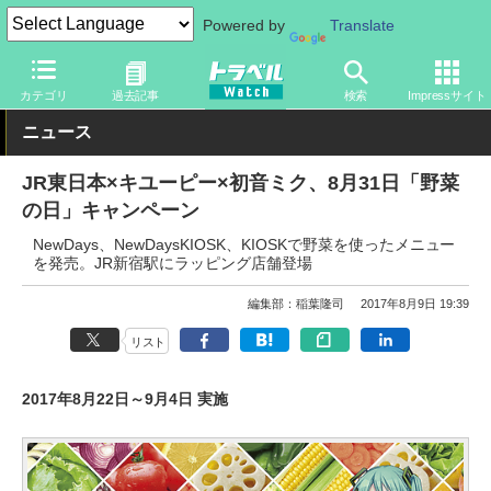
Powered by
Translate
トラベル Watch
企業・政府・官庁
鉄道
JR
カテゴリ
過去記事
検索
Impressサイト
ニュース
JR東日本×キユーピー×初音ミク、8月31日「野菜
の日」キャンペーン
NewDays、NewDaysKIOSK、KIOSKで野菜を使ったメニュー
を発売。JR新宿駅にラッピング店舗登場
編集部：稲葉隆司
2017年8月9日 19:39
リスト
2017年8月22日～9月4日 実施