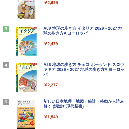
￥2,695
￥713
山と溪谷 2026年8月号「南アルプス大全」
A09 地球の歩き方 イタリア 2026～2027 地
球の歩き方A ヨーロッパ
￥1,540
￥2,479
Coyote No.89 特集 星野道夫 夢見る旅
A26 地球の歩き方 チェコ ポーランド スロヴ
ァキア 2026～2027 地球の歩き方A ヨーロッ
パ
￥1,540
￥2,277
AIRLINE（エアライン）2026年9月号【特
新しい日本地理 地図・統計・移動から読み
集】ボーイング110周年を祝して！
解く (講談社現代新書)
￥1,760
￥1,540