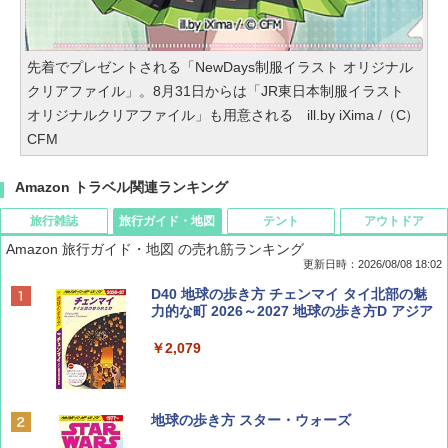
先着でプレゼントされる「NewDays制服イラスト オリジナル
クリアファイル」。8月31日からは「JR東日本制服イラスト
オリジナルクリアファイル」も用意される ill.by iXima /（C）
CFM
Amazon トラベル関連ランキング
旅行雑誌
旅行ガイド・地図
テント
アウトドア
Amazon 旅行ガイド・地図 の売れ筋ランキング
更新日時：2026/08/08 18:02
BE-PAL(ビ-パル) 2026年 9 月号【特別付録:
D40 地球の歩き方 チェンマイ タイ北部の魅
SOTO ミニマル"旅"財布 ランダム2種】
力的な町 2026～2027 地球の歩き方D アジア
￥1,500
￥2,079
ディズニーファン ２０２６年 ９月号 [雑
地球の歩き方 スター・ウォーズ
誌] (ＤＩＳＮＥＹ ＦＡＮ)