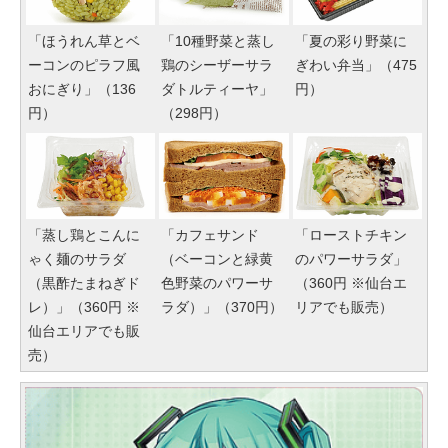
「ほうれん草とベ
「10種野菜と蒸し
「夏の彩り野菜に
ーコンのピラフ風
鶏のシーザーサラ
ぎわい弁当」（475
おにぎり」（136
ダトルティーヤ」
円）
円）
（298円）
「蒸し鶏とこんに
「カフェサンド
「ローストチキン
ゃく麺のサラダ
（ベーコンと緑黄
のパワーサラダ」
（黒酢たまねぎド
色野菜のパワーサ
（360円 ※仙台エ
レ）」（360円 ※
ラダ）」（370円）
リアでも販売）
仙台エリアでも販
売）