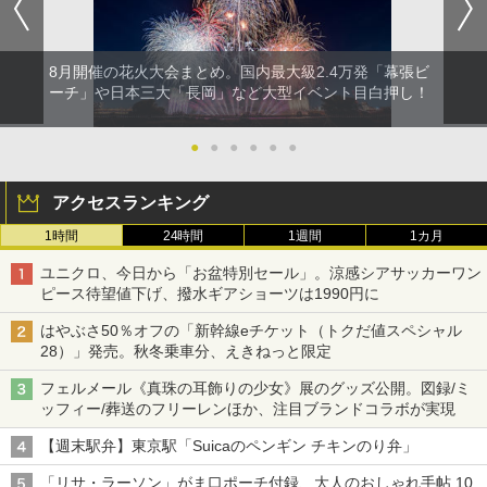
8月開催の花火大会まとめ。国内最大級2.4万発「幕張ビ
ーチ」や日本三大「長岡」など大型イベント目白押し！
●
●
●
●
●
●
アクセスランキング
1時間
24時間
1週間
1カ月
ユニクロ、今日から「お盆特別セール」。涼感シアサッカーワン
ピース待望値下げ、撥水ギアショーツは1990円に
はやぶさ50％オフの「新幹線eチケット（トクだ値スペシャル
28）」発売。秋冬乗車分、えきねっと限定
フェルメール《真珠の耳飾りの少女》展のグッズ公開。図録/ミ
ッフィー/葬送のフリーレンほか、注目ブランドコラボが実現
【週末駅弁】東京駅「Suicaのペンギン チキンのり弁」
「リサ・ラーソン」がま口ポーチ付録、大人のおしゃれ手帖 10