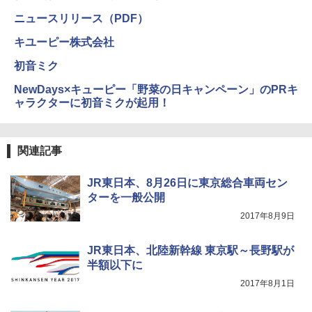
テント ワンタッチ RENEW 幅200 2-3人用 43
BUNDOK(バンドック)ソロ ドーム 1 EX BDK
500002(88859)
-08EX カーキ ソロキャンプ ポリエステル フ
ニュースリリース（PDF）
レーム ドーム型 テント
￥5,999
キユーピー株式会社
￥-
初音ミク
[キャンパーズコレクション 山善] 傘みたいに
NewDays×キューピー「野菜の日キャンペーン」のPRキ
広げるだけ パッとサッとテント ブラックコ
DEWEL パラソル 大型 ビーチ アウトドアパ
ーティング フルクローズ メッシュ 3-4人用
ラソル ガーデン サイトシート付 折りたたみ
ャラクターに初音ミクが起用！
簡単設置 ポップアップテント エクルベージ
防水 UVカット 4段階高さ調整 軽量 収納袋付
ュ(BC仕様) PATC-150B(EB)
き
関連記事
￥9,990
￥6,459
JR東日本、8月26日に東京総合車両セン
[キャンパーズコレクション 山善] 傘みたいに
ポインターライト 強力 小型 緑色/赤色/青紫色
ターを一般公開
広げるだけ パッとサッとテント キューブワ
USB充電式 高精度 超長距離照射 長時間使用
イド ブラックコーティング フルクローズ メ
可能 安全ロック付き 高安全性 金属製耐久 コ
2017年8月9日
ッシュ 4人用 簡単設置 ポップアップテント P
ンパクト多機能設計 持ち運び便利 アウトド
ATCW-150B エクルベージュ
ア/オフィス/教育現場/展示会用 緑
JR東日本、北陸新幹線 東京駅～長野駅が
￥-
￥1,180
半額以下に
2017年8月1日