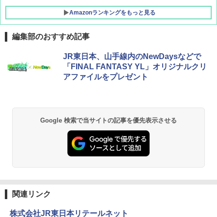
Amazonランキングをもっと見る
編集部のおすすめ記事
[キャンパーズコレクション 山善] ポップアッ
熊撃退スプレー 熊よけスプレー 熊スプレー
JR東日本、山手線内のNewDaysなどで
プテント 傘みたいに広げて畳める パッとサ
【日本企業販売】超強力クマ対策スプレー 30
「FINAL FANTASY YL」オリジナルクリ
ッとサンシェード キューブ フルクローズ メ
0ml（連続噴射30秒）110ml（連続噴射15
アファイルをプレゼント
ッシュ 簡単設置 ワンタッチテント キャンプ
秒）射程5～10m 安全ロック搭載 携帯収納袋
&ハイキング カーキ PATC-150(KH)
付き ヒグマ・イノシシ対策 自治体・教育機
関の購入実績 登山・キャンプ・アウトドア・
防災用品 長期保存可能 緊急時用 日本国内発
￥6,830
送
Google 検索で当サイトの記事を優先表示させる
￥3,680
PYKES PEAK (パイクスピーク) 着替えテン
ト プライバシー テント 【中が透けない】 1
人用 折りたたみ 防災グッズ 災害用トイレ ビ
ーチ ピクニック ポップアップテント 携帯 簡
GRANDOOR ステンレス保冷剤 2個セット 2
易 トイレテント (グレー)
026リニューアル 急速冷凍 空間倍増 衛生的
コンパクト 保冷力長持ち
￥4,980
￥2,980
関連リンク
ENDLESS BASE 《めざましテレビで紹介》
株式会社JR東日本リテールネット