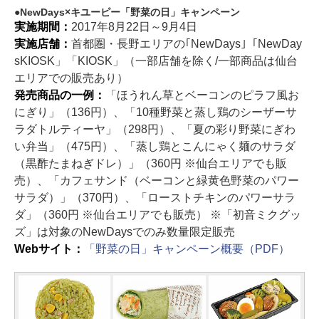
NewDays×キユーピー「野菜の日」キャンペーン
実施期間：
2017年8月22日～9月4日
実施店舗：
首都圏・長野エリアの｢NewDays｣「NewDay
sKIOSK」「KIOSK」（一部店舗を除く/一部商品は仙台
エリアでの販売あり）
発売商品の一例：
「ほうれん草とベーコンのピラフ風お
にぎり」（136円）、「10種野菜と蒸し鶏のシーザーサ
ラダトルティーヤ」（298円）、「夏の彩り野菜にぎわ
い弁当」（475円）、「蒸し鶏とこんにゃく麺のサラダ
（黒酢たまねぎドレ）」（360円 ※仙台エリアでも販
売）、「カフェサンド（ベーコンと緑黄色野菜のパワー
サラダ）」（370円）、「ローストチキンのパワーサラ
ダ」（360円 ※仙台エリアでも販売） ※「初音ミクグッ
ズ」は対象のNewDaysでのみ数量限定販売
Webサイト：
「野菜の日」キャンペーン概要（PDF）