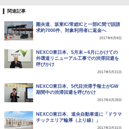
￥1,180
関連記事
[キャンパーズコレクション 山善] 傘みたいに
広げるだけ パッとサッとテント キューブワ
圏央道、坂東IC/常総ICと一部IC間で誤請
イド ブラックコーティング フルクローズ メ
電動エアーポンプ SUP用 20PSI 電動ポンプ
求約7000件、対象利用者に返金へ
ッシュ 4人用 簡単設置 ポップアップテント P
ゴムボート 空気入れ 空気抜き 自動停止 過熱
ATCW-150B エクルベージュ
保護 日光可読lcd 7種類ノズル付き
2017年6月9日
￥-
￥7,884
NEXCO東日本、5月末～6月にかけての
外環道リニューアル工事での渋滞回避を
呼びかけ
2017年5月31日
NEXCO東日本、5代目渋滞予報士がGW
期間中の渋滞回避を呼びかけ
2017年4月28日
NEXCO東日本、道央自動車道に「ドラマ
チックエリア輪厚（上り線）」
2017年3月31日