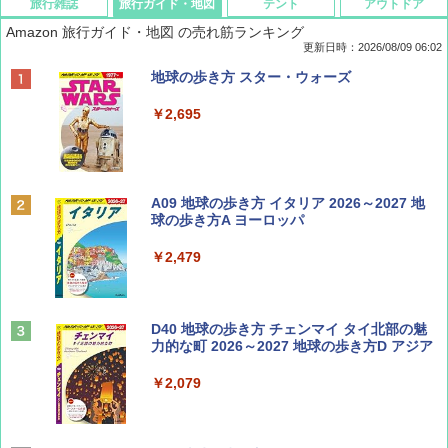
旅行雑誌
旅行ガイド・地図
テント
アウトドア
Amazon 旅行ガイド・地図 の売れ筋ランキング
更新日時：2026/08/09 06:02
BE-PAL(ビ-パル) 2026年 9 月号【特別付録:
地球の歩き方 スター・ウォーズ
SOTO ミニマル"旅"財布 ランダム2種】
￥2,695
￥1,500
ディズニーファン ２０２６年 ９月号 [雑
A09 地球の歩き方 イタリア 2026～2027 地
誌] (ＤＩＳＮＥＹ ＦＡＮ)
球の歩き方A ヨーロッパ
￥713
￥2,479
山と溪谷 2026年8月号「南アルプス大全」
D40 地球の歩き方 チェンマイ タイ北部の魅
力的な町 2026～2027 地球の歩き方D アジア
￥1,540
￥2,079