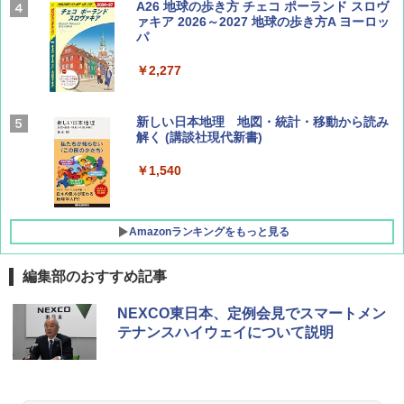
Coyote No.89 特集 星野道夫 夢見る旅
A26 地球の歩き方 チェコ ポーランド スロヴ
ァキア 2026～2027 地球の歩き方A ヨーロッ
パ
￥1,540
￥2,277
AIRLINE（エアライン）2026年9月号【特
新しい日本地理 地図・統計・移動から読み
集】ボーイング110周年を祝して！
解く (講談社現代新書)
￥1,760
￥1,540
Amazonランキングをもっと見る
編集部のおすすめ記事
[キャンパーズコレクション 山善] ポップアッ
DEWEL パラソル 大型 ビーチ アウトドアパ
NEXCO東日本、定例会見でスマートメン
プテント 傘みたいに広げて畳める パッとサ
ラソル ガーデン サイトシート付 折りたたみ
テナンスハイウェイについて説明
ッとサンシェード キューブ フルクローズ メ
防水 UVカット 4段階高さ調整 軽量 収納袋付
ッシュ 簡単設置 ワンタッチテント キャンプ
き
&ハイキング カーキ PATC-150(KH)
￥6,459
￥6,830