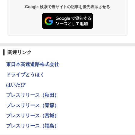
Google 検索で当サイトの記事を優先表示させる
熊撃退スプレー 熊よけスプレー 熊スプレー
PYKES PEAK (パイクスピーク) 着替えテン
【日本企業販売】超強力クマ対策スプレー 30
ト プライバシー テント 【中が透けない】 1
0ml（連続噴射30秒）110ml（連続噴射15
人用 折りたたみ 防災グッズ 災害用トイレ ビ
秒）射程5～10m 安全ロック搭載 携帯収納袋
ーチ ピクニック ポップアップテント 携帯 簡
付き ヒグマ・イノシシ対策 自治体・教育機
易 トイレテント (グレー)
関の購入実績 登山・キャンプ・アウトドア・
防災用品 長期保存可能 緊急時用 日本国内発
送
￥4,980
関連リンク
￥3,680
東日本高速道路株式会社
ENDLESS BASE 《めざましテレビで紹介》
テント ワンタッチ RENEW 幅200 2-3人用 43
ドライブとうほく
500002(88859)
GRANDOOR ステンレス保冷剤 2個セット 2
026リニューアル 急速冷凍 空間倍増 衛生的
はいたび
コンパクト 保冷力長持ち
￥5,999
プレスリリース（秋田）
￥2,980
[キャンパーズコレクション 山善] 傘みたいに
プレスリリース（青森）
広げるだけ パッとサッとテント ブラックコ
ーティング フルクローズ メッシュ 3-4人用
ポインターライト 強力 小型 緑色/赤色/青紫色
プレスリリース（宮城）
簡単設置 ポップアップテント エクルベージ
USB充電式 高精度 超長距離照射 長時間使用
ュ(BC仕様) PATC-150B(EB)
可能 安全ロック付き 高安全性 金属製耐久 コ
プレスリリース（福島）
ンパクト多機能設計 持ち運び便利 アウトド
ア/オフィス/教育現場/展示会用 緑
￥9,990