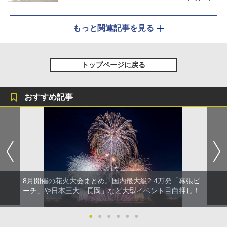
もっと関連記事を見る
トップページに戻る
おすすめ記事
8月開催の花火大会まとめ。国内最大級2.4万発「幕張ビ
ーチ」や日本三大「長岡」など大型イベント目白押し！
●
●
●
●
●
●