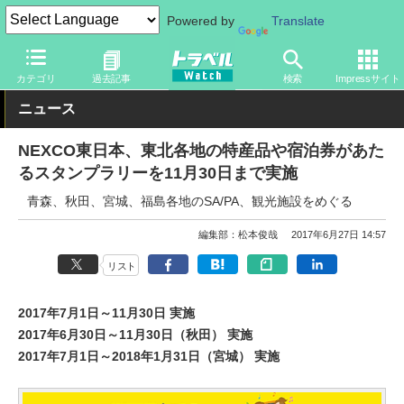
Powered by
Translate
トラベル Watch
地域
国内旅行
東北
カテゴリ
過去記事
検索
Impressサイト
ニュース
NEXCO東日本、東北各地の特産品や宿泊券があた
るスタンプラリーを11月30日まで実施
青森、秋田、宮城、福島各地のSA/PA、観光施設をめぐる
編集部：松本俊哉
2017年6月27日 14:57
リスト
2017年7月1日～11月30日 実施
2017年6月30日～11月30日（秋田） 実施
2017年7月1日～2018年1月31日（宮城） 実施