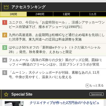
アクセスランキング
1時間
24時間
1週間
1カ月
ユニクロ、今日から「お盆特別セール」。涼感シアサッカーワン
ピース待望値下げ、撥水ギアショーツは1990円に
九州の高速道路、お盆期間は松橋ICなど通行止め端末を先頭にし
た渋滞予測。東九州道への迂回は料金調整を実施
はやぶさ50％オフの「新幹線eチケット（トクだ値スペシャル
28）」発売。秋冬乗車分、えきねっと限定
フェルメール《真珠の耳飾りの少女》展のグッズ公開。図録/ミ
ッフィー/葬送のフリーレンほか、注目ブランドコラボが実現
「ムーミン」大小メッシュポーチが付録、素敵なあの人 11月
号。中身が見やすく、温泉スパにも使える
もっと見る
Special Site
クリエイティブが作った2万円台の“小さなピュ