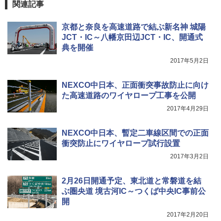
関連記事
0ml（連続噴射30秒）110ml（連続噴射15
￥2,277
秒）射程5～10m 安全ロック搭載 携帯収納袋
[キャンパーズコレクション 山善] 傘みたいに
付き ヒグマ・イノシシ対策 自治体・教育機
広げるだけ パッとサッとテント ブラックコ
京都と奈良を高速道路で結ぶ新名神 城陽
関の購入実績 登山・キャンプ・アウトドア・
ーティング フルクローズ メッシュ 3-4人用
JCT・IC～八幡京田辺JCT・IC、開通式
防災用品 長期保存可能 緊急時用 日本国内発
簡単設置 ポップアップテント エクルベージ
04 地球の歩き方 島旅 利尻 礼文 天売島 焼尻
典を開催
送
ュ(BC仕様) PATC-150B(EB)
島 5訂版
2017年5月2日
￥3,680
￥9,990
￥1,833
NEXCO中日本、正面衝突事故防止に向け
た高速道路のワイヤロープ工事を公開
ポインターライト 強力 小型 緑色/赤色/青紫色
[キャンパーズコレクション 山善] 傘みたいに
USB充電式 高精度 超長距離照射 長時間使用
広げるだけ パッとサッとテント キューブワ
2017年4月29日
可能 安全ロック付き 高安全性 金属製耐久 コ
イド ブラックコーティング フルクローズ メ
ンパクト多機能設計 持ち運び便利 アウトド
ッシュ 4人用 簡単設置 ポップアップテント P
ア/オフィス/教育現場/展示会用 緑
ATCW-150B エクルベージュ
NEXCO中日本、暫定二車線区間での正面
衝突防止にワイヤロープ試行設置
￥1,180
￥-
2017年3月2日
2月26日開通予定、東北道と常磐道を結
ぶ圏央道 境古河IC～つくば中央IC事前公
開
2017年2月20日