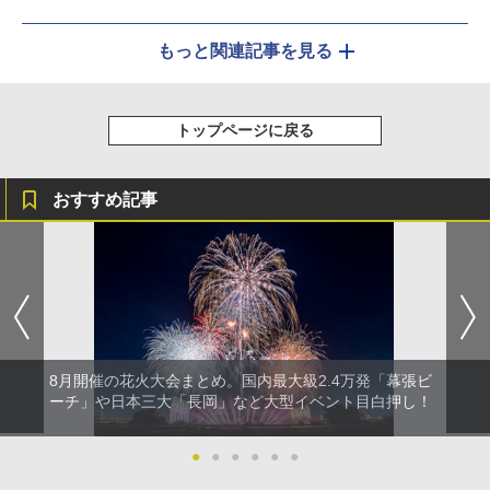
もっと関連記事を見る
トップページに戻る
おすすめ記事
8月開催の花火大会まとめ。国内最大級2.4万発「幕張ビ
ーチ」や日本三大「長岡」など大型イベント目白押し！
●
●
●
●
●
●