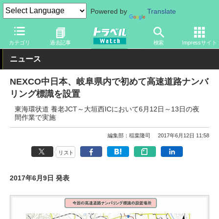
Powered by
Translate
トラベル Watch
地域
国内旅行
中部
カテゴリ
過去記事
検索
Impressサイト
ニュース
NEXCO中日本、岐阜県内で初めて高速道路ナンバ
リング標識を設置
東海環状道 養老JCT～大垣西ICにおいて6月12日～13日の夜
間作業で実施
編集部：稲葉隆司
2017年6月12日 11:58
リスト
2017年6月9日 発表