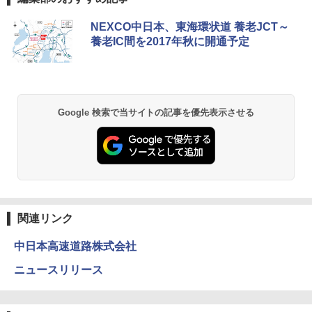
地球の歩き方 スター・ウォーズ
[キャンパーズコレクション 山善] ポップアッ
DEWEL パラソル 大型 ビーチ アウトドアパ
NEXCO中日本、東海環状道 養老JCT～
プテント 傘みたいに広げて畳める パッとサ
ラソル ガーデン サイトシート付 折りたたみ
養老IC間を2017年秋に開通予定
ッとサンシェード キューブ フルクローズ メ
防水 UVカット 4段階高さ調整 軽量 収納袋付
￥2,695
ッシュ 簡単設置 ワンタッチテント キャンプ
き
&ハイキング カーキ PATC-150(KH)
￥6,459
￥6,841
D40 地球の歩き方 チェンマイ タイ北部の魅
Google 検索で当サイトの記事を優先表示させる
力的な町 2026～2027 地球の歩き方D アジア
GRANDOOR ステンレス保冷剤 2個セット 2
ENDLESS BASE 《めざましテレビで紹介》
026リニューアル 急速冷凍 空間倍増 衛生的
テント ワンタッチ RENEW 幅200 2-3人用 43
コンパクト 保冷力長持ち
￥2,079
500002(88859)
￥2,980
￥5,999
A09 地球の歩き方 イタリア 2026～2027 地
球の歩き方A ヨーロッパ
Across やわらか保冷剤 日本製 固まらない 1
関連リンク
PYKES PEAK (パイクスピーク) 着替えテン
1cm ソフト 2個セット (2個セット)
￥2,479
ト プライバシー テント 【中が透けない】 1
中日本高速道路株式会社
人用 折りたたみ 防災グッズ 災害用トイレ ビ
￥680
ーチ ピクニック ポップアップテント 携帯 簡
ニュースリリース
易 トイレテント (オリーブ)
A26 地球の歩き方 チェコ ポーランド スロヴ
ァキア 2026～2027 地球の歩き方A ヨーロッ
￥4,836
熊撃退スプレー 熊よけスプレー 熊スプレー
パ
【日本企業販売】超強力クマ対策スプレー 30