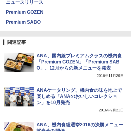
ニュースリリース
防災用品 長期保存可能 緊急時用 日本国内発
送
Premium GOZEN
￥3,680
Premium SABO
BUNDOK(バンドック)ソロ ドーム 1 EX BDK
関連記事
-08EX カーキ ソロキャンプ ポリエステル フ
レーム ドーム型 テント
ANA、国内線プレミアムクラスの機内食
￥14,800
「Premium GOZEN」「Premium SAB
O」、12月からの新メニューを発表
着替えテント トイレテント 透けない【換気
2016年11月29日
通気窓付き】収納袋付き UVカット 防水 防災
コンパクト iimono117 (ブルー)
ANAケータリング、機内食の味を地上で
￥3,080
楽しめる「ANAのおいしいコレクショ
ン」を10月発売
2016年9月21日
ANA、機内食総選挙2016の決勝メニュー
試食会を開催