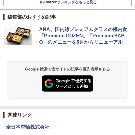
Amazonランキングをもっと見る
編集部のおすすめ記事
DEWEL パラソル 大型 ビーチ アウトドアパ
ANA、国内線プレミアムクラスの機内食
ラソル ガーデン サイトシート付 折りたたみ
「Premium GOZEN」「Premium SAB
防水 UVカット 4段階高さ調整 軽量 収納袋付
O」のメニューを6月からリニューアル
き
￥6,459
Google 検索で当サイトの記事を優先表示させる
GRANDOOR ステンレス保冷剤 2個セット 2
026リニューアル 急速冷凍 空間倍増 衛生的
コンパクト 保冷力長持ち
￥2,980
熊撃退スプレー 熊よけスプレー 熊スプレー
【日本企業販売】超強力クマ対策スプレー 30
関連リンク
0ml（連続噴射30秒）110ml（連続噴射15
秒）射程5～10m 安全ロック搭載 携帯収納袋
全日本空輸株式会社
付き ヒグマ・イノシシ対策 自治体・教育機
関の購入実績 登山・キャンプ・アウトドア・