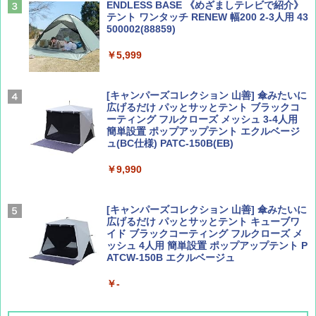
ENDLESS BASE 《めざましテレビで紹介》
テント ワンタッチ RENEW 幅200 2-3人用 43
500002(88859)
Coyote No.89 特集 星野道夫 夢見る旅
地球の歩き方 スター・ウォーズ
￥5,999
￥1,540
￥2,695
[キャンパーズコレクション 山善] 傘みたいに
広げるだけ パッとサッとテント ブラックコ
ーティング フルクローズ メッシュ 3-4人用
簡単設置 ポップアップテント エクルベージ
AIRLINE（エアライン）2026年9月号【特
A26 地球の歩き方 チェコ ポーランド スロヴ
ュ(BC仕様) PATC-150B(EB)
集】ボーイング110周年を祝して！
ァキア 2026～2027 地球の歩き方A ヨーロッ
パ
￥9,990
￥1,760
￥2,277
[キャンパーズコレクション 山善] 傘みたいに
広げるだけ パッとサッとテント キューブワ
イド ブラックコーティング フルクローズ メ
ッシュ 4人用 簡単設置 ポップアップテント P
ATCW-150B エクルベージュ
￥-