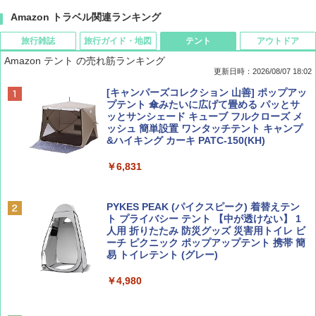
Amazon トラベル関連ランキング
旅行雑誌
旅行ガイド・地図
テント
アウトドア
Amazon テント の売れ筋ランキング
更新日時：2026/08/07 18:02
ディズニーファン ２０２６年 ９月号 [雑
僕が見た未来【完全版】
[キャンパーズコレクション 山善] ポップアッ
誌] (ＤＩＳＮＥＹ ＦＡＮ)
プテント 傘みたいに広げて畳める パッとサ
ッとサンシェード キューブ フルクローズ メ
￥0
ッシュ 簡単設置 ワンタッチテント キャンプ
￥713
&ハイキング カーキ PATC-150(KH)
￥6,831
BE-PAL(ビ-パル) 2026年 9 月号【特別付録:
D40 地球の歩き方 チェンマイ タイ北部の魅
SOTO ミニマル"旅"財布 ランダム2種】
力的な町 2026～2027 地球の歩き方D アジア
PYKES PEAK (パイクスピーク) 着替えテン
ト プライバシー テント 【中が透けない】 1
￥1,500
￥2,079
人用 折りたたみ 防災グッズ 災害用トイレ ビ
ーチ ピクニック ポップアップテント 携帯 簡
易 トイレテント (グレー)
山と溪谷 2026年8月号「南アルプス大全」
A09 地球の歩き方 イタリア 2026～2027 地
￥4,980
球の歩き方A ヨーロッパ
￥1,540
￥2,479