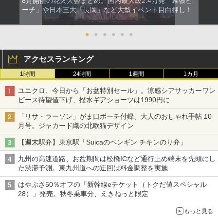
8月開催の花火大会まとめ。国内最大級2.4万発「幕張ビ
ーチ」や日本三大「長岡」など大型イベント目白押し！
●
●
●
●
●
●
アクセスランキング
1時間
24時間
1週間
1カ月
ユニクロ、今日から「お盆特別セール」。涼感シアサッカーワン
ピース待望値下げ、撥水ギアショーツは1990円に
「リサ・ラーソン」がま口ポーチ付録、大人のおしゃれ手帖 10
月号。ジャカード織の北欧猫デザイン
【週末駅弁】東京駅「Suicaのペンギン チキンのり弁」
九州の高速道路、お盆期間は松橋ICなど通行止め端末を先頭にし
た渋滞予測。東九州道への迂回は料金調整を実施
はやぶさ50％オフの「新幹線eチケット（トクだ値スペシャル
28）」発売。秋冬乗車分、えきねっと限定
もっと見る