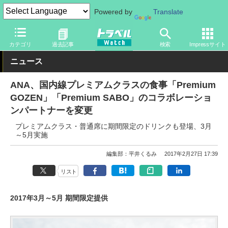
Powered by
Translate
トラベル Watch
地域
国内旅行
カテゴリ
過去記事
検索
Impressサイト
ニュース
ANA、国内線プレミアムクラスの食事「Premium
GOZEN」「Premium SABO」のコラボレーショ
ンパートナーを変更
プレミアムクラス・普通席に期間限定のドリンクも登場、3月
～5月実施
編集部：平井くるみ
2017年2月27日 17:39
リスト
2017年3月～5月 期間限定提供