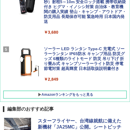
ーティング フルクローズ メッシュ 3-4人用
秒）射程5～10m 安全ロック搭載 携帯収納袋
簡単設置 ポップアップテント エクルベージ
付き ヒグマ・イノシシ対策 自治体・教育機
BE-PAL(ビ-パル) 2026年 9 月号【特別付録:
新しい日本地理 地図・統計・移動から読み
ュ(BC仕様) PATC-150B(EB)
関の購入実績 登山・キャンプ・アウトドア・
SOTO ミニマル"旅"財布 ランダム2種】
解く (講談社現代新書)
防災用品 長期保存可能 緊急時用 日本国内発
送
￥8,991
￥1,500
￥1,540
￥3,680
Coleman(コールマン) ツーリングドーム/LD
X 2人用 3人用 キャンプ アウトドア フェス
収納 コンパクト 簡単設営 カンガルーテント
ソーラー LED ランタン Type-C 充電式 ソー
ソロキャンプ ソロテント
ラーランタン IP65防水 キャンプ用品 防災グ
ッズ 6種類のライトモード 防災 吊り下げ 折
り畳み式 キャンプソーラーライト防災 停電
￥20,718
節電対策 超高輝度 日本語取扱説明書付き
￥2,849
Amazonランキングをもっと見る
編集部のおすすめ記事
スターフライヤー、台湾線就航に備えた
新機材「JA25MC」公開。シートピッチ