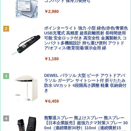
ッとサンシェード キューブ フルクローズ メ
コンパクト 保冷力長持ち
ッシュ 簡単設置 ワンタッチテント キャンプ
￥713
￥2,079
&ハイキング カーキ PATC-150(KH)
￥2,980
￥6,832
Coyote No.89 特集 星野道夫 夢見る旅
A09 地球の歩き方 イタリア 2026～2027 地
ポインターライト 強力 小型 緑色/赤色/青紫色
球の歩き方A ヨーロッパ
USB充電式 高精度 超長距離照射 長時間使用
PYKES PEAK (パイクスピーク) 着替えテン
可能 安全ロック付き 高安全性 金属製耐久 コ
￥1,540
ト プライバシー テント 【中が透けない】 1
ンパクト多機能設計 持ち運び便利 アウトド
￥2,479
人用 折りたたみ 防災グッズ 災害用トイレ ビ
ア/オフィス/教育現場/展示会用 緑
ーチ ピクニック ポップアップテント 携帯 簡
易 トイレテント (オリーブ)
￥1,180
山と溪谷 2026年8月号「南アルプス大全」
A26 地球の歩き方 チェコ ポーランド スロヴ
￥-
ァキア 2026～2027 地球の歩き方A ヨーロッ
パ
￥1,540
DEWEL パラソル 大型 ビーチ アウトドアパ
ラソル ガーデン サイトシート付 折りたたみ
￥2,277
ENDLESS BASE 《めざましテレビで紹介》
防水 UVカット 4段階高さ調整 軽量 収納袋付
テント ワンタッチ RENEW 幅200 2-3人用 43
き
500002(89232)
AIRLINE（エアライン）2026年9月号【特
￥6,459
地球の歩き方 スター・ウォーズ
集】ボーイング110周年を祝して！
￥5,499
￥2,695
￥1,760
熊撃退スプレー 熊よけスプレー 熊スプレー
[キャンパーズコレクション 山善] 傘みたいに
【日本企業販売】超強力クマ対策スプレー 30
広げるだけ パッとサッとテント ブラックコ
0ml（連続噴射30秒）110ml（連続噴射15