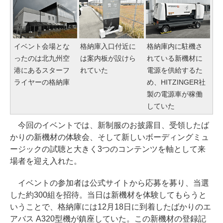
イベント会場とな
格納庫入口付近に
格納庫内に駐機さ
ったのは北九州空
は案内板が設けら
れている新機材に
港にあるスターフ
れていた
電源を供給するた
ライヤーの格納庫
め、HITZINGER社
製の電源車が稼働
していた
今回のイベントでは、新制服のお披露目、受領したば
かりの新機材の体験会、そして新しいボーディングミュ
ージックの試聴と大きく3つのコンテンツを軸として来
場者を迎え入れた。
イベントの参加者は公式サイトから応募を募り、当選
した約300組を招待。当日は新機材を体験してもらうと
いうことで、格納庫には12月18日に到着したばかりのエ
アバス A320型機が鎮座していた。この新機材の登録記