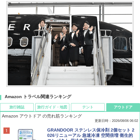
Amazon トラベル関連ランキング
旅行雑誌
旅行ガイド・地図
テント
アウトドア
Amazon アウトドア の売れ筋ランキング
更新日時：2026/08/06 06:02
ディズニーファン ２０２６年 ９月号 [雑
D40 地球の歩き方 チェンマイ タイ北部の魅
[キャンパーズコレクション 山善] ポップアッ
GRANDOOR ステンレス保冷剤 2個セット 2
誌] (ＤＩＳＮＥＹ ＦＡＮ)
力的な町 2026～2027 地球の歩き方D アジア
プテント 傘みたいに広げて畳める パッとサ
026リニューアル 急速冷凍 空間倍増 衛生的