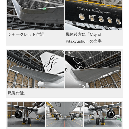
シャークレット付近
機体後方に「City of
Kitakyushu」の文字
尾翼付近。