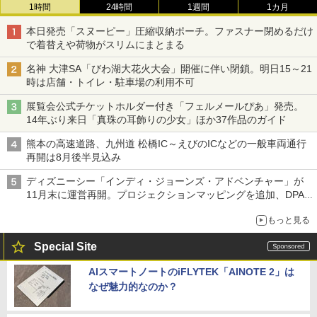
1時間
24時間
1週間
1カ月
本日発売「スヌーピー」圧縮収納ポーチ。ファスナー閉めるだけ
で着替えや荷物がスリムにまとまる
名神 大津SA「びわ湖大花火大会」開催に伴い閉鎖。明日15～21
時は店舗・トイレ・駐車場の利用不可
展覧会公式チケットホルダー付き「フェルメールぴあ」発売。
14年ぶり来日「真珠の耳飾りの少女」ほか37作品のガイド
熊本の高速道路、九州道 松橋IC～えびのICなどの一般車両通行
再開は8月後半見込み
ディズニーシー「インディ・ジョーンズ・アドベンチャー」が
11月末に運営再開。プロジェクションマッピングを追加、DPA
は1500円
もっと見る
Special Site
AIスマートノートのiFLYTEK「AINOTE 2」は
なぜ魅力的なのか？