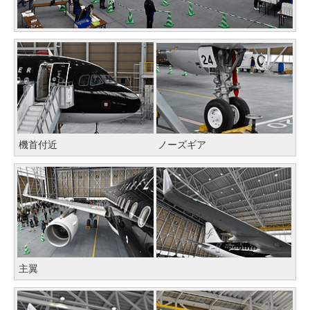
機首付近
ノーズギア
主翼