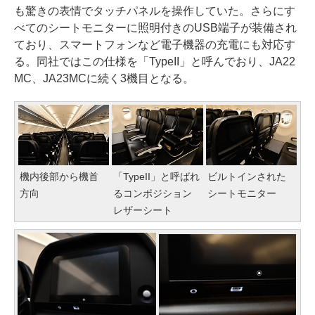
も驚きの表情でタッチパネルを操作していた。さらにす
べてのシートモニターに照明付きのUSB端子が装備され
ており、スマートフォンなど電子機器の充電にも対応す
る。同社ではこの仕様を「TypeII」と呼んでおり、JA22
MC、JA23MCに続く3機目となる。
機内後部から機首
「TypeII」と呼ばれ
ビルトインされた
方向
るコンポジション
シートモニター
レザーシート