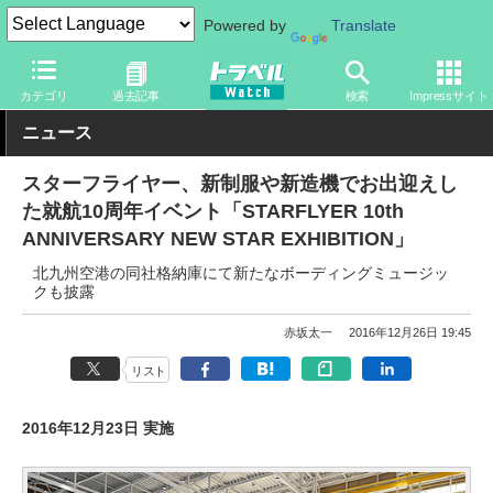
Powered by
Translate
トラベル Watch
企業・政府・官庁
国内エアライン
スターフラ
カテゴリ
過去記事
検索
Impressサイト
ニュース
スターフライヤー、新制服や新造機でお出迎えし
た就航10周年イベント「STARFLYER 10th
ANNIVERSARY NEW STAR EXHIBITION」
北九州空港の同社格納庫にて新たなボーディングミュージッ
クも披露
赤坂太一
2016年12月26日 19:45
リスト
2016年12月23日 実施