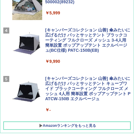
500002(89232)
Coyote No.89 特集 星野道夫 夢見る旅
A26 地球の歩き方 チェコ ポーランド スロヴ
ァキア 2026～2027 地球の歩き方A ヨーロッ
￥5,999
パ
￥1,540
￥2,277
[キャンパーズコレクション 山善] 傘みたいに
広げるだけ パッとサッとテント ブラックコ
ーティング フルクローズ メッシュ 3-4人用
簡単設置 ポップアップテント エクルベージ
AIRLINE（エアライン）2026年9月号【特
新しい日本地理 地図・統計・移動から読み
ュ(BC仕様) PATC-150B(EB)
集】ボーイング110周年を祝して！
解く (講談社現代新書)
￥9,990
￥1,760
￥1,540
[キャンパーズコレクション 山善] 傘みたいに
広げるだけ パッとサッとテント キューブワ
イド ブラックコーティング フルクローズ メ
ッシュ 4人用 簡単設置 ポップアップテント P
ATCW-150B エクルベージュ
￥-
Amazonランキングをもっと見る