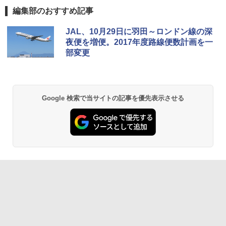
編集部のおすすめ記事
GRANDOOR ステンレス保冷剤 2個セット 2
JAL、10月29日に羽田～ロンドン線の深
026リニューアル 急速冷凍 空間倍増 衛生的
夜便を増便。2017年度路線便数計画を一
コンパクト 保冷力長持ち
部変更
￥2,980
DEWEL パラソル 大型 ビーチ アウトドアパ
Google 検索で当サイトの記事を優先表示させる
ラソル ガーデン サイトシート付 折りたたみ
防水 UVカット 4段階高さ調整 軽量 収納袋付
き
￥6,459
熊撃退スプレー 熊よけスプレー 熊スプレー
【日本企業販売】超強力クマ対策スプレー 30
0ml（連続噴射30秒）110ml（連続噴射15
秒）射程5～10m 安全ロック搭載 携帯収納袋
付き ヒグマ・イノシシ対策 自治体・教育機
関の購入実績 登山・キャンプ・アウトドア・
防災用品 長期保存可能 緊急時用 日本国内発
送