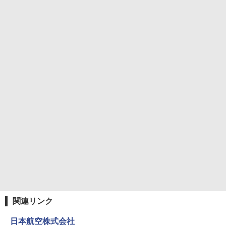
￥3,680
ポインターライト 強力 小型 緑色/赤色/青紫色
USB充電式 高精度 超長距離照射 長時間使用
可能 安全ロック付き 高安全性 金属製耐久 コ
ンパクト多機能設計 持ち運び便利 アウトド
ア/オフィス/教育現場/展示会用 緑
￥1,180
HYREKK 八角形タープ 防水タープ 3×4.5m
ブラックラバーコーティング UPF50+ UVカ
ット 5000mm耐水圧 210D生地 遮光
￥6,579
関連リンク
日本航空株式会社