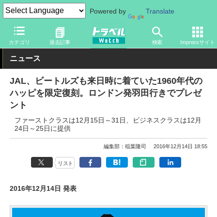
Powered by
Translate
トラベル Watch
地域
海外旅行
ヨーロッパ
カテゴリ
過去記事
検索
Impressサイト
ニュース
JAL、ビートルズも来日時に着ていた1960年代の
ハッピを限定復刻。ロンドン発羽田行きでプレゼ
ント
ファーストクラスは12月15日～31日、ビジネスクラスは12月
24日～25日に提供
編集部：稲葉隆司
2016年12月14日 18:55
リスト
2016年12月14日 発表