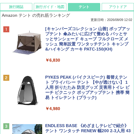
旅行雑誌
旅行ガイド・地図
テント
アウトドア
Amazon テント の売れ筋ランキング
更新日時：2026/08/09 12:02
BE-PAL(ビ-パル) 2026年 9 月号【特別付録:
地球の歩き方 スター・ウォーズ
[キャンパーズコレクション 山善] ポップアッ
SOTO ミニマル"旅"財布 ランダム2種】
プテント 傘みたいに広げて畳める パッとサ
ッとサンシェード キューブ フルクローズ メ
￥2,695
ッシュ 簡単設置 ワンタッチテント キャンプ
￥1,500
&ハイキング カーキ PATC-150(KH)
￥6,830
ディズニーファン ２０２６年 ９月号 [雑
D40 地球の歩き方 チェンマイ タイ北部の魅
誌] (ＤＩＳＮＥＹ ＦＡＮ)
力的な町 2026～2027 地球の歩き方D アジア
PYKES PEAK (パイクスピーク) 着替えテン
ト プライバシー テント 【中が透けない】 1
￥713
￥2,079
人用 折りたたみ 防災グッズ 災害用トイレ ビ
ーチ ピクニック ポップアップテント 携帯 簡
易 トイレテント (ブラック)
山と溪谷 2026年8月号「南アルプス大全」
A09 地球の歩き方 イタリア 2026～2027 地
￥4,980
球の歩き方A ヨーロッパ
￥1,540
￥2,479
ENDLESS BASE 《めざましテレビで紹介》
テント ワンタッチ RENEW 幅200 2-3人用 43