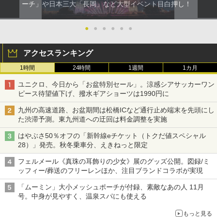
ーチ」や日本三大「長岡」など大型イベント目白押し！
●
●
●
●
●
●
アクセスランキング
1時間
24時間
1週間
1カ月
ユニクロ、今日から「お盆特別セール」。涼感シアサッカーワン
ピース待望値下げ、撥水ギアショーツは1990円に
九州の高速道路、お盆期間は松橋ICなど通行止め端末を先頭にし
た渋滞予測。東九州道への迂回は料金調整を実施
はやぶさ50％オフの「新幹線eチケット（トクだ値スペシャル
28）」発売。秋冬乗車分、えきねっと限定
フェルメール《真珠の耳飾りの少女》展のグッズ公開。図録/ミ
ッフィー/葬送のフリーレンほか、注目ブランドコラボが実現
「ムーミン」大小メッシュポーチが付録、素敵なあの人 11月
号。中身が見やすく、温泉スパにも使える
もっと見る