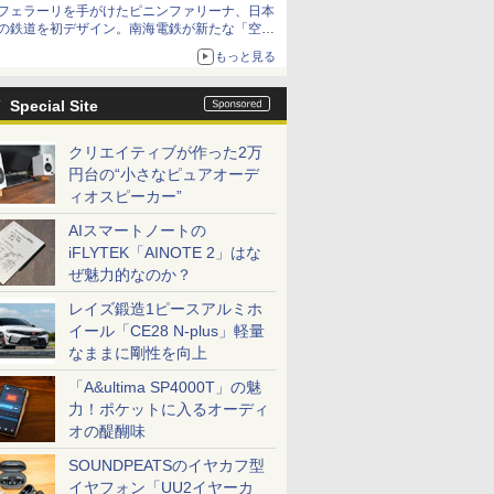
フェラーリを手がけたピニンファリーナ、日本
の鉄道を初デザイン。南海電鉄が新たな「空港
特急」をなにわ筋線へ導入
もっと見る
Special Site
クリエイティブが作った2万
円台の“小さなピュアオーデ
ィオスピーカー”
AIスマートノートの
iFLYTEK「AINOTE 2」はな
ぜ魅力的なのか？
レイズ鍛造1ピースアルミホ
イール「CE28 N-plus」軽量
なままに剛性を向上
「A&ultima SP4000T」の魅
力！ポケットに入るオーディ
オの醍醐味
SOUNDPEATSのイヤカフ型
イヤフォン「UU2イヤーカ