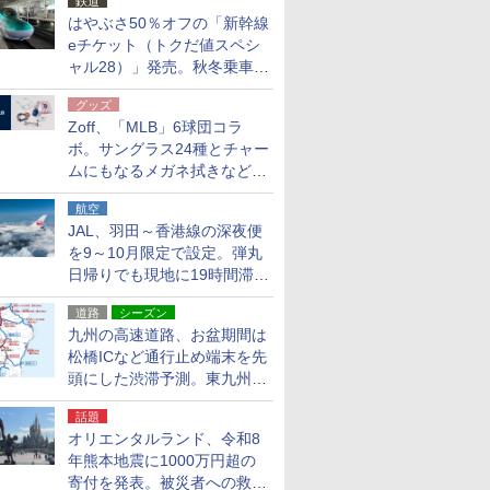
鉄道
はやぶさ50％オフの「新幹線
eチケット（トクだ値スペシ
ャル28）」発売。秋冬乗車
分、えきねっと限定
グッズ
Zoff、「MLB」6球団コラ
ボ。サングラス24種とチャー
ムにもなるメガネ拭きなど雑
貨24種
航空
JAL、羽田～香港線の深夜便
を9～10月限定で設定。弾丸
日帰りでも現地に19時間滞在
できる
道路
シーズン
九州の高速道路、お盆期間は
松橋ICなど通行止め端末を先
頭にした渋滞予測。東九州道
への迂回は料金調整を実施
話題
オリエンタルランド、令和8
年熊本地震に1000万円超の
寄付を発表。被災者への救援