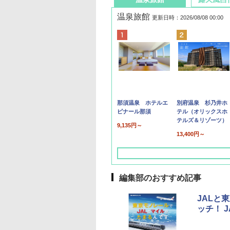
温泉旅館
更新日時：2026/08/08 00:00
那須温泉 ホテルエ
別府温泉 杉乃井ホ
ピナール那須
テル（オリックスホ
テルズ＆リゾーツ）
9,135円～
13,400円～
編集部のおすすめ記事
JALと
ッチ！ 