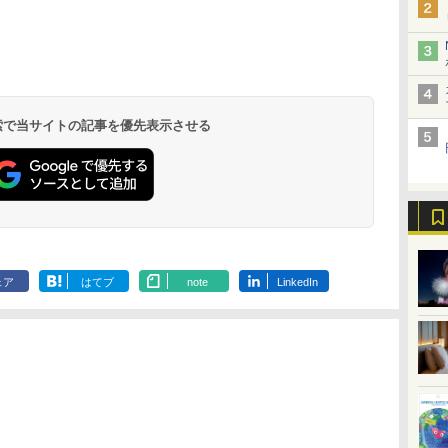
北陸 福井 あわら
品川プリンスホテ
舞浜ビューホテル
箱根湯本温泉 ホテ
ホテルトラスティ東
オリエンタルホテル
下呂温泉 水明館
住友不動産ホテル ヴ
東京ベイ舞浜ホテル
温泉 清風荘（北陸
ル イーストタワー
ｂｙ ＨＵＬＩＣ
ル おかだ
京ベイサイド
東京ベイ
ィラフォンテーヌグラ
ファーストリゾート
8,250円～
最大級の庭園露天風
（旧：東京ベイ舞浜
ンド東京有明
9,958円～
11,200円～
5,450円～
5,200円～
4,290円～
呂の宿 清風荘）
ホテル）
19,541円～
5,758円～
6,070円～
 検索で当サイトの記事を優先表示させる
ェア
はてブ
note
LinkedIn