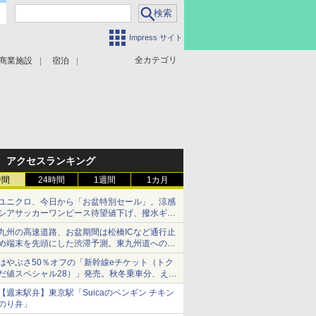
Impress サイト
全カテゴリ
商業施設
宿泊
アクセスランキング
時間
24時間
1週間
1カ月
ユニクロ、今日から「お盆特別セール」。涼感
シアサッカーワンピース待望値下げ、撥水ギア
ショーツは1990円に
九州の高速道路、お盆期間は松橋ICなど通行止
め端末を先頭にした渋滞予測。東九州道への迂
回は料金調整を実施
はやぶさ50％オフの「新幹線eチケット（トク
だ値スペシャル28）」発売。秋冬乗車分、えき
ねっと限定
【週末駅弁】東京駅「Suicaのペンギン チキン
のり弁」