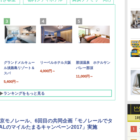
グランドメルキュー
リーベルホテル大阪
那須温泉 ホテルサン
ル淡路島リゾート＆
バレー那須
4,000円～
スパ
11,000円～
5,400円～
ランキングをもっと見る
1
東京モノレール、6回目の共同企画「モノレールでタ
JALのマイルたまるキャンペーン2017」実施