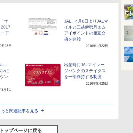
の「サ
JAL、4月6日よりJALマ
017
イルと三越伊勢丹エム
ューア
アイポイントの相互交
換を開始
年9月23日
2016年1月22日
サル・
出産時にJALマイレー
パンに
ジバンクのステイタス
ラウン
を一部維持する制度
2016年5月25日
6年2月1日
もっと関連記事を見る
トップページに戻る