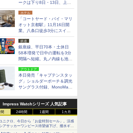
ークは下り8日・13日、上り
14日・15日
ホテル
「コートヤード・バイ・マリ
オット京都駅」11月16日開
業。八条口徒歩3分にスイー
ト含む全270室、ダイニング
鉄道
も併設
銀座線、平日70本・土休日
58本増発で日中の運転を3分
間隔へ短縮。丸ノ内線も池袋
～中野坂上を4分間隔に
アウトドア
本日発売「キャプテンスタッ
グ」ショルダーポーチ＆調光
サングラス付録、MonoMax
9月号増刊
Impress Watchシリーズ 人気記事
時間
24時間
1週間
1カ月
ユニクロ、今日から「お盆特別セール」。涼感
シアサッカーワンピース待望値下げ、撥水ギア
ショーツは1990円に