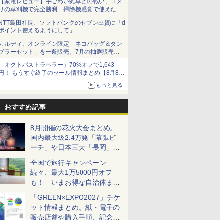
【家電レビュー】手ごわい雑草との戦い、コメ
リの草刈機で完全勝利 掃除機感覚で使えた
NTT島田社長、ソフトバンクのセブン出資に「d
ポイント使えるようにして」
カルディ、オンライン限定「ネコバッグ＆タン
ブラーセット」を一般販売。7月の抽選販売の
当選無効分
「オクトパストラベラー」70%オフで1,643
円！ もうすぐ終了のセール情報まとめ【8月8日
更新】
もっと見る
ニンテンドーeショップでは「大神 絶景版」が
67%オフで990円
おすすめ記事
8月開催の花火大会まとめ。
国内最大級2.4万発「幕張ビ
ーチ」や日本三大「長岡」な
ど大型イベント目白押し！
全国で旅行キャンペーン
続々、最大1万5000円オフ
も！ いまお得な自治体まと
め
「GREEN×EXPO2027」チケ
ット情報まとめ。紙・電子の
販売店舗や購入手順、記念チ