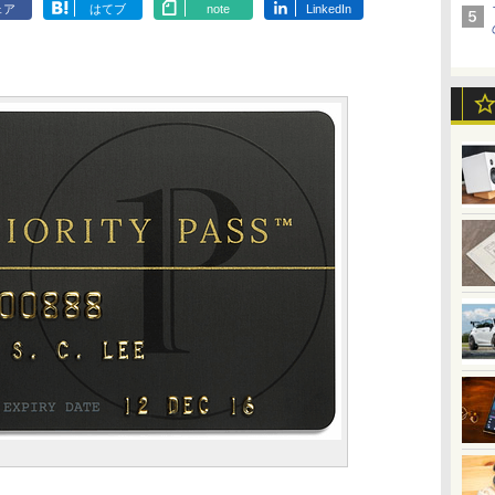
ェア
はてブ
note
LinkedIn