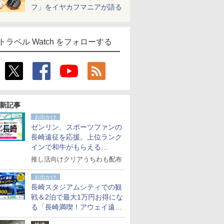
フ」をイヤカフマニアが語る
トラベル Watch をフォローする
新記事
お出かけ
ゼンリン、スポーツファンの
長崎遠征を応援。上位ランク
インで和牛がもらえる
「GO！GO！長崎スタンプラ
推し活向けクリアうちわも配布
リー」
お出かけ
長崎スタジアムシティでの観
戦＆2泊で最大1万円お得にな
る「長崎満喫！アウェイ遠征
応援キャンペーン」