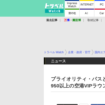
過去記事
万
博
・
園芸博
取材記事
トラベル Watch
企業・政府・官庁
国内エ
ニュース
プライオリティ・パスと
950以上の空港VIPラ