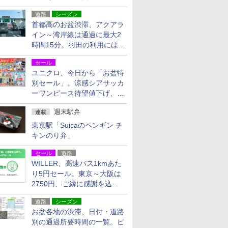
活動・復旧支援
道路
シーズン
首都高のお盆渋滞、アクアラ
イン～湾岸線は通過に最大2
時間15分。羽田の利用には
「空港西出口」の利用検討を
セール
ユニクロ、今日から「お盆特
別セール」。涼感シアサッカ
ーワンピース待望値下げ、撥
水ギアショーツは1990円に
週末駅弁
連載
東京駅「Suicaのペンギン チ
キンのり弁」
セール
道路
WILLER、高速バス1kmあた
り5円セール。東京～大阪は
2750円、ご縁に感謝を込め
た20周年記念キャンペーン
道路
シーズン
お盆各地の渋滞、日付・道路
別の通過所要時間の一覧。ピ