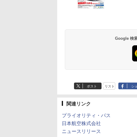
草津温泉 ホテル櫻
品川プリンスホテル
グランドニッコー東
海のサウナ＆スパ
東京ドームホテル
シェラトン・グラン
井
京ベイ 舞浜
オールインクルーシ
デ・トーキョーベ
7,037円～
7,980円～
ブ 島原温泉ホテル
イ・ホテル
14,300円～
6,800円～
南風楼
10,450円～
7,950円～
Google
ポスト
リスト
シ
関連リンク
プライオリティ・パス
日本航空株式会社
ニュースリリース