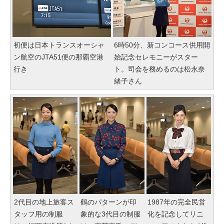
初便は日本トランスオーシャ
6時50分、新コンコース供用開
ン航空のJTA51便の那覇空港
始記念セレモニーがスター
行き
ト。司会を務めるのは松永奈
緒子さん
2代目の地上旅客ス
鶴のパターンが印
1987年の完全民営
タッフ用の制服
象的な3代目の制服
化を記念してリニ