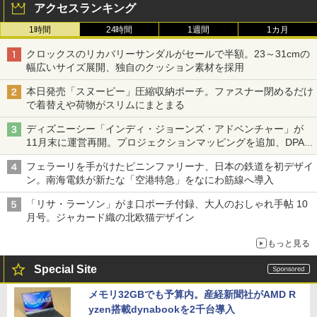
アクセスランキング
1時間
24時間
1週間
1カ月
クロックスのリカバリーサンダルがセールで半額。23～31cmの
幅広いサイズ展開、独自のクッション素材を採用
本日発売「スヌーピー」圧縮収納ポーチ。ファスナー閉めるだけ
で着替えや荷物がスリムにまとまる
ディズニーシー「インディ・ジョーンズ・アドベンチャー」が
11月末に運営再開。プロジェクションマッピングを追加、DPA
は1500円
フェラーリを手がけたピニンファリーナ、日本の鉄道を初デザイ
ン。南海電鉄が新たな「空港特急」をなにわ筋線へ導入
「リサ・ラーソン」がま口ポーチ付録、大人のおしゃれ手帖 10
月号。ジャカード織の北欧猫デザイン
もっと見る
Special Site
メモリ32GBでも予算内。産経新聞社がAMD R
yzen搭載dynabookを2千台導入