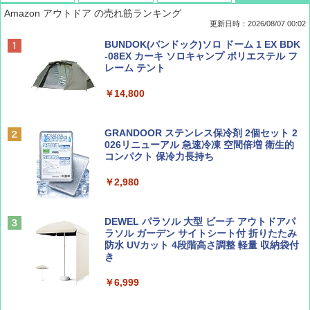
Amazon アウトドア の売れ筋ランキング
更新日時：2026/08/07 00:02
ディズニーファン ２０２６年 ９月号 [雑
D40 地球の歩き方 チェンマイ タイ北部の魅
[キャンパーズコレクション 山善] ポップアッ
BUNDOK(バンドック)ソロ ドーム 1 EX BDK
誌] (ＤＩＳＮＥＹ ＦＡＮ)
力的な町 2026～2027 地球の歩き方D アジア
プテント 傘みたいに広げて畳める パッとサ
-08EX カーキ ソロキャンプ ポリエステル フ
ッとサンシェード キューブ フルクローズ メ
レーム テント
ッシュ 簡単設置 ワンタッチテント キャンプ
￥713
￥2,079
&ハイキング カーキ PATC-150(KH)
￥14,800
￥6,831
BE-PAL(ビ-パル) 2026年 9 月号【特別付録:
A09 地球の歩き方 イタリア 2026～2027 地
GRANDOOR ステンレス保冷剤 2個セット 2
SOTO ミニマル"旅"財布 ランダム2種】
球の歩き方A ヨーロッパ
026リニューアル 急速冷凍 空間倍増 衛生的
PYKES PEAK (パイクスピーク) 着替えテン
コンパクト 保冷力長持ち
ト プライバシー テント 【中が透けない】 1
￥1,500
￥2,479
人用 折りたたみ 防災グッズ 災害用トイレ ビ
￥2,980
ーチ ピクニック ポップアップテント 携帯 簡
易 トイレテント (ブラック)
山と溪谷 2026年8月号「南アルプス大全」
地球の歩き方 スター・ウォーズ
DEWEL パラソル 大型 ビーチ アウトドアパ
￥4,980
ラソル ガーデン サイトシート付 折りたたみ
￥1,540
￥2,695
防水 UVカット 4段階高さ調整 軽量 収納袋付
き
ENDLESS BASE 《めざましテレビで紹介》
テント ワンタッチ RENEW 幅200 2-3人用 43
￥6,999
500002(88859)
Coyote No.89 特集 星野道夫 夢見る旅
A26 地球の歩き方 チェコ ポーランド スロヴ