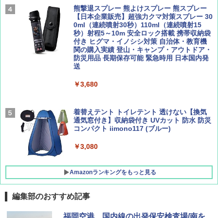
ァキア 2026～2027 地球の歩き方A ヨーロッ
￥5,999
熊撃退スプレー 熊よけスプレー 熊スプレー
パ
￥1,540
【日本企業販売】超強力クマ対策スプレー 30
0ml（連続噴射30秒）110ml（連続噴射15
￥2,277
[キャンパーズコレクション 山善] 傘みたいに
秒）射程5～10m 安全ロック搭載 携帯収納袋
広げるだけ パッとサッとテント ブラックコ
付き ヒグマ・イノシシ対策 自治体・教育機
ーティング フルクローズ メッシュ 3-4人用
関の購入実績 登山・キャンプ・アウトドア・
簡単設置 ポップアップテント エクルベージ
防災用品 長期保存可能 緊急時用 日本国内発
AIRLINE（エアライン）2026年9月号【特
新しい日本地理 地図・統計・移動から読み
ュ(BC仕様) PATC-150B(EB)
送
集】ボーイング110周年を祝して！
解く (講談社現代新書)
￥9,990
￥3,680
￥1,760
￥1,540
[キャンパーズコレクション 山善] 傘みたいに
着替えテント トイレテント 透けない【換気
広げるだけ パッとサッとテント キューブワ
通気窓付き】収納袋付き UVカット 防水 防災
イドプラス ブラックコーティング フルクロ
コンパクト iimono117 (ブルー)
ーズ メッシュ 5人用 簡単設置 ポップアップ
テント PATCW-200B エクルベージュ
￥3,080
￥15,990
Amazonランキングをもっと見る
編集部のおすすめ記事
福岡空港、国内線の出発保安検査場/南を