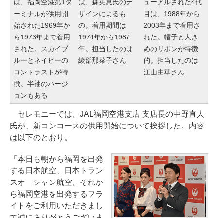
は、福岡空港第1タ
は、森英恵氏のデ
ューアルされた4代
ーミナルが供用開
ザインによるも
目は、1988年から
始された1969年か
の。着用期間は
2003年まで着用さ
ら1973年まで着用
1974年から1987
れた。帽子と大き
された。スカイブ
年。担当したのは
めのリボンが特徴
ルーとネイビーの
綾部那菜子さん
的。担当したのは
コントラストが特
江山由華さん
徴。半袖のバージ
ョンもある
セレモニーでは、JAL福岡空港支店 支店長の中野直人
氏が、新コンコースの供用開始について挨拶した。内容
は以下のとおり。
「本日も朝から福岡を出発
する日本航空、日本トラン
スオーシャン航空、それか
ら福岡空港を出発するフラ
イトをご利用いただきまし
て誠にありがとうございま