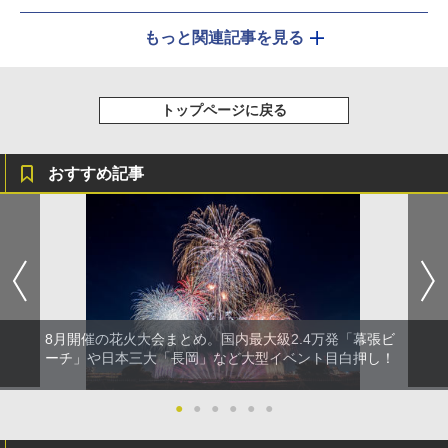
もっと関連記事を見る
トップページに戻る
おすすめ記事
8月開催の花火大会まとめ。国内最大級2.4万発「幕張ビ
ーチ」や日本三大「長岡」など大型イベント目白押し！
●
●
●
●
●
●