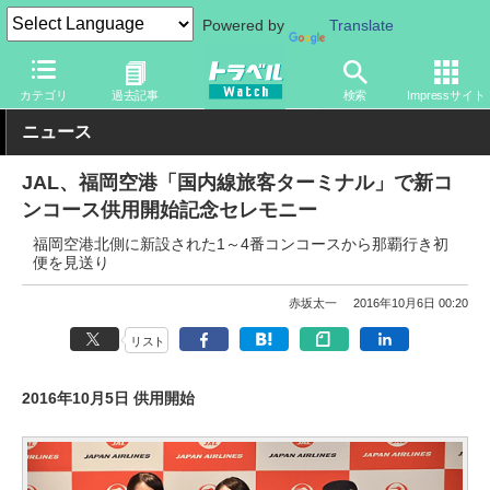
Powered by
Translate
トラベル Watch
地域
国内旅行
九州
カテゴリ
過去記事
検索
Impressサイト
ニュース
JAL、福岡空港「国内線旅客ターミナル」で新コ
ンコース供用開始記念セレモニー
福岡空港北側に新設された1～4番コンコースから那覇行き初
便を見送り
赤坂太一
2016年10月6日 00:20
リスト
2016年10月5日 供用開始