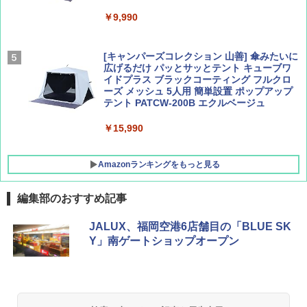
￥9,990
￥1,760
￥1,540
[キャンパーズコレクション 山善] 傘みたいに
広げるだけ パッとサッとテント キューブワ
イドプラス ブラックコーティング フルクロ
ーズ メッシュ 5人用 簡単設置 ポップアップ
テント PATCW-200B エクルベージュ
￥15,990
Amazonランキングをもっと見る
編集部のおすすめ記事
BUNDOK(バンドック)ソロ ドーム 1 EX BDK
JALUX、福岡空港6店舗目の「BLUE SK
-08EX カーキ ソロキャンプ ポリエステル フ
Y」南ゲートショップオープン
レーム テント
￥14,800