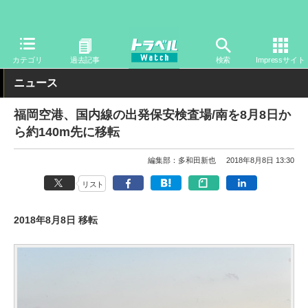
トラベル Watch
地域
国内旅行
九州
カテゴリ
過去記事
検索
Impressサイト
ニュース
福岡空港、国内線の出発保安検査場/南を8月8日か
ら約140m先に移転
編集部：多和田新也
2018年8月8日 13:30
リスト
2018年8月8日 移転