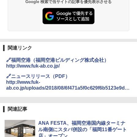
GRANDOOR ステンレス保冷剤 2個セット 2
Google 検索で当サイトの記事を優先表示させる
026リニューアル 急速冷凍 空間倍増 衛生的
コンパクト 保冷力長持ち
￥2,980
DEWEL パラソル 大型 ビーチ アウトドアパ
ラソル ガーデン サイトシート付 折りたたみ
関連リンク
防水 UVカット 4段階高さ調整 軽量 収納袋付
き
🔗福岡空港（福岡空港ビルディング株式会社）
http://www.fuk-ab.co.jp/
￥6,999
🔗ニュースリリース（PDF）
http://www.fuk-
熊撃退スプレー 熊よけスプレー 熊スプレー
ab.co.jp/uploads/2018/08/6f471a5f0c629f6b5123e9d6b
【日本企業販売】超強力クマ対策スプレー 30
bd3b7ec9b212fb6.pdf
0ml（連続噴射30秒）110ml（連続噴射15
秒）射程5～10m 安全ロック搭載 携帯収納袋
付き ヒグマ・イノシシ対策 自治体・教育機
関連記事
関の購入実績 登山・キャンプ・アウトドア・
防災用品 長期保存可能 緊急時用 日本国内発
送
ANA FESTA、福岡空港国内線ターミナ
ル南側にスタバ併設の「福岡11番ゲート
￥3,680
店」オープン