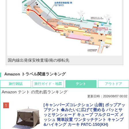
国内線出発保安検査場/南の移転先
Amazon トラベル関連ランキング
旅行雑誌
旅行ガイド・地図
テント
アウトドア
Amazon テント の売れ筋ランキング
更新日時：2026/08/07 00:02
ディズニーファン ２０２６年 ９月号 [雑
D40 地球の歩き方 チェンマイ タイ北部の魅
[キャンパーズコレクション 山善] ポップアッ
誌] (ＤＩＳＮＥＹ ＦＡＮ)
力的な町 2026～2027 地球の歩き方D アジア
プテント 傘みたいに広げて畳める パッとサ
ッとサンシェード キューブ フルクローズ メ
ッシュ 簡単設置 ワンタッチテント キャンプ
￥713
￥2,079
&ハイキング カーキ PATC-150(KH)