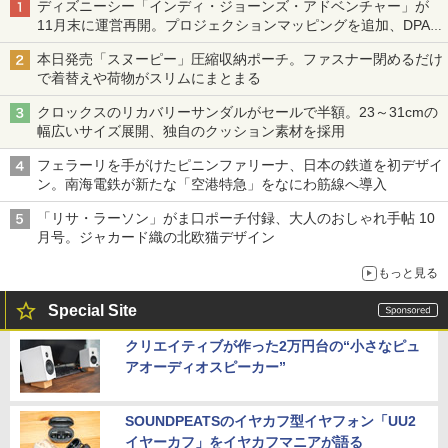
ディズニーシー「インディ・ジョーンズ・アドベンチャー」が
11月末に運営再開。プロジェクションマッピングを追加、DPA
は1500円
本日発売「スヌーピー」圧縮収納ポーチ。ファスナー閉めるだけ
で着替えや荷物がスリムにまとまる
クロックスのリカバリーサンダルがセールで半額。23～31cmの
幅広いサイズ展開、独自のクッション素材を採用
フェラーリを手がけたピニンファリーナ、日本の鉄道を初デザイ
ン。南海電鉄が新たな「空港特急」をなにわ筋線へ導入
「リサ・ラーソン」がま口ポーチ付録、大人のおしゃれ手帖 10
月号。ジャカード織の北欧猫デザイン
もっと見る
Special Site
クリエイティブが作った2万円台の“小さなピュ
アオーディオスピーカー”
SOUNDPEATSのイヤカフ型イヤフォン「UU2
イヤーカフ」をイヤカフマニアが語る