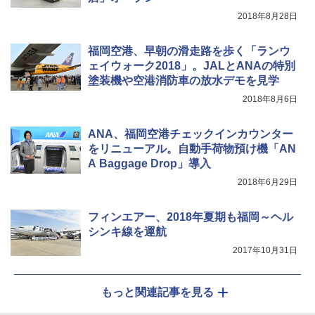
2018年8月28日
着替えテント トイレテント 透けない【換気
通気窓付き】収納袋付き UVカット 防水 防災
福岡空港、早朝の滑走路を歩く「ランウ
コンパクト iimono117 (ブルー)
ェイウォーク2018」。JALとANAの特別
￥3,080
塗装機や空港消防車の放水デモを見学
2018年8月6日
ANA、福岡空港チェックインカウンター
をリニューアル。自動手荷物預け機「AN
A Baggage Drop」導入
2018年6月29日
フィンエアー、2018年夏期も福岡～ヘル
シンキ線を運航
2017年10月31日
もっと関連記事を見る