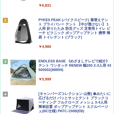
￥6,831
BE-PAL(ビ-パル) 2026年 9 月号【特別付録:
A09 地球の歩き方 イタリア 2026～2027 地
SOTO ミニマル"旅"財布 ランダム2種】
球の歩き方A ヨーロッパ
PYKES PEAK (パイクスピーク) 着替えテン
ト プライバシー テント 【中が透けない】 1
￥1,500
￥2,479
人用 折りたたみ 防災グッズ 災害用トイレ ビ
ーチ ピクニック ポップアップテント 携帯 簡
易 トイレテント (ブラック)
山と溪谷 2026年8月号「南アルプス大全」
地球の歩き方 スター・ウォーズ
￥4,980
￥1,540
￥2,695
ENDLESS BASE 《めざましテレビで紹介》
テント ワンタッチ RENEW 幅200 2-3人用 43
500002(88859)
Coyote No.89 特集 星野道夫 夢見る旅
A26 地球の歩き方 チェコ ポーランド スロヴ
ァキア 2026～2027 地球の歩き方A ヨーロッ
￥5,999
パ
￥1,540
￥2,277
[キャンパーズコレクション 山善] 傘みたいに
広げるだけ パッとサッとテント ブラックコ
ーティング フルクローズ メッシュ 3-4人用
簡単設置 ポップアップテント エクルベージ
AIRLINE（エアライン）2026年9月号【特
新しい日本地理 地図・統計・移動から読み
ュ(BC仕様) PATC-150B(EB)
集】ボーイング110周年を祝して！
解く (講談社現代新書)