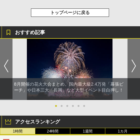
トップページに戻る
おすすめ記事
8月開催の花火大会まとめ。国内最大級2.4万発「幕張ビ
ーチ」や日本三大「長岡」など大型イベント目白押し！
●
●
●
●
●
●
アクセスランキング
1時間
24時間
1週間
1カ月