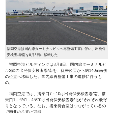
福岡空港は国内線ターミナルビルの再整備工事に伴い、出発保
安検査場/南を8月8日に移転した
福岡空港ビルディングは8月8日、国内線ターミナルビ
ル2階の出発保安検査場/南を、従来位置から約140m南側
の位置へ移転した。国内線再整備工事の進捗に伴うも
の。
福岡空港では、搭乗口7～10は出発保安検査場/南、搭
乗口1～6/41～45/70は出発保安検査場/北がそれぞれ最寄
りとなっている。なお、搭乗待合室はつながっているの
で南北の往来は可能。