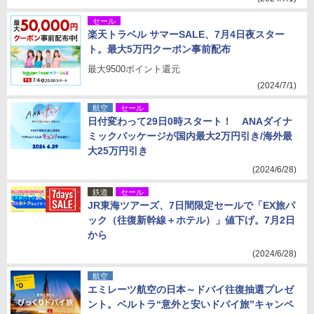
セール
楽天トラベル サマーSALE、7月4日夜スター
ト。最大5万円クーポン事前配布
最大9500ポイント還元
(2024/7/1)
航空
セール
日付変わって29日0時スタート！ ANAダイナ
ミックパッケージが国内最大2万円引き/海外最
大25万円引き
(2024/6/28)
鉄道
セール
JR東海ツアーズ、7日間限定セールで「EX旅パ
ック（往復新幹線＋ホテル）」値下げ。7月2日
から
(2024/6/28)
航空
エミレーツ航空の日本～ドバイ往復抽選プレゼ
ント。ベルトラ“意外と安いドバイ旅”キャンペ