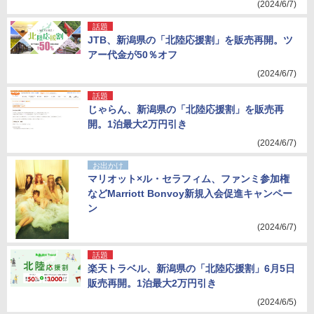
(2024/6/7)
話題
JTB、新潟県の「北陸応援割」を販売再開。ツ
アー代金が50％オフ
(2024/6/7)
話題
じゃらん、新潟県の「北陸応援割」を販売再
開。1泊最大2万円引き
(2024/6/7)
お出かけ
マリオット×ル・セラフィム、ファンミ参加権
などMarriott Bonvoy新規入会促進キャンペー
ン
(2024/6/7)
話題
楽天トラベル、新潟県の「北陸応援割」6月5日
販売再開。1泊最大2万円引き
(2024/6/5)