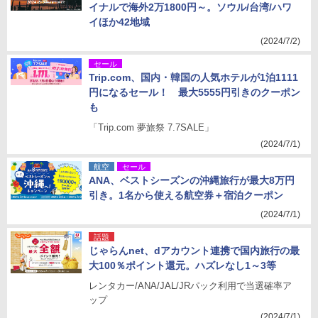
イナルで海外2万1800円～。ソウル/台湾/ハワ
イほか42地域
(2024/7/2)
セール
Trip.com、国内・韓国の人気ホテルが1泊1111
円になるセール！ 最大5555円引きのクーポン
も
「Trip.com 夢旅祭 7.7SALE」
(2024/7/1)
航空
セール
ANA、ベストシーズンの沖縄旅行が最大8万円
引き。1名から使える航空券＋宿泊クーポン
(2024/7/1)
話題
じゃらんnet、dアカウント連携で国内旅行の最
大100％ポイント還元。ハズレなし1～3等
レンタカー/ANA/JAL/JRパック利用で当選確率ア
ップ
(2024/7/1)