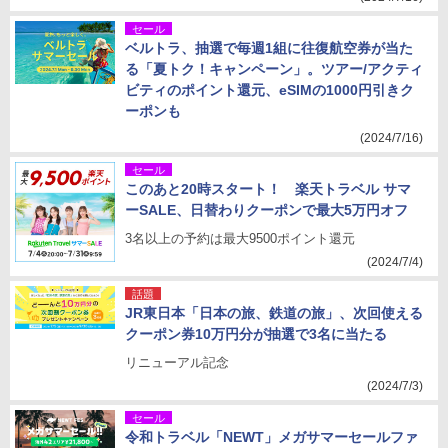
セール
ベルトラ、抽選で毎週1組に往復航空券が当た
る「夏トク！キャンペーン」。ツアー/アクティ
ビティのポイント還元、eSIMの1000円引きク
ーポンも
(2024/7/16)
セール
このあと20時スタート！ 楽天トラベル サマ
ーSALE、日替わりクーポンで最大5万円オフ
3名以上の予約は最大9500ポイント還元
(2024/7/4)
話題
JR東日本「日本の旅、鉄道の旅」、次回使える
クーポン券10万円分が抽選で3名に当たる
リニューアル記念
(2024/7/3)
セール
令和トラベル「NEWT」メガサマーセールファ