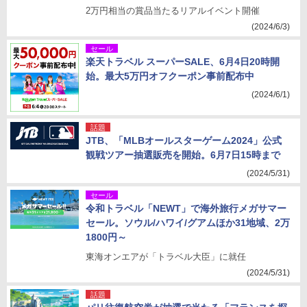
2万円相当の賞品当たるリアルイベント開催
(2024/6/3)
セール
楽天トラベル スーパーSALE、6月4日20時開
始。最大5万円オフクーポン事前配布中
(2024/6/1)
話題
JTB、「MLBオールスターゲーム2024」公式
観戦ツアー抽選販売を開始。6月7日15時まで
(2024/5/31)
セール
令和トラベル「NEWT」で海外旅行メガサマー
セール。ソウル/ハワイ/グアムほか31地域、2万
1800円～
東海オンエアが「トラベル大臣」に就任
(2024/5/31)
話題