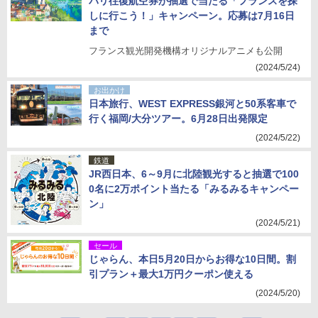
パリ往復航空券が抽選で当たる「フランスを探
しに行こう！」キャンペーン。応募は7月16日
まで
フランス観光開発機構オリジナルアニメも公開
(2024/5/24)
お出かけ
日本旅行、WEST EXPRESS銀河と50系客車で
行く福岡/大分ツアー。6月28日出発限定
(2024/5/22)
鉄道
JR西日本、6～9月に北陸観光すると抽選で100
0名に2万ポイント当たる「みるみるキャンペー
ン」
(2024/5/21)
セール
じゃらん、本日5月20日からお得な10日間。割
引プラン＋最大1万円クーポン使える
(2024/5/20)