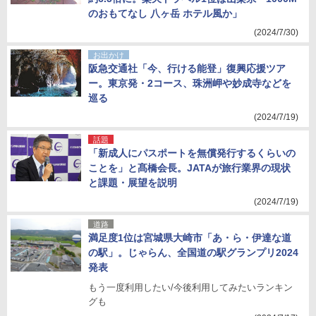
のおもてなし 八ヶ岳 ホテル風か」
(2024/7/30)
お出かけ
阪急交通社「今、行ける能登」復興応援ツア
ー。東京発・2コース、珠洲岬や妙成寺などを
巡る
(2024/7/19)
話題
「新成人にパスポートを無償発行するくらいの
ことを」と髙橋会長。JATAが旅行業界の現状
と課題・展望を説明
(2024/7/19)
道路
満足度1位は宮城県大崎市「あ・ら・伊達な道
の駅」。じゃらん、全国道の駅グランプリ2024
発表
もう一度利用したい/今後利用してみたいランキン
グも