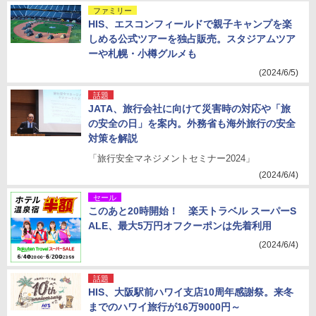
ファミリー
HIS、エスコンフィールドで親子キャンプを楽
しめる公式ツアーを独占販売。スタジアムツア
ーや札幌・小樽グルメも
(2024/6/5)
話題
JATA、旅行会社に向けて災害時の対応や「旅
の安全の日」を案内。外務省も海外旅行の安全
対策を解説
「旅行安全マネジメントセミナー2024」
(2024/6/4)
セール
このあと20時開始！ 楽天トラベル スーパーS
ALE、最大5万円オフクーポンは先着利用
(2024/6/4)
話題
HIS、大阪駅前ハワイ支店10周年感謝祭。来冬
までのハワイ旅行が16万9000円～