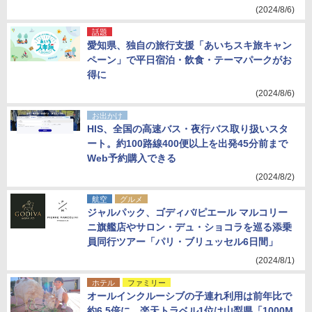
(2024/8/6)
話題
愛知県、独自の旅行支援「あいちスキ旅キャン
ペーン」で平日宿泊・飲食・テーマパークがお
得に
(2024/8/6)
お出かけ
HIS、全国の高速バス・夜行バス取り扱いスタ
ート。約100路線400便以上を出発45分前まで
Web予約購入できる
(2024/8/2)
航空
グルメ
ジャルパック、ゴディバ/ピエール マルコリー
ニ旗艦店やサロン・デュ・ショコラを巡る添乗
員同行ツアー「パリ・ブリュッセル6日間」
(2024/8/1)
ホテル
ファミリー
オールインクルーシブの子連れ利用は前年比で
約6.5倍に。楽天トラベル1位は山梨県「1000M