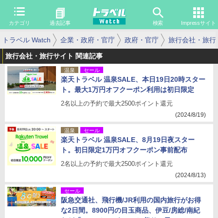
カテゴリ
過去記事
検索
Impressサイト
トラベル Watch
企業・政府・官庁
政府・官庁
旅行会社・旅行
旅行会社・旅行サイト 関連記事
温泉
セール
楽天トラベル 温泉SALE、本日19日20時スター
ト。最大1万円オフクーポン利用は初日限定
2名以上の予約で最大2500ポイント還元
(2024/8/19)
温泉
セール
楽天トラベル 温泉SALE、8月19日夜スター
ト。初日限定1万円オフクーポン事前配布
2名以上の予約で最大2500ポイント還元
(2024/8/13)
セール
阪急交通社、飛行機/JR利用の国内旅行がお得
な2日間。8900円の目玉商品、伊豆/房総/南紀