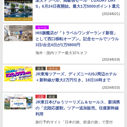
楽天トラベル、高級宿セール「LUXURY DAY
S」6月24日夜開始。最大1万5000ポイント還元
(2024/6/21)
セール
HIS旗艦店が「トラベルワンダーランド新宿」
として西口移転オープン。記念セールでソウル
3日/台北4日が1万9800円
海外・国内ツアー最大10％オフ
(2024/6/19)
鉄道
ホテル
JR東海ツアーズ、ディズニー/USJ周辺ホテル
＋新幹線が最大2万円引き。18日16時まで
(2024/6/10)
話題
鉄道
JR東日本びゅうツーリズム＆セールス、新潟県
の「北陸応援割」ツアー追加販売。往復新幹線
利用
旅行予約サイト「日本の旅、鉄道の旅」で受付