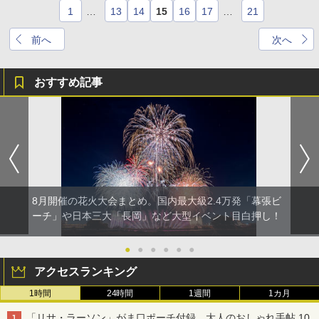
1
…
13
14
15
16
17
…
21
前へ
次へ
おすすめ記事
8月開催の花火大会まとめ。国内最大級2.4万発「幕張ビ
ーチ」や日本三大「長岡」など大型イベント目白押し！
●
●
●
●
●
●
アクセスランキング
1時間
24時間
1週間
1カ月
「リサ・ラーソン」がま口ポーチ付録、大人のおしゃれ手帖 10