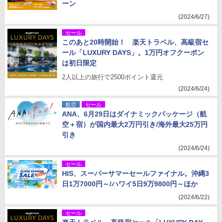
ーン
(2024/6/27)
セール
このあと20時開始！ 楽天トラベル、高級宿セ
ール「LUXURY DAYS」。1万円オフクーポン
は初日限定
2人以上の旅行で2500ポイント還元
(2024/6/24)
航空
セール
ANA、6月29日はダイナミックパッケージ（航
空＋宿）が国内最大2万円引き/海外最大25万円
引き
(2024/6/24)
セール
HIS、スーパーサマーセールファイナル。沖縄3
日1万7000円～/ハワイ5日9万9800円～ほか
(2024/6/22)
セール