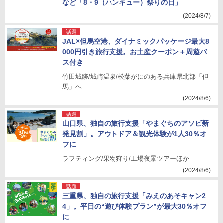
など「8・9（ハンキュー）祭りの日」
(2024/8/7)
話題
JAL×但馬空港、ダイナミックパッケージ最大8
000円引き旅行支援。お土産クーポン＋周遊バ
ス付き
竹田城跡/城崎温泉/松葉がにのある兵庫県北部「但
馬」へ
(2024/8/6)
話題
山口県、独自の旅行支援「やまぐちのアソビ新
発見割」。アウトドア＆観光体験が1人30％オ
フに
ラフティング/果物狩り/工場夜景ツアーほか
(2024/8/6)
話題
三重県、独自の旅行支援「みえのあそキャン2
4」。平日の“遊び体験プラン”が最大30％オフ
に