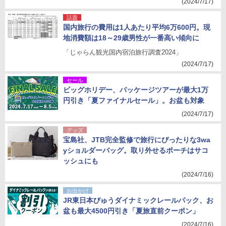
(2024/7/17)
話題
国内旅行の費用は1人あたり平均6万600円。現
地消費額は18～29歳男性が一番高い傾向に
「じゃらん観光国内宿泊旅行調査2024」
(2024/7/17)
セール
ビッグホリデー、パッケージツアーが最大1万
円引き「夏ファイナルセール」。お盆も対象
(2024/7/17)
グッズ
宝島社、JTB完全監修で旅行にぴったりな3wa
yショルダーバッグ。取り外せるポーチはサコ
ッシュにも
(2024/7/16)
お出かけ
JR東日本びゅうダイナミックレールパック、お
盆も最大4500円引き「夏旅直前クーポン」
(2024/7/16)