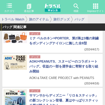
カテゴリ
過去記事
検索
Impressサイト
トラベル Watch
旅のアイテム
旅行グッズ
バッグ
バッグ 関連記事
グッズ
ミナ ペルホネン×PORTER、第2弾は3種の刺繍
をボンディングナイロンに施した全8型
(2024/4/17)
グッズ
AOKI×PEANUTS、スヌーピーのコラボトート
バッグ。収益の一部を奨学金に寄附する取り組
み開始
AOKI＆TAKE CARE PROJECT with PEANUTS
(2024/4/16)
グッズ
サマンサからディズニー「リロ＆スティッチ」
の新コレクション登場、夏はやっぱりスティッ