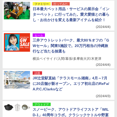
ファミリー
行ってみた
日本最大ペット用品・サービスの展示会「イン
ターペット」に行ってみた。愛犬愛猫との暮ら
し・お出かけを変える最新アイテムを紹介！
(2024/4/4)
セール
三井アウトレットパーク、最大80％オフの「G
Wセール」関東5施設で。20万円相当の沖縄旅
行など当たる抽選も
横浜ベイサイド/入間/幕張/多摩南大沢/木更津
(2024/4/4)
話題
JR辻堂駅直結「テラスモール湘南」4月～7月
に20店舗が新オープン。エリア初出店のReFa/
A.P.C./Clarksなど
(2024/4/3)
アウトドア
スノーピーク、アウトドアライフストア「WIL
D-1」40周年コラボ。クラシックケトルや野宴