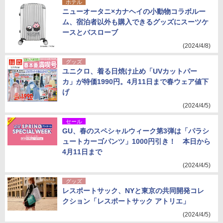
ホテル
ニューオータニ×カナヘイの小動物コラボルー
ム、宿泊者以外も購入できるグッズにスーツケ
ースとバスローブ
(2024/4/8)
グッズ
ユニクロ、着る日焼け止め「UVカットパー
カ」が特価1990円。4月11日まで春ウェア値下
げ
(2024/4/5)
セール
GU、春のスペシャルウィーク第3弾は「パラシ
ュートカーゴパンツ」1000円引き！ 本日から
4月11日まで
(2024/4/5)
グッズ
レスポートサック、NYと東京の共同開発コレ
クション「レスポートサック アトリエ」
(2024/4/5)