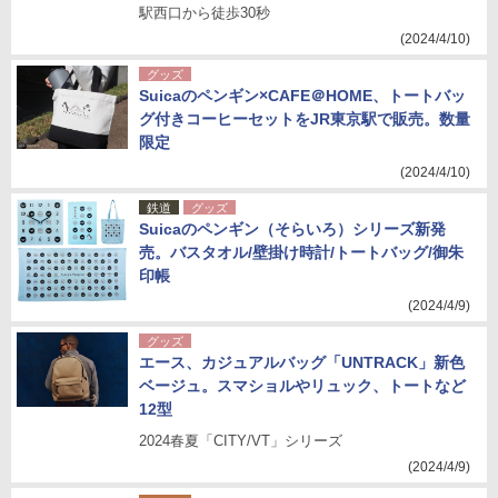
駅西口から徒歩30秒
(2024/4/10)
グッズ
Suicaのペンギン×CAFE＠HOME、トートバッ
グ付きコーヒーセットをJR東京駅で販売。数量
限定
(2024/4/10)
鉄道
グッズ
Suicaのペンギン（そらいろ）シリーズ新発
売。バスタオル/壁掛け時計/トートバッグ/御朱
印帳
(2024/4/9)
グッズ
エース、カジュアルバッグ「UNTRACK」新色
ベージュ。スマショルやリュック、トートなど
12型
2024春夏「CITY/VT」シリーズ
(2024/4/9)