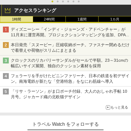
●
●
●
●
●
●
アクセスランキング
1時間
24時間
1週間
1カ月
ディズニーシー「インディ・ジョーンズ・アドベンチャー」が
11月末に運営再開。プロジェクションマッピングを追加、DPA
は1500円
本日発売「スヌーピー」圧縮収納ポーチ。ファスナー閉めるだけ
で着替えや荷物がスリムにまとまる
クロックスのリカバリーサンダルがセールで半額。23～31cmの
幅広いサイズ展開、独自のクッション素材を採用
フェラーリを手がけたピニンファリーナ、日本の鉄道を初デザイ
ン。南海電鉄が新たな「空港特急」をなにわ筋線へ導入
「リサ・ラーソン」がま口ポーチ付録、大人のおしゃれ手帖 10
月号。ジャカード織の北欧猫デザイン
もっと見る
トラベル Watch をフォローする