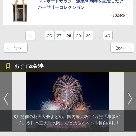
レスポートサック、創業50周年を記念したアニ
バーサリーコレクション
(2024/3/7)
1
…
26
27
28
29
30
…
49
前へ
次へ
おすすめ記事
8月開催の花火大会まとめ。国内最大級2.4万発「幕張ビ
ーチ」や日本三大「長岡」など大型イベント目白押し！