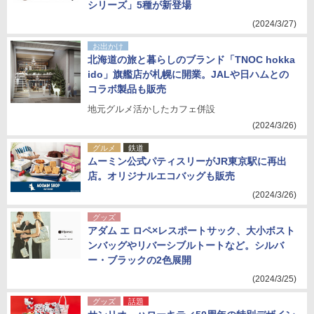
シリーズ」5種が新登場
(2024/3/27)
お出かけ
北海道の旅と暮らしのブランド「TNOC hokka
ido」旗艦店が札幌に開業。JALや日ハムとの
コラボ製品も販売
地元グルメ活かしたカフェ併設
(2024/3/26)
グルメ
鉄道
ムーミン公式パティスリーがJR東京駅に再出
店。オリジナルエコバッグも販売
(2024/3/26)
グッズ
アダム エ ロペ×レスポートサック、大小ボスト
ンバッグやリバーシブルトートなど。シルバ
ー・ブラックの2色展開
(2024/3/25)
グッズ
話題