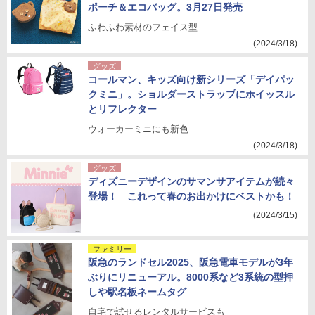
ポーチ＆エコバッグ。3月27日発売
ふわふわ素材のフェイス型
(2024/3/18)
グッズ
コールマン、キッズ向け新シリーズ「デイパッ
クミニ」。ショルダーストラップにホイッスル
とリフレクター
ウォーカーミニにも新色
(2024/3/18)
グッズ
ディズニーデザインのサマンサアイテムが続々
登場！ これって春のお出かけにベストかも！
(2024/3/15)
ファミリー
阪急のランドセル2025、阪急電車モデルが3年
ぶりにリニューアル。8000系など3系統の型押
しや駅名板ネームタグ
自宅で試せるレンタルサービスも