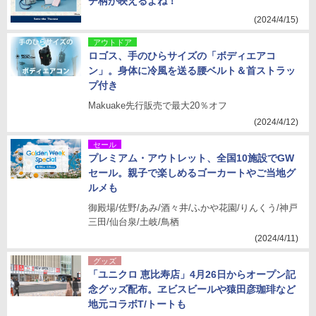
チ柄が映えるよね！
(2024/4/15)
アウトドア
ロゴス、手のひらサイズの「ボディエアコ
ン」。身体に冷風を送る腰ベルト＆首ストラッ
プ付き
Makuake先行販売で最大20％オフ
(2024/4/12)
セール
プレミアム・アウトレット、全国10施設でGW
セール。親子で楽しめるゴーカートやご当地グ
ルメも
御殿場/佐野/あみ/酒々井/ふかや花園/りんくう/神戸
三田/仙台泉/土岐/鳥栖
(2024/4/11)
グッズ
「ユニクロ 恵比寿店」4月26日からオープン記
念グッズ配布。ヱビスビールや猿田彦珈琲など
地元コラボT/トートも