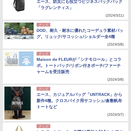
エース、防災にも役立つビジネスバックパック
「ラグレンティス」
(2024/3/11)
グッズ
DOD、耐久・耐水に優れたコーデュラ素材バッ
グ。リュック/サコッシュ/ショルダー全4種
(2024/3/8)
グッズ
Maison de FLEURが「シナモロール」とコラ
ボ。トートバック/リボン付きポーチ/ファーチ
ャームを受注販売
(2024/3/8)
グッズ
エース、カジュアルバッグ「UNTRACK」から
新作4種。クロスバイク用サコッシュ/倉敷帆布
トートなど
(2024/3/7)
グッズ