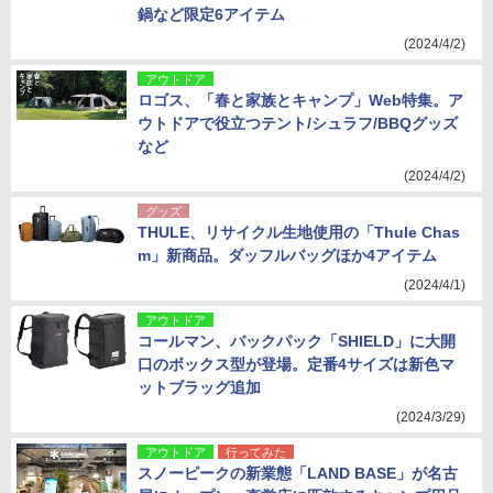
鍋など限定6アイテム
(2024/4/2)
アウトドア
ロゴス、「春と家族とキャンプ」Web特集。ア
ウトドアで役立つテント/シュラフ/BBQグッズ
など
(2024/4/2)
グッズ
THULE、リサイクル生地使用の「Thule Chas
m」新商品。ダッフルバッグほか4アイテム
(2024/4/1)
アウトドア
コールマン、バックパック「SHIELD」に大開
口のボックス型が登場。定番4サイズは新色マ
ットブラッグ追加
(2024/3/29)
アウトドア
行ってみた
スノーピークの新業態「LAND BASE」が名古