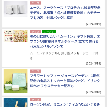
グッズ
エース、スーツケース「プロテカ」20周年記念
モデル。北海道「点と線模様製作所」のモチー
フを内装・付属バッグに採用
(2024/3/19)
グッズ
シーズン
母の日に贈りたい「ムーミン」ギフト特集。エ
プロン/お財布付きマルチケース/立てて飾れる
花束などベルメゾンで
ムーミンオリジナルしおり型メッセージカード付
き
(2024/3/18)
グッズ
フラワーミッフィー ジュースガーデン、1周年
記念の食品ストッカーと保冷バッグ。ドリンク
50％オフやステッカー配布も
(2024/3/18)
グッズ
ローソン限定、ミニオン“ティム”のぬいぐるみ