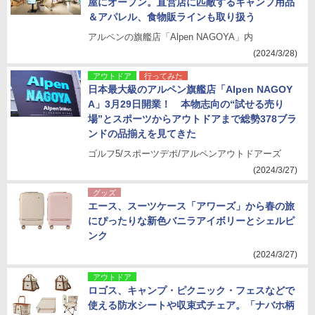
屋にオープン。直営店に匹敵するキャンプ用品
＆アパレル、食物販ラインも取り扱う
アルペンの旗艦店「Alpen NAGOYA」内
(2024/3/28)
アウトドア
行ってみた
日本最大級のアルペン旗艦店「Alpen NAGOY
A」3月29日開業！ 本物志向の“試せる売り
場”とスポーツからアウトドアまで総勢378ブラ
ンドの品揃えを見てきた
ゴルフ5/スポーツデポ/アルペンアウトドアーズ
(2024/3/27)
グッズ
エース、スーツケース「アワーズ」から春の旅
にぴったりな新色バニラアイボリーとシェルピ
ンク
(2024/3/27)
アウトドア
ロゴス、キャンプ・ピクニック・フェスなどで
使える防水シートや収束式チェア。「ナバホ柄