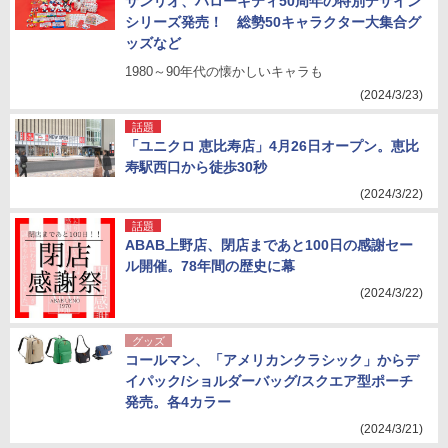
サンリオ、ハローキティ50周年の特別デザイン
シリーズ発売！ 総勢50キャラクター大集合グ
ッズなど
1980～90年代の懐かしいキャラも
(2024/3/23)
話題
「ユニクロ 恵比寿店」4月26日オープン。恵比
寿駅西口から徒歩30秒
(2024/3/22)
話題
ABAB上野店、閉店まであと100日の感謝セー
ル開催。78年間の歴史に幕
(2024/3/22)
グッズ
コールマン、「アメリカンクラシック」からデ
イパック/ショルダーバッグ/スクエア型ポーチ
発売。各4カラー
(2024/3/21)