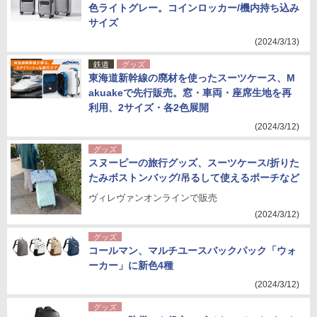
色ライトグレー。コインロッカー/機内持ち込み
サイズ
(2024/3/13)
鉄道
グッズ
東海道新幹線の廃材を使ったスーツケース、M
akuakeで先行販売。窓・車両・座席生地を再
利用、2サイズ・各2色展開
(2024/3/12)
グッズ
スヌーピーの旅行グッズ、スーツケース/折りた
たみボストンバッグ/吊るして使えるポーチなど
ヴィレヴァンオンラインで販売
(2024/3/12)
グッズ
コールマン、マルチユースバックパック「ウォ
ーカー」に新色4種
(2024/3/12)
グッズ