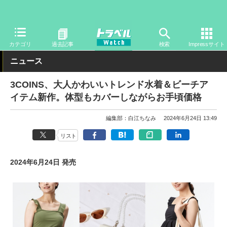
トラベル Watch
旅の情報
観光地
海・プール
カテゴリ
過去記事
検索
Impressサイト
ニュース
3COINS、大人かわいいトレンド水着＆ビーチア
イテム新作。体型もカバーしながらお手頃価格
編集部：白江ちなみ
2024年6月24日 13:49
リスト
2024年6月24日 発売