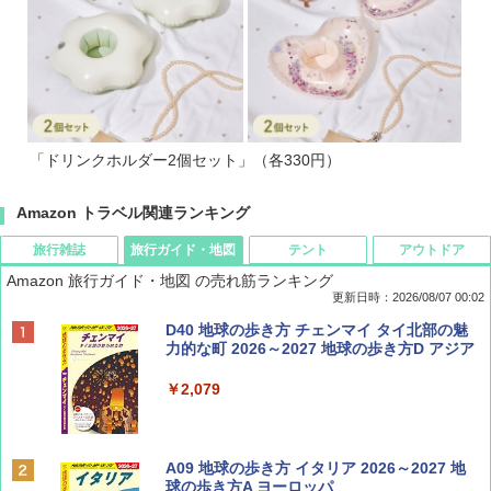
「ドリンクホルダー2個セット」（各330円）
Amazon トラベル関連ランキング
旅行雑誌
旅行ガイド・地図
テント
アウトドア
Amazon 旅行ガイド・地図 の売れ筋ランキング
更新日時：2026/08/07 00:02
ディズニーファン ２０２６年 ９月号 [雑
D40 地球の歩き方 チェンマイ タイ北部の魅
誌] (ＤＩＳＮＥＹ ＦＡＮ)
力的な町 2026～2027 地球の歩き方D アジア
￥713
￥2,079
BE-PAL(ビ-パル) 2026年 9 月号【特別付録:
A09 地球の歩き方 イタリア 2026～2027 地
SOTO ミニマル"旅"財布 ランダム2種】
球の歩き方A ヨーロッパ