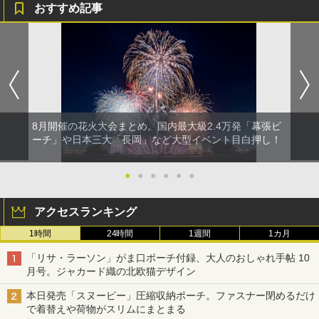
おすすめ記事
8月開催の花火大会まとめ。国内最大級2.4万発「幕張ビ
ーチ」や日本三大「長岡」など大型イベント目白押し！
●
●
●
●
●
●
アクセスランキング
1時間
24時間
1週間
1カ月
「リサ・ラーソン」がま口ポーチ付録、大人のおしゃれ手帖 10
月号。ジャカード織の北欧猫デザイン
本日発売「スヌーピー」圧縮収納ポーチ。ファスナー閉めるだけ
で着替えや荷物がスリムにまとまる