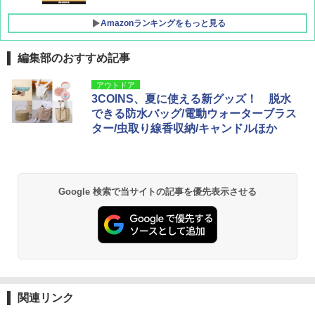
Amazonランキングをもっと見る
編集部のおすすめ記事
[キャンパーズコレクション 山善] ポップアッ
BUNDOK(バンドック)ソロ ドーム 1 EX BDK
アウトドア
プテント 傘みたいに広げて畳める パッとサ
-08EX カーキ ソロキャンプ ポリエステル フ
3COINS、夏に使える新グッズ！ 脱水
ッとサンシェード キューブ フルクローズ メ
レーム テント
できる防水バッグ/電動ウォーターブラス
ッシュ 簡単設置 ワンタッチテント キャンプ
ター/虫取り線香収納/キャンドルほか
&ハイキング カーキ PATC-150(KH)
￥14,800
￥6,831
GRANDOOR ステンレス保冷剤 2個セット 2
026リニューアル 急速冷凍 空間倍増 衛生的
Google 検索で当サイトの記事を優先表示させる
PYKES PEAK (パイクスピーク) 着替えテン
コンパクト 保冷力長持ち
ト プライバシー テント 【中が透けない】 1
人用 折りたたみ 防災グッズ 災害用トイレ ビ
￥2,980
ーチ ピクニック ポップアップテント 携帯 簡
易 トイレテント (ブラック)
DEWEL パラソル 大型 ビーチ アウトドアパ
￥4,980
ラソル ガーデン サイトシート付 折りたたみ
防水 UVカット 4段階高さ調整 軽量 収納袋付
き
関連リンク
ENDLESS BASE 《めざましテレビで紹介》