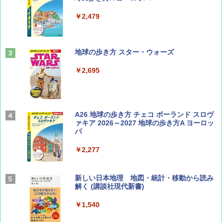
￥1,500
￥2,479
山と溪谷 2026年8月号「南アルプス大全」
地球の歩き方 スター・ウォーズ
￥1,540
￥2,695
Coyote No.89 特集 星野道夫 夢見る旅
A26 地球の歩き方 チェコ ポーランド スロヴ
ァキア 2026～2027 地球の歩き方A ヨーロッ
パ
￥1,540
￥2,277
AIRLINE（エアライン）2026年9月号【特
新しい日本地理 地図・統計・移動から読み
集】ボーイング110周年を祝して！
解く (講談社現代新書)
￥1,760
￥1,540