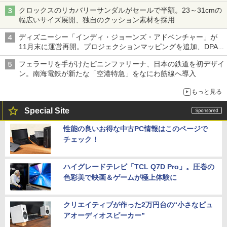
クロックスのリカバリーサンダルがセールで半額。23～31cmの
幅広いサイズ展開、独自のクッション素材を採用
ディズニーシー「インディ・ジョーンズ・アドベンチャー」が
11月末に運営再開。プロジェクションマッピングを追加、DPA
は1500円
フェラーリを手がけたピニンファリーナ、日本の鉄道を初デザイ
ン。南海電鉄が新たな「空港特急」をなにわ筋線へ導入
もっと見る
Special Site
性能の良いお得な中古PC情報はこのページで
チェック！
ハイグレードテレビ「TCL Q7D Pro」。圧巻の
色彩美で映画＆ゲームが極上体験に
クリエイティブが作った2万円台の“小さなピュ
アオーディオスピーカー”