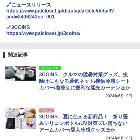
テント ワンタッチ RENEW 幅200 2-3人用 43
￥6,999
🔗ニュースリリース
500002(88859)
https://www.palcloset.jp/display/article/detail/?
acd=2406243co_001
￥5,999
熊撃退スプレー 熊よけスプレー 熊スプレー
【日本企業販売】超強力クマ対策スプレー 30
🔗3COINS
0ml（連続噴射30秒）110ml（連続噴射15
https://www.palcloset.jp/3coins/
[キャンパーズコレクション 山善] 傘みたいに
秒）射程5～10m 安全ロック搭載 携帯収納袋
広げるだけ パッとサッとテント ブラックコ
付き ヒグマ・イノシシ対策 自治体・教育機
ーティング フルクローズ メッシュ 3-4人用
関の購入実績 登山・キャンプ・アウトドア・
簡単設置 ポップアップテント エクルベージ
防災用品 長期保存可能 緊急時用 日本国内発
関連記事
ュ(BC仕様) PATC-150B(EB)
送
アウトドア
￥9,990
￥3,680
3COINS、クルマの猛暑対策グッズ。虫
除けにもなる通気ネット/接触冷感シート
カバー/着替えに便利な遮光カーテンほか
[キャンパーズコレクション 山善] 傘みたいに
着替えテント トイレテント 透けない【換気
広げるだけ パッとサッとテント キューブワ
通気窓付き】収納袋付き UVカット 防水 防災
2024年6月19日
イドプラス ブラックコーティング フルクロ
コンパクト iimono117 (ブルー)
ーズ メッシュ 5人用 簡単設置 ポップアップ
テント PATCW-200B エクルベージュ
￥3,080
グッズ
3COINS、夏に使える新商品！ 折り畳
￥15,990
みシリコンボトル/UV対策ズレ落ちない
アームカバー/愛犬冷感グッズほか
2024年6月18日