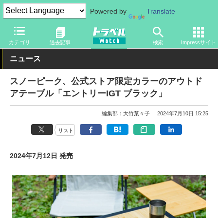
Powered by
Translate
トラベル Watch
旅の情報
ホテル・旅館
キャンプ
カテゴリ
過去記事
検索
Impressサイト
ニュース
スノーピーク、公式ストア限定カラーのアウトド
アテーブル「エントリーIGT ブラック」
編集部：大竹菜々子
2024年7月10日 15:25
リスト
2024年7月12日 発売