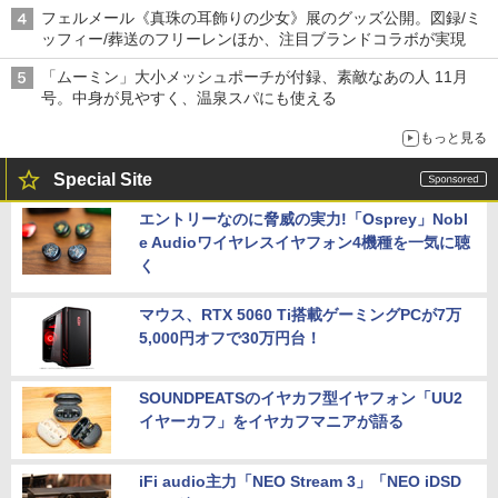
フェルメール《真珠の耳飾りの少女》展のグッズ公開。図録/ミ
ッフィー/葬送のフリーレンほか、注目ブランドコラボが実現
「ムーミン」大小メッシュポーチが付録、素敵なあの人 11月
号。中身が見やすく、温泉スパにも使える
もっと見る
Special Site
エントリーなのに脅威の実力!「Osprey」Nobl
e Audioワイヤレスイヤフォン4機種を一気に聴
く
マウス、RTX 5060 Ti搭載ゲーミングPCが7万
5,000円オフで30万円台！
SOUNDPEATSのイヤカフ型イヤフォン「UU2
イヤーカフ」をイヤカフマニアが語る
iFi audio主力「NEO Stream 3」「NEO iDSD