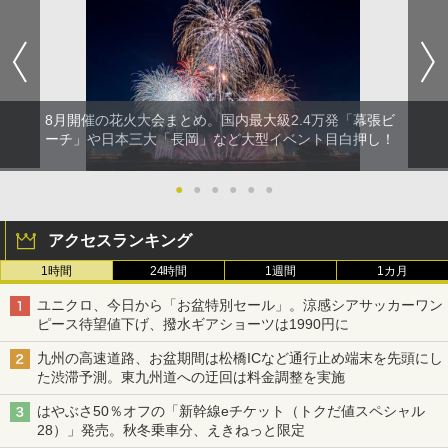
8月開催の花火大会まとめ。国内最大級2.4万発「幕張ビ
ーチ」や日本三大「長岡」など大型イベント目白押し！
●
●
●
●
●
●
アクセスランキング
1時間
24時間
1週間
1カ月
ユニクロ、今日から「お盆特別セール」。涼感シアサッカーワン
ピース待望値下げ、撥水ギアショーツは1990円に
九州の高速道路、お盆期間は松橋ICなど通行止め端末を先頭にし
た渋滞予測。東九州道への迂回は料金調整を実施
はやぶさ50％オフの「新幹線eチケット（トクだ値スペシャル
28）」発売。秋冬乗車分、えきねっと限定