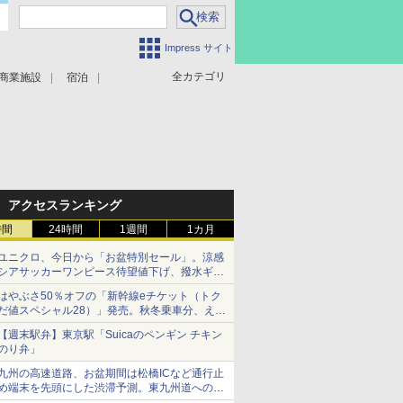
Impress サイト
全カテゴリ
商業施設
宿泊
アクセスランキング
時間
24時間
1週間
1カ月
ユニクロ、今日から「お盆特別セール」。涼感
シアサッカーワンピース待望値下げ、撥水ギア
ショーツは1990円に
はやぶさ50％オフの「新幹線eチケット（トク
だ値スペシャル28）」発売。秋冬乗車分、えき
ねっと限定
【週末駅弁】東京駅「Suicaのペンギン チキン
のり弁」
九州の高速道路、お盆期間は松橋ICなど通行止
め端末を先頭にした渋滞予測。東九州道への迂
回は料金調整を実施