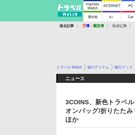
過去記事
万
博
・
園芸博
取材記事
トラベル Watch
旅のアイテム
旅行グッズ
ニュース
3COINS、新色トラ
オンバッグ/折りたたみ
ほか