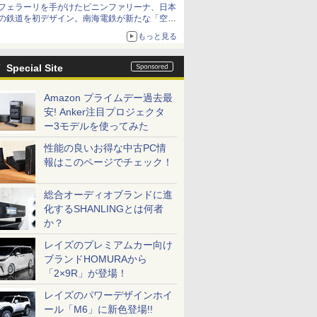
フェラーリを手がけたピニンファリーナ、日本
の鉄道を初デザイン。南海電鉄が新たな「空港
特急」をなにわ筋線へ導入
もっと見る
Special Site
Amazon プライムデー過去最
安! Anker注目プロジェクタ
ー3モデルを使ってみた
性能の良いお得な中古PC情
報はこのページでチェック！
総合オーディオブランドに進
化するSHANLINGとは何者
か？
レイズのプレミアムカー向け
ブランドHOMURAから
「2×9R」が登場！
レイズのパワーデザインホイ
ール「M6」に新色登場!!