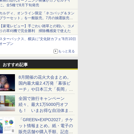
東映の歴代オープニング映像がカプセルトイ
に。全5種で8月下旬発売
カルディ、オンライン限定「ネコバッグ＆タン
ブラーセット」を一般販売。7月の抽選販売の
当選無効分
【家電レビュー】手ごわい雑草との戦い、コメ
リの草刈機で完全勝利 掃除機感覚で使えた
スターバックス、横浜に“文化財カフェ”8月10日
オープン
もっと見る
おすすめ記事
8月開催の花火大会まとめ。
国内最大級2.4万発「幕張ビ
ーチ」や日本三大「長岡」な
ど大型イベント目白押し！
全国で旅行キャンペーン
続々、最大1万5000円オフ
も！ いまお得な自治体まと
め
「GREEN×EXPO2027」チケ
ット情報まとめ。紙・電子の
販売店舗や購入手順、記念チ