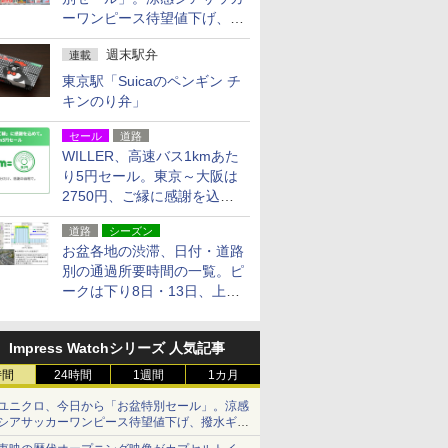
ーワンピース待望値下げ、撥
水ギアショーツは1990円に
週末駅弁
連載
東京駅「Suicaのペンギン チ
キンのり弁」
セール
道路
WILLER、高速バス1kmあた
り5円セール。東京～大阪は
2750円、ご縁に感謝を込め
た20周年記念キャンペーン
道路
シーズン
お盆各地の渋滞、日付・道路
別の通過所要時間の一覧。ピ
ークは下り8日・13日、上り
14日・15日
Impress Watchシリーズ 人気記事
時間
24時間
1週間
1カ月
ユニクロ、今日から「お盆特別セール」。涼感
シアサッカーワンピース待望値下げ、撥水ギア
ショーツは1990円に