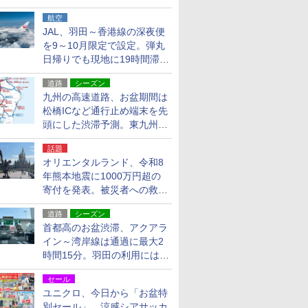
貨24種
航空
JAL、羽田～香港線の深夜便
を9～10月限定で設定。弾丸
日帰りでも現地に19時間滞在
できる
道路
シーズン
九州の高速道路、お盆期間は
松橋ICなど通行止め端末を先
頭にした渋滞予測。東九州道
への迂回は料金調整を実施
話題
オリエンタルランド、令和8
年熊本地震に1000万円超の
寄付を発表。被災者への救援
活動・復旧支援
道路
シーズン
首都高のお盆渋滞、アクアラ
イン～湾岸線は通過に最大2
時間15分。羽田の利用には
「空港西出口」の利用検討を
セール
ユニクロ、今日から「お盆特
別セール」。涼感シアサッカ