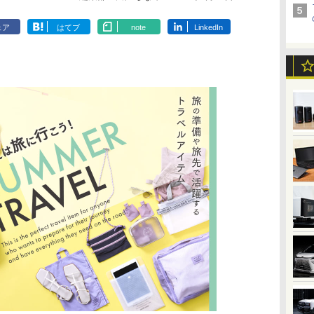
ェア
はてブ
note
LinkedIn