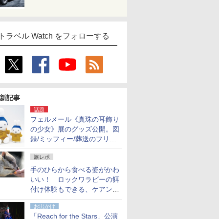
トラベル Watch をフォローする
新記事
話題
フェルメール《真珠の耳飾り
の少女》展のグッズ公開。図
録/ミッフィー/葬送のフリー
レンほか、注目ブランドコラ
旅レポ
ボが実現
手のひらから食べる姿がかわ
いい！ ロックワラビーの餌
付け体験もできる、ケアンズ
でアサートン高原の日本語ガ
お出かけ
イド付きツアーに参加してみ
「Reach for the Stars」公演
た