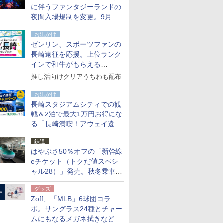
に伴うファンタジーランドの
夜間入場規制を変更。9月か
ら18時50分～20時ごろに
お出かけ
ゼンリン、スポーツファンの
長崎遠征を応援。上位ランク
インで和牛がもらえる
「GO！GO！長崎スタンプラ
推し活向けクリアうちわも配布
リー」
お出かけ
長崎スタジアムシティでの観
戦＆2泊で最大1万円お得にな
る「長崎満喫！アウェイ遠征
応援キャンペーン」
鉄道
はやぶさ50％オフの「新幹線
eチケット（トクだ値スペシ
ャル28）」発売。秋冬乗車
分、えきねっと限定
グッズ
Zoff、「MLB」6球団コラ
ボ。サングラス24種とチャー
ムにもなるメガネ拭きなど雑