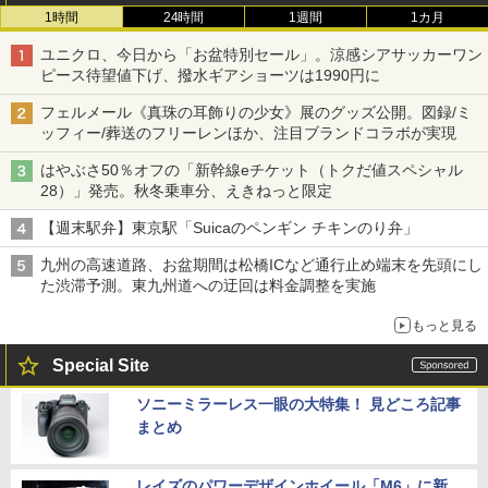
1時間
24時間
1週間
1カ月
ユニクロ、今日から「お盆特別セール」。涼感シアサッカーワン
ピース待望値下げ、撥水ギアショーツは1990円に
フェルメール《真珠の耳飾りの少女》展のグッズ公開。図録/ミ
ッフィー/葬送のフリーレンほか、注目ブランドコラボが実現
はやぶさ50％オフの「新幹線eチケット（トクだ値スペシャル
28）」発売。秋冬乗車分、えきねっと限定
【週末駅弁】東京駅「Suicaのペンギン チキンのり弁」
九州の高速道路、お盆期間は松橋ICなど通行止め端末を先頭にし
た渋滞予測。東九州道への迂回は料金調整を実施
もっと見る
Special Site
ソニーミラーレス一眼の大特集！ 見どころ記事
まとめ
レイズのパワーデザインホイール「M6」に新