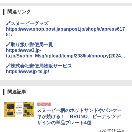
僕が見た未来【完全版】
DEWEL パラソル 大型 ビーチ アウトドアパ
￥4,980
ラソル ガーデン サイトシート付 折りたたみ
関連リンク
￥0
防水 UVカット 4段階高さ調整 軽量 収納袋付
き
ENDLESS BASE 《めざましテレビで紹介》
🔗スヌーピーグッズ
テント ワンタッチ RENEW 幅200 2-3人用 43
￥6,459
https://www.shop.post.japanpost.jp/shop/a/apress617
500002(88859)
51/
A09 地球の歩き方 イタリア 2026～2027 地
球の歩き方A ヨーロッパ
￥5,999
🔗取り扱い郵便局一覧
ポインターライト 強力 小型 緑色/赤色/青紫色
USB充電式 高精度 超長距離照射 長時間使用
https://www3.jp-
￥2,479
可能 安全ロック付き 高安全性 金属製耐久 コ
ts.jp/Syohin_Msg/upload/temp/238/list(snoopy)20240
[キャンパーズコレクション 山善] 傘みたいに
ンパクト多機能設計 持ち運び便利 アウトド
705_.pdf
広げるだけ パッとサッとテント ブラックコ
ア/オフィス/教育現場/展示会用 緑
🔗株式会社郵便局物販サービス
ーティング フルクローズ メッシュ 3-4人用
https://www.jp-ts.jp/
簡単設置 ポップアップテント エクルベージ
A26 地球の歩き方 チェコ ポーランド スロヴ
￥1,180
ュ(BC仕様) PATC-150B(EB)
ァキア 2026～2027 地球の歩き方A ヨーロッ
パ
￥9,990
関連記事
熊撃退スプレー 熊よけスプレー 熊スプレー
￥2,277
【日本企業販売】超強力クマ対策スプレー 30
0ml（連続噴射30秒）110ml（連続噴射15
グッズ
[キャンパーズコレクション 山善] 傘みたいに
秒）射程5～10m 安全ロック搭載 携帯収納袋
スヌーピー柄のホットサンドやパンケー
広げるだけ パッとサッとテント キューブワ
付き ヒグマ・イノシシ対策 自治体・教育機
キが焼ける！ BRUNO、ピーナッツデ
イド ブラックコーティング フルクローズ メ
関の購入実績 登山・キャンプ・アウトドア・
ザインの単品プレート4種
ッシュ 4人用 簡単設置 ポップアップテント P
防災用品 長期保存可能 緊急時用 日本国内発
ATCW-150B エクルベージュ
送
2024年4月11日