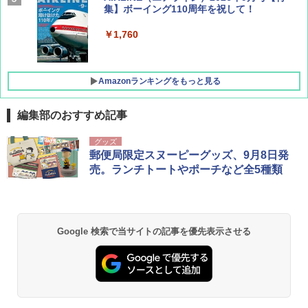
集】ボーイング110周年を祝して！
￥1,760
Amazonランキングをもっと見る
編集部のおすすめ記事
D40 地球の歩き方 チェンマイ タイ北部の魅
[キャンパーズコレクション 山善] ポップアッ
GRANDOOR ステンレス保冷剤 2個セット 2
グッズ
力的な町 2026～2027 地球の歩き方D アジア
プテント 傘みたいに広げて畳める パッとサ
026リニューアル 急速冷凍 空間倍増 衛生的
郵便局限定スヌーピーグッズ、9月8日発
ッとサンシェード キューブ フルクローズ メ
コンパクト 保冷力長持ち
売。ランチトートやポーチなど全5種類
ッシュ 簡単設置 ワンタッチテント キャンプ
￥2,079
&ハイキング カーキ PATC-150(KH)
￥2,980
￥6,830
地球の歩き方 スター・ウォーズ
BUNDOK(バンドック)ソロ ドーム 1 EX BDK
Google 検索で当サイトの記事を優先表示させる
-08EX カーキ ソロキャンプ ポリエステル フ
PYKES PEAK (パイクスピーク) 着替えテン
レーム ドーム型 テント
￥2,695
ト プライバシー テント 【中が透けない】 1
人用 折りたたみ 防災グッズ 災害用トイレ ビ
￥14,800
ーチ ピクニック ポップアップテント 携帯 簡
易 トイレテント (ブラック)