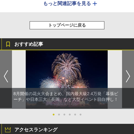
もっと関連記事を見る
トップページに戻る
おすすめ記事
8月開催の花火大会まとめ。国内最大級2.4万発「幕張ビ
ーチ」や日本三大「長岡」など大型イベント目白押し！
●
●
●
●
●
●
アクセスランキング