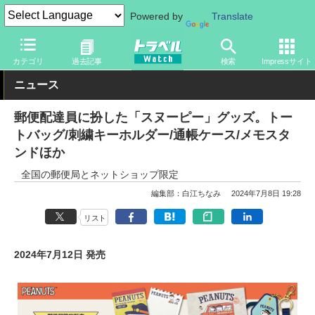
Powered by
Translate
トラベル Watch
旅のアイテム
旅行グッズ
キャラクター
カテゴリ
過去記事
検索
Impressサイト
ニュース
郵便配達員に扮した「スヌーピー」グッズ。トー
トバッグ/刺繍キーホルダー/通帳ケース/メモスタ
ンドほか
全国の郵便局とネットショップ限定
編集部：白江ちなみ
2024年7月8日 19:28
リスト
2024年7月12日 発売