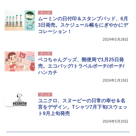
￥-
￥3,680
グッズ
ムーミンの日付印＆スタンプパッド、6月
3日発売。スケジュール帳をにぎやかにデ
コレーション！
2024年5月28日
グッズ
ペコちゃんグッズ、郵便局で1月25日発
売。エコバッグ/トラベルポーチ/ポーチ/
ハンカチ
2024年1月19日
グッズ
ユニクロ、スヌーピーの日常の幸せ＆名
言をデザイン。Tシャツ7月下旬/スウェッ
ト9月上旬発売
2024年5月20日