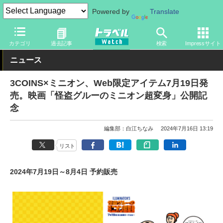
Powered by
Translate
トラベル Watch
旅のアイテム
旅行グッズ
キャラクター
カテゴリ
過去記事
検索
Impressサイト
ニュース
3COINS×ミニオン、Web限定アイテム7月19日発
売。映画「怪盗グルーのミニオン超変身」公開記
念
編集部：白江ちなみ
2024年7月16日 13:19
リスト
2024年7月19日～8月4日 予約販売