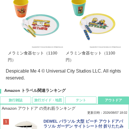
メラミン食器セット（1100
メラミン食器セット（1100
円）
円）
Despicable Me 4 © Universal City Studios LLC. All rights
reserved.
Amazon トラベル関連ランキング
旅行雑誌
旅行ガイド・地図
テント
アウトドア
Amazon アウトドア の売れ筋ランキング
更新日時：2026/08/07 18:02
ディズニーファン ２０２６年 ９月号 [雑
僕が見た未来【完全版】
[キャンパーズコレクション 山善] ポップアッ
DEWEL パラソル 大型 ビーチ アウトドアパ
誌] (ＤＩＳＮＥＹ ＦＡＮ)
プテント 傘みたいに広げて畳める パッとサ
ラソル ガーデン サイトシート付 折りたたみ