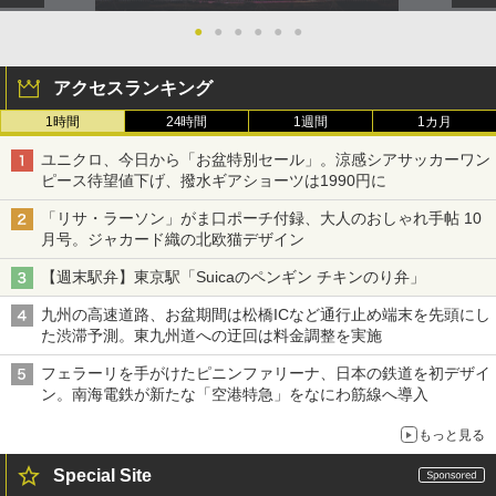
●
●
●
●
●
●
アクセスランキング
1時間
24時間
1週間
1カ月
ユニクロ、今日から「お盆特別セール」。涼感シアサッカーワン
ピース待望値下げ、撥水ギアショーツは1990円に
「リサ・ラーソン」がま口ポーチ付録、大人のおしゃれ手帖 10
月号。ジャカード織の北欧猫デザイン
【週末駅弁】東京駅「Suicaのペンギン チキンのり弁」
九州の高速道路、お盆期間は松橋ICなど通行止め端末を先頭にし
た渋滞予測。東九州道への迂回は料金調整を実施
フェラーリを手がけたピニンファリーナ、日本の鉄道を初デザイ
ン。南海電鉄が新たな「空港特急」をなにわ筋線へ導入
もっと見る
Special Site