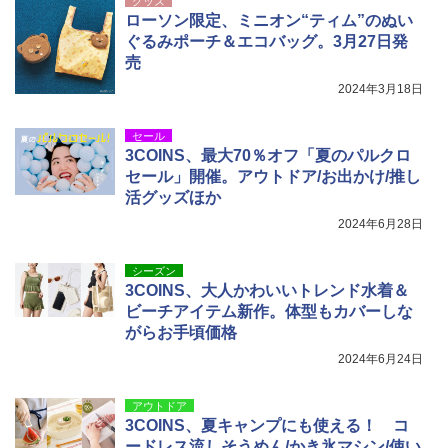
グッズ
ローソン限定、ミニオン“ティム”のぬい
ぐるみポーチ＆エコバッグ。3月27日発
売
2024年3月18日
セール
3COINS、最大70％オフ「夏のパルクロ
セール」開催。アウトドア/お出かけ/推し
活グッズほか
2024年6月28日
シーズン
3COINS、大人かわいいトレンド水着＆
ビーチアイテム新作。体型もカバーしな
がらお手頃価格
2024年6月24日
アウトドア
3COINS、夏キャンプにも使える！ コ
ードレス流しそうめん/かき氷マシン/使い