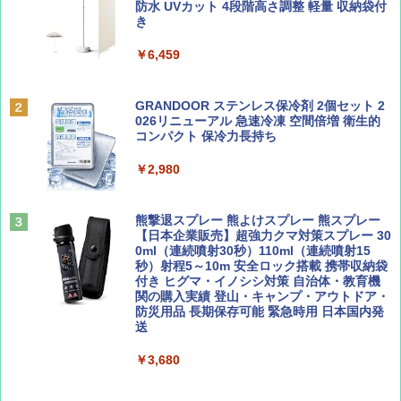
ッとサンシェード キューブ フルクローズ メ
防水 UVカット 4段階高さ調整 軽量 収納袋付
￥0
ッシュ 簡単設置 ワンタッチテント キャンプ
き
￥713
&ハイキング カーキ PATC-150(KH)
￥6,459
￥6,831
BE-PAL(ビ-パル) 2026年 9 月号【特別付録:
D40 地球の歩き方 チェンマイ タイ北部の魅
SOTO ミニマル"旅"財布 ランダム2種】
力的な町 2026～2027 地球の歩き方D アジア
GRANDOOR ステンレス保冷剤 2個セット 2
PYKES PEAK (パイクスピーク) 着替えテン
026リニューアル 急速冷凍 空間倍増 衛生的
ト プライバシー テント 【中が透けない】 1
コンパクト 保冷力長持ち
￥1,500
￥2,079
人用 折りたたみ 防災グッズ 災害用トイレ ビ
ーチ ピクニック ポップアップテント 携帯 簡
￥2,980
易 トイレテント (グレー)
山と溪谷 2026年8月号「南アルプス大全」
A09 地球の歩き方 イタリア 2026～2027 地
￥4,980
球の歩き方A ヨーロッパ
熊撃退スプレー 熊よけスプレー 熊スプレー
￥1,540
【日本企業販売】超強力クマ対策スプレー 30
￥2,479
0ml（連続噴射30秒）110ml（連続噴射15
ENDLESS BASE 《めざましテレビで紹介》
秒）射程5～10m 安全ロック搭載 携帯収納袋
テント ワンタッチ RENEW 幅200 2-3人用 43
付き ヒグマ・イノシシ対策 自治体・教育機
500002(88859)
関の購入実績 登山・キャンプ・アウトドア・
防災用品 長期保存可能 緊急時用 日本国内発
Coyote No.89 特集 星野道夫 夢見る旅
地球の歩き方 スター・ウォーズ
送
￥5,999
￥1,540
￥2,695
￥3,680
[キャンパーズコレクション 山善] 傘みたいに
広げるだけ パッとサッとテント ブラックコ