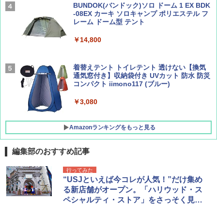
ーティング フルクローズ メッシュ 3-4人用
BUNDOK(バンドック)ソロ ドーム 1 EX BDK
簡単設置 ポップアップテント エクルベージ
-08EX カーキ ソロキャンプ ポリエステル フ
AIRLINE（エアライン）2026年9月号【特
A26 地球の歩き方 チェコ ポーランド スロヴ
ュ(BC仕様) PATC-150B(EB)
レーム ドーム型 テント
集】ボーイング110周年を祝して！
ァキア 2026～2027 地球の歩き方A ヨーロッ
パ
￥9,990
￥14,800
￥1,760
￥2,277
[キャンパーズコレクション 山善] 傘みたいに
着替えテント トイレテント 透けない【換気
広げるだけ パッとサッとテント キューブワ
通気窓付き】収納袋付き UVカット 防水 防災
イド ブラックコーティング フルクローズ メ
コンパクト iimono117 (ブルー)
ッシュ 4人用 簡単設置 ポップアップテント P
ATCW-150B エクルベージュ
￥3,080
￥-
Amazonランキングをもっと見る
編集部のおすすめ記事
行ってみた
“USJといえば今コレが人気！”だけ集め
る新店舗がオープン。「ハリウッド・ス
ペシャルティ・ストア」をさっそく見て
きた