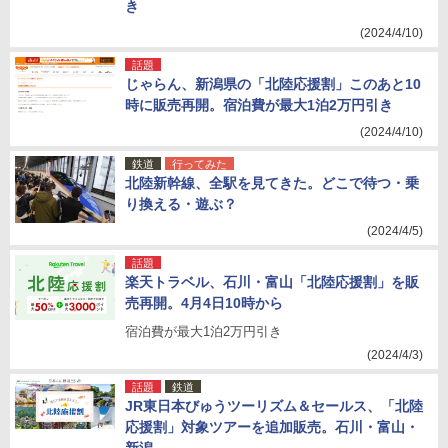
き
(2024/4/10)
話題
じゃらん、新潟県の「北陸応援割」このあと10
時に販売再開。宿泊費が最大1泊2万円引き
(2024/4/10)
鉄道
行ってみた
北陸新幹線、全駅を見てきた。どこで待つ・乗
り換える・遊ぶ？
(2024/4/5)
話題
楽天トラベル、石川・富山「北陸応援割」を販
売再開。4月4日10時から
宿泊費が最大1泊2万円引き
(2024/4/3)
話題
鉄道
JR東日本びゅうツーリズム＆セールス、「北陸
応援割」対象ツアーを追加販売。石川・富山・