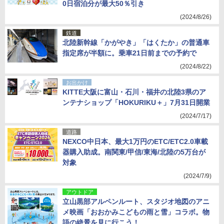
0日宿泊分が最大50％引き
(2024/8/26)
鉄道
北陸新幹線「かがやき」「はくたか」の普通車
指定席が半額に。乗車21日前までの予約で
(2024/8/22)
お出かけ
KITTE大阪に富山・石川・福井の北陸3県のア
ンテナショップ「HOKURIKU＋」7月31日開業
(2024/7/17)
道路
NEXCO中日本、最大1万円のETC/ETC2.0車載
器購入助成。南関東/甲信/東海/北陸の5万台が
対象
(2024/7/9)
アウトドア
立山黒部アルペンルート、スタジオ地図のアニ
メ映画「おおかみこどもの雨と雪」コラボ。物
語の絶景を見に行こう！