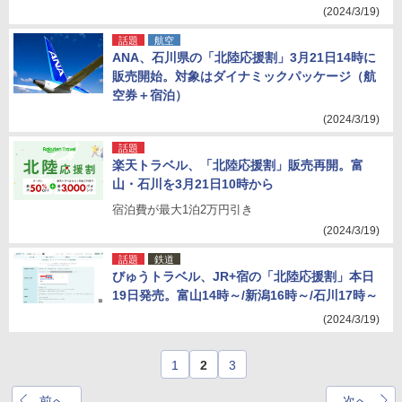
(2024/3/19)
話題
航空
ANA、石川県の「北陸応援割」3月21日14時に
販売開始。対象はダイナミックパッケージ（航
空券＋宿泊）
(2024/3/19)
話題
楽天トラベル、「北陸応援割」販売再開。富
山・石川を3月21日10時から
宿泊費が最大1泊2万円引き
(2024/3/19)
話題
鉄道
びゅうトラベル、JR+宿の「北陸応援割」本日
19日発売。富山14時～/新潟16時～/石川17時～
(2024/3/19)
1
2
3
前へ
次へ