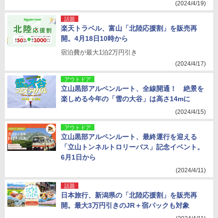
(2024/4/19)
話題
楽天トラベル、富山「北陸応援割」を販売再
開。4月18日10時から
宿泊費が最大1泊2万円引き
(2024/4/17)
アウトドア
立山黒部アルペンルート、全線開通！ 絶景を
楽しめる今年の「雪の大谷」は高さ14mに
(2024/4/15)
アウトドア
立山黒部アルペンルート、最終運行を迎える
「立山トンネルトロリーバス」記念イベント。
6月1日から
(2024/4/11)
話題
日本旅行、新潟県の「北陸応援割」を販売再
開。最大3万円引きのJR＋宿パックも対象