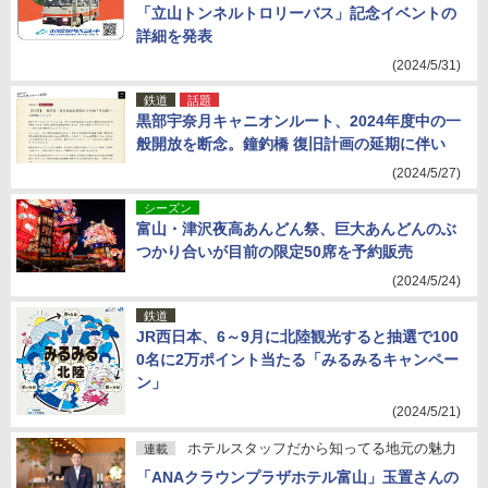
「立山トンネルトロリーバス」記念イベントの
詳細を発表
(2024/5/31)
鉄道
話題
黒部宇奈月キャニオンルート、2024年度中の一
般開放を断念。鐘釣橋 復旧計画の延期に伴い
(2024/5/27)
シーズン
富山・津沢夜高あんどん祭、巨大あんどんのぶ
つかり合いが目前の限定50席を予約販売
(2024/5/24)
鉄道
JR西日本、6～9月に北陸観光すると抽選で100
0名に2万ポイント当たる「みるみるキャンペー
ン」
(2024/5/21)
ホテルスタッフだから知ってる地元の魅力
連載
「ANAクラウンプラザホテル富山」玉置さんの