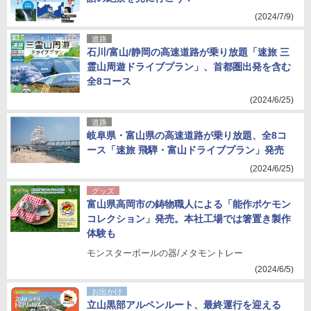
(2024/7/9)
道路
石川/富山/静岡の高速道路が乗り放題「速旅 三
霊山周遊ドライブプラン」、首都圏出発を含む
全8コース
(2024/6/25)
道路
岐阜県・富山県の高速道路が乗り放題、全8コ
ース「速旅 飛騨・富山ドライブプラン」発売
(2024/6/25)
グッズ
富山県高岡市の鋳物職人による「能作ポケモン
コレクション」発売。本社工場では箸置き製作
体験も
モンスターボールの器/メタモントレー
(2024/6/5)
お出かけ
立山黒部アルペンルート、最終運行を迎える