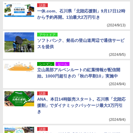
話題
一休.com、石川県「北陸応援割」9月17日12時
から予約再開。1泊最大2万円引き
(2024/9/13)
アウトドア
ソフトバンク、剱岳の登山道周辺で通信サービ
スを提供
(2024/9/5)
シーズン
セール
立山黒部アルペンルートの紅葉情報が配信開
始。1000円超引きの「秋の早割10」実施中
(2024/9/4)
話題
ANA、本日14時販売スタート。石川県「北陸応
援割」でダイナミックパッケージ最大3万円引
き
(2024/9/4)
話題