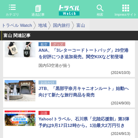
カテゴリ
過去記事
検索
Impressサイト
トラベル Watch
地域
国内旅行
富山
富山 関連記事
航空
グッズ
ANA、「3レターコードトートバッグ」29空港
を好評につき追加発売。関空KIXなど初登場
国内53空港が揃う
(2024/10/3)
お出かけ
JTB、「黒部宇奈月キャニオンルート」始動へ
向けて新たな旅行商品を発売
(2024/9/30)
話題
Yahoo!トラベル、石川県「北陸応援割」第3弾
予約は9月17日12時から。1泊最大2万円引き
(2024/9/13)