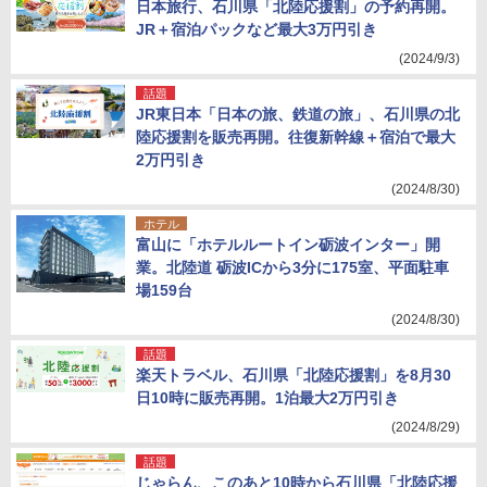
日本旅行、石川県「北陸応援割」の予約再開。
JR＋宿泊パックなど最大3万円引き
(2024/9/3)
話題
JR東日本「日本の旅、鉄道の旅」、石川県の北
陸応援割を販売再開。往復新幹線＋宿泊で最大
2万円引き
(2024/8/30)
ホテル
富山に「ホテルルートイン砺波インター」開
業。北陸道 砺波ICから3分に175室、平面駐車
場159台
(2024/8/30)
話題
楽天トラベル、石川県「北陸応援割」を8月30
日10時に販売再開。1泊最大2万円引き
(2024/8/29)
話題
じゃらん、このあと10時から石川県「北陸応援