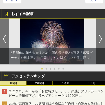
おすすめ記事
8月開催の花火大会まとめ。国内最大級2.4万発「幕張ビ
ーチ」や日本三大「長岡」など大型イベント目白押し！
●
●
●
●
●
●
アクセスランキング
1時間
24時間
1週間
1カ月
ユニクロ、今日から「お盆特別セール」。涼感シアサッカーワン
ピース待望値下げ、撥水ギアショーツは1990円に
九州の高速道路、お盆期間は松橋ICなど通行止め端末を先頭にし