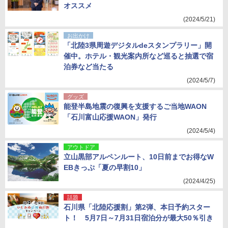
オススメ
(2024/5/21)
お出かけ
「北陸3県周遊デジタルdeスタンプラリー」開
催中。ホテル・観光案内所など巡ると抽選で宿
泊券など当たる
(2024/5/7)
グッズ
能登半島地震の復興を支援するご当地WAON
「石川富山応援WAON」発行
(2024/5/4)
アウトドア
立山黒部アルペンルート、10日前までお得なW
EBきっぷ「夏の早割10」
(2024/4/25)
話題
石川県「北陸応援割」第2弾、本日予約スター
ト！ 5月7日～7月31日宿泊分が最大50％引き