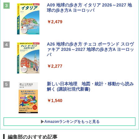
山と溪谷 2026年8月号「南アルプス大全」
A09 地球の歩き方 イタリア 2026～2027 地
球の歩き方A ヨーロッパ
￥1,540
￥2,479
Coyote No.89 特集 星野道夫 夢見る旅
A26 地球の歩き方 チェコ ポーランド スロヴ
ァキア 2026～2027 地球の歩き方A ヨーロッ
パ
￥1,540
￥2,277
AIRLINE（エアライン）2026年9月号【特
新しい日本地理 地図・統計・移動から読み
集】ボーイング110周年を祝して！
解く (講談社現代新書)
￥1,760
￥1,540
Amazonランキングをもっと見る
編集部のおすすめ記事