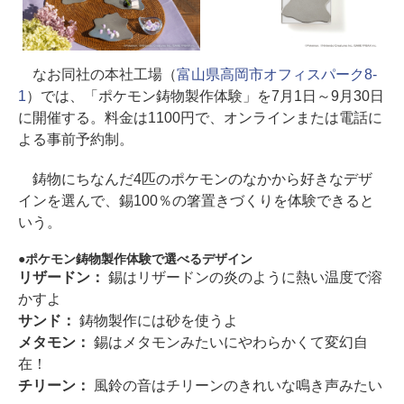
なお同社の本社工場（
富山県高岡市オフィスパーク8-
1
）では、「ポケモン鋳物製作体験」を7月1日～9月30日
に開催する。料金は1100円で、オンラインまたは電話に
よる事前予約制。
鋳物にちなんだ4匹のポケモンのなかから好きなデザ
インを選んで、錫100％の箸置きづくりを体験できると
いう。
ポケモン鋳物製作体験で選べるデザイン
リザードン：
錫はリザードンの炎のように熱い温度で溶
かすよ
サンド：
鋳物製作には砂を使うよ
メタモン：
錫はメタモンみたいにやわらかくて変幻自
在！
チリーン：
風鈴の音はチリーンのきれいな鳴き声みたい