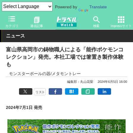
Powered by
Translate
トラベル Watch
旅のアイテム
旅行グッズ
キャラクター
カテゴリ
過去記事
検索
Impressサイト
ニュース
富山県高岡市の鋳物職人による「能作ポケモンコ
レクション」発売。本社工場では箸置き製作体験
も
モンスターボールの器/メタモントレー
編集部：丸山花梨
2024年6月5日 16:00
リスト
2024年7月1日 発売