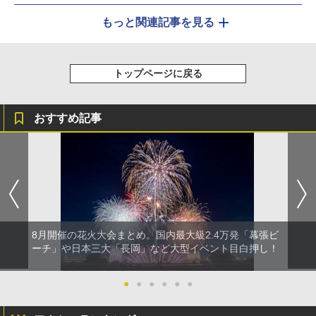
もっと関連記事を見る
トップページに戻る
おすすめ記事
8月開催の花火大会まとめ。国内最大級2.4万発「幕張ビ
ーチ」や日本三大「長岡」など大型イベント目白押し！
●
●
●
●
●
●