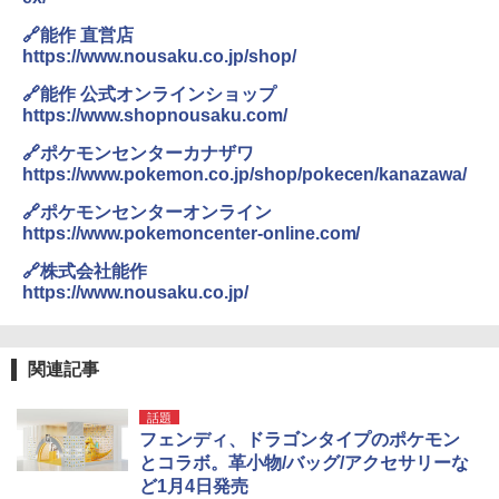
￥2,980
[キャンパーズコレクション 山善] 傘みたいに
🔗能作 直営店
広げるだけ パッとサッとテント ブラックコ
https://www.nousaku.co.jp/shop/
ーティング フルクローズ メッシュ 3-4人用
ポインターライト 強力 小型 緑色/赤色/青紫色
簡単設置 ポップアップテント エクルベージ
USB充電式 高精度 超長距離照射 長時間使用
🔗能作 公式オンラインショップ
ュ(BC仕様) PATC-150B(EB)
可能 安全ロック付き 高安全性 金属製耐久 コ
https://www.shopnousaku.com/
ンパクト多機能設計 持ち運び便利 アウトド
ア/オフィス/教育現場/展示会用 緑
￥9,990
🔗ポケモンセンターカナザワ
https://www.pokemon.co.jp/shop/pokecen/kanazawa/
￥1,180
🔗ポケモンセンターオンライン
[キャンパーズコレクション 山善] 傘みたいに
https://www.pokemoncenter-online.com/
広げるだけ パッとサッとテント キューブワ
イド ブラックコーティング フルクローズ メ
電動エアーポンプ SUP用 20PSI 電動ポンプ
🔗株式会社能作
ッシュ 4人用 簡単設置 ポップアップテント P
ゴムボート 空気入れ 空気抜き 自動停止 過熱
ATCW-150B エクルベージュ
保護 日光可読lcd 7種類ノズル付き
https://www.nousaku.co.jp/
￥-
￥7,884
関連記事
話題
フェンディ、ドラゴンタイプのポケモン
とコラボ。革小物/バッグ/アクセサリーな
ど1月4日発売