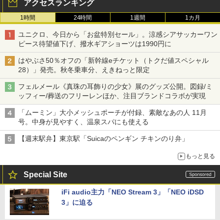
アクセスランキング
1時間
24時間
1週間
1カ月
ユニクロ、今日から「お盆特別セール」。涼感シアサッカーワン
ピース待望値下げ、撥水ギアショーツは1990円に
はやぶさ50％オフの「新幹線eチケット（トクだ値スペシャル
28）」発売。秋冬乗車分、えきねっと限定
フェルメール《真珠の耳飾りの少女》展のグッズ公開。図録/ミ
ッフィー/葬送のフリーレンほか、注目ブランドコラボが実現
「ムーミン」大小メッシュポーチが付録、素敵なあの人 11月
号。中身が見やすく、温泉スパにも使える
【週末駅弁】東京駅「Suicaのペンギン チキンのり弁」
もっと見る
Special Site
iFi audio主力「NEO Stream 3」「NEO iDSD
3」に迫る