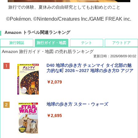
旅行での体験、夏休みの自由研究としてもお勧めとのこと
©Pokémon. ©Nintendo/Creatures Inc./GAME FREAK inc.
Amazon トラベル関連ランキング
旅行雑誌
旅行ガイド・地図
テント
アウトドア
Amazon 旅行ガイド・地図 の売れ筋ランキング
更新日時：2026/08/09 00:02
BE-PAL(ビ-パル) 2026年 9 月号【特別付録:
D40 地球の歩き方 チェンマイ タイ北部の魅
SOTO ミニマル"旅"財布 ランダム2種】
力的な町 2026～2027 地球の歩き方D アジア
￥1,500
￥2,079
ディズニーファン ２０２６年 ９月号 [雑
地球の歩き方 スター・ウォーズ
誌] (ＤＩＳＮＥＹ ＦＡＮ)
￥2,695
￥713