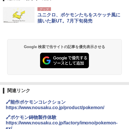
[キャンパーズコレクション 山善] ポップアッ
DEWEL パラソル 大型 ビーチ アウトドアパ
グッズ
プテント 傘みたいに広げて畳める パッとサ
ラソル ガーデン サイトシート付 折りたたみ
ユニクロ、ポケモンたちをスケッチ風に
ッとサンシェード キューブ フルクローズ メ
防水 UVカット 4段階高さ調整 軽量 収納袋付
描いた新UT。7月下旬発売
ッシュ 簡単設置 ワンタッチテント キャンプ
き
&ハイキング カーキ PATC-150(KH)
￥6,459
￥6,830
Google 検索で当サイトの記事を優先表示させる
熊撃退スプレー 熊よけスプレー 熊スプレー
PYKES PEAK (パイクスピーク) 着替えテン
【日本企業販売】超強力クマ対策スプレー 30
ト プライバシー テント 【中が透けない】 1
0ml（連続噴射30秒）110ml（連続噴射15
人用 折りたたみ 防災グッズ 災害用トイレ ビ
秒）射程5～10m 安全ロック搭載 携帯収納袋
ーチ ピクニック ポップアップテント 携帯 簡
付き ヒグマ・イノシシ対策 自治体・教育機
易 トイレテント (ブラック)
関の購入実績 登山・キャンプ・アウトドア・
防災用品 長期保存可能 緊急時用 日本国内発
送
￥4,980
関連リンク
￥3,680
ENDLESS BASE 《めざましテレビで紹介》
🔗能作ポケモンコレクション
テント ワンタッチ RENEW 幅200 2-3人用 43
https://www.nousaku.co.jp/product/pokemon/
500002(89232)
GRANDOOR ステンレス保冷剤 2個セット 2
026リニューアル 急速冷凍 空間倍増 衛生的
🔗ポケモン鋳物製作体験
コンパクト 保冷力長持ち
￥5,999
https://www.nousaku.co.jp/factory/imono/pokemon-
ex/