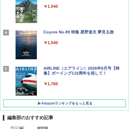
￥1,540
Coyote No.89 特集 星野道夫 夢見る旅
￥1,540
AIRLINE（エアライン）2026年9月号【特
集】ボーイング110周年を祝して！
￥1,760
Amazonランキングをもっと見る
編集部のおすすめ記事
D40 地球の歩き方 チェンマイ タイ北部の魅
[キャンパーズコレクション 山善] ポップアッ
DEWEL パラソル 大型 ビーチ アウトドアパ
道路