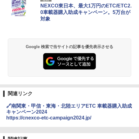
力的な町 2026～2027 地球の歩き方D アジア
プテント 傘みたいに広げて畳める パッとサ
ラソル ガーデン サイトシート付 折りたたみ
NEXCO東日本、最大1万円のETC/ETC2.
ッとサンシェード キューブ フルクローズ メ
防水 UVカット 4段階高さ調整 軽量 収納袋付
0車載器購入助成キャンペーン。5万台が
ッシュ 簡単設置 ワンタッチテント キャンプ
き
￥2,079
対象
&ハイキング カーキ PATC-150(KH)
￥6,459
￥6,831
A09 地球の歩き方 イタリア 2026～2027 地
球の歩き方A ヨーロッパ
BUNDOK(バンドック)ソロ ドーム 1 EX BDK
Google 検索で当サイトの記事を優先表示させる
PYKES PEAK (パイクスピーク) 着替えテン
-08EX カーキ ソロキャンプ ポリエステル フ
ト プライバシー テント 【中が透けない】 1
レーム テント
￥2,479
人用 折りたたみ 防災グッズ 災害用トイレ ビ
ーチ ピクニック ポップアップテント 携帯 簡
￥14,800
易 トイレテント (ブラック)
地球の歩き方 スター・ウォーズ
￥4,980
GRANDOOR ステンレス保冷剤 2個セット 2
￥2,695
026リニューアル 急速冷凍 空間倍増 衛生的
コンパクト 保冷力長持ち
関連リンク
ENDLESS BASE 《めざましテレビで紹介》
テント ワンタッチ RENEW 幅200 2-3人用 43
￥2,980
🔗南関東・甲信・東海・北陸エリアETC 車載器購入助成
500002(88859)
キャンペーン2024
A26 地球の歩き方 チェコ ポーランド スロヴ
https://cnexco-etc-campaign2024.jp/
ァキア 2026～2027 地球の歩き方A ヨーロッ
￥5,999
ニューエラ New Era キャップ メッシュキャ
パ
ップ 9FORTY AFrame 15226380 NER37C00
94 ストーン ニューエラキャップ 9FORTYA
￥2,277
[キャンパーズコレクション 山善] 傘みたいに
サーフライダーファウンデーション Surfride