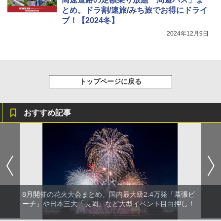
とめ。ドラ割/速旅/みち旅でお得にドライ
ブ！【2024冬】
2024年12月9日
トップページに戻る
おすすめ記事
8月開催の花火大会まとめ。国内最大級2.4万発「幕張ビ
ーチ」や日本三大「長岡」など大型イベント目白押し！