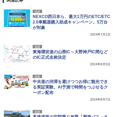
関連記事
広げるだけ パッとサッとテント ブラックコ
r Foundation コラボ Aフレーム メンズ レデ
ーティング フルクローズ メッシュ 3-4人用
ィース 帽子 スナップバック a-frame 9フォー
道路
簡単設置 ポップアップテント エクルベージ
ティー男女兼用ユニセックス 夏用 日除けUV
新しい日本地理 地図・統計・移動から読み
NEXCO西日本ら、最大1万円のETC/ETC
ュ(BC仕様) PATC-150B(EB)
ケア FREE
解く (講談社現代新書)
2.0車載器購入助成キャンペーン。5万台
￥9,990
￥4,400
￥1,540
が対象
2024年7月1日
[キャンパーズコレクション 山善] 傘みたいに
熊撃退スプレー 熊よけスプレー 熊スプレー
広げるだけ パッとサッとテント キューブワ
【日本企業販売】超強力クマ対策スプレー 30
道路
イド ブラックコーティング フルクローズ メ
0ml（連続噴射30秒）110ml（連続噴射15
東海環状道の山県IC～大野神戸IC間など
ッシュ 4人用 簡単設置 ポップアップテント P
秒）射程5～10m 安全ロック搭載 携帯収納袋
のIC正式名称決定
ATCW-150B エクルベージュ
付き ヒグマ・イノシシ対策 自治体・教育機
関の購入実績 登山・キャンプ・アウトドア・
2024年8月5日
防災用品 長期保存可能 緊急時用 日本国内発
￥-
送
道路
中央道の渋滞を避けつつお得に観光でき
￥3,680
る実証実験。AI予測で時間をつぶせるク
ーポン配布
2024年8月7日
道路
高速道路の定額乗り放題「周遊パス」ま