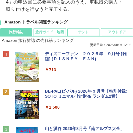
4」の申込書に必要事項を記入のうえ、車載器の購入・
取り付けを行なうと完了する。
Amazon トラベル関連ランキング
旅行雑誌
旅行ガイド・地図
テント
アウトドア
Amazon 旅行雑誌 の売れ筋ランキング
更新日時：2026/08/07 12:02
ディズニーファン ２０２６年 ９月号 [雑
誌] (ＤＩＳＮＥＹ ＦＡＮ)
￥713
BE-PAL(ビ-パル) 2026年 9 月号【特別付録:
SOTO ミニマル"旅"財布 ランダム2種】
￥1,500
山と溪谷 2026年8月号「南アルプス大全」