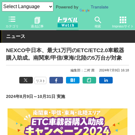
Powered by
Translate
トラベル Watch
企業・政府・官庁
道路
NEXCO
カテゴリ
過去記事
検索
Impressサイト
ニュース
NEXCO中日本、最大1万円のETC/ETC2.0車載器
購入助成。南関東/甲信/東海/北陸の5万台が対象
編集部：二村 茜
2024年7月9日 16:18
リスト
2024年8月9日～10月31日 実施