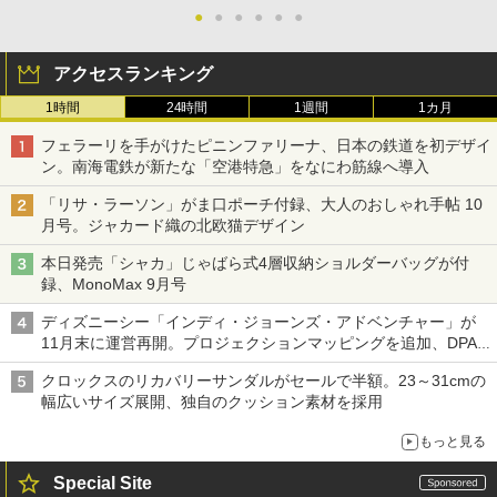
●
●
●
●
●
●
アクセスランキング
1時間
24時間
1週間
1カ月
フェラーリを手がけたピニンファリーナ、日本の鉄道を初デザイ
ン。南海電鉄が新たな「空港特急」をなにわ筋線へ導入
「リサ・ラーソン」がま口ポーチ付録、大人のおしゃれ手帖 10
月号。ジャカード織の北欧猫デザイン
本日発売「シャカ」じゃばら式4層収納ショルダーバッグが付
録、MonoMax 9月号
ディズニーシー「インディ・ジョーンズ・アドベンチャー」が
11月末に運営再開。プロジェクションマッピングを追加、DPA
は1500円
クロックスのリカバリーサンダルがセールで半額。23～31cmの
幅広いサイズ展開、独自のクッション素材を採用
もっと見る
Special Site