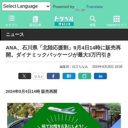
Powered by
Translate
トラベル Watch
企業・政府・官庁
国内エアライン
ANA
カテゴリ
過去記事
検索
Impressサイト
ニュース
ANA、石川県「北陸応援割」9月4日14時に販売再
開。ダイナミックパッケージが最大3万円引き
編集部：白江ちなみ
2024年8月28日 16:08
リスト
2024年9月4日14時 販売再開