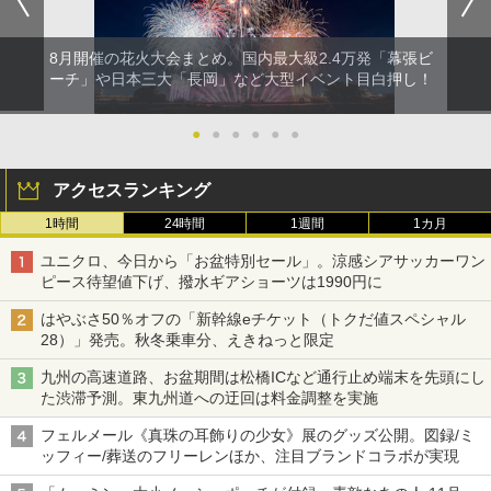
8月開催の花火大会まとめ。国内最大級2.4万発「幕張ビ
ーチ」や日本三大「長岡」など大型イベント目白押し！
●
●
●
●
●
●
アクセスランキング
1時間
24時間
1週間
1カ月
ユニクロ、今日から「お盆特別セール」。涼感シアサッカーワン
ピース待望値下げ、撥水ギアショーツは1990円に
はやぶさ50％オフの「新幹線eチケット（トクだ値スペシャル
28）」発売。秋冬乗車分、えきねっと限定
九州の高速道路、お盆期間は松橋ICなど通行止め端末を先頭にし
た渋滞予測。東九州道への迂回は料金調整を実施
フェルメール《真珠の耳飾りの少女》展のグッズ公開。図録/ミ
ッフィー/葬送のフリーレンほか、注目ブランドコラボが実現