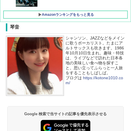
Amazonランキングをもっと見る
琴音
シャンソン、JAZZなどをメイン
地球の歩き方 スター・ウォーズ
[キャンパーズコレクション 山善] ポップアッ
DEWEL パラソル 大型 ビーチ アウトドアパ
に歌うボーカリスト。たまにア
プテント 傘みたいに広げて畳める パッとサ
ラソル ガーデン サイトシート付 折りたたみ
ルトサックスも吹きます。1986
ッとサンシェード キューブ フルクローズ メ
防水 UVカット 4段階高さ調整 軽量 収納袋付
￥2,695
年10月10日生まれ。趣味・特技
ッシュ 簡単設置 ワンタッチテント キャンプ
き
は、ライブなどで訪れた日本各
&ハイキング カーキ PATC-150(KH)
地の美味しい食べ物を探すこ
￥6,459
と。思い立ってふらっと一人旅
￥6,829
をすることもしばしば。
D40 地球の歩き方 チェンマイ タイ北部の魅
ブログは
https://kotone1010.co
力的な町 2026～2027 地球の歩き方D アジア
GRANDOOR ステンレス保冷剤 2個セット 2
m/
PYKES PEAK (パイクスピーク) 着替えテン
026リニューアル 急速冷凍 空間倍増 衛生的
ト プライバシー テント 【中が透けない】 1
コンパクト 保冷力長持ち
￥2,079
人用 折りたたみ 防災グッズ 災害用トイレ ビ
ーチ ピクニック ポップアップテント 携帯 簡
￥2,980
易 トイレテント (オリーブ)
A09 地球の歩き方 イタリア 2026～2027 地
Google 検索で当サイトの記事を優先表示させる
￥4,836
球の歩き方A ヨーロッパ
熊撃退スプレー 熊よけスプレー 熊スプレー
【日本企業販売】超強力クマ対策スプレー 30
￥2,479
0ml（連続噴射30秒）110ml（連続噴射15