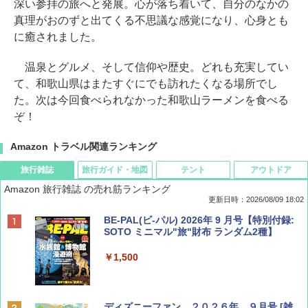
深い参拝の旅へと発展。心が落ち着いて、自分のなかの
真理がおのずと出てくる不思議な感覚になり、心身とも
に癒されました。
温泉とグルメ、そして信仰や歴史。どれも充実してい
て、和歌山県はまたすぐにでも訪れたくなる場所でし
た。次は今回食べられなかった和歌山ラーメンを食べる
ぞ！
Amazon トラベル関連ランキング
旅行雑誌
旅行ガイド・地図
テント
アウトドア
Amazon 旅行雑誌 の売れ筋ランキング
更新日時：2026/08/09 18:02
BE-PAL(ビ-パル) 2026年 9 月号【特別付録:
SOTO ミニマル"旅"財布 ランダム2種】
￥1,500
ディズニーファン ２０２６年 ９月号 [雑