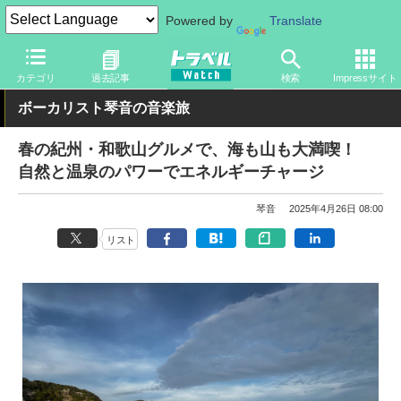
Powered by
Translate
トラベル Watch
地域
国内旅行
和歌山
カテゴリ
過去記事
検索
Impressサイト
ボーカリスト琴音の音楽旅
春の紀州・和歌山グルメで、海も山も大満喫！
自然と温泉のパワーでエネルギーチャージ
琴音
2025年4月26日 08:00
リスト