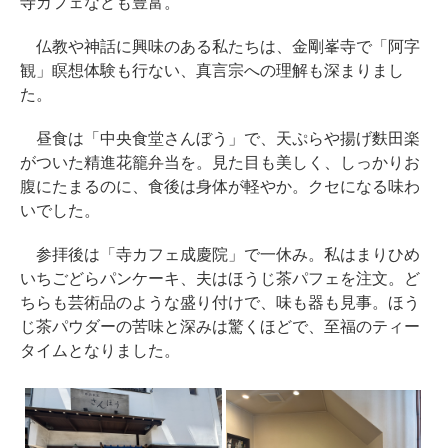
寺カフェなども豊富。
仏教や神話に興味のある私たちは、金剛峯寺で「阿字
観」瞑想体験も行ない、真言宗への理解も深まりまし
た。
昼食は「中央食堂さんぼう」で、天ぷらや揚げ麩田楽
がついた精進花籠弁当を。見た目も美しく、しっかりお
腹にたまるのに、食後は身体が軽やか。クセになる味わ
いでした。
参拝後は「寺カフェ成慶院」で一休み。私はまりひめ
いちごどらパンケーキ、夫はほうじ茶パフェを注文。ど
ちらも芸術品のような盛り付けで、味も器も見事。ほう
じ茶パウダーの苦味と深みは驚くほどで、至福のティー
タイムとなりました。