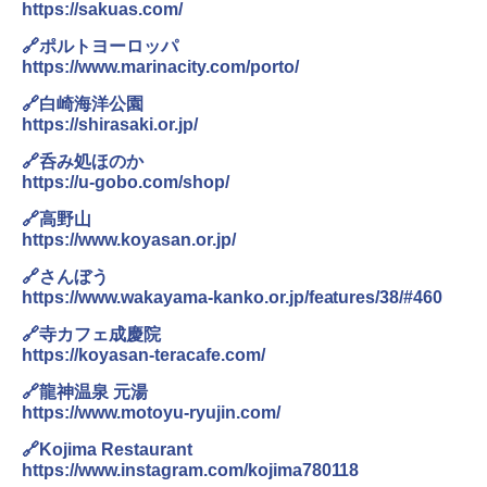
https://sakuas.com/
🔗ポルトヨーロッパ
https://www.marinacity.com/porto/
🔗白崎海洋公園
https://shirasaki.or.jp/
🔗呑み処ほのか
https://u-gobo.com/shop/
🔗高野山
https://www.koyasan.or.jp/
🔗さんぼう
https://www.wakayama-kanko.or.jp/features/38/#460
🔗寺カフェ成慶院
https://koyasan-teracafe.com/
🔗龍神温泉 元湯
https://www.motoyu-ryujin.com/
🔗Kojima Restaurant
https://www.instagram.com/kojima780118