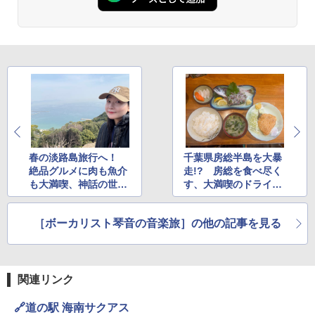
ENDLESS BASE 《めざましテレビで紹介》
秒）射程5～10m 安全ロック搭載 携帯収納袋
テント ワンタッチ RENEW 幅200 2-3人用 43
付き ヒグマ・イノシシ対策 自治体・教育機
500002(88859)
関の購入実績 登山・キャンプ・アウトドア・
防災用品 長期保存可能 緊急時用 日本国内発
A26 地球の歩き方 チェコ ポーランド スロヴ
送
ァキア 2026～2027 地球の歩き方A ヨーロッ
￥5,999
パ
￥3,680
￥2,277
[キャンパーズコレクション 山善] 傘みたいに
広げるだけ パッとサッとテント ブラックコ
ーティング フルクローズ メッシュ 3-4人用
Across やわらか保冷剤 日本製 固まらない 1
簡単設置 ポップアップテント エクルベージ
1cm ソフト 2個セット (2個セット)
新しい日本地理 地図・統計・移動から読み
ュ(BC仕様) PATC-150B(EB)
解く (講談社現代新書)
春の淡路島旅行へ！
千葉県房総半島を大暴
￥680
￥9,990
絶品グルメに肉も魚介
走!? 房総を食べ尽く
￥1,540
も大満喫、神話の世界
す、大満喫のドライブ
へトリップ
夫婦旅
着替えテント トイレテント 透けない【換気
[キャンパーズコレクション 山善] 傘みたいに
通気窓付き】収納袋付き UVカット 防水 防災
広げるだけ パッとサッとテント キューブワ
［ボーカリスト琴音の音楽旅］の他の記事を見る
コンパクト iimono117 (ブルー)
イドプラス ブラックコーティング フルクロ
ーズ メッシュ 5人用 簡単設置 ポップアップ
テント PATCW-200B エクルベージュ
￥3,180
関連リンク
￥15,990
🔗道の駅 海南サクアス