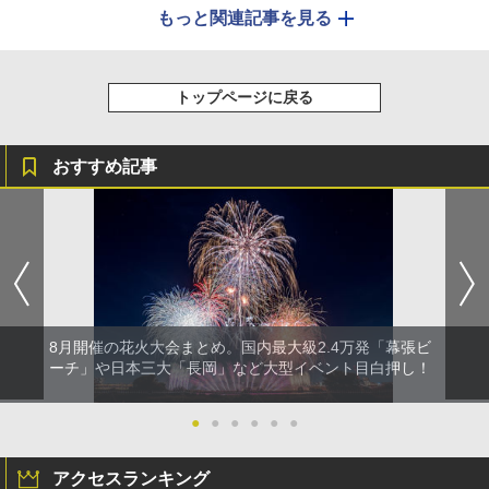
もっと関連記事を見る
トップページに戻る
おすすめ記事
8月開催の花火大会まとめ。国内最大級2.4万発「幕張ビ
ーチ」や日本三大「長岡」など大型イベント目白押し！
●
●
●
●
●
●
アクセスランキング