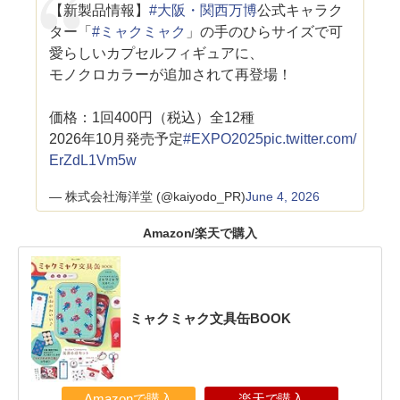
【新製品情報】
#大阪・関西万博
公式キャラク
ター「
#ミャクミャク
」の手のひらサイズで可
愛らしいカプセルフィギュアに、
モノクロカラーが追加されて再登場！
価格：1回400円（税込）全12種
2026年10月発売予定
#EXPO2025
pic.twitter.com/
ErZdL1Vm5w
— 株式会社海洋堂 (@kaiyodo_PR)
June 4, 2026
Amazon/楽天で購入
ミャクミャク文具缶BOOK
Amazonで購入
楽天で購入