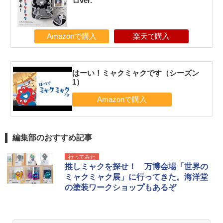
ロver.
Amazonで購入
楽天で購入
はーい！ミャクミャクです（シーズン
1）
編集部のおすすめ記事
行ってみた
推しミャクを探せ！ 万博会場「世界の
ミャクミャク展」に行ってきた。海洋堂
の塗装ワークショップもあるぞ