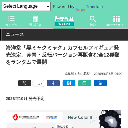
Powered by
Translate
トラベル Watch
イベント
国際博覧会
2025年大阪・関西万博
カテゴリ
過去記事
検索
Impressサイト
ニュース
海洋堂「黒ミャクミャク」カプセルフィギュア発
売決定。赤青・反転バージョン再販含む全12種類
をランダムで展開
編集部：丸山花梨
2026年6月5日 06:00
リスト
2026年10月 発売予定