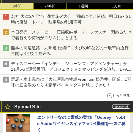
1時間
24時間
1週間
1カ月
名神 大津SA「びわ湖大花火大会」開催に伴い閉鎖。明日15～21
時は店舗・トイレ・駐車場の利用不可
本日発売「スヌーピー」圧縮収納ポーチ。ファスナー閉めるだけ
で着替えや荷物がスリムにまとまる
熊本の高速道路、九州道 松橋IC～えびのICなどの一般車両通行
再開は8月後半見込み
ディズニーシー「インディ・ジョーンズ・アドベンチャー」が
11月末に運営再開。プロジェクションマッピングを追加、DPA
は1500円
群馬・水上温泉に「大江戸温泉物語Premium 松乃井」開業。1万
坪の庭園湯めぐり＆豪華バイキングを体験してきた！
もっと見る
Special Site
エントリーなのに脅威の実力!「Osprey」Nobl
e Audioワイヤレスイヤフォン4機種を一気に聴
く