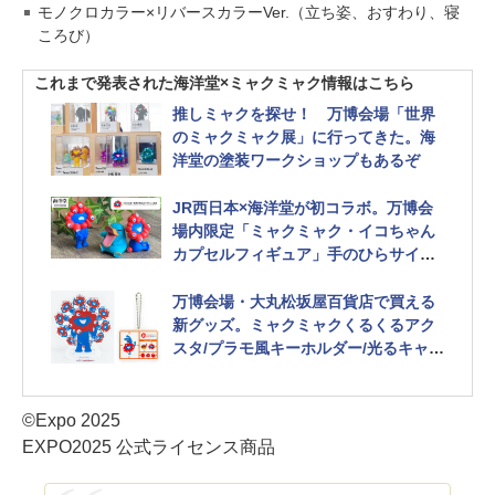
モノクロカラー×リバースカラーVer.（立ち姿、おすわり、寝
ころび）
これまで発表された海洋堂×ミャクミャク情報はこちら
推しミャクを探せ！ 万博会場「世界
のミャクミャク展」に行ってきた。海
洋堂の塗装ワークショップもあるぞ
JR西日本×海洋堂が初コラボ。万博会
場内限定「ミャクミャク・イコちゃん
カプセルフィギュア」手のひらサイズ
全4種類
万博会場・大丸松坂屋百貨店で買える
新グッズ。ミャクミャクくるくるアク
スタ/プラモ風キーホルダー/光るキャン
ディほか 海洋堂フィギュアは購入制限
緩和
©Expo 2025
EXPO2025 公式ライセンス商品