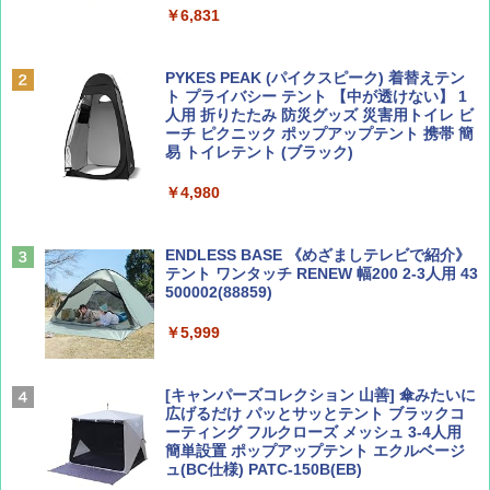
￥6,831
BE-PAL(ビ-パル) 2026年 9 月号【特別付録:
A09 地球の歩き方 イタリア 2026～2027 地
SOTO ミニマル"旅"財布 ランダム2種】
球の歩き方A ヨーロッパ
PYKES PEAK (パイクスピーク) 着替えテン
ト プライバシー テント 【中が透けない】 1
￥1,500
￥2,479
人用 折りたたみ 防災グッズ 災害用トイレ ビ
ーチ ピクニック ポップアップテント 携帯 簡
易 トイレテント (ブラック)
山と溪谷 2026年8月号「南アルプス大全」
地球の歩き方 スター・ウォーズ
￥4,980
￥1,540
￥2,695
ENDLESS BASE 《めざましテレビで紹介》
テント ワンタッチ RENEW 幅200 2-3人用 43
500002(88859)
Coyote No.89 特集 星野道夫 夢見る旅
A26 地球の歩き方 チェコ ポーランド スロヴ
ァキア 2026～2027 地球の歩き方A ヨーロッ
￥5,999
パ
￥1,540
￥2,277
[キャンパーズコレクション 山善] 傘みたいに
広げるだけ パッとサッとテント ブラックコ
ーティング フルクローズ メッシュ 3-4人用
簡単設置 ポップアップテント エクルベージ
AIRLINE（エアライン）2026年9月号【特
新しい日本地理 地図・統計・移動から読み
ュ(BC仕様) PATC-150B(EB)
集】ボーイング110周年を祝して！
解く (講談社現代新書)