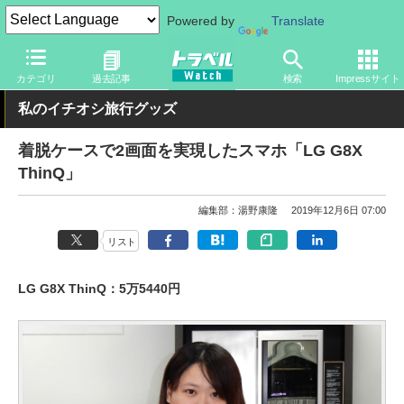
Powered by
Translate
トラベル Watch
旅のアイテム
スマホ・ルーター
スマートフォ
カテゴリ
過去記事
検索
Impressサイト
私のイチオシ旅行グッズ
着脱ケースで2画面を実現したスマホ「LG G8X
ThinQ」
編集部：湯野康隆
2019年12月6日 07:00
リスト
LG G8X ThinQ：5万5440円