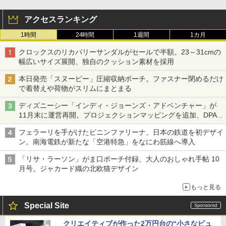
アクセスランキング
1時間
24時間
1週間
1カ月
クロックスのリカバリーサンダルがセールで半額。23～31cmの
幅広いサイズ展開、独自のクッション素材を採用
本日発売「スヌーピー」圧縮収納ポーチ。ファスナー閉めるだけ
で着替えや荷物がスリムにまとまる
ディズニーシー「インディ・ジョーンズ・アドベンチャー」が
11月末に運営再開。プロジェクションマッピングを追加、DPA
は1500円
フェラーリを手がけたピニンファリーナ、日本の鉄道を初デザイ
ン。南海電鉄が新たな「空港特急」をなにわ筋線へ導入
「リサ・ラーソン」がま口ポーチ付録、大人のおしゃれ手帖 10
月号。ジャカード織の北欧猫デザイン
もっと見る
Special Site
クリエイティブが作った2万円台の“小さなピュ