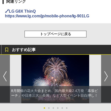
関連リンク
着替えテント トイレテント 透けない【換気
🔗LG G8X ThinQ
通気窓付き】収納袋付き UVカット 防水 防災
https://www.lg.com/jp/mobile-phone/lg-901LG
コンパクト iimono117 (ブルー)
￥3,080
トップページに戻る
おすすめ記事
8月開催の花火大会まとめ。国内最大級2.4万発「幕張ビ
ーチ」や日本三大「長岡」など大型イベント目白押し！
●
●
●
●
●
●