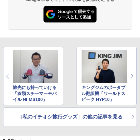
026リニューアル 急速冷凍 空間倍増 衛生的
コンパクト 保冷力長持ち
￥2,980
DEWEL パラソル 大型 ビーチ アウトドアパ
ラソル ガーデン サイトシート付 折りたたみ
防水 UVカット 4段階高さ調整 軽量 収納袋付
き
￥6,999
熊撃退スプレー 熊よけスプレー 熊スプレー
旅先にも持っていける
キングジムのポータブ
【日本企業販売】超強力クマ対策スプレー 30
「衣類スチーマーモバ
ル翻訳機「ワールドス
0ml（連続噴射30秒）110ml（連続噴射15
イル NI-MS100」
ピーク HYP10」
秒）射程5～10m 安全ロック搭載 携帯収納袋
付き ヒグマ・イノシシ対策 自治体・教育機
関の購入実績 登山・キャンプ・アウトドア・
防災用品 長期保存可能 緊急時用 日本国内発
［私のイチオシ旅行グッズ］の他の記事を見る
送
￥3,680