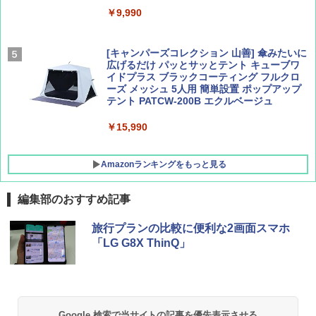
￥9,990
￥1,760
￥1,540
[キャンパーズコレクション 山善] 傘みたいに
広げるだけ パッとサッとテント キューブワ
イドプラス ブラックコーティング フルクロ
ーズ メッシュ 5人用 簡単設置 ポップアップ
テント PATCW-200B エクルベージュ
￥15,990
Amazonランキングをもっと見る
編集部のおすすめ記事
BUNDOK(バンドック)ソロ ドーム 1 EX BDK
旅行プランの比較に便利な2画面スマホ
-08EX カーキ ソロキャンプ ポリエステル フ
「LG G8X ThinQ」
レーム テント
￥14,800
GRANDOOR ステンレス保冷剤 2個セット 2
Google 検索で当サイトの記事を優先表示させる