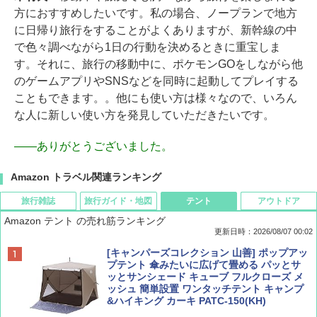
方におすすめしたいです。私の場合、ノープランで地方
に日帰り旅行をすることがよくありますが、新幹線の中
で色々調べながら1日の行動を決めるときに重宝しま
す。それに、旅行の移動中に、ポケモンGOをしながら他
のゲームアプリやSNSなどを同時に起動してプレイする
こともできます。。他にも使い方は様々なので、いろん
な人に新しい使い方を発見していただきたいです。
――
ありがとうございました。
Amazon トラベル関連ランキング
旅行雑誌
旅行ガイド・地図
テント
アウトドア
Amazon テント の売れ筋ランキング
更新日時：2026/08/07 00:02
ディズニーファン ２０２６年 ９月号 [雑
D40 地球の歩き方 チェンマイ タイ北部の魅
[キャンパーズコレクション 山善] ポップアッ
誌] (ＤＩＳＮＥＹ ＦＡＮ)
力的な町 2026～2027 地球の歩き方D アジア
プテント 傘みたいに広げて畳める パッとサ
ッとサンシェード キューブ フルクローズ メ
ッシュ 簡単設置 ワンタッチテント キャンプ
￥713
￥2,079
&ハイキング カーキ PATC-150(KH)