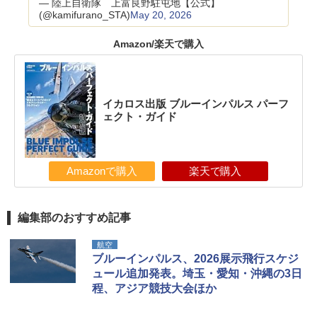
— 陸上自衛隊 上富良野駐屯地【公式】
(@kamifurano_STA)
May 20, 2026
Amazon/楽天で購入
イカロス出版 ブルーインパルス パーフ
ェクト・ガイド
Amazonで購入
楽天で購入
編集部のおすすめ記事
航空
ブルーインパルス、2026展示飛行スケジ
ュール追加発表。埼玉・愛知・沖縄の3日
程、アジア競技大会ほか