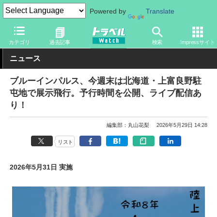
Powered by
Translate
トラベル Watch
地域
国内旅行
北海道
カテゴリ
過去記事
検索
Impressサイト
ニュース
ブルーインパルス、今週末は北海道・上富良野駐
屯地で展示飛行。予行時間を公開、ライブ配信あ
り！
編集部：丸山花梨
2026年5月29日 14:28
リスト
2026年5月31日 実施