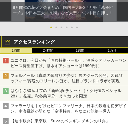
8月開催の花火大会まとめ。国内最大級2.4万発「幕張ビ
ーチ」や日本三大「長岡」など大型イベント目白押し！
●
●
●
●
●
●
アクセスランキング
1時間
24時間
1週間
1カ月
ユニクロ、今日から「お盆特別セール」。涼感シアサッカーワン
ピース待望値下げ、撥水ギアショーツは1990円に
フェルメール《真珠の耳飾りの少女》展のグッズ公開。図録/ミ
ッフィー/葬送のフリーレンほか、注目ブランドコラボが実現
はやぶさ50％オフの「新幹線eチケット（トクだ値スペシャル
28）」発売。秋冬乗車分、えきねっと限定
フェラーリを手がけたピニンファリーナ、日本の鉄道を初デザイ
ン。南海電鉄が新たな「空港特急」をなにわ筋線へ導入
【週末駅弁】東京駅「Suicaのペンギン チキンのり弁」