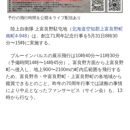
予行の飛行時間を公開＆ライブ配信あり
陸上自衛隊 上富良野駐屯地（
北海道空知郡上富良野町
南町4-948
）は、創立71周年記念行事を5月31日8時30
分〜15時に実施する。
ブルーインパルスの展示飛行は10時40分〜11時30分
（予備時間14時〜14時45分）。富良野方面から上富良野
町へ侵入し、地上900〜2100mの町内広範囲を飛行する
ため、富良野市・中富良野町・上富良野町の各地域から
鑑賞できるとのこと。昨年の70周年行事では諸般の事情
により中止となったファンサービス（サイン会）も、13
時から行なう。