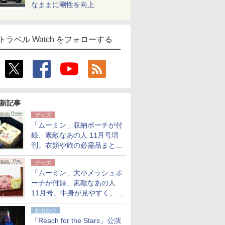
なままに剛性を向上
トラベル Watch をフォローする
新記事
グッズ
「ムーミン」収納ポーチが付
録、素敵なあの人 11月号増
刊。衣類や旅の必需品まとま
る大小2個セット
グッズ
「ムーミン」大小メッシュポ
ーチが付録、素敵なあの人
11月号。中身が見やすく、温
泉スパにも使える
お出かけ
「Reach for the Stars」公演