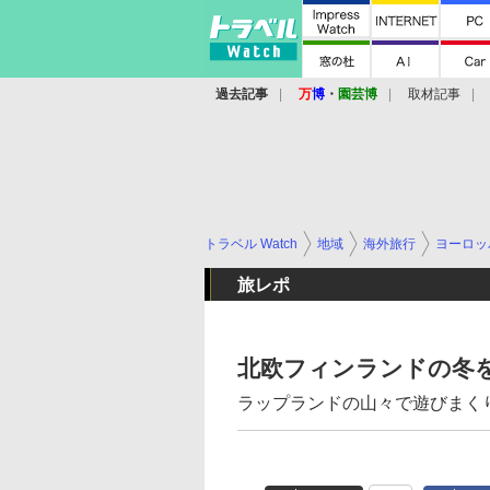
過去記事
万
博
・
園芸博
取材記事
トラベル Watch
地域
海外旅行
ヨーロッ
旅レポ
北欧フィンランドの冬を
ラップランドの山々で遊びまく