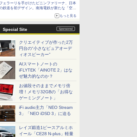
フェラーリを手がけたピニンファリーナ、日本
の鉄道を初デザイン。南海電鉄が新たな「空港
特急」をなにわ筋線へ導入
もっと見る
Special Site
クリエイティブが作った2万
円台の“小さなピュアオーデ
ィオスピーカー”
AIスマートノートの
iFLYTEK「AINOTE 2」はな
ぜ魅力的なのか？
お値段そのままでメモリ倍
増！メモリ32GBの「お得な
ゲーミングノート」
iFi audio主力「NEO Stream
3」「NEO iDSD 3」に迫る
レイズ鍛造1ピースアルミホ
イール「CE28 N-plus」軽量