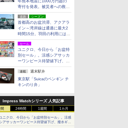
年熊本地震に1000万円超の
寄付を発表。被災者への救援
活動・復旧支援
道路
シーズン
首都高のお盆渋滞、アクアラ
イン～湾岸線は通過に最大2
時間15分。羽田の利用には
「空港西出口」の利用検討を
セール
ユニクロ、今日から「お盆特
別セール」。涼感シアサッカ
ーワンピース待望値下げ、撥
水ギアショーツは1990円に
週末駅弁
連載
東京駅「Suicaのペンギン チ
キンのり弁」
Impress Watchシリーズ 人気記事
時間
24時間
1週間
1カ月
ユニクロ、今日から「お盆特別セール」。涼感
シアサッカーワンピース待望値下げ、撥水ギア
ショーツは1990円に