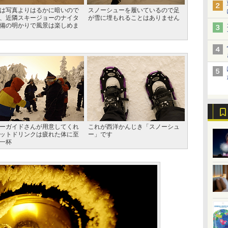
は写真よりはるかに暗いので
スノーシューを履いているので足
、近隣スキージョーのナイタ
が雪に埋もれることはありません
備の明かりで風景は楽しめま
ーガイドさんが用意してくれ
これが西洋かんじき「スノーシュ
ットドリンクは疲れた体に至
ー」です
一杯