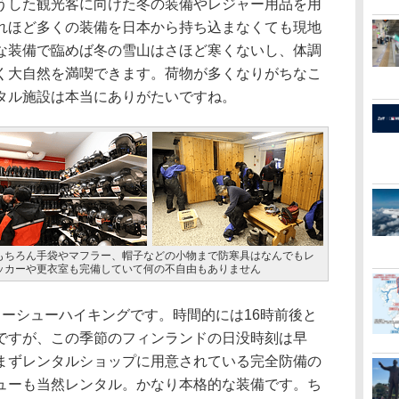
した観光客に向けた冬の装備やレジャー用品を用
れほど多くの装備を日本から持ち込まなくても現地
な装備で臨めば冬の雪山はさほど寒くないし、体調
く大自然を満喫できます。荷物が多くなりがちなこ
タル施設は本当にありがたいですね。
もちろん手袋やマフラー、帽子などの小物まで防寒具はなんでもレ
ッカーや更衣室も完備していて何の不自由もありません
ーシューハイキングです。時間的には16時前後と
ですが、この季節のフィンランドの日没時刻は早
まずレンタルショップに用意されている完全防備の
ューも当然レンタル。かなり本格的な装備です。ち