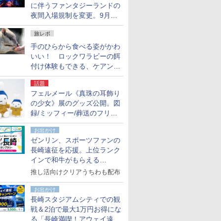
に伴うファンタジーランドの
夜間入場規制を変更。9月か
ら18時50分～20時ごろに
旅レポ
手のひらから食べる姿がかわ
いい！ ロックワラビーの餌
付け体験もできる、ケアンズ
でアサートン高原の日本語ガ
話題
イド付きツアーに参加してみ
フェルメール《真珠の耳飾り
た
の少女》展のグッズ公開。図
録/ミッフィー/葬送のフリー
レンほか、注目ブランドコラ
お出かけ
ボが実現
ゼンリン、スポーツファンの
長崎遠征を応援。上位ランク
インで和牛がもらえる
「GO！GO！長崎スタンプラ
推し活向けクリアうちわも配布
リー」
お出かけ
長崎スタジアムシティでの観
戦＆2泊で最大1万円お得にな
る「長崎満喫！アウェイ遠征