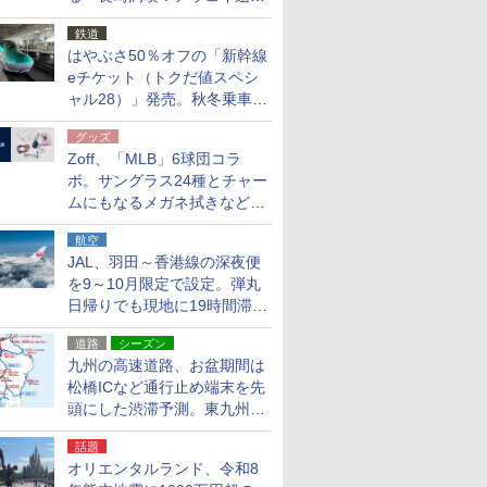
応援キャンペーン」
鉄道
はやぶさ50％オフの「新幹線
eチケット（トクだ値スペシ
ャル28）」発売。秋冬乗車
分、えきねっと限定
グッズ
Zoff、「MLB」6球団コラ
ボ。サングラス24種とチャー
ムにもなるメガネ拭きなど雑
貨24種
航空
JAL、羽田～香港線の深夜便
を9～10月限定で設定。弾丸
日帰りでも現地に19時間滞在
できる
道路
シーズン
九州の高速道路、お盆期間は
松橋ICなど通行止め端末を先
頭にした渋滞予測。東九州道
への迂回は料金調整を実施
話題
オリエンタルランド、令和8