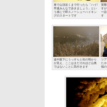
車で山頂近くまで行ったら「ハイ!
実際
早速みんなで歩きましょう」とい
すが
う感じで即スノーシューハイキン
ー設
グのスタートです
す
途中眼下にうっすらと街の明かり
ツア
が見え、ここはまだそれほど山奥
たホ
ではないことに気付きます
福の