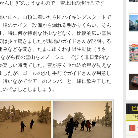
“かんじき”のようなもので、雪上用の歩行具です。
い山へ。山頂に着いたら即ハイキングスタートで
ー場のナイター設備から漏れる明かりくらい。そん
す。特に何か特別な仕掛などなく、比較的広い雪原
初は少々驚きましたが現地のガイドさんが説明する
組みなどを聞き、たまに出くわす野生動物（うさ
しながら夜の雪山をスノーシューで歩く非日常的な
か楽しい時間でした。雲が厚く垂れ込め星が見えな
ましたが、ゴールの少し手前でガイドさんが用意し
、暗いなかでツアーのメンバーと一緒に飲み干した
たのでよしとしましょう。
1