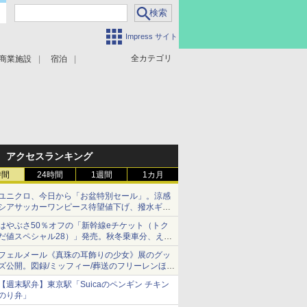
Impress サイト
全カテゴリ
商業施設
宿泊
アクセスランキング
時間
24時間
1週間
1カ月
ユニクロ、今日から「お盆特別セール」。涼感
シアサッカーワンピース待望値下げ、撥水ギア
ショーツは1990円に
はやぶさ50％オフの「新幹線eチケット（トク
だ値スペシャル28）」発売。秋冬乗車分、えき
ねっと限定
フェルメール《真珠の耳飾りの少女》展のグッ
ズ公開。図録/ミッフィー/葬送のフリーレンほ
か、注目ブランドコラボが実現
【週末駅弁】東京駅「Suicaのペンギン チキン
のり弁」