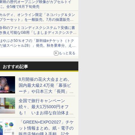
東映の歴代オープニング映像がカプセルトイ
に。全5種で8月下旬発売
カルディ、オンライン限定「ネコバッグ＆タン
ブラーセット」を一般販売。7月の抽選販売の
当選無効分
令和のファミコンディスクシステム？安価に書
き換え可能なGB用「しましまディスクシステ
ム」
はやぶさ50％オフの「新幹線eチケット（トク
だ値スペシャル28）」発売。秋冬乗車分、えき
ねっと限定
もっと見る
おすすめ記事
8月開催の花火大会まとめ。
国内最大級2.4万発「幕張ビ
ーチ」や日本三大「長岡」な
ど大型イベント目白押し！
全国で旅行キャンペーン
続々、最大1万5000円オフ
も！ いまお得な自治体まと
め
「GREEN×EXPO2027」チケ
ット情報まとめ。紙・電子の
販売店舗や購入手順、記念チ