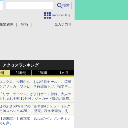
Impress サイト
全カテゴリ
商業施設
宿泊
アクセスランキング
時間
24時間
1週間
1カ月
ユニクロ、今日から「お盆特別セール」。涼感
シアサッカーワンピース待望値下げ、撥水ギア
ショーツは1990円に
「リサ・ラーソン」がま口ポーチ付録、大人の
おしゃれ手帖 10月号。ジャカード織の北欧猫デ
ザイン
はやぶさ50％オフの「新幹線eチケット（トク
だ値スペシャル28）」発売。秋冬乗車分、えき
ねっと限定
【週末駅弁】東京駅「Suicaのペンギン チキン
のり弁」