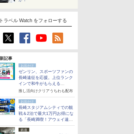
トラベル Watch をフォローする
新記事
お出かけ
ゼンリン、スポーツファンの
長崎遠征を応援。上位ランク
インで和牛がもらえる
「GO！GO！長崎スタンプラ
推し活向けクリアうちわも配布
リー」
お出かけ
長崎スタジアムシティでの観
戦＆2泊で最大1万円お得にな
る「長崎満喫！アウェイ遠征
応援キャンペーン」
鉄道