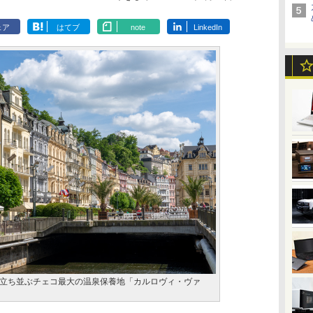
ェア
はてブ
note
LinkedIn
立ち並ぶチェコ最大の温泉保養地「カルロヴィ・ヴァ