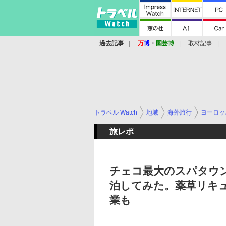
過去記事
万
博
・
園芸博
取材記事
トラベル Watch
地域
海外旅行
ヨーロッ
旅レポ
チェコ最大のスパタウ
泊してみた。薬草リキ
業も