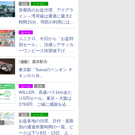
道路
シーズン
首都高のお盆渋滞、アクアラ
イン～湾岸線は通過に最大2
時間15分。羽田の利用には
「空港西出口」の利用検討を
セール
ユニクロ、今日から「お盆特
別セール」。涼感シアサッカ
ーワンピース待望値下げ、撥
水ギアショーツは1990円に
週末駅弁
連載
東京駅「Suicaのペンギン チ
キンのり弁」
セール
道路
WILLER、高速バス1kmあた
り5円セール。東京～大阪は
2750円、ご縁に感謝を込め
た20周年記念キャンペーン
道路
シーズン
お盆各地の渋滞、日付・道路
別の通過所要時間の一覧。ピ
ークは下り8日・13日、上り