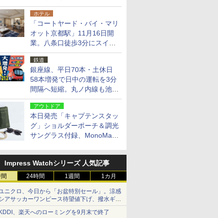
14日・15日
ホテル
「コートヤード・バイ・マリ
オット京都駅」11月16日開
業。八条口徒歩3分にスイー
ト含む全270室、ダイニング
鉄道
も併設
銀座線、平日70本・土休日
58本増発で日中の運転を3分
間隔へ短縮。丸ノ内線も池袋
～中野坂上を4分間隔に
アウトドア
本日発売「キャプテンスタッ
グ」ショルダーポーチ＆調光
サングラス付録、MonoMax
9月号増刊
Impress Watchシリーズ 人気記事
時間
24時間
1週間
1カ月
ユニクロ、今日から「お盆特別セール」。涼感
シアサッカーワンピース待望値下げ、撥水ギア
ショーツは1990円に
KDDI、楽天へのローミングを9月末で終了