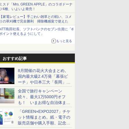
ミスド「Mrs. GREEN APPLE」のコラボドーナ
ツ4種、いよいよ発売！
【家電レビュー】手ごわい雑草との戦い、コメ
リの草刈機で完全勝利 掃除機感覚で使えた
NTT島田社長、ソフトバンクのセブン出資に「d
ポイント使えるようにして」
もっと見る
おすすめ記事
8月開催の花火大会まとめ。
国内最大級2.4万発「幕張ビ
ーチ」や日本三大「長岡」な
ど大型イベント目白押し！
全国で旅行キャンペーン
続々、最大1万5000円オフ
も！ いまお得な自治体まと
め
「GREEN×EXPO2027」チケ
ット情報まとめ。紙・電子の
販売店舗や購入手順、記念チ
ケットも解説