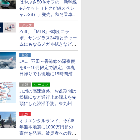
はやぶさ50％オフの「新幹線
eチケット（トクだ値スペシ
ャル28）」発売。秋冬乗車
分、えきねっと限定
グッズ
Zoff、「MLB」6球団コラ
ボ。サングラス24種とチャー
ムにもなるメガネ拭きなど雑
貨24種
航空
JAL、羽田～香港線の深夜便
を9～10月限定で設定。弾丸
日帰りでも現地に19時間滞在
できる
道路
シーズン
九州の高速道路、お盆期間は
松橋ICなど通行止め端末を先
頭にした渋滞予測。東九州道
への迂回は料金調整を実施
話題
オリエンタルランド、令和8
年熊本地震に1000万円超の
寄付を発表。被災者への救援
活動・復旧支援