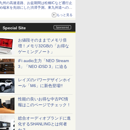
九州の高速道路、お盆期間は松橋ICなど通行止
め端末を先頭にした渋滞予測。東九州道への迂
回は料金調整を実施
もっと見る
Special Site
お値段そのままでメモリ倍
増！メモリ32GBの「お得な
ゲーミングノート」
iFi audio主力「NEO Stream
3」「NEO iDSD 3」に迫る
レイズのパワーデザインホイ
ール「M6」に新色登場!!
性能の良いお得な中古PC情
報はこのページでチェック！
総合オーディオブランドに進
化するSHANLINGとは何者
か？