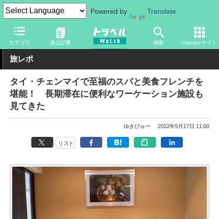
Powered by
Translate
トラベル Watch
地域
海外旅行
タイ
カテゴリ
過去記事
検索
Impressサイト
旅レポ
タイ・チェンマイで至福のスパと美食フレンチを
堪能！ 長期滞在に便利なワーケーション施設も
見てきた
ゆきぴゅー
2022年5月17日 11:00
リスト