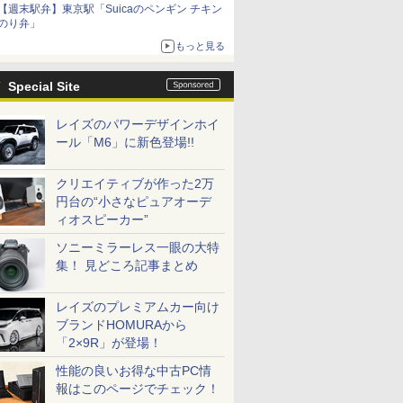
【週末駅弁】東京駅「Suicaのペンギン チキン
のり弁」
もっと見る
Special Site
レイズのパワーデザインホイ
ール「M6」に新色登場!!
クリエイティブが作った2万
円台の“小さなピュアオーデ
ィオスピーカー”
ソニーミラーレス一眼の大特
集！ 見どころ記事まとめ
レイズのプレミアムカー向け
ブランドHOMURAから
「2×9R」が登場！
性能の良いお得な中古PC情
報はこのページでチェック！