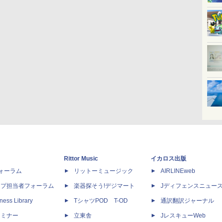
Rittor Music
イカロス出版
dフォーラム
リットーミュージック
AIRLINEweb
ップ担当者フォーラム
楽器探そう!デジマート
Jディフェンスニュー
ness Library
TシャツPOD T-OD
通訳翻訳ジャーナル
セミナー
立東舎
JレスキューWeb