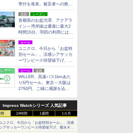
寄付を発表。被災者への救援
活動・復旧支援
道路
シーズン
首都高のお盆渋滞、アクアラ
イン～湾岸線は通過に最大2
時間15分。羽田の利用には
「空港西出口」の利用検討を
セール
ユニクロ、今日から「お盆特
別セール」。涼感シアサッカ
ーワンピース待望値下げ、撥
水ギアショーツは1990円に
セール
道路
WILLER、高速バス1kmあた
り5円セール。東京～大阪は
2750円、ご縁に感謝を込め
た20周年記念キャンペーン
Impress Watchシリーズ 人気記事
時間
24時間
1週間
1カ月
ユニクロ、今日から「お盆特別セール」。涼感
シアサッカーワンピース待望値下げ、撥水ギア
ショーツは1990円に