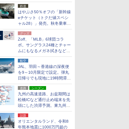
応援キャンペーン」
鉄道
はやぶさ50％オフの「新幹線
eチケット（トクだ値スペシ
ャル28）」発売。秋冬乗車
分、えきねっと限定
グッズ
Zoff、「MLB」6球団コラ
ボ。サングラス24種とチャー
ムにもなるメガネ拭きなど雑
貨24種
航空
JAL、羽田～香港線の深夜便
を9～10月限定で設定。弾丸
日帰りでも現地に19時間滞在
できる
道路
シーズン
九州の高速道路、お盆期間は
松橋ICなど通行止め端末を先
頭にした渋滞予測。東九州道
への迂回は料金調整を実施
話題
オリエンタルランド、令和8
年熊本地震に1000万円超の