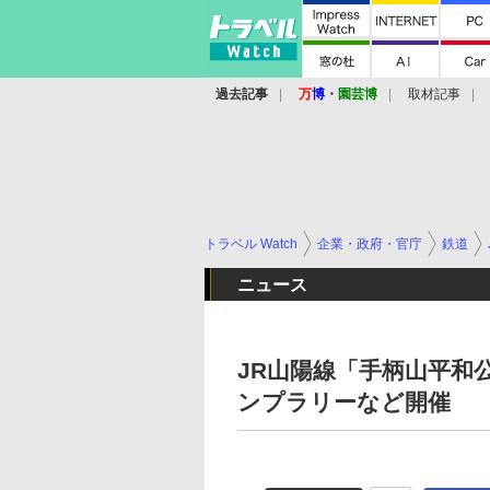
過去記事
万
博
・
園芸博
取材記事
トラベル Watch
企業・政府・官庁
鉄道
ニュース
JR山陽線「手柄山平和
ンプラリーなど開催