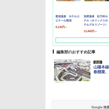
那須温泉 ホテルエ
別府温泉 杉乃井ホ
ピナール那須
テル（オリックスホ
テルズ＆リゾーツ）
9,135円～
13,400円～
編集部のおすすめ記事
鉄道
山陽本線
春開業、
草津温泉 ホテル櫻
品川プリンスホテル
グランドニッコー東
海のサウナ＆スパ
東京ドームホテル
シェラトン・グラン
井
京ベイ 舞浜
オールインクルーシ
デ・トーキョーベ
7,037円～
7,980円～
ブ 島原温泉ホテル
イ・ホテル
14,300円～
6,800円～
南風楼
10,450円～
7,950円～
Google