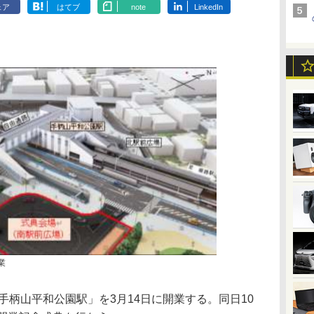
ェア
はてブ
note
LinkedIn
業
柄山平和公園駅」を3月14日に開業する。同日10