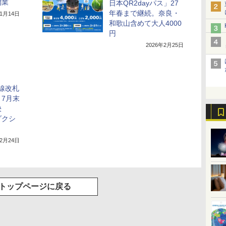
開業
日本QR2dayパス」27
年春まで継続。奈良・
年1月14日
和歌山含めて大人4000
円
2026年2月25日
来線改札
7月末
決
ダクシ
年2月24日
トップページに戻る