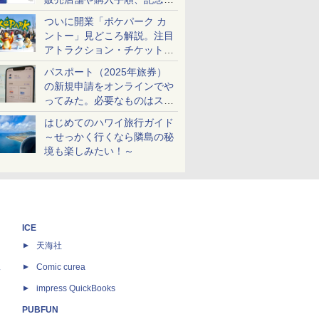
ケットも解説
ついに開業「ポケパーク カ
ントー」見どころ解説。注目
アトラクション・チケット手
配・来場前に必要な準備は？
パスポート（2025年旅券）
の新規申請をオンラインでや
ってみた。必要なものはスマ
ホとマイナカードのみ
はじめてのハワイ旅行ガイド
～せっかく行くなら隣島の秘
境も楽しみたい！～
ICE
天海社
ス
Comic curea
impress QuickBooks
PUBFUN