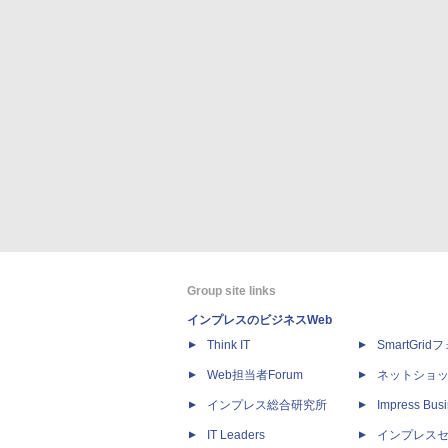
Group site links
インプレスのビジネスWeb
Think IT
SmartGri
Web担当者Forum
ネットショ
インプレス総合研究所
Impress Busi
IT Leaders
インプレス