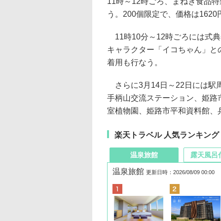
11時～12時ごろ、まねき食品
う。200個限定で、価格は1620
11時10分～12時ごろには式
キャラクター「イコちゃん」と
着用も行なう。
さらに3月14日～22日には
手柄山交流ステーション、姫路
室植物園、姫路市平和資料館、
楽天トラベル 人気ランキング
温泉旅館
露天風呂
温泉旅館
更新日時：2026/08/09 00:00