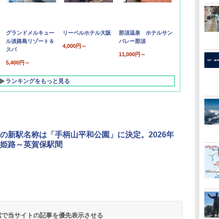
グランドメルキュー
リーベルホテル大阪
那須温泉 ホテルサン
ル淡路島リゾート＆
バレー那須
4,000円～
スパ
11,000円～
5,400円～
ランキングをもっと見る
の新駅名称は「手柄山平和公園」に決定。2026年
姫路～英賀保駅間
北陸 福井 あわら
品川プリンスホテ
舞浜ビューホテル
箱根湯本温泉 ホテ
ホテルトラスティ東
オリエンタルホテル
下呂温泉 水明館
住友不動産ホテル ヴ
東京ベイ舞浜ホテル
温泉 清風荘（北陸
ル イーストタワー
ｂｙ ＨＵＬＩＣ
ル おかだ
京ベイサイド
東京ベイ
ィラフォンテーヌグラ
ファーストリゾート
8,250円～
最大級の庭園露天風
（旧：東京ベイ舞浜
ンド東京有明
9,958円～
11,200円～
5,450円～
5,200円～
4,290円～
呂の宿 清風荘）
ホテル）
19,541円～
5,758円～
6,070円～
 検索で当サイトの記事を優先表示させる