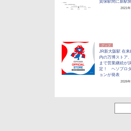
賀保駅間に新駅
2021
グッズ
JR新大阪駅 在
内の万博ストア、
まで営業継続が
定！ ヘソプロ
ョンが発表
2026