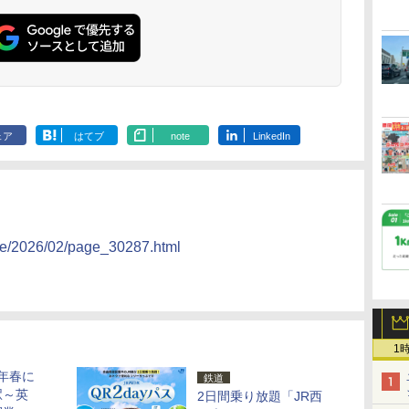
ェア
はてブ
note
LinkedIn
icle/2026/02/page_30287.html
1
6年春に
鉄道
駅～英
2日間乗り放題「JR西