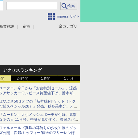
Impress サイト
全カテゴリ
商業施設
宿泊
アクセスランキング
時間
24時間
1週間
1カ月
ユニクロ、今日から「お盆特別セール」。涼感
シアサッカーワンピース待望値下げ、撥水ギア
ショーツは1990円に
はやぶさ50％オフの「新幹線eチケット（トク
だ値スペシャル28）」発売。秋冬乗車分、えき
ねっと限定
「ムーミン」大小メッシュポーチが付録、素敵
なあの人 11月号。中身が見やすく、温泉スパに
も使える
フェルメール《真珠の耳飾りの少女》展のグッ
ズ公開。図録/ミッフィー/葬送のフリーレンほ
か、注目ブランドコラボが実現