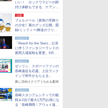
いい！ ロックワラビーの餌
付け体験もできる、ケアンズ
でアサートン高原の日本語ガ
話題
イド付きツアーに参加してみ
フェルメール《真珠の耳飾り
た
の少女》展のグッズ公開。図
録/ミッフィー/葬送のフリー
レンほか、注目ブランドコラ
お出かけ
ボが実現
「Reach for the Stars」公演
に伴うファンタジーランドの
夜間入場規制を変更。9月か
ら18時50分～20時ごろに
お出かけ
ゼンリン、スポーツファンの
長崎遠征を応援。上位ランク
インで和牛がもらえる
「GO！GO！長崎スタンプラ
推し活向けクリアうちわも配布
リー」
お出かけ
長崎スタジアムシティでの観
戦＆2泊で最大1万円お得にな
る「長崎満喫！アウェイ遠征