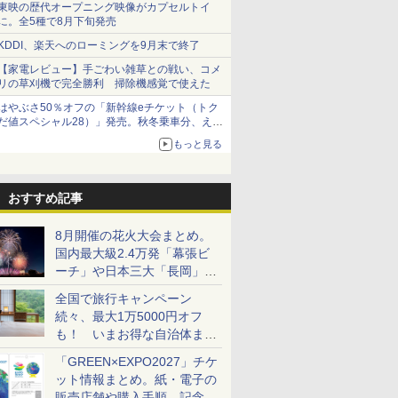
東映の歴代オープニング映像がカプセルトイ
に。全5種で8月下旬発売
KDDI、楽天へのローミングを9月末で終了
【家電レビュー】手ごわい雑草との戦い、コメ
リの草刈機で完全勝利 掃除機感覚で使えた
はやぶさ50％オフの「新幹線eチケット（トク
だ値スペシャル28）」発売。秋冬乗車分、えき
ねっと限定
もっと見る
おすすめ記事
8月開催の花火大会まとめ。
国内最大級2.4万発「幕張ビ
ーチ」や日本三大「長岡」な
ど大型イベント目白押し！
全国で旅行キャンペーン
続々、最大1万5000円オフ
も！ いまお得な自治体まと
め
「GREEN×EXPO2027」チケ
ット情報まとめ。紙・電子の
販売店舗や購入手順、記念チ