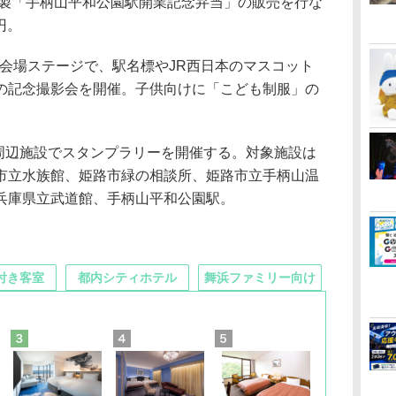
特製「手柄山平和公園駅開業記念弁当」の販売を行な
円。
典会場ステージで、駅名標やJR西日本のマスコット
の記念撮影会を開催。子供向けに「こども制服」の
駅周辺施設でスタンプラリーを開催する。対象施設は
市立水族館、姫路市緑の相談所、姫路市立手柄山温
兵庫県立武道館、手柄山平和公園駅。
付き客室
都内シティホテル
舞浜ファミリー向け