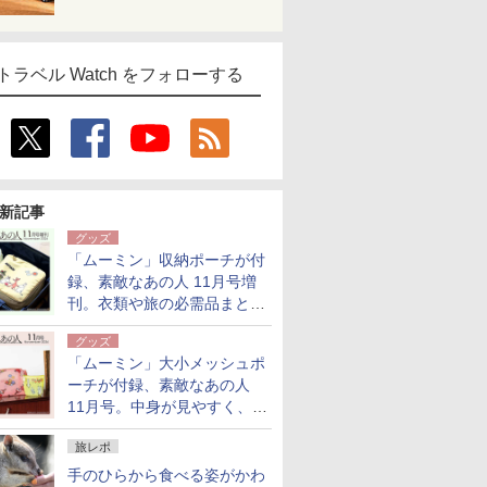
トラベル Watch をフォローする
新記事
グッズ
「ムーミン」収納ポーチが付
録、素敵なあの人 11月号増
刊。衣類や旅の必需品まとま
る大小2個セット
グッズ
「ムーミン」大小メッシュポ
ーチが付録、素敵なあの人
11月号。中身が見やすく、温
泉スパにも使える
旅レポ
手のひらから食べる姿がかわ