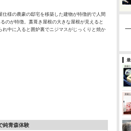
屋仕様の農豪の邸宅を移築した建物が特徴的で人間
あるのが特徴。藁葺き屋根の大きな屋根が見えると
られ中に入ると囲炉裏でニジマスがじっくりと焼か
最
で純青森体験