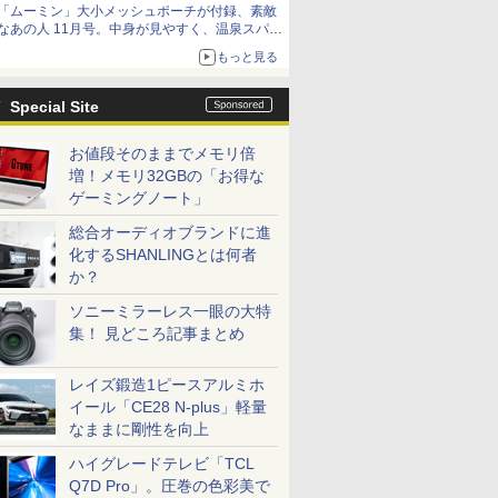
「ムーミン」大小メッシュポーチが付録、素敵
なあの人 11月号。中身が見やすく、温泉スパに
も使える
もっと見る
Special Site
お値段そのままでメモリ倍
増！メモリ32GBの「お得な
ゲーミングノート」
総合オーディオブランドに進
化するSHANLINGとは何者
か？
ソニーミラーレス一眼の大特
集！ 見どころ記事まとめ
レイズ鍛造1ピースアルミホ
イール「CE28 N-plus」軽量
なままに剛性を向上
ハイグレードテレビ「TCL
Q7D Pro」。圧巻の色彩美で