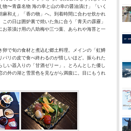
え物〜青森名物 海の幸と山の幸の醤油漬け」「いく
胡麻和え」「香の物」へ。到着時間に合わせ炊かれ
。この日は囲炉裏で焼いた魚に合う「青天の霹靂」
にお茶漬け用の八助梅や三つ葉、あられや海苔と一
き卵で旬の食材と煮込む郷土料理。メインの「虹鱒
リパリの皮で食べ終わるのが惜しいほど。振られた
らしい器入りの「甘酒ゼリー」。とろんとした優し
窓の外の湖と雪景色を見ながら満腹に。目にもうれ
。