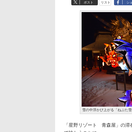
ポスト
リスト
シ
雪の中浮かび上がる「ねぶた雪
「星野リゾート 青森屋」の滞