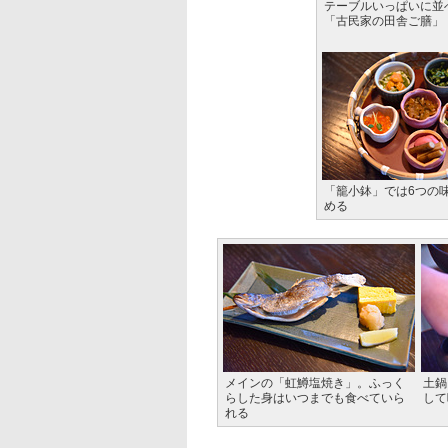
テーブルいっぱいに並
「古民家の田舎ご膳」
「籠小鉢」では6つの
める
メインの「虹鱒塩焼き」。ふっく
土鍋
らした身はいつまでも食べていら
して
れる