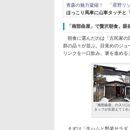
青森の魅力凝縮！ 「星野リ
ほっこり馬車に山車タッチと
「南部曲屋」で贅沢朝食。眼
朝食に選んだのは「古民家の田
群の品々が並ぶ。目覚めのジュ
リンクを一口飲み、箸を進める
「南部曲屋」の入り口
タッフが出迎えてくれ
まずは「生ハムと野菜サラダ 