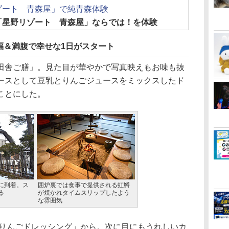
ゾート 青森屋」で純青森体験
「星野リゾート 青森屋」ならでは！を体験
福＆満腹で幸せな1日がスタート
舎ご膳」。見た目が華やかで写真映えもお味も抜
ースとして豆乳とりんごジュースをミックスしたド
ことにした。
に到着。ス
囲炉裏では食事で提供される虹鱒
る
が焼かれタイムスリップしたよう
な雰囲気
りんごドレッシング」から。次に目にもうれしいカ