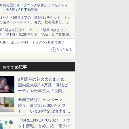
東映の歴代オープニング映像がカプセルトイ
に。全5種で8月下旬発売
はやぶさ50％オフの「新幹線eチケット（トク
だ値スペシャル28）」発売。秋冬乗車分、えき
ねっと限定
第3期放送記念！ アニメ「薬屋のひとりご
と」第1期・第2期全話を「TVer」にて期間限定
で順次無料配信開始
KDDI、楽天へのローミングを9月末で終了
もっと見る
おすすめ記事
8月開催の花火大会まとめ。
国内最大級2.4万発「幕張ビ
ーチ」や日本三大「長岡」な
ど大型イベント目白押し！
全国で旅行キャンペーン
続々、最大1万5000円オフ
も！ いまお得な自治体まと
め
「GREEN×EXPO2027」チケ
ット情報まとめ。紙・電子の