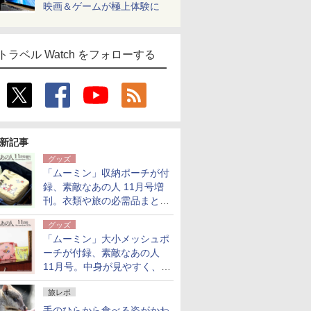
映画＆ゲームが極上体験に
トラベル Watch をフォローする
新記事
グッズ
「ムーミン」収納ポーチが付
録、素敵なあの人 11月号増
刊。衣類や旅の必需品まとま
る大小2個セット
グッズ
「ムーミン」大小メッシュポ
ーチが付録、素敵なあの人
11月号。中身が見やすく、温
泉スパにも使える
旅レポ
手のひらから食べる姿がかわ