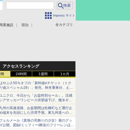
Impress サイト
全カテゴリ
商業施設
宿泊
アクセスランキング
時間
24時間
1週間
1カ月
はやぶさ50％オフの「新幹線eチケット（トク
だ値スペシャル28）」発売。秋冬乗車分、えき
ねっと限定
ユニクロ、今日から「お盆特別セール」。涼感
シアサッカーワンピース待望値下げ、撥水ギア
ショーツは1990円に
九州の高速道路、お盆期間は松橋ICなど通行止
め端末を先頭にした渋滞予測。東九州道への迂
回は料金調整を実施
フェルメール《真珠の耳飾りの少女》展のグッ
ズ公開。図録/ミッフィー/葬送のフリーレンほ
か、注目ブランドコラボが実現