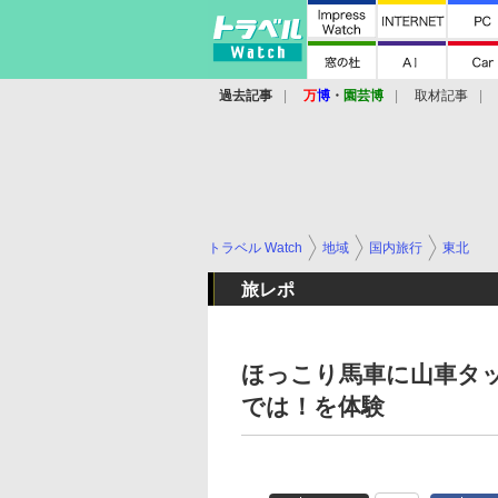
過去記事
万
博
・
園芸博
取材記事
トラベル Watch
地域
国内旅行
東北
旅レポ
ほっこり馬車に山車タ
では！を体験