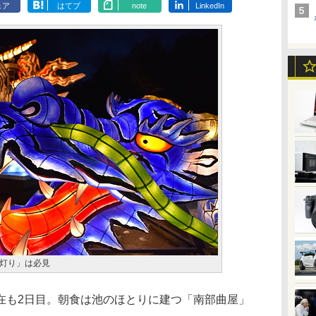
ェア
はてブ
note
LinkedIn
灯り」は必見
在も2日目。朝食は池のほとりに建つ「南部曲屋」