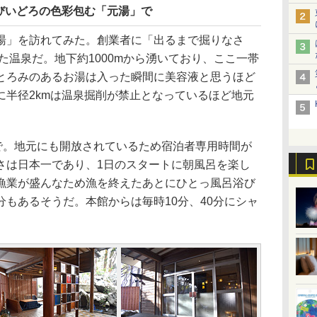
びいどろの色彩包む「元湯」で
」を訪れてみた。創業者に「出るまで掘りなさ
いた温泉だ。地下約1000mから湧いており、ここ一帯
とろみのあるお湯は入った瞬間に美容液と思うほど
に半径2kmは温泉掘削が禁止となっているほど地元
で。地元にも開放されているため宿泊者専用時間が
さは日本一であり、1日のスタートに朝風呂を楽し
漁業が盛んなため漁を終えたあとにひとっ風呂浴び
もあるそうだ。本館からは毎時10分、40分にシャ