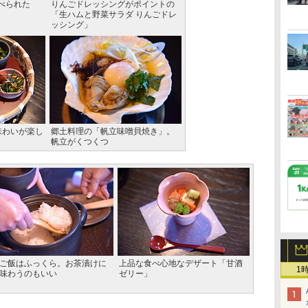
べられた
りんごドレッシングがポイントの
「生ハムと野菜サラダ りんごドレ
ッシング」
味わいが楽し
郷土料理の「帆立味噌貝焼き」。
帆立がくつくつ
ご飯はふっくら。お茶漬けに
上品な食べ心地なデザート「甘酒
1
味わうのもいい
ゼリー」