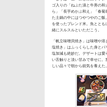
ゴ入りの「ねぶた漬と牛蒡の和
ら」「長芋めかぶ和え」「春菊
た土鍋の中にはつやつやのご飯
を使ったブレンド米。魚ととも
緒にスルスルといただこう。
「帆立味噌貝焼き」は味噌や溶
塩焼き」はふっくらした身とパ
塩加減も絶妙だ。デザートは愛
い舌触りと淡い甘みで幸せに。
しい品々で朝から鋭気を養えた