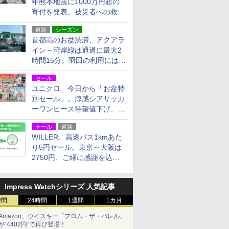
年熊本地震に1000万円超の
寄付を発表。被災者への救援
活動・復旧支援
道路
シーズン
首都高のお盆渋滞、アクアラ
イン～湾岸線は通過に最大2
時間15分。羽田の利用には
「空港西出口」の利用検討を
セール
ユニクロ、今日から「お盆特
別セール」。涼感シアサッカ
ーワンピース待望値下げ、撥
水ギアショーツは1990円に
セール
道路
WILLER、高速バス1kmあた
り5円セール。東京～大阪は
2750円、ご縁に感謝を込め
た20周年記念キャンペーン
Impress Watchシリーズ 人気記事
時間
24時間
1週間
1カ月
Amazon、ウイスキー「フロム・ザ・バレル」
が“4402円”で再び登場！