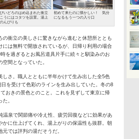
びいどろのはめ込まれた衝立
初めて来たのに懐かしい！ 気分
こうにはコタツを設置。湯上
になるもう一つの入り口
のんびりも
の衝立の美しさに驚きながら進むと休憩所ととも
けには無料で開放されているが、日帰り利用の場合
9時を過ぎるとお風呂道具片手に続々と馴染みのお
の空間となっていた。
しさ。職人とともに半年かけて生み出した全5色
朝日を受けて色彩のラインを生み出していた。冬の8
っておきの景色とのこと。これを見ずして東京に帰
った。
純温泉で関節痛や冷え性、疲労回復などに効果があ
やかに仕上げてくれ、湯上がりの保温性も抜群。朝
地元では評判の湯だそうだ。