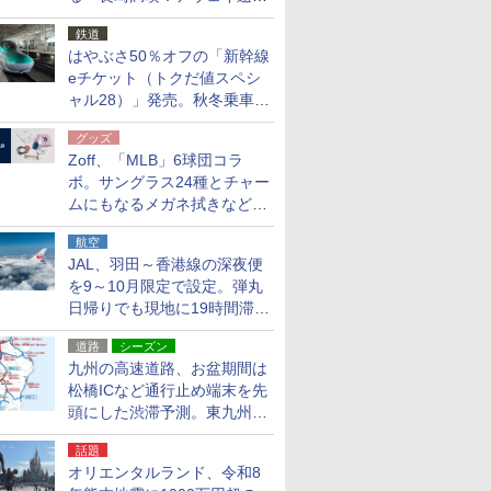
応援キャンペーン」
鉄道
はやぶさ50％オフの「新幹線
eチケット（トクだ値スペシ
ャル28）」発売。秋冬乗車
分、えきねっと限定
グッズ
Zoff、「MLB」6球団コラ
ボ。サングラス24種とチャー
ムにもなるメガネ拭きなど雑
貨24種
航空
JAL、羽田～香港線の深夜便
を9～10月限定で設定。弾丸
日帰りでも現地に19時間滞在
できる
道路
シーズン
九州の高速道路、お盆期間は
松橋ICなど通行止め端末を先
頭にした渋滞予測。東九州道
への迂回は料金調整を実施
話題
オリエンタルランド、令和8