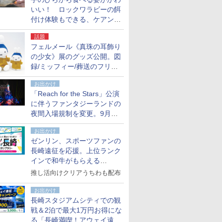
いい！ ロックワラビーの餌
付け体験もできる、ケアンズ
でアサートン高原の日本語ガ
話題
イド付きツアーに参加してみ
フェルメール《真珠の耳飾り
た
の少女》展のグッズ公開。図
録/ミッフィー/葬送のフリー
レンほか、注目ブランドコラ
お出かけ
ボが実現
「Reach for the Stars」公演
に伴うファンタジーランドの
夜間入場規制を変更。9月か
ら18時50分～20時ごろに
お出かけ
ゼンリン、スポーツファンの
長崎遠征を応援。上位ランク
インで和牛がもらえる
「GO！GO！長崎スタンプラ
推し活向けクリアうちわも配布
リー」
お出かけ
長崎スタジアムシティでの観
戦＆2泊で最大1万円お得にな
る「長崎満喫！アウェイ遠征