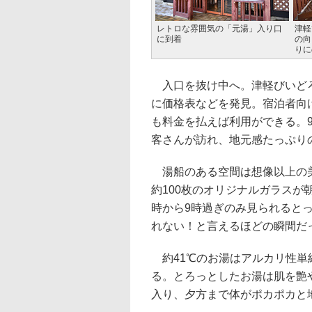
レトロな雰囲気の「元湯」入り口
津軽
に到着
の向
りに
入口を抜け中へ。津軽びいどろ
に価格表などを発見。宿泊者向
も料金を払えば利用ができる。
客さんが訪れ、地元感たっぷり
湯船のある空間は想像以上の美
約100枚のオリジナルガラスが
時から9時過ぎのみ見られると
れない！と言えるほどの瞬間だ
約41℃のお湯はアルカリ性単
る。とろっとしたお湯は肌を艶
入り、夕方まで体がポカポカと