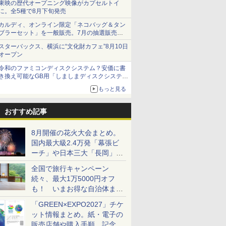
東映の歴代オープニング映像がカプセルトイ
に。全5種で8月下旬発売
カルディ、オンライン限定「ネコバッグ＆タン
ブラーセット」を一般販売。7月の抽選販売の
当選無効分
スターバックス、横浜に“文化財カフェ”8月10日
オープン
令和のファミコンディスクシステム？安価に書
き換え可能なGB用「しましまディスクシステ
ム」
もっと見る
おすすめ記事
8月開催の花火大会まとめ。
国内最大級2.4万発「幕張ビ
ーチ」や日本三大「長岡」な
ど大型イベント目白押し！
全国で旅行キャンペーン
続々、最大1万5000円オフ
も！ いまお得な自治体まと
め
「GREEN×EXPO2027」チケ
ット情報まとめ。紙・電子の
販売店舗や購入手順、記念チ