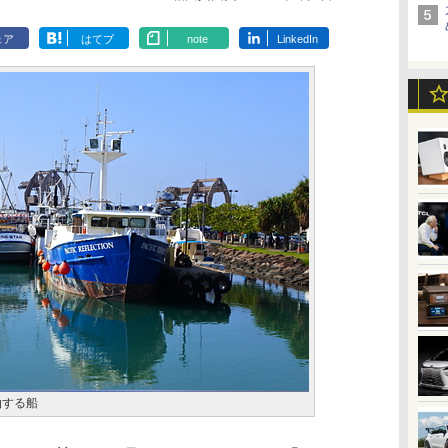
ェア
はてブ
note
LinkedIn
泊する船