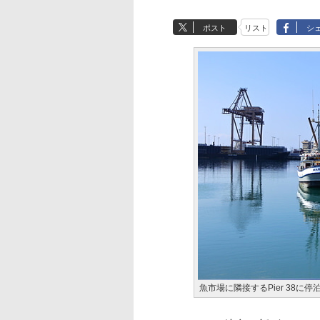
ポスト
リスト
シ
魚市場に隣接するPier 38に停