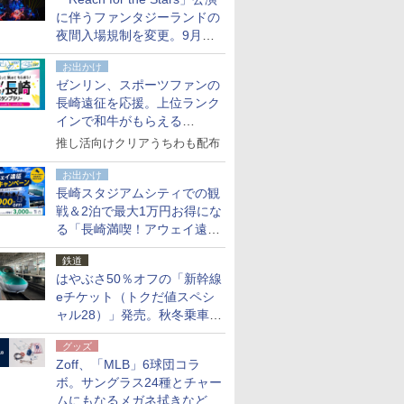
た
に伴うファンタジーランドの
夜間入場規制を変更。9月か
ら18時50分～20時ごろに
お出かけ
ゼンリン、スポーツファンの
長崎遠征を応援。上位ランク
インで和牛がもらえる
「GO！GO！長崎スタンプラ
推し活向けクリアうちわも配布
リー」
お出かけ
長崎スタジアムシティでの観
戦＆2泊で最大1万円お得にな
る「長崎満喫！アウェイ遠征
応援キャンペーン」
鉄道
はやぶさ50％オフの「新幹線
eチケット（トクだ値スペシ
ャル28）」発売。秋冬乗車
分、えきねっと限定
グッズ
Zoff、「MLB」6球団コラ
ボ。サングラス24種とチャー
ムにもなるメガネ拭きなど雑