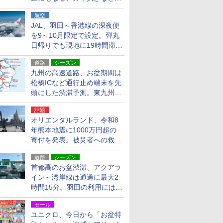
貨24種
航空
JAL、羽田～香港線の深夜便
を9～10月限定で設定。弾丸
日帰りでも現地に19時間滞在
できる
道路
シーズン
九州の高速道路、お盆期間は
松橋ICなど通行止め端末を先
頭にした渋滞予測。東九州道
への迂回は料金調整を実施
話題
オリエンタルランド、令和8
年熊本地震に1000万円超の
寄付を発表。被災者への救援
活動・復旧支援
道路
シーズン
首都高のお盆渋滞、アクアラ
イン～湾岸線は通過に最大2
時間15分。羽田の利用には
「空港西出口」の利用検討を
セール
ユニクロ、今日から「お盆特