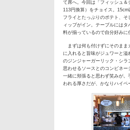
て席へ。今回は「フィッシュ＆チッ
113円換算）をチョイス。15
フライとたっぷりのポテト、そ
ィップがイン。テーブルにはタ
料が揃っているので自分好みに
まずは何も付けずにそのままガ
に入れると旨味がジュワーと溢
のジンジャーガーリック・シラ
思わせるソースとのコンビネー
一緒に頬張ると思わず笑みが。手
われる厚さだが、かなりハイペ