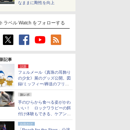
なままに剛性を向上
トラベル Watch をフォローする
新記事
話題
フェルメール《真珠の耳飾り
の少女》展のグッズ公開。図
録/ミッフィー/葬送のフリー
レンほか、注目ブランドコラ
旅レポ
ボが実現
手のひらから食べる姿がかわ
いい！ ロックワラビーの餌
付け体験もできる、ケアンズ
でアサートン高原の日本語ガ
お出かけ
イド付きツアーに参加してみ
「Reach for the Stars」公演