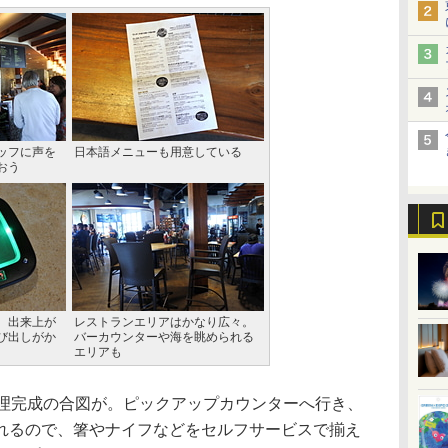
ッフに声を
日本語メニューも用意している
おう
。出来上が
レストランエリアはかなり広々。
び出しがか
バーカウンターや海を眺められる
エリアも
理完成の合図が。ピックアップカウンターへ行き、
れるので、箸やナイフなどをセルフサービスで揃え