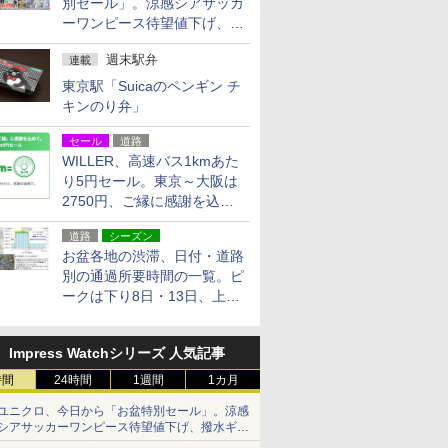
別セール」。涼感シアサッカ
ーワンピース待望値下げ、撥
水ギアショーツは1990円に
週末駅弁
連載
東京駅「Suicaのペンギン チ
キンのり弁」
セール
道路
WILLER、高速バス1kmあた
り5円セール。東京～大阪は
2750円、ご縁に感謝を込め
た20周年記念キャンペーン
道路
シーズン
お盆各地の渋滞、日付・道路
別の通過所要時間の一覧。ピ
ークは下り8日・13日、上り
14日・15日
Impress Watchシリーズ 人気記事
時間
24時間
1週間
1カ月
ユニクロ、今日から「お盆特別セール」。涼感
シアサッカーワンピース待望値下げ、撥水ギア
ショーツは1990円に