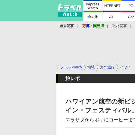
過去記事
万
博
・
園芸博
取材記事
トラベル Watch
地域
海外旅行
ハワイ
旅レポ
ハワイアン航空の新ビ
イン・フェスティバル
マラサダからポケにコーヒーまで