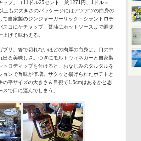
プ」（11ドル25セント：約1271円、1ドル＝
cm以上もの大きさのパッケージにはアツアツの白身の
して自家製のジンジャーガーリック・シラントロデ
バスコにケチャップ、醤油にホットソースまで調味
仕上げて味わえる。
ブリ。箸で切れないほどの肉厚の白身は、口の中
れ出る美味しさ。つぎにモルトヴィネガーと自家製
ントロディップを付けると、おなじみのタルタルを
ションで旨味が倍増。サクッと揚げられたポテトと
の平サイズの大きさ＆目視で1.5cmはあるかと思
ースで口に運んでしまう。