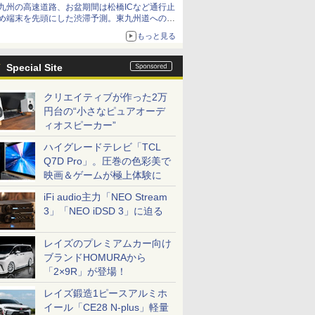
九州の高速道路、お盆期間は松橋ICなど通行止
め端末を先頭にした渋滞予測。東九州道への迂
回は料金調整を実施
もっと見る
Special Site
クリエイティブが作った2万
円台の“小さなピュアオーデ
ィオスピーカー”
ハイグレードテレビ「TCL
Q7D Pro」。圧巻の色彩美で
映画＆ゲームが極上体験に
iFi audio主力「NEO Stream
3」「NEO iDSD 3」に迫る
レイズのプレミアムカー向け
ブランドHOMURAから
「2×9R」が登場！
レイズ鍛造1ピースアルミホ
イール「CE28 N-plus」軽量