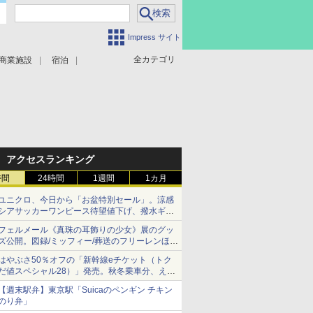
Impress サイト
全カテゴリ
商業施設
宿泊
アクセスランキング
時間
24時間
1週間
1カ月
ユニクロ、今日から「お盆特別セール」。涼感
シアサッカーワンピース待望値下げ、撥水ギア
ショーツは1990円に
フェルメール《真珠の耳飾りの少女》展のグッ
ズ公開。図録/ミッフィー/葬送のフリーレンほ
か、注目ブランドコラボが実現
はやぶさ50％オフの「新幹線eチケット（トク
だ値スペシャル28）」発売。秋冬乗車分、えき
ねっと限定
【週末駅弁】東京駅「Suicaのペンギン チキン
のり弁」