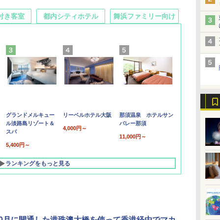
付き客室
都内シティホテル
舞浜ファミリー向け
グランドメルキュー
リーベルホテル大阪
那須温泉 ホテルサン
ル淡路島リゾート＆
バレー那須
4,000円～
スパ
11,000円～
5,400円～
ランキングをもっと見る
年10月に開通した港珠澳大橋を使って香港経由でマカ