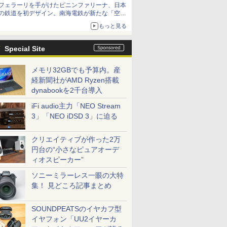
フェラーリを手がけたピニンファリーナ、日本
の鉄道を初デザイン。南海電鉄が新たな「空港
特急」をなにわ筋線へ導入
もっと見る
Special Site
メモリ32GBでも予算内。産
経新聞社がAMD Ryzen搭載
dynabookを2千台導入
iFi audio主力「NEO Stream
3」「NEO iDSD 3」に迫る
クリエイティブが作った2万
円台の“小さなピュアオーデ
ィオスピーカー”
ソニーミラーレス一眼の大特
集！ 見どころ記事まとめ
SOUNDPEATSのイヤカフ型
イヤフォン「UU2イヤーカ