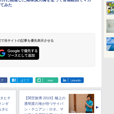
てみた
北陸 福井 あわら
品川プリンスホテ
舞浜ビューホテル
箱根湯本温泉 ホテ
ホテルトラスティ東
オリエンタルホテル
下呂温泉 水明館
住友不動産ホテル ヴ
東京ベイ舞浜ホテル
温泉 清風荘（北陸
ル イーストタワー
ｂｙ ＨＵＬＩＣ
ル おかだ
京ベイサイド
東京ベイ
ィラフォンテーヌグラ
ファーストリゾート
8,250円～
最大級の庭園露天風
（旧：東京ベイ舞浜
ンド東京有明
9,958円～
11,200円～
5,450円～
5,200円～
4,290円～
呂の宿 清風荘）
ホテル）
19,541円～
5,758円～
6,070円～
 検索で当サイトの記事を優先表示させる
ェア
はてブ
note
LinkedIn
】タヒチ
【関空旅博 2019】極上の
ランギ
透明度の海が待つサイパ
▲
るタヒ
ン・テニアン・ロタ。マ