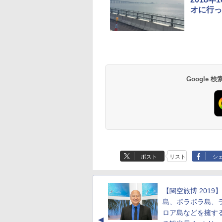
オに行っ
草津温泉 ホテル櫻
品川プリンスホテル
グランドニッコー東
海のサウナ＆スパ
東京ドームホテル
シェラトン・グラン
井
京ベイ 舞浜
オールインクルーシ
デ・トーキョーベ
7,037円～
7,980円～
ブ 島原温泉ホテル
イ・ホテル
14,300円～
6,800円～
南風楼
10,450円～
7,950円～
Google
ポスト
リスト
シ
【関空旅博 2019
島、ボラボラ島、
ロア島などを擁す
▲