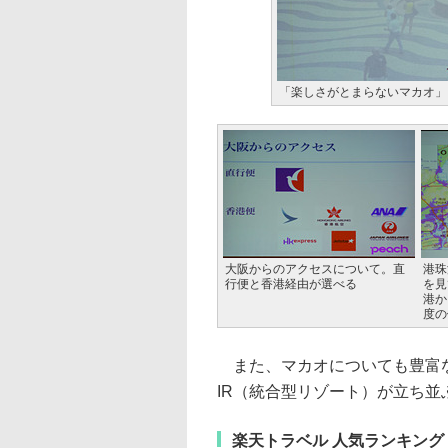
「楽しさがとまらないマカオ」
大阪からのアクセスについて。直
港珠
行便と香港経由が選べる
を見
港か
度の
また、マカオについても豊富な
IR（統合型リゾート）が立ち
楽天トラベル 人気ランキング