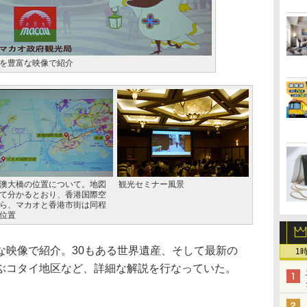
を豊富な映像で紹介
澳大橋の位置について。地図
観光セミナー風景
て分かるとおり、香港国際空
ら、マカオと香港市街は同程
位置
映像で紹介。30もある世界遺産、そして最新の
1
並ぶコタイ地区など、詳細な解説を行なっていた。