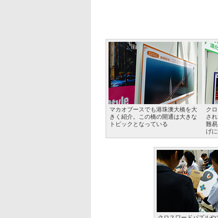
マカオブースでも港珠澳大橋を大
クロ
きく紹介。この橋の開通は大きな
され
トピックとなっている
難易
げに
クロスワードパズルや