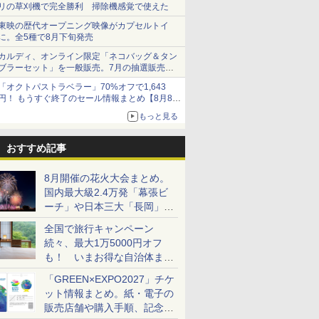
リの草刈機で完全勝利 掃除機感覚で使えた
東映の歴代オープニング映像がカプセルトイ
に。全5種で8月下旬発売
カルディ、オンライン限定「ネコバッグ＆タン
ブラーセット」を一般販売。7月の抽選販売の
当選無効分
「オクトパストラベラー」70%オフで1,643
円！ もうすぐ終了のセール情報まとめ【8月8日
更新】
もっと見る
ニンテンドーeショップでは「大神 絶景版」が
67%オフで990円
おすすめ記事
8月開催の花火大会まとめ。
国内最大級2.4万発「幕張ビ
ーチ」や日本三大「長岡」な
ど大型イベント目白押し！
全国で旅行キャンペーン
続々、最大1万5000円オフ
も！ いまお得な自治体まと
め
「GREEN×EXPO2027」チケ
ット情報まとめ。紙・電子の
販売店舗や購入手順、記念チ