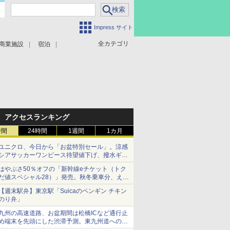
Impress サイト
全カテゴリ
商業施設
宿泊
アクセスランキング
時間
24時間
1週間
1カ月
ユニクロ、今日から「お盆特別セール」。涼感
シアサッカーワンピース待望値下げ、撥水ギア
ショーツは1990円に
はやぶさ50％オフの「新幹線eチケット（トク
だ値スペシャル28）」発売。秋冬乗車分、えき
ねっと限定
【週末駅弁】東京駅「Suicaのペンギン チキン
のり弁」
九州の高速道路、お盆期間は松橋ICなど通行止
め端末を先頭にした渋滞予測。東九州道への迂
回は料金調整を実施