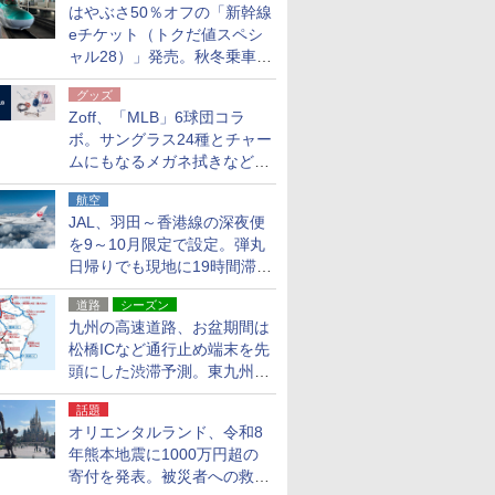
はやぶさ50％オフの「新幹線
eチケット（トクだ値スペシ
ャル28）」発売。秋冬乗車
分、えきねっと限定
グッズ
Zoff、「MLB」6球団コラ
ボ。サングラス24種とチャー
ムにもなるメガネ拭きなど雑
貨24種
航空
JAL、羽田～香港線の深夜便
を9～10月限定で設定。弾丸
日帰りでも現地に19時間滞在
できる
道路
シーズン
九州の高速道路、お盆期間は
松橋ICなど通行止め端末を先
頭にした渋滞予測。東九州道
への迂回は料金調整を実施
話題
オリエンタルランド、令和8
年熊本地震に1000万円超の
寄付を発表。被災者への救援