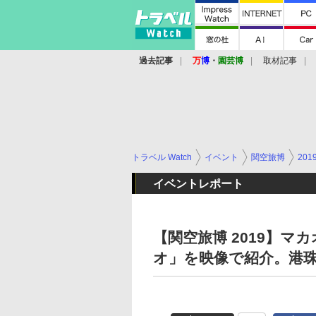
過去記事
万
博
・
園芸博
取材記事
トラベル Watch
イベント
関空旅博
201
イベントレポート
【関空旅博 2019】
オ」を映像で紹介。港