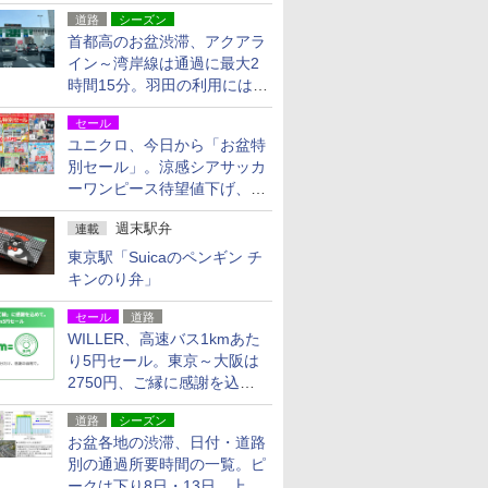
活動・復旧支援
道路
シーズン
首都高のお盆渋滞、アクアラ
イン～湾岸線は通過に最大2
時間15分。羽田の利用には
「空港西出口」の利用検討を
セール
ユニクロ、今日から「お盆特
別セール」。涼感シアサッカ
ーワンピース待望値下げ、撥
水ギアショーツは1990円に
週末駅弁
連載
東京駅「Suicaのペンギン チ
キンのり弁」
セール
道路
WILLER、高速バス1kmあた
り5円セール。東京～大阪は
2750円、ご縁に感謝を込め
た20周年記念キャンペーン
道路
シーズン
お盆各地の渋滞、日付・道路
別の通過所要時間の一覧。ピ
ークは下り8日・13日、上り