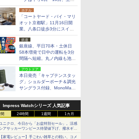
14日・15日
ホテル
「コートヤード・バイ・マリ
オット京都駅」11月16日開
業。八条口徒歩3分にスイー
ト含む全270室、ダイニング
鉄道
も併設
銀座線、平日70本・土休日
58本増発で日中の運転を3分
間隔へ短縮。丸ノ内線も池袋
～中野坂上を4分間隔に
アウトドア
本日発売「キャプテンスタッ
グ」ショルダーポーチ＆調光
サングラス付録、MonoMax
9月号増刊
Impress Watchシリーズ 人気記事
時間
24時間
1週間
1カ月
ユニクロ、今日から「お盆特別セール」。涼感
シアサッカーワンピース待望値下げ、撥水ギア
ショーツは1990円に
【家電レビュー】手ごわい雑草との戦い、コメ