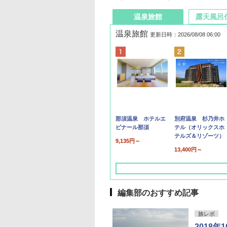
温泉旅館
露天風呂
温泉旅館
更新日時：2026/08/08 06:00
那須温泉 ホテルエ
別府温泉 杉乃井ホ
ピナール那須
テル（オリックスホ
テルズ＆リゾーツ）
9,135円～
13,400円～
編集部のおすすめ記事
旅レポ
2018