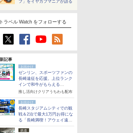
フ」をイヤカフマニアが語る
トラベル Watch をフォローする
新記事
お出かけ
ゼンリン、スポーツファンの
長崎遠征を応援。上位ランク
インで和牛がもらえる
「GO！GO！長崎スタンプラ
推し活向けクリアうちわも配布
リー」
お出かけ
長崎スタジアムシティでの観
戦＆2泊で最大1万円お得にな
る「長崎満喫！アウェイ遠征
応援キャンペーン」
鉄道