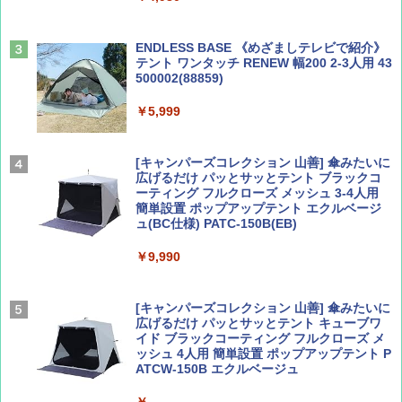
￥1,540
￥2,479
ENDLESS BASE 《めざましテレビで紹介》
テント ワンタッチ RENEW 幅200 2-3人用 43
500002(88859)
Coyote No.89 特集 星野道夫 夢見る旅
A26 地球の歩き方 チェコ ポーランド スロヴ
ァキア 2026～2027 地球の歩き方A ヨーロッ
￥5,999
パ
￥1,540
￥2,277
[キャンパーズコレクション 山善] 傘みたいに
広げるだけ パッとサッとテント ブラックコ
ーティング フルクローズ メッシュ 3-4人用
簡単設置 ポップアップテント エクルベージ
AIRLINE（エアライン）2026年9月号【特
新しい日本地理 地図・統計・移動から読み
ュ(BC仕様) PATC-150B(EB)
集】ボーイング110周年を祝して！
解く (講談社現代新書)
￥9,990
￥1,760
￥1,540
[キャンパーズコレクション 山善] 傘みたいに
広げるだけ パッとサッとテント キューブワ
イド ブラックコーティング フルクローズ メ
ッシュ 4人用 簡単設置 ポップアップテント P
ATCW-150B エクルベージュ