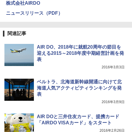
株式会社AIRDO
BUNDOK(バンドック)ソロ ドーム 1 EX BDK
ニュースリリース（PDF）
-08EX カーキ ソロキャンプ ポリエステル フ
レーム ドーム型 テント
￥-
関連記事
DEWEL パラソル 大型 ビーチ アウトドアパ
AIR DO、2018年に就航20周年の節目を
ラソル ガーデン サイトシート付 折りたたみ
迎える2015～2018年度中期経営計画を発
防水 UVカット 4段階高さ調整 軽量 収納袋付
表
き
2016年3月3日
￥6,459
ベルトラ、北海道新幹線開通に向けて北
海道人気アクティビティランキングを発
ポインターライト 強力 小型 緑色/赤色/青紫色
USB充電式 高精度 超長距離照射 長時間使用
表
可能 安全ロック付き 高安全性 金属製耐久 コ
2016年3月9日
ンパクト多機能設計 持ち運び便利 アウトド
ア/オフィス/教育現場/展示会用 緑
AIR DOと三井住友カード、提携カード
￥1,180
「AIRDO VISAカード」をスタート
2016年2月26日