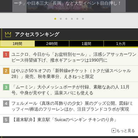
ーチ」や日本三大「長岡」など大型イベント目白押し！
●
●
●
●
●
●
アクセスランキング
1時間
24時間
1週間
1カ月
ユニクロ、今日から「お盆特別セール」。涼感シアサッカーワン
ピース待望値下げ、撥水ギアショーツは1990円に
はやぶさ50％オフの「新幹線eチケット（トクだ値スペシャル
28）」発売。秋冬乗車分、えきねっと限定
「ムーミン」大小メッシュポーチが付録、素敵なあの人 11月
号。中身が見やすく、温泉スパにも使える
フェルメール《真珠の耳飾りの少女》展のグッズ公開。図録/ミ
ッフィー/葬送のフリーレンほか、注目ブランドコラボが実現
【週末駅弁】東京駅「Suicaのペンギン チキンのり弁」
もっと見る