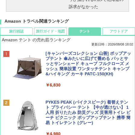
訴求がなかった
Amazon トラベル関連ランキング
旅行雑誌
旅行ガイド・地図
テント
アウトドア
Amazon テント の売れ筋ランキング
更新日時：2026/08/08 18:02
BE-PAL(ビ-パル) 2026年 9 月号【特別付録:
D40 地球の歩き方 チェンマイ タイ北部の魅
[キャンパーズコレクション 山善] ポップアッ
SOTO ミニマル"旅"財布 ランダム2種】
力的な町 2026～2027 地球の歩き方D アジア
プテント 傘みたいに広げて畳める パッとサ
ッとサンシェード キューブ フルクローズ メ
ッシュ 簡単設置 ワンタッチテント キャンプ
￥1,500
￥2,079
&ハイキング カーキ PATC-150(KH)
￥6,830
ディズニーファン ２０２６年 ９月号 [雑
地球の歩き方 スター・ウォーズ
誌] (ＤＩＳＮＥＹ ＦＡＮ)
PYKES PEAK (パイクスピーク) 着替えテン
￥2,695
ト プライバシー テント 【中が透けない】 1
￥713
人用 折りたたみ 防災グッズ 災害用トイレ ビ
ーチ ピクニック ポップアップテント 携帯 簡
易 トイレテント (グレー)
山と溪谷 2026年8月号「南アルプス大全」
A09 地球の歩き方 イタリア 2026～2027 地
￥4,980
球の歩き方A ヨーロッパ