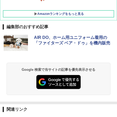
￥-
Amazonランキングをもっと見る
編集部のおすすめ記事
熊撃退スプレー 熊よけスプレー 熊スプレー
AIR DO、ホーム用ユニフォーム着用の
【日本企業販売】超強力クマ対策スプレー 30
「ファイターズ ベア・ドゥ」を機内販売
0ml（連続噴射30秒）110ml（連続噴射15
秒）射程5～10m 安全ロック搭載 携帯収納袋
付き ヒグマ・イノシシ対策 自治体・教育機
関の購入実績 登山・キャンプ・アウトドア・
防災用品 長期保存可能 緊急時用 日本国内発
送
Google 検索で当サイトの記事を優先表示させる
￥3,680
GRANDOOR ステンレス保冷剤 2個セット 2
026リニューアル 急速冷凍 空間倍増 衛生的
コンパクト 保冷力長持ち
関連リンク
￥2,980