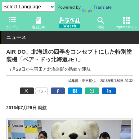
Powered by
Translate
トラベル Watch
地域
国内旅行
北海道
カテゴリ
過去記事
検索
Impressサイト
ニュース
AIR DO、北海道の四季をコンセプトにした特別塗
装機「ベア・ドゥ北海道JET」
7月29日から羽田と北海道間の路線で運航
編集部：正田拓也
2016年5月30日 20:32
リスト
2016年7月29日 就航