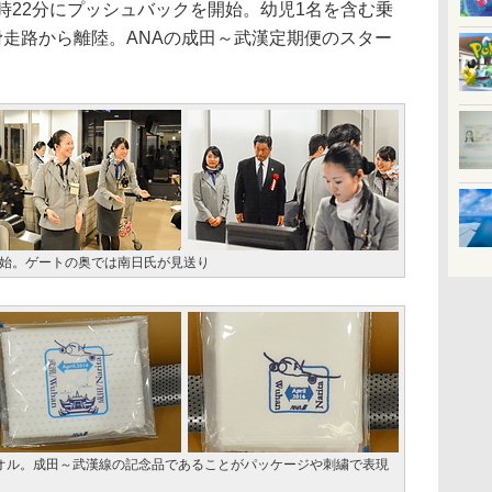
時22分にプッシュバックを開始。幼児1名を含む乗
A滑走路から離陸。ANAの成田～武漢定期便のスター
を開始。ゲートの奥では南日氏が見送り
タオル。成田～武漢線の記念品であることがパッケージや刺繍で表現