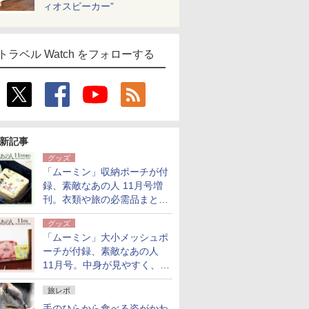
ィオスピーカー”
トラベル Watch をフォローする
新記事
グッズ
「ムーミン」収納ポーチが付
録、素敵なあの人 11月号増
刊。衣類や旅の必需品まとま
る大小2個セット
グッズ
「ムーミン」大小メッシュポ
ーチが付録、素敵なあの人
11月号。中身が見やすく、温
泉スパにも使える
旅レポ
手のひらから食べる姿がかわ