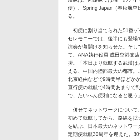
便）、Spring Japan（春
る。
初便に割り当てられた51番ゲ
セレモニーでは、後半にも登場
演奏が幕開けを知らせた。そし
て、ANA執行役員 成田空港支
拶。「本日より就航する武漢は人
える、中国内陸部最大の都市。
北京経由などで9時間半ほどか
直行便の就航で4時間あまりで
で、たいへん便利になると思う
併せてネットワークについて、「
初めて就航してから、路線を拡
を結ぶ、日本最大のネットワー
定期便就航30周年を迎えた。3