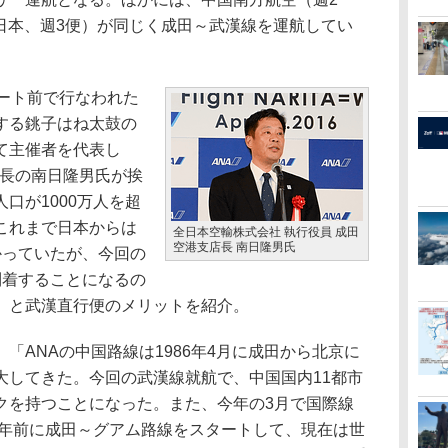
秋航空日本、週3便）が同じく成田～武漢線を運航してい
ート前で行なわれた
する銚子はね太鼓の
て主催者を代表し
店長の南日隆男氏が挨
口が1000万人を超
これまで日本からは
全日本空輸株式会社 執行役員 成田
空港支店長 南日隆男氏
かっていたが、今回の
到着することになるの
」と武漢直行便のメリットを紹介。
ANAの中国路線は1986年4月に成田から北京に
大してきた。今回の武漢線就航で、中国国内11都市
クを持つことになった。また、今年の3月で国際線
0年前に成田～グアム路線をスタートして、現在は世