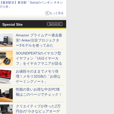
【週末駅弁】東京駅「Suicaのペンギン チキン
のり弁」
もっと見る
Special Site
Amazon プライムデー過去最
安! Anker注目プロジェクタ
ー3モデルを使ってみた
SOUNDPEATSのイヤカフ型
イヤフォン「UU2イヤーカ
フ」をイヤカフマニアが語る
お値段そのままでメモリ倍
増！メモリ32GBの「お得な
ゲーミングノート」
性能の良いお得な中古PC情
報はこのページでチェック！
クリエイティブが作った2万
円台の“小さなピュアオーデ