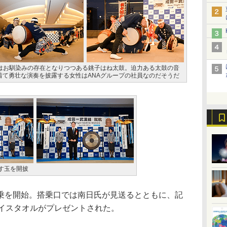
ではお馴染みの存在となりつつある銚子はね太鼓。迫力ある太鼓の音
着て勇壮な演奏を披露する女性はANAグループの社員なのだそうだ
す玉を開披
を開始。搭乗口では南日氏が見送るとともに、記
ェイスタオルがプレゼントされた。