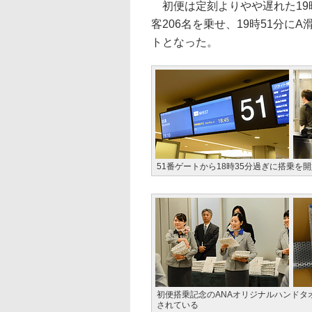
初便は定刻よりやや遅れた19
客206名を乗せ、19時51分に
トとなった。
51番ゲートから18時35分過ぎに搭乗
初便搭乗記念のANAオリジナルハンド
されている