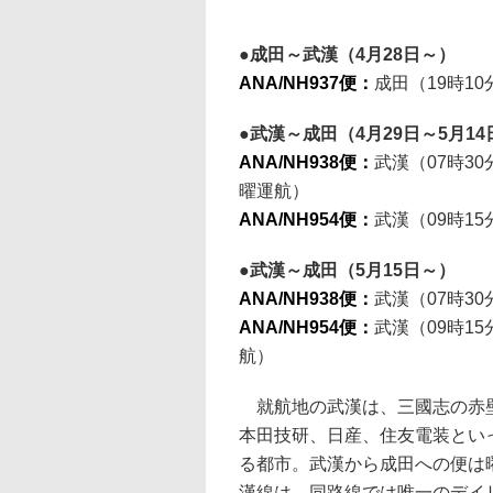
成田～武漢（4月28日～）
ANA/NH937便：
成田（19時1
武漢～成田（4月29日～5月14
ANA/NH938便：
武漢（07時3
曜運航）
ANA/NH954便：
武漢（09時1
武漢～成田（5月15日～）
ANA/NH938便：
武漢（07時3
ANA/NH954便：
武漢（09時1
航）
就航地の武漢は、三國志の赤壁
本田技研、日産、住友電装とい
る都市。武漢から成田への便は
漢線は、同路線では唯一のデイ