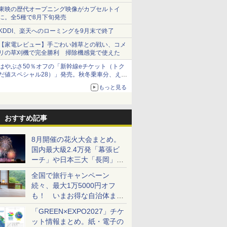
ショーツは1990円に
東映の歴代オープニング映像がカプセルトイ
に。全5種で8月下旬発売
KDDI、楽天へのローミングを9月末で終了
【家電レビュー】手ごわい雑草との戦い、コメ
リの草刈機で完全勝利 掃除機感覚で使えた
はやぶさ50％オフの「新幹線eチケット（トク
だ値スペシャル28）」発売。秋冬乗車分、えき
ねっと限定
もっと見る
おすすめ記事
8月開催の花火大会まとめ。
国内最大級2.4万発「幕張ビ
ーチ」や日本三大「長岡」な
ど大型イベント目白押し！
全国で旅行キャンペーン
続々、最大1万5000円オフ
も！ いまお得な自治体まと
め
「GREEN×EXPO2027」チケ
ット情報まとめ。紙・電子の