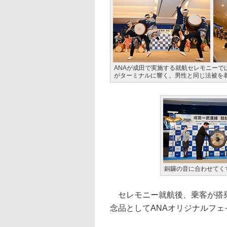
ANAが成田で実施する就航セレモニー
がターミナルに響く。男性と同じ法被を
銅鑼の音に合わせてく
セレモニー就航後、乗客が搭乗
念品としてANAオリジナルフ