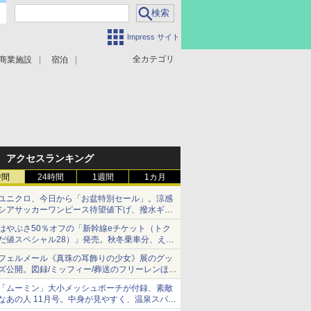
Impress サイト
全カテゴリ
商業施設
宿泊
アクセスランキング
時間
24時間
1週間
1カ月
ユニクロ、今日から「お盆特別セール」。涼感
シアサッカーワンピース待望値下げ、撥水ギア
ショーツは1990円に
はやぶさ50％オフの「新幹線eチケット（トク
だ値スペシャル28）」発売。秋冬乗車分、えき
ねっと限定
フェルメール《真珠の耳飾りの少女》展のグッ
ズ公開。図録/ミッフィー/葬送のフリーレンほ
か、注目ブランドコラボが実現
「ムーミン」大小メッシュポーチが付録、素敵
なあの人 11月号。中身が見やすく、温泉スパに
も使える