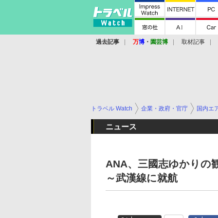
過去記事
万
博
・
園芸博
取材記事
トラベル Watch
企業・政府・官庁
国内エ
ニュース
ANA、三國志ゆかりの
～武漢線に就航