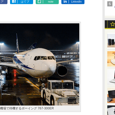
ェア
はてブ
note
LinkedIn
場で待機するボーイング 767-300ER