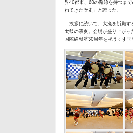
界40都市、60の路線を持つま
ねてきた歴史」と誇った。
挨拶に続いて、大漁を祈願する
太鼓の演奏。会場が盛り上がっ
国際線就航30周年を祝うくす