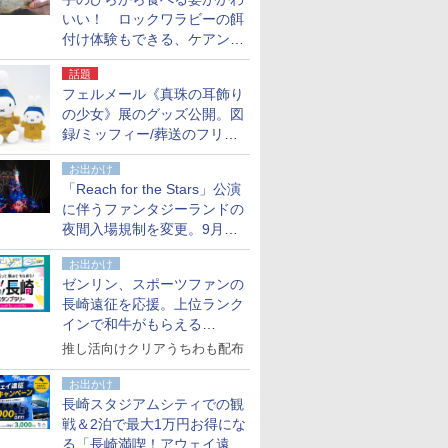
いい！ ロックワラビーの餌
付け体験もできる、ケアンズ
でアサートン高原の日本語ガ
話題
イド付きツアーに参加してみ
フェルメール《真珠の耳飾り
た
の少女》展のグッズ公開。図
録/ミッフィー/葬送のフリー
レンほか、注目ブランドコラ
お出かけ
ボが実現
「Reach for the Stars」公演
に伴うファンタジーランドの
夜間入場規制を変更。9月か
ら18時50分～20時ごろに
お出かけ
ゼンリン、スポーツファンの
長崎遠征を応援。上位ランク
インで和牛がもらえる
「GO！GO！長崎スタンプラ
推し活向けクリアうちわも配布
リー」
お出かけ
長崎スタジアムシティでの観
戦＆2泊で最大1万円お得にな
る「長崎満喫！アウェイ遠征