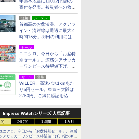
年熊本地震に1000万円超の
寄付を発表。被災者への救援
活動・復旧支援
道路
シーズン
首都高のお盆渋滞、アクアラ
イン～湾岸線は通過に最大2
時間15分。羽田の利用には
「空港西出口」の利用検討を
セール
ユニクロ、今日から「お盆特
別セール」。涼感シアサッカ
ーワンピース待望値下げ、撥
水ギアショーツは1990円に
セール
道路
WILLER、高速バス1kmあた
り5円セール。東京～大阪は
2750円、ご縁に感謝を込め
た20周年記念キャンペーン
Impress Watchシリーズ 人気記事
時間
24時間
1週間
1カ月
ユニクロ、今日から「お盆特別セール」。涼感
シアサッカーワンピース待望値下げ、撥水ギア