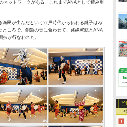
でのネットワークがある。これまでANAとして積み重
漁民が生んだという江戸時代から伝わる銚子はね
たところで、銅鑼の音に合わせて、路線就航とANA
玉開披が行なわれた。
1