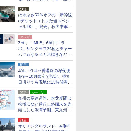
応援キャンペーン」
鉄道
はやぶさ50％オフの「新幹線
eチケット（トクだ値スペシ
ャル28）」発売。秋冬乗車
分、えきねっと限定
グッズ
Zoff、「MLB」6球団コラ
ボ。サングラス24種とチャー
ムにもなるメガネ拭きなど雑
貨24種
航空
JAL、羽田～香港線の深夜便
を9～10月限定で設定。弾丸
日帰りでも現地に19時間滞在
できる
道路
シーズン
九州の高速道路、お盆期間は
松橋ICなど通行止め端末を先
頭にした渋滞予測。東九州道
への迂回は料金調整を実施
話題
オリエンタルランド、令和8