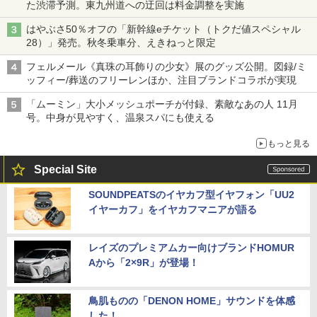
た渋滞予測。東九州道への迂回は料金調整を実施
はやぶさ50％オフの「新幹線eチケット（トクだ値スペシャル
28）」発売。秋冬乗車分、えきねっと限定
フェルメール《真珠の耳飾りの少女》展のグッズ公開。図録/ミ
ッフィー/葬送のフリーレンほか、注目ブランドコラボが実現
「ムーミン」大小メッシュポーチが付録、素敵なあの人 11月
号。中身が見やすく、温泉スパにも使える
もっと見る
Special Site
SOUNDPEATSのイヤカフ型イヤフォン「UU2
イヤーカフ」をイヤカフマニアが語る
レイズのプレミアムカー向けブランドHOMUR
Aから「2×9R」が登場！
鳥肌ものの「DENON HOME」サウンドを体感
した！