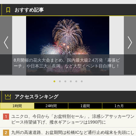
おすすめ記事
8月開催の花火大会まとめ。国内最大級2.4万発「幕張ビ
ーチ」や日本三大「長岡」など大型イベント目白押し！
●
●
●
●
●
●
アクセスランキング
1時間
24時間
1週間
1カ月
ユニクロ、今日から「お盆特別セール」。涼感シアサッカーワン
ピース待望値下げ、撥水ギアショーツは1990円に
九州の高速道路、お盆期間は松橋ICなど通行止め端末を先頭にし