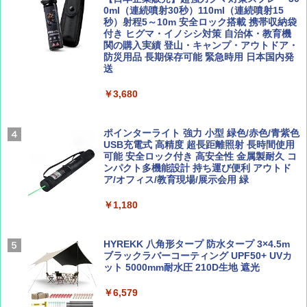
￥2,479
0ml（連続噴射30秒）110ml（連続噴射15
ENDLESS BASE 《めざましテレビで紹介》
秒）射程5～10m 安全ロック搭載 携帯収納袋
テント ワンタッチ RENEW 幅200 2-3人用 43
付き ヒグマ・イノシシ対策 自治体・教育機
500002(89232)
関の購入実績 登山・キャンプ・アウトドア・
防災用品 長期保存可能 緊急時用 日本国内発
Coyote No.89 特集 星野道夫 夢見る旅
A26 地球の歩き方 チェコ ポーランド スロヴ
送
ァキア 2026～2027 地球の歩き方A ヨーロッ
￥5,999
パ
￥1,540
￥3,680
￥2,277
[キャンパーズコレクション 山善] 傘みたいに
広げるだけ パッとサッとテント ブラックコ
ーティング フルクローズ メッシュ 3-4人用
ポインターライト 強力 小型 緑色/赤色/青紫色
簡単設置 ポップアップテント エクルベージ
USB充電式 高精度 超長距離照射 長時間使用
AIRLINE（エアライン）2026年9月号【特
新しい日本地理 地図・統計・移動から読み
ュ(BC仕様) PATC-150B(EB)
可能 安全ロック付き 高安全性 金属製耐久 コ
集】ボーイング110周年を祝して！
解く (講談社現代新書)
ンパクト多機能設計 持ち運び便利 アウトド
ア/オフィス/教育現場/展示会用 緑
￥9,990
￥1,760
￥1,540
￥1,180
[キャンパーズコレクション 山善] 傘みたいに
広げるだけ パッとサッとテント キューブワ
イド ブラックコーティング フルクローズ メ
HYREKK 八角形タープ 防水タープ 3×4.5m
ッシュ 4人用 簡単設置 ポップアップテント P
ブラックラバーコーティング UPF50+ UVカ
ATCW-150B エクルベージュ
ット 5000mm耐水圧 210D生地 遮光
￥-
￥6,579