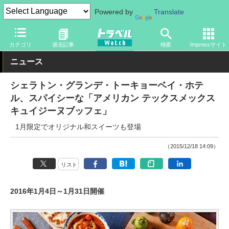
Powered by
Translate
トラベル Watch
旅の情報
ホテル・旅館
その他
カテゴリ
過去記事
検索
Impressサイト
ニュース
シェラトン・グランデ・トーキョーベイ・ホテ
ル、スパイシーな「アメリカン テックスメックス
キュイジーヌブッフェ」
1月限定でオリジナル和スイーツも登場
（2015/12/18 14:09）
リスト
2016年1月4日～1月31日開催