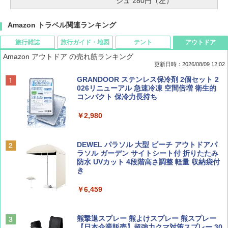
シュ 280円（左）
Amazon トラベル関連ランキング
旅行雑誌
旅行ガイド・地図
テント
アウトドア
Amazon アウトドア の売れ筋ランキング
更新日時：2026/08/09 12:02
BE-PAL(ビ-パル) 2026年 9 月号【特別付録:
地球の歩き方 スター・ウォーズ
[キャンパーズコレクション 山善] ポップアッ
GRANDOOR ステンレス保冷剤 2個セット 2
SOTO ミニマル"旅"財布 ランダム2種】
プテント 傘みたいに広げて畳める パッとサ
026リニューアル 急速冷凍 空間倍増 衛生的
ッとサンシェード キューブ フルクローズ メ
コンパクト 保冷力長持ち
￥2,695
ッシュ 簡単設置 ワンタッチテント キャンプ
￥1,500
&ハイキング カーキ PATC-150(KH)
￥2,980
￥6,830
ディズニーファン ２０２６年 ９月号 [雑
D40 地球の歩き方 チェンマイ タイ北部の魅
DEWEL パラソル 大型 ビーチ アウトドアパ
誌] (ＤＩＳＮＥＹ ＦＡＮ)
力的な町 2026～2027 地球の歩き方D アジア
ラソル ガーデン サイトシート付 折りたたみ
PYKES PEAK (パイクスピーク) 着替えテン
防水 UVカット 4段階高さ調整 軽量 収納袋付
ト プライバシー テント 【中が透けない】 1
き
￥713
￥2,079
人用 折りたたみ 防災グッズ 災害用トイレ ビ
ーチ ピクニック ポップアップテント 携帯 簡
￥6,459
易 トイレテント (ブラック)
山と溪谷 2026年8月号「南アルプス大全」
A09 地球の歩き方 イタリア 2026～2027 地
￥4,980
球の歩き方A ヨーロッパ
熊撃退スプレー 熊よけスプレー 熊スプレー
￥1,540
【日本企業販売】超強力クマ対策スプレー 30