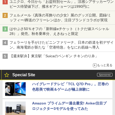
ユニクロ、今日から「お盆特別セール」。涼感シアサッカーワン
ピース待望値下げ、撥水ギアショーツは1990円に
フェルメール《真珠の耳飾りの少女》展のグッズ公開。図録/ミ
ッフィー/葬送のフリーレンほか、注目ブランドコラボが実現
はやぶさ50％オフの「新幹線eチケット（トクだ値スペシャル
28）」発売。秋冬乗車分、えきねっと限定
フェラーリを手がけたピニンファリーナ、日本の鉄道を初デザイ
ン。南海電鉄が新たな「空港特急」をなにわ筋線へ導入
【週末駅弁】東京駅「Suicaのペンギン チキンのり弁」
もっと見る
Special Site
ハイグレードテレビ「TCL Q7D Pro」。圧巻の
色彩美で映画＆ゲームが極上体験に
Amazon プライムデー過去最安! Anker注目プ
ロジェクター3モデルを使ってみた