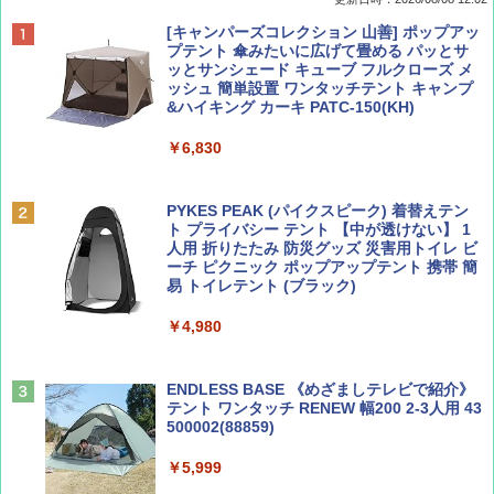
BE-PAL(ビ-パル) 2026年 9 月号【特別付録:
D40 地球の歩き方 チェンマイ タイ北部の魅
[キャンパーズコレクション 山善] ポップアッ
SOTO ミニマル"旅"財布 ランダム2種】
力的な町 2026～2027 地球の歩き方D アジア
プテント 傘みたいに広げて畳める パッとサ
ッとサンシェード キューブ フルクローズ メ
ッシュ 簡単設置 ワンタッチテント キャンプ
￥1,500
￥2,079
&ハイキング カーキ PATC-150(KH)
￥6,830
ディズニーファン ２０２６年 ９月号 [雑
地球の歩き方 スター・ウォーズ
誌] (ＤＩＳＮＥＹ ＦＡＮ)
PYKES PEAK (パイクスピーク) 着替えテン
￥2,695
ト プライバシー テント 【中が透けない】 1
￥713
人用 折りたたみ 防災グッズ 災害用トイレ ビ
ーチ ピクニック ポップアップテント 携帯 簡
易 トイレテント (ブラック)
山と溪谷 2026年8月号「南アルプス大全」
僕が見た未来【完全版】
￥4,980
￥1,540
￥0
ENDLESS BASE 《めざましテレビで紹介》
テント ワンタッチ RENEW 幅200 2-3人用 43
500002(88859)
Coyote No.89 特集 星野道夫 夢見る旅
A09 地球の歩き方 イタリア 2026～2027 地
球の歩き方A ヨーロッパ
￥5,999
￥1,540