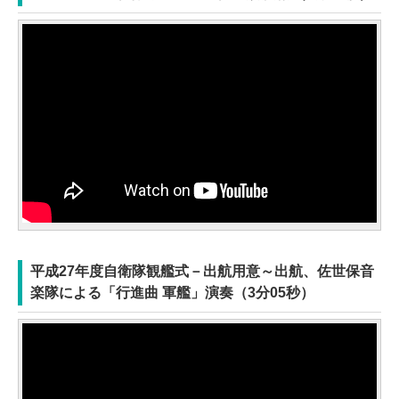
平成27年度自衛隊観艦式－出航用意～出航、佐世保音
楽隊による「行進曲 軍艦」演奏（3分05秒）