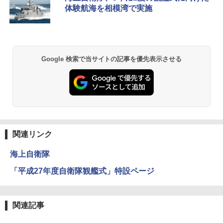
026リニューアル 急速冷凍 空間倍増 衛生的
体験航海を相模湾で実施
コンパクト 保冷力長持ち
￥2,980
BUNDOK(バンドック)ソロ ドーム 1 EX BDK
Google 検索で当サイトの記事を優先表示させる
-08EX カーキ ソロキャンプ ポリエステル フ
レーム ドーム型 テント
￥14,800
DEWEL パラソル 大型 ビーチ アウトドアパ
ラソル ガーデン サイトシート付 折りたたみ
関連リンク
防水 UVカット 4段階高さ調整 軽量 収納袋付
き
海上自衛隊
￥6,459
「平成27年度自衛隊観艦式」特設ページ
ポインターライト 強力 小型 緑色/赤色/青紫色
USB充電式 高精度 超長距離照射 長時間使用
関連記事
可能 安全ロック付き 高安全性 金属製耐久 コ
ンパクト多機能設計 持ち運び便利 アウトド