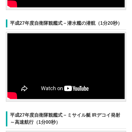
平成27年度自衛隊観艦式－潜水艦の潜航（1分20秒）
平成27年度自衛隊観艦式－ミサイル艇 IRデコイ発射
～高速航行（1分00秒）