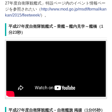
27年度自衛隊観艦式」特設ページ内のイベント情報ペー
ジを参照されたい（
http://www.mod.go.jp/msdf/formal/kan
kan/2015/fleetweek/
）。
平成27年度自衛隊観艦式－乗艦～艦内見学～艦橋（1
分23秒）
平成27年度自衛隊観艦式－自衛艦旗 掲揚（1分05秒）