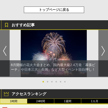
トップページに戻る
おすすめ記事
8月開催の花火大会まとめ。国内最大級2.4万発「幕張ビ
ーチ」や日本三大「長岡」など大型イベント目白押し！
●
●
●
●
●
●
アクセスランキング
1時間
24時間
1週間
1カ月