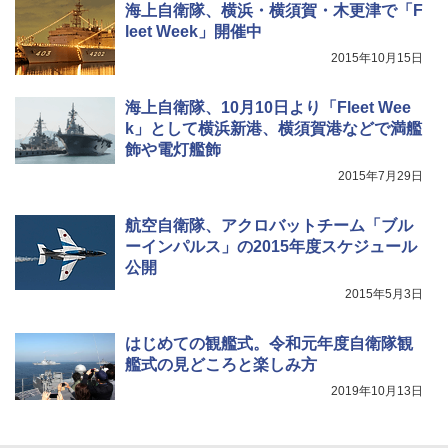
ア/オフィス/教育現場/展示会用 緑
海上自衛隊、横浜・横須賀・木更津で「F
leet Week」開催中
￥1,180
2015年10月15日
熊撃退スプレー 熊よけスプレー 熊スプレー
海上自衛隊、10月10日より「Fleet Wee
【日本企業販売】超強力クマ対策スプレー 30
k」として横浜新港、横須賀港などで満艦
0ml（連続噴射30秒）110ml（連続噴射15
飾や電灯艦飾
秒）射程5～10m 安全ロック搭載 携帯収納袋
付き ヒグマ・イノシシ対策 自治体・教育機
2015年7月29日
関の購入実績 登山・キャンプ・アウトドア・
防災用品 長期保存可能 緊急時用 日本国内発
送
航空自衛隊、アクロバットチーム「ブル
ーインパルス」の2015年度スケジュール
￥3,680
公開
2015年5月3日
はじめての観艦式。令和元年度自衛隊観
艦式の見どころと楽しみ方
2019年10月13日