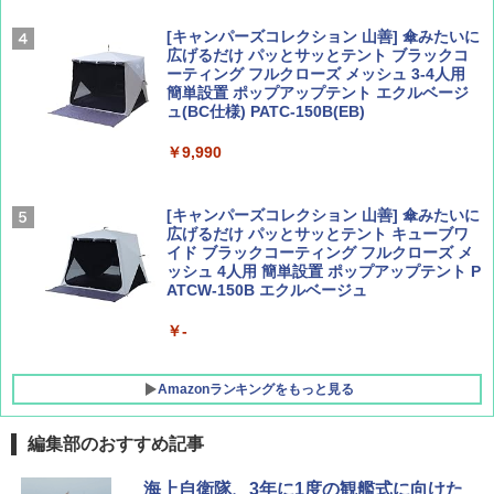
￥2,479
[キャンパーズコレクション 山善] 傘みたいに
広げるだけ パッとサッとテント ブラックコ
ーティング フルクローズ メッシュ 3-4人用
簡単設置 ポップアップテント エクルベージ
AIRLINE（エアライン）2026年9月号【特
A26 地球の歩き方 チェコ ポーランド スロヴ
ュ(BC仕様) PATC-150B(EB)
集】ボーイング110周年を祝して！
ァキア 2026～2027 地球の歩き方A ヨーロッ
パ
￥9,990
￥1,760
￥2,277
[キャンパーズコレクション 山善] 傘みたいに
広げるだけ パッとサッとテント キューブワ
イド ブラックコーティング フルクローズ メ
ッシュ 4人用 簡単設置 ポップアップテント P
ATCW-150B エクルベージュ
￥-
Amazonランキングをもっと見る
編集部のおすすめ記事
GRANDOOR ステンレス保冷剤 2個セット 2
海上自衛隊、3年に1度の観艦式に向けた