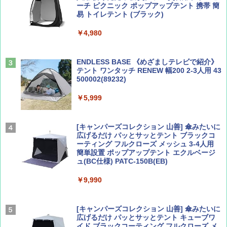
ーチ ピクニック ポップアップテント 携帯 簡
易 トイレテント (ブラック)
山と溪谷 2026年8月号「南アルプス大全」
A09 地球の歩き方 イタリア 2026～2027 地
￥4,980
球の歩き方A ヨーロッパ
￥1,540
￥2,479
ENDLESS BASE 《めざましテレビで紹介》
テント ワンタッチ RENEW 幅200 2-3人用 43
500002(89232)
Coyote No.89 特集 星野道夫 夢見る旅
A26 地球の歩き方 チェコ ポーランド スロヴ
ァキア 2026～2027 地球の歩き方A ヨーロッ
￥5,999
パ
￥1,540
￥2,277
[キャンパーズコレクション 山善] 傘みたいに
広げるだけ パッとサッとテント ブラックコ
ーティング フルクローズ メッシュ 3-4人用
簡単設置 ポップアップテント エクルベージ
AIRLINE（エアライン）2026年9月号【特
新しい日本地理 地図・統計・移動から読み
ュ(BC仕様) PATC-150B(EB)
集】ボーイング110周年を祝して！
解く (講談社現代新書)
￥9,990
￥1,760
￥1,540
[キャンパーズコレクション 山善] 傘みたいに
広げるだけ パッとサッとテント キューブワ
イド ブラックコーティング フルクローズ メ