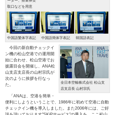
ーダー、搭乗券受
取口などを用意
中国語繁体字表記
中国語簡体字表記
韓国語表記
今回の新自動チェックイ
ン機の松山空港での運用開
始に合わせ、松山空港でお
披露目会を開催し、ANA松
山支店支店長の山村宗氏が
次のように挨拶を行なっ
全日本空輸株式会社 松山支
た。
店支店長 山村宗氏
「ANAは、空港を簡単・
便利にしようということで、1986年に初めて空港に自動
チェックイン機を導入しました。また2006年には、ご好
評を頂いております”SKiPサービス”の導入を、ここ松山