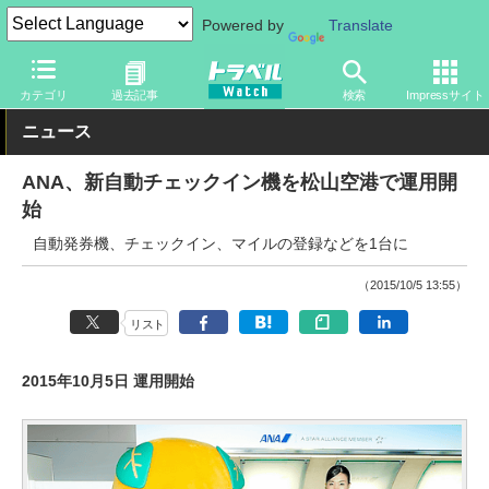
Powered by
Translate
トラベル Watch
企業・政府・官庁
国内エアライン
ANA
カテゴリ
過去記事
検索
Impressサイト
ニュース
ANA、新自動チェックイン機を松山空港で運用開
始
自動発券機、チェックイン、マイルの登録などを1台に
（2015/10/5 13:55）
リスト
2015年10月5日 運用開始