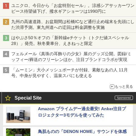
ユニクロ、今日から「お盆特別セール」。涼感シアサッカーワン
ピース待望値下げ、撥水ギアショーツは1990円に
九州の高速道路、お盆期間は松橋ICなど通行止め端末を先頭にし
た渋滞予測。東九州道への迂回は料金調整を実施
はやぶさ50％オフの「新幹線eチケット（トクだ値スペシャル
28）」発売。秋冬乗車分、えきねっと限定
フェルメール《真珠の耳飾りの少女》展のグッズ公開。図録/ミ
ッフィー/葬送のフリーレンほか、注目ブランドコラボが実現
「ムーミン」大小メッシュポーチが付録、素敵なあの人 11月
号。中身が見やすく、温泉スパにも使える
もっと見る
Special Site
Amazon プライムデー過去最安! Anker注目プ
ロジェクター3モデルを使ってみた
鳥肌ものの「DENON HOME」サウンドを体感