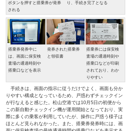
ボタンを押すと搭乗券が発券
り、手続き完了となる
される
搭乗券発券中に
発券された搭乗券
搭乗券には保安検
は、画面に保安検
と領収書
査場の通過時刻や
査場の通過時刻や
搭乗口などが印刷
搭乗口などを表示
されており、わか
りやすい
手続きは、画面の指示に従うだけでよく、画面も分か
りやすい構成となっているため、戸惑わずチェックイン
が行なえると感じた。松山空港では10月5日の初便から
この新自動チェックイン機が運用開始となっており、実
際に多くの乗客が利用していたが、操作に戸惑う様子は
ほとんど見られなかった。また、搭乗券発券時には、画
面に保安検査場の最終通過時間や搭乗口などを表示する