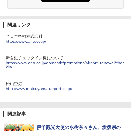
熊撃退スプレー 熊よけスプレー 熊スプレー
【日本企業販売】超強力クマ対策スプレー 30
0ml（連続噴射30秒）110ml（連続噴射15
秒）射程5～10m 安全ロック搭載 携帯収納袋
関連リンク
付き ヒグマ・イノシシ対策 自治体・教育機
関の購入実績 登山・キャンプ・アウトドア・
全日本空輸株式会社
防災用品 長期保存可能 緊急時用 日本国内発
https://www.ana.co.jp/
送
￥3,680
新自動チェックイン機について
https://www.ana.co.jp/domestic/promotions/airport_renewal/chec
kin/
ポインターライト 強力 小型 緑色/赤色/青紫色
USB充電式 高精度 超長距離照射 長時間使用
可能 安全ロック付き 高安全性 金属製耐久 コ
松山空港
ンパクト多機能設計 持ち運び便利 アウトド
http://www.matsuyama-airport.co.jp/
ア/オフィス/教育現場/展示会用 緑
￥1,180
関連記事
HYREKK 八角形タープ 防水タープ 3×4.5m
ブラックラバーコーティング UPF50+ UVカ
伊予観光大使の水樹奈々さん、愛媛県の
ット 5000mm耐水圧 210D生地 遮光