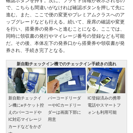
確認ボタンを押す。次に、フライト情報が表示されるの
で、こちらも間違いがなければ確認ボタンを押して先に
進む。また、ここで便の変更やプレミアムクラスへのア
ップグレードなども行える。続いて、座席の確認や変更
を行い、搭乗券の発券へと進むことになる。ここでは、
同時に領収書の発行やマイレージ番号の登録なども可能
だ。その後、本体左下の発券口から搭乗券や領収書が発
券され、手続き完了となる。
新自動チェックイン機でのチェックイン手続きの流れ
新自動チェックイ
バーコードリーダ
IC登録済みの携帯
ン機にeチケット控
ーやICカードリー
電話やスマートフ
えのバーコードや
ダーは画面下部に
ォンも利用可能
IC対応マイレージ
用意
カードなどをかざ