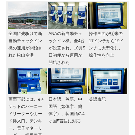
全国に先駈けて新
ANAの新自動チェ
操作画面が従来の
自動チェックイン
ックイン機。全4台
17インチから19イ
機の運用が開始さ
が設置され、10月5
ンチに大型化し、
れた松山空港
日初便から運用が
操作性を向上
開始された
画面下部には、eチ
日本語、英語、中
英語表記
ケットのバーコー
国語（繁体字、簡
ドリーダーやカー
体字）、韓国語の4
ド挿入口、テンキ
ヶ国5言語に対応
ー、電子マネーリ