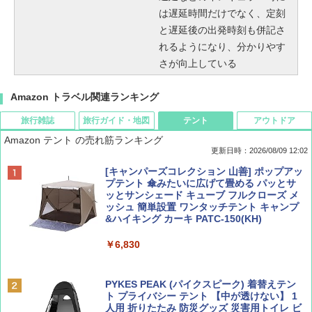
は遅延時間だけでなく、定刻
と遅延後の出発時刻も併記さ
れるようになり、分かりやす
さが向上している
Amazon トラベル関連ランキング
旅行雑誌
旅行ガイド・地図
テント
アウトドア
Amazon テント の売れ筋ランキング
更新日時：2026/08/09 12:02
BE-PAL(ビ-パル) 2026年 9 月号【特別付録:
地球の歩き方 スター・ウォーズ
[キャンパーズコレクション 山善] ポップアッ
SOTO ミニマル"旅"財布 ランダム2種】
プテント 傘みたいに広げて畳める パッとサ
ッとサンシェード キューブ フルクローズ メ
￥2,695
ッシュ 簡単設置 ワンタッチテント キャンプ
￥1,500
&ハイキング カーキ PATC-150(KH)
￥6,830
ディズニーファン ２０２６年 ９月号 [雑
D40 地球の歩き方 チェンマイ タイ北部の魅
誌] (ＤＩＳＮＥＹ ＦＡＮ)
力的な町 2026～2027 地球の歩き方D アジア
PYKES PEAK (パイクスピーク) 着替えテン
ト プライバシー テント 【中が透けない】 1
￥713
￥2,079
人用 折りたたみ 防災グッズ 災害用トイレ ビ