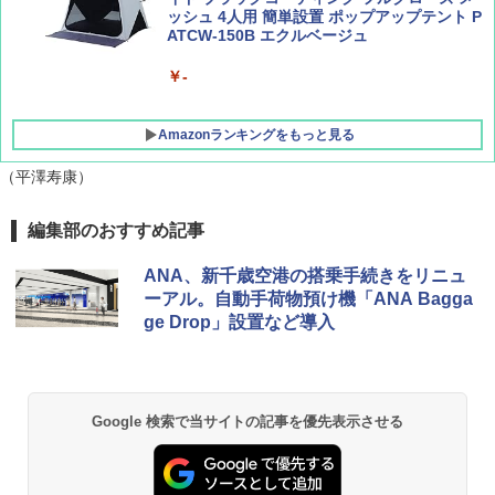
ッシュ 4人用 簡単設置 ポップアップテント P
ATCW-150B エクルベージュ
￥-
Amazonランキングをもっと見る
（平澤寿康）
GRANDOOR ステンレス保冷剤 2個セット 2
編集部のおすすめ記事
026リニューアル 急速冷凍 空間倍増 衛生的
コンパクト 保冷力長持ち
ANA、新千歳空港の搭乗手続きをリニュ
ーアル。自動手荷物預け機「ANA Bagga
￥2,980
ge Drop」設置など導入
DEWEL パラソル 大型 ビーチ アウトドアパ
ラソル ガーデン サイトシート付 折りたたみ
防水 UVカット 4段階高さ調整 軽量 収納袋付
Google 検索で当サイトの記事を優先表示させる
き
￥6,459