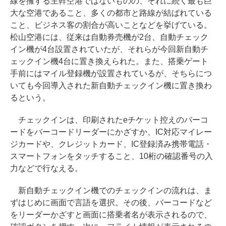
線を擁する主幹空港ではないものの、それに続く最も巨
大な空港であること、多くの都市と路線が結ばれている
こと、ビジネス客の割合が高いことなどを挙げている。
松山空港には、従来は自動券売機が2台、自動チェック
イン機が4台設置されていたが、それらが今回新自動チ
ェックイン機4台に置き換えられた。また、搭乗ゲート
手前にはマイル登録機が設置されているが、そちらにつ
いても今回導入された新自動チェックイン機に置き換わ
るという。
チェックインは、印刷されたeチケット控えのバーコ
ードをバーコードリーダーにかざすか、IC対応マイレー
ジカードや、クレジットカード、IC登録済み携帯電話・
スマートフォンをタッチすること、10桁の確認番号の入
力などで行なえる。
新自動チェックイン機でのチェックインの流れは、ま
ずはじめに画面で言語を選択。その後、バーコードなど
をリーダーかざすと画面に搭乗者名が表示されるので、