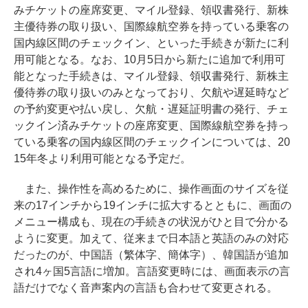
みチケットの座席変更、マイル登録、領収書発行、新株
主優待券の取り扱い、国際線航空券を持っている乗客の
国内線区間のチェックイン、といった手続きが新たに利
用可能となる。なお、10月5日から新たに追加で利用可
能となった手続きは、マイル登録、領収書発行、新株主
優待券の取り扱いのみとなっており、欠航や遅延時など
の予約変更や払い戻し、欠航・遅延証明書の発行、チェ
ックイン済みチケットの座席変更、国際線航空券を持っ
ている乗客の国内線区間のチェックインについては、20
15年冬より利用可能となる予定だ。
また、操作性を高めるために、操作画面のサイズを従
来の17インチから19インチに拡大するとともに、画面の
メニュー構成も、現在の手続きの状況がひと目で分かる
ように変更。加えて、従来まで日本語と英語のみの対応
だったのが、中国語（繁体字、簡体字）、韓国語が追加
され4ヶ国5言語に増加。言語変更時には、画面表示の言
語だけでなく音声案内の言語も合わせて変更される。