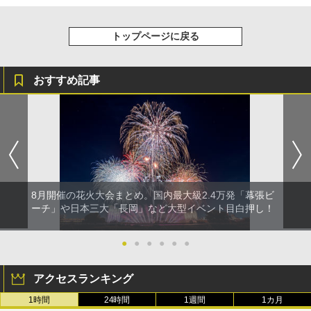
トップページに戻る
おすすめ記事
8月開催の花火大会まとめ。国内最大級2.4万発「幕張ビ
ーチ」や日本三大「長岡」など大型イベント目白押し！
●
●
●
●
●
●
アクセスランキング
1時間
24時間
1週間
1カ月