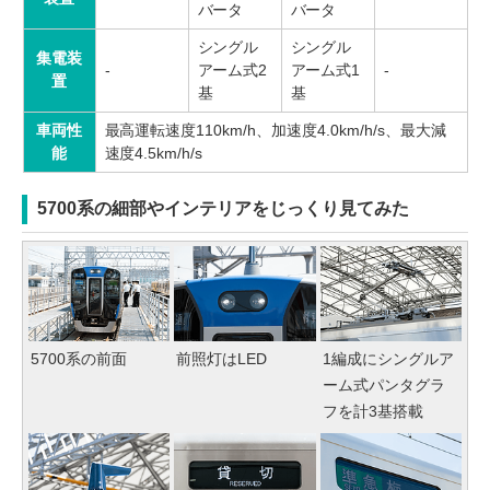
バータ
バータ
シングル
シングル
集電装
-
アーム式2
アーム式1
-
置
基
基
車両性
最高運転速度110km/h、加速度4.0km/h/s、最大減
能
速度4.5km/h/s
5700系の細部やインテリアをじっくり見てみた
5700系の前面
前照灯はLED
1編成にシングルア
ーム式パンタグラ
フを計3基搭載