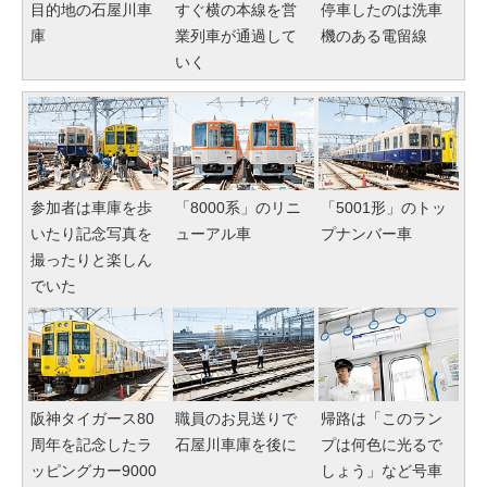
目的地の石屋川車
すぐ横の本線を営
停車したのは洗車
庫
業列車が通過して
機のある電留線
いく
参加者は車庫を歩
「8000系」のリニ
「5001形」のトッ
いたり記念写真を
ューアル車
プナンバー車
撮ったりと楽しん
でいた
阪神タイガース80
職員のお見送りで
帰路は「このラン
周年を記念したラ
石屋川車庫を後に
プは何色に光るで
ッピングカー9000
しょう」など号車