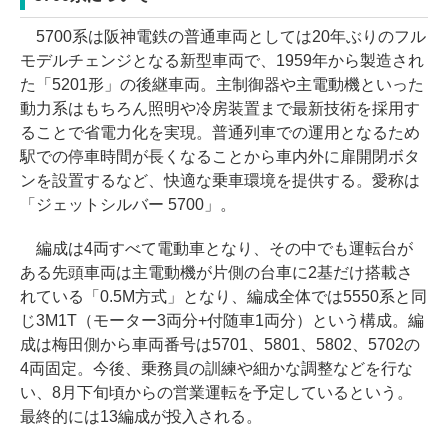
5700系は阪神電鉄の普通車両としては20年ぶりのフル
モデルチェンジとなる新型車両で、1959年から製造され
た「5201形」の後継車両。主制御器や主電動機といった
動力系はもちろん照明や冷房装置まで最新技術を採用す
ることで省電力化を実現。普通列車での運用となるため
駅での停車時間が長くなることから車内外に扉開閉ボタ
ンを設置するなど、快適な乗車環境を提供する。愛称は
「ジェットシルバー 5700」。
編成は4両すべて電動車となり、その中でも運転台が
ある先頭車両は主電動機が片側の台車に2基だけ搭載さ
れている「0.5M方式」となり、編成全体では5550系と同
じ3M1T（モーター3両分+付随車1両分）という構成。編
成は梅田側から車両番号は5701、5801、5802、5702の
4両固定。今後、乗務員の訓練や細かな調整などを行な
い、8月下旬頃からの営業運転を予定しているという。
最終的には13編成が投入される。