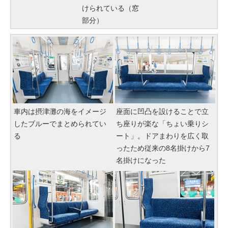
けられている（窓
部分）
車内は摂津灘の海をイメージ
座面に凹凸を設けることで立
したブルーでまとめられてい
ち座りが楽な「ちょい乗りシ
る
ート」。ドアまわりを広く取
ったため従来の8名掛けから7
名掛けになった