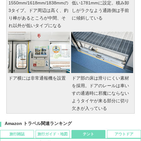
1550mm/1618mm/1838mmの
低い1781mmに設定。積み卸
3タイプ。ドア周辺は高く、釣
しがラクなよう通路側は手前
り棒があるところが中間、そ
に傾斜している
れ以外が低いタイプになる
ドア横には非常通報機を設置
ドア部の床は滑りにくい素材
を採用。ドアのレールは車い
すの通過時に邪魔にならない
ようタイヤが来る部分に切り
欠きが入っている
Amazon トラベル関連ランキング
旅行雑誌
旅行ガイド・地図
テント
アウトドア