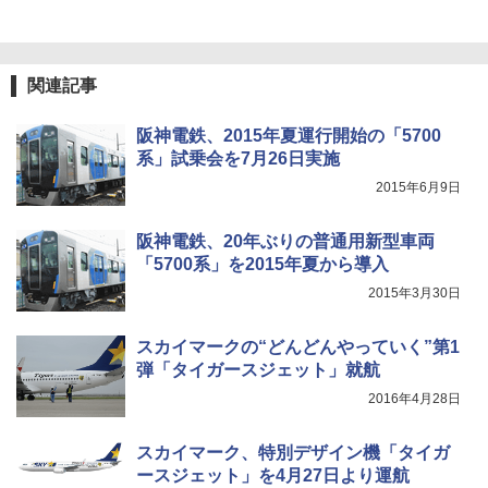
ポインターライト 強力 小型 緑色/赤色/青紫色
USB充電式 高精度 超長距離照射 長時間使用
関連記事
可能 安全ロック付き 高安全性 金属製耐久 コ
ンパクト多機能設計 持ち運び便利 アウトド
ア/オフィス/教育現場/展示会用 緑
阪神電鉄、2015年夏運行開始の「5700
系」試乗会を7月26日実施
￥1,180
2015年6月9日
電動エアーポンプ SUP用 20PSI 電動ポンプ
阪神電鉄、20年ぶりの普通用新型車両
ゴムボート 空気入れ 空気抜き 自動停止 過熱
「5700系」を2015年夏から導入
保護 日光可読lcd 7種類ノズル付き
2015年3月30日
￥7,884
スカイマークの“どんどんやっていく”第1
弾「タイガースジェット」就航
2016年4月28日
スカイマーク、特別デザイン機「タイガ
ースジェット」を4月27日より運航