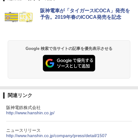
DEWEL パラソル 大型 ビーチ アウトドアパ
ラソル ガーデン サイトシート付 折りたたみ
阪神電車が「タイガースICOCA」発売を
防水 UVカット 4段階高さ調整 軽量 収納袋付
予告。2019年春のICOCA発売を記念
き
￥6,459
熊撃退スプレー 熊よけスプレー 熊スプレー
Google 検索で当サイトの記事を優先表示させる
【日本企業販売】超強力クマ対策スプレー 30
0ml（連続噴射30秒）110ml（連続噴射15
秒）射程5～10m 安全ロック搭載 携帯収納袋
付き ヒグマ・イノシシ対策 自治体・教育機
関の購入実績 登山・キャンプ・アウトドア・
防災用品 長期保存可能 緊急時用 日本国内発
送
関連リンク
￥3,680
阪神電鉄株式会社
http://www.hanshin.co.jp/
GRANDOOR ステンレス保冷剤 2個セット 2
026リニューアル 急速冷凍 空間倍増 衛生的
コンパクト 保冷力長持ち
ニュースリリース
￥2,980
http://www.hanshin.co.jp/company/press/detail/1507