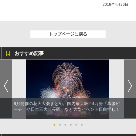
2016年4月26日
トップページに戻る
おすすめ記事
8月開催の花火大会まとめ。国内最大級2.4万発「幕張ビ
ーチ」や日本三大「長岡」など大型イベント目白押し！
●
●
●
●
●
●