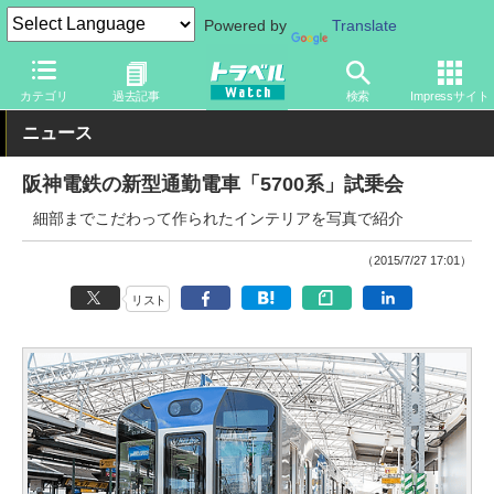
Powered by
Translate
トラベル Watch
企業・政府・官庁
鉄道
関西私鉄
カテゴリ
過去記事
検索
Impressサイト
ニュース
阪神電鉄の新型通勤電車「5700系」試乗会
細部までこだわって作られたインテリアを写真で紹介
（2015/7/27 17:01）
リスト