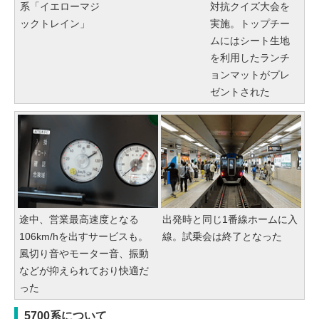
系「イエローマジ
対抗クイズ大会を
ックトレイン」
実施。トップチー
ムにはシート生地
を利用したランチ
ョンマットがプレ
ゼントされた
途中、営業最高速度となる
出発時と同じ1番線ホームに入
106km/hを出すサービスも。
線。試乗会は終了となった
風切り音やモーター音、振動
などが抑えられており快適だ
った
5700系について