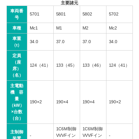
主要諸元
車両番
5701
5801
5802
5702
号
車種
Mc1
M1
M2
Mc2
車重
34.0
37.0
37.0
34.0
（t）
定員
（座
124（41）
133（45）
133（46）
124（41）
席）
（名）
主電動
機 容
量
190×2
190×4
190×4
190×2
（kW）
×台数
（台）
1C6M制御
1C6M制御
主制御
-
VVVFイン
VVVFイン
-
装置