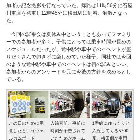
加者が記念撮影を行なっていた。帰路は11時56分に石屋
川車庫を発車し12時45分に梅田駅に到着、解散となっ
た。
今回の試乗会は夏休み中ということもあってファミリ
ーでの参加者が多く、子供にとっては乗車時間が長めの
スケジュールだったが、途中駅や車中でのイベントが盛
りだくさんで飽きずに楽しめていた様子。同社では今回
のような途中駅や車中でのイベントは初の試みといい、
参加者からのアンケートを元に今後の方針を決めるとし
ている。
この日のために用
入線直前。事前に
1番線にゆっくりと
意したというウェ
時刻が予告されて
入線してくる5700
ルカムボード
いたためかホーム
系。梅田側が車両