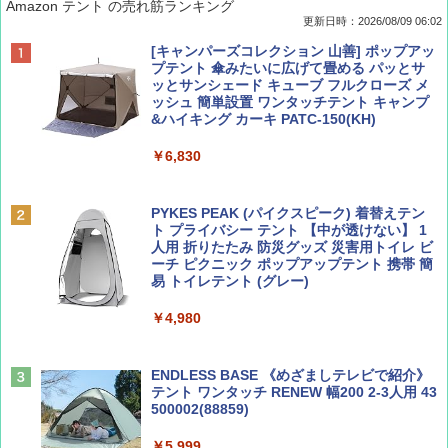
Amazon テント の売れ筋ランキング
更新日時：2026/08/09 06:02
BE-PAL(ビ-パル) 2026年 9 月号【特別付録:
地球の歩き方 スター・ウォーズ
[キャンパーズコレクション 山善] ポップアッ
SOTO ミニマル"旅"財布 ランダム2種】
プテント 傘みたいに広げて畳める パッとサ
ッとサンシェード キューブ フルクローズ メ
￥2,695
ッシュ 簡単設置 ワンタッチテント キャンプ
￥1,500
&ハイキング カーキ PATC-150(KH)
￥6,830
ディズニーファン ２０２６年 ９月号 [雑
A09 地球の歩き方 イタリア 2026～2027 地
誌] (ＤＩＳＮＥＹ ＦＡＮ)
球の歩き方A ヨーロッパ
PYKES PEAK (パイクスピーク) 着替えテン
ト プライバシー テント 【中が透けない】 1
￥713
￥2,479
人用 折りたたみ 防災グッズ 災害用トイレ ビ
ーチ ピクニック ポップアップテント 携帯 簡
易 トイレテント (グレー)
山と溪谷 2026年8月号「南アルプス大全」
D40 地球の歩き方 チェンマイ タイ北部の魅
￥4,980
力的な町 2026～2027 地球の歩き方D アジア
￥1,540
￥2,079
ENDLESS BASE 《めざましテレビで紹介》
テント ワンタッチ RENEW 幅200 2-3人用 43
500002(88859)
Coyote No.89 特集 星野道夫 夢見る旅
A26 地球の歩き方 チェコ ポーランド スロヴ
ァキア 2026～2027 地球の歩き方A ヨーロッ
￥5,999