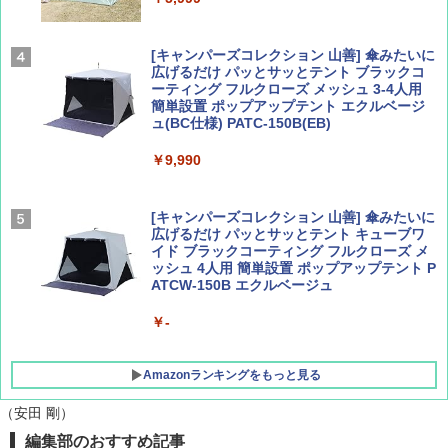
パ
￥1,540
￥2,277
[キャンパーズコレクション 山善] 傘みたいに
広げるだけ パッとサッとテント ブラックコ
ーティング フルクローズ メッシュ 3-4人用
簡単設置 ポップアップテント エクルベージ
AIRLINE（エアライン）2026年9月号【特
新しい日本地理 地図・統計・移動から読み
ュ(BC仕様) PATC-150B(EB)
集】ボーイング110周年を祝して！
解く (講談社現代新書)
￥9,990
￥1,760
￥1,540
[キャンパーズコレクション 山善] 傘みたいに
広げるだけ パッとサッとテント キューブワ
イド ブラックコーティング フルクローズ メ
ッシュ 4人用 簡単設置 ポップアップテント P
ATCW-150B エクルベージュ
￥-
Amazonランキングをもっと見る
（安田 剛）
編集部のおすすめ記事