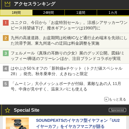
アクセスランキング
1時間
24時間
1週間
1カ月
ユニクロ、今日から「お盆特別セール」。涼感シアサッカーワン
ピース待望値下げ、撥水ギアショーツは1990円に
九州の高速道路、お盆期間は松橋ICなど通行止め端末を先頭にし
た渋滞予測。東九州道への迂回は料金調整を実施
フェルメール《真珠の耳飾りの少女》展のグッズ公開。図録/ミ
ッフィー/葬送のフリーレンほか、注目ブランドコラボが実現
はやぶさ50％オフの「新幹線eチケット（トクだ値スペシャル
28）」発売。秋冬乗車分、えきねっと限定
「ムーミン」大小メッシュポーチが付録、素敵なあの人 11月
号。中身が見やすく、温泉スパにも使える
もっと見る
Special Site
SOUNDPEATSのイヤカフ型イヤフォン「UU2
イヤーカフ」をイヤカフマニアが語る