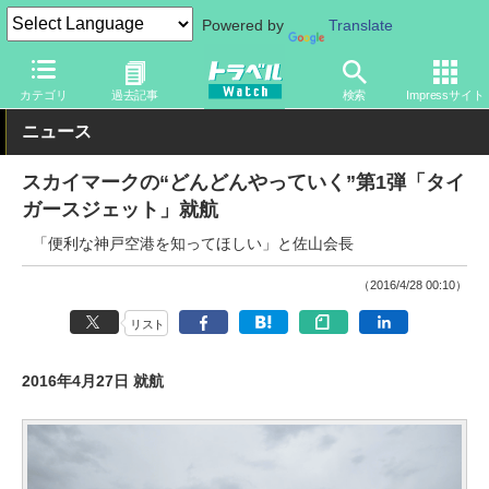
Powered by
Translate
トラベル Watch
旅の方法
空旅
飛行機
カテゴリ
過去記事
検索
Impressサイト
ニュース
スカイマークの“どんどんやっていく”第1弾「タイ
ガースジェット」就航
「便利な神戸空港を知ってほしい」と佐山会長
（2016/4/28 00:10）
リスト
2016年4月27日 就航