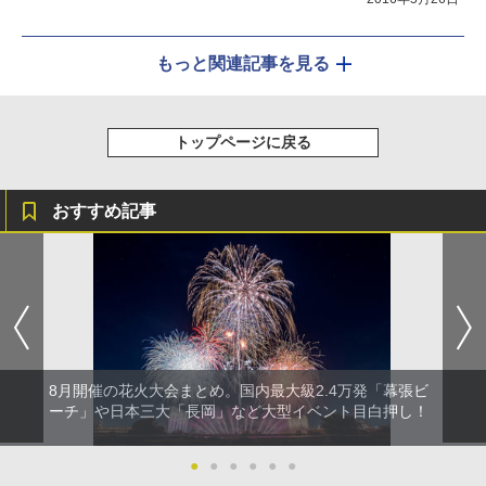
もっと関連記事を見る
トップページに戻る
おすすめ記事
8月開催の花火大会まとめ。国内最大級2.4万発「幕張ビ
ーチ」や日本三大「長岡」など大型イベント目白押し！
●
●
●
●
●
●