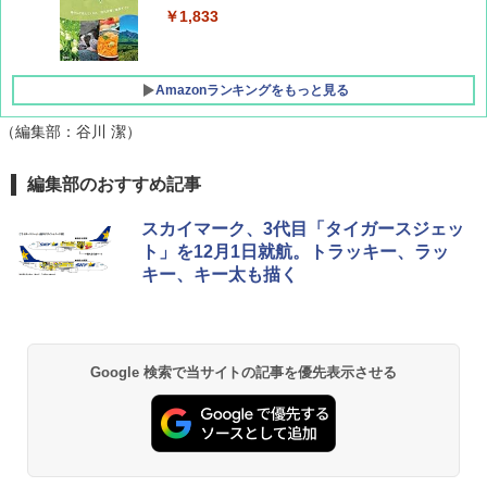
￥1,833
Amazonランキングをもっと見る
（編集部：谷川 潔）
[キャンパーズコレクション 山善] ポップアッ
DEWEL パラソル 大型 ビーチ アウトドアパ
編集部のおすすめ記事
プテント 傘みたいに広げて畳める パッとサ
ラソル ガーデン サイトシート付 折りたたみ
ッとサンシェード キューブ フルクローズ メ
防水 UVカット 4段階高さ調整 軽量 収納袋付
スカイマーク、3代目「タイガースジェッ
ッシュ 簡単設置 ワンタッチテント キャンプ
き
ト」を12月1日就航。トラッキー、ラッ
&ハイキング カーキ PATC-150(KH)
キー、キー太も描く
￥6,459
￥6,841
GRANDOOR ステンレス保冷剤 2個セット 2
ENDLESS BASE 《めざましテレビで紹介》
026リニューアル 急速冷凍 空間倍増 衛生的
Google 検索で当サイトの記事を優先表示させる
テント ワンタッチ RENEW 幅200 2-3人用 43
コンパクト 保冷力長持ち
500002(88859)
￥2,980
￥5,999
Across やわらか保冷剤 日本製 固まらない 1