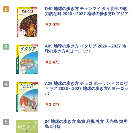
BE-PAL(ビ-パル) 2026年 9 月号【特別付録:
D40 地球の歩き方 チェンマイ タイ北部の魅
SOTO ミニマル"旅"財布 ランダム2種】
力的な町 2026～2027 地球の歩き方D アジア
￥1,500
￥2,079
ディズニーファン ２０２６年 ９月号 [雑
A09 地球の歩き方 イタリア 2026～2027 地
誌] (ＤＩＳＮＥＹ ＦＡＮ)
球の歩き方A ヨーロッパ
￥713
￥2,479
山と溪谷 2026年8月号「南アルプス大全」
A26 地球の歩き方 チェコ ポーランド スロヴ
ァキア 2026～2027 地球の歩き方A ヨーロッ
パ
￥1,540
￥2,277
サライ 2026年 9月号 [雑誌]
04 地球の歩き方 島旅 利尻 礼文 天売島 焼尻
島 5訂版
￥600