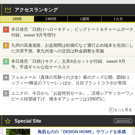
アクセスランキング
1時間
24時間
1週間
1カ月
本日発売「日焼けハローキティ」ビッグトート＆チャームポーチ
付録、sweet 9月号増刊
九州の高速道路、お盆期間は松橋ICなど通行止め端末を先頭にし
た渋滞予測。東九州道への迂回は料金調整を実施
本日発売「日焼けキティ」文具9点セットが付録、sweet 9月
号。平成ギャルな缶ケース入り
フェルメール《真珠の耳飾りの少女》展のグッズ公開。図録/ミ
ッフィー/葬送のフリーレンほか、注目ブランドコラボが実現
ユニクロ、今日から「お盆特別セール」。涼感シアサッカーワン
ピース待望値下げ、撥水ギアショーツは1990円に
もっと見る
Special Site
鳥肌ものの「DENON HOME」サウンドを体感