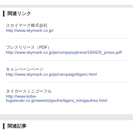
PYKES PEAK (パイクスピーク) 着替えテン
1cm ソフト 2個セット (2個セット)
ト プライバシー テント 【中が透けない】 1
人用 折りたたみ 防災グッズ 災害用トイレ ビ
￥680
関連リンク
ーチ ピクニック ポップアップテント 携帯 簡
易 トイレテント (オリーブ)
スカイマーク株式会社
http://www.skymark.co.jp/
￥4,836
熊撃退スプレー 熊よけスプレー 熊スプレー
【日本企業販売】超強力クマ対策スプレー 30
0ml（連続噴射30秒）110ml（連続噴射15
プレスリリース（PDF）
秒）射程5～10m 安全ロック搭載 携帯収納袋
[キャンパーズコレクション 山善] 傘みたいに
http://www.skymark.co.jp/ja/company/press/160425_press.pdf
付き ヒグマ・イノシシ対策 自治体・教育機
広げるだけ パッとサッとテント ブラックコ
関の購入実績 登山・キャンプ・アウトドア・
ーティング フルクローズ メッシュ 3-4人用
防災用品 長期保存可能 緊急時用 日本国内発
簡単設置 ポップアップテント エクルベージ
キャンペーンページ
送
ュ(BC仕様) PATC-150B(EB)
http://www.skymark.co.jp/ja/campaign/tigers.html
￥3,680
￥9,990
タイガースミニゴーフル
http://www.kobe-
ポインターライト 強力 小型 緑色/赤色/青紫色
[キャンパーズコレクション 山善] 傘みたいに
fugetsudo.co.jp/sweets/gaufre/tigers_minigaufres.html
USB充電式 高精度 超長距離照射 長時間使用
広げるだけ パッとサッとテント キューブワ
可能 安全ロック付き 高安全性 金属製耐久 コ
イド ブラックコーティング フルクローズ メ
ンパクト多機能設計 持ち運び便利 アウトド
ッシュ 4人用 簡単設置 ポップアップテント P
ア/オフィス/教育現場/展示会用 緑
ATCW-150B エクルベージュ
関連記事
￥1,180
￥-