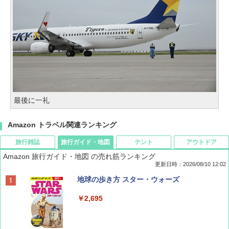
最後に一礼
Amazon トラベル関連ランキング
旅行雑誌
旅行ガイド・地図
テント
アウトドア
Amazon 旅行ガイド・地図 の売れ筋ランキング
更新日時：2026/08/10 12:02
BE-PAL(ビ-パル) 2026年 10 月号【特別付録:
地球の歩き方 スター・ウォーズ
ノルディスク 4ホール鋳鉄スキレット】
￥2,695
￥1,540