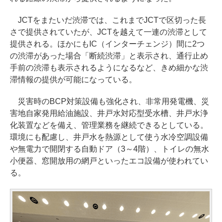
JCTをまたいだ渋滞では、これまでJCTで区切った長
さで提供されていたが、JCTを越えて一連の渋滞として
提供される。ほかにもIC（インターチェンジ）間に2つ
の渋滞があった場合「断続渋滞」と表示され、通行止め
手前の渋滞も表示されるようになるなど、きめ細かな渋
滞情報の提供が可能になっている。
災害時のBCP対策設備も強化され、非常用発電機、災
害地自家発用給油施設、井戸水対応型受水槽、井戸水浄
化装置などを備え、管理業務を継続できるとしている。
環境にも配慮し、井戸水を熱源として使う水冷空調設備
や無電力で開閉する自動ドア（3～4階）、トイレの無水
小便器、窓開放用の網戸といったエコ設備が使われてい
る。