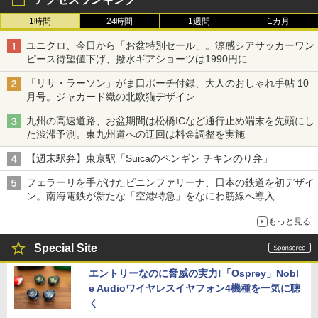
1時間
24時間
1週間
1カ月
ユニクロ、今日から「お盆特別セール」。涼感シアサッカーワン
ピース待望値下げ、撥水ギアショーツは1990円に
「リサ・ラーソン」がま口ポーチ付録、大人のおしゃれ手帖 10
月号。ジャカード織の北欧猫デザイン
九州の高速道路、お盆期間は松橋ICなど通行止め端末を先頭にし
た渋滞予測。東九州道への迂回は料金調整を実施
【週末駅弁】東京駅「Suicaのペンギン チキンのり弁」
フェラーリを手がけたピニンファリーナ、日本の鉄道を初デザイ
ン。南海電鉄が新たな「空港特急」をなにわ筋線へ導入
もっと見る
Special Site
エントリーなのに脅威の実力!「Osprey」Nobl
e Audioワイヤレスイヤフォン4機種を一気に聴
く