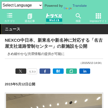
Powered by
Translate
トラベル Watch
企業・政府・官庁
道路
NEXCO
カテゴリ
過去記事
検索
Impressサイト
ニュース
NEXCO中日本、新東名や新名神に対応する「名古
屋支社道路管制センター」の新施設を公開
きめ細やかな渋滞情報の提供が可能に
（2015/5/13 14:04）
リスト
2015年5月12日公開