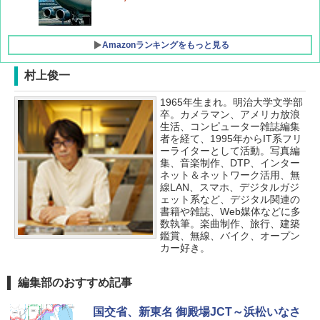
Amazonランキングをもっと見る
村上俊一
1965年生まれ。明治大学文学部
僕が見た未来【完全版】
[キャンパーズコレクション 山善] ポップアッ
DEWEL パラソル 大型 ビーチ アウトドアパ
卒。カメラマン、アメリカ放浪
プテント 傘みたいに広げて畳める パッとサ
ラソル ガーデン サイトシート付 折りたたみ
生活、コンピューター雑誌編集
ッとサンシェード キューブ フルクローズ メ
防水 UVカット 4段階高さ調整 軽量 収納袋付
￥0
者を経て、1995年からIT系フリ
ッシュ 簡単設置 ワンタッチテント キャンプ
き
ーライターとして活動。写真編
&ハイキング カーキ PATC-150(KH)
集、音楽制作、DTP、インター
￥6,459
ネット＆ネットワーク活用、無
￥6,831
線LAN、スマホ、デジタルガジ
D40 地球の歩き方 チェンマイ タイ北部の魅
ェット系など、デジタル関連の
力的な町 2026～2027 地球の歩き方D アジア
GRANDOOR ステンレス保冷剤 2個セット 2
書籍や雑誌、Web媒体などに多
PYKES PEAK (パイクスピーク) 着替えテン
026リニューアル 急速冷凍 空間倍増 衛生的
数執筆。楽曲制作、旅行、建築
ト プライバシー テント 【中が透けない】 1
コンパクト 保冷力長持ち
￥2,079
鑑賞、無線、バイク、オープン
人用 折りたたみ 防災グッズ 災害用トイレ ビ
カー好き。
ーチ ピクニック ポップアップテント 携帯 簡
￥2,980
易 トイレテント (グレー)
編集部のおすすめ記事
A09 地球の歩き方 イタリア 2026～2027 地
￥4,980
球の歩き方A ヨーロッパ
熊撃退スプレー 熊よけスプレー 熊スプレー
【日本企業販売】超強力クマ対策スプレー 30
国交省、新東名 御殿場JCT～浜松いなさ