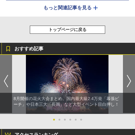
もっと関連記事を見る
トップページに戻る
おすすめ記事
8月開催の花火大会まとめ。国内最大級2.4万発「幕張ビ
ーチ」や日本三大「長岡」など大型イベント目白押し！
●
●
●
●
●
●
アクセスランキング