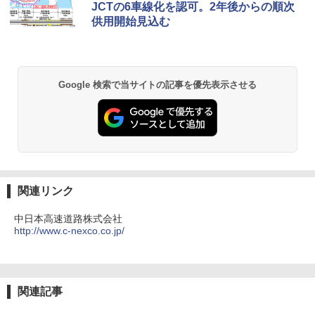
￥2,479
0ml（連続噴射30秒）110ml（連続噴射15
JCTの6車線化を認可。2年後からの順次
ENDLESS BASE 《めざましテレビで紹介》
秒）射程5～10m 安全ロック搭載 携帯収納袋
供用開始見込む
テント ワンタッチ RENEW 幅200 2-3人用 43
付き ヒグマ・イノシシ対策 自治体・教育機
500002(88859)
関の購入実績 登山・キャンプ・アウトドア・
防災用品 長期保存可能 緊急時用 日本国内発
地球の歩き方 スター・ウォーズ
送
￥5,999
￥2,695
Google 検索で当サイトの記事を優先表示させる
￥3,680
[キャンパーズコレクション 山善] 傘みたいに
広げるだけ パッとサッとテント ブラックコ
ーティング フルクローズ メッシュ 3-4人用
BUNDOK(バンドック)ソロ ドーム 1 EX BDK
簡単設置 ポップアップテント エクルベージ
-08EX カーキ ソロキャンプ ポリエステル フ
A26 地球の歩き方 チェコ ポーランド スロヴ
ュ(BC仕様) PATC-150B(EB)
レーム ドーム型 テント
ァキア 2026～2027 地球の歩き方A ヨーロッ
パ
￥9,990
￥14,800
関連リンク
￥2,277
[キャンパーズコレクション 山善] 傘みたいに
着替えテント トイレテント 透けない【換気
中日本高速道路株式会社
広げるだけ パッとサッとテント キューブワ
通気窓付き】収納袋付き UVカット 防水 防災
http://www.c-nexco.co.jp/
イド ブラックコーティング フルクローズ メ
コンパクト iimono117 (ブルー)
ッシュ 4人用 簡単設置 ポップアップテント P
ATCW-150B エクルベージュ
￥3,080
関連記事
￥-