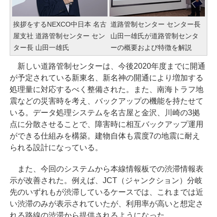
挨拶をするNEXCO中日本 名古
道路管制センター センター長
屋支社 道路管制センター セン
山田一雄氏が道路管制センタ
ター長 山田一雄氏
ーの概要および特徴を解説
新しい道路管制センターは、今後2020年度までに開通
が予定されている新東名、新名神の開通により増加する
処理量に対応するべく整備された。また、南海トラフ地
震などの災害時を考え、バックアップの機能を持たせて
いる。データ処理システムを名古屋と金沢、川崎の3拠
点に分散させることで、障害時に相互バックアップ運用
ができる仕組みを構築。建物自体も震度7の地震に耐え
られる設計になっている。
また、今回のシステムから本線情報板での渋滞情報表
示が改善された。例えば、JCT（ジャンクション）分岐
先のいずれもが渋滞しているケースでは、これまでは近
い渋滞のみが表示されていたが、利用率が高いと想定さ
れる路線の渋滞から提供されるようになった。